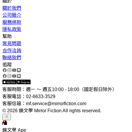
關於
關於我們
公司簡介
服務條款
隱私政策
幫助
常見問題
合作洽詢
聯絡我們
追蹤
客服時間：週一 ～ 週五10:00 - 18:00（國定假日除外）
客服電話：02-6633-3529
客服信箱：mf.service@mirrorfiction.com
© 2026 鏡文學 Mirror Fiction All rights reserved.
鏡文學 App