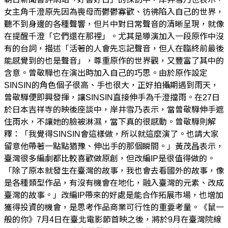
女主角千澄原先因為喪母而鬱鬱寡歡、彷彿陷入自己的世界，
聽不到身邊的各種聲響，但片中對日常聲音的清晰呈現，就像
在提醒千澄「它們還在那裡」。尤其是導演加入一段原作中沒
有的台詞，描述「活著的人會先忘記聲音，但人在臨終前最後
能感覺到的也是聲音」，尊重原作的世界觀，又豐富了其中的
含意。曾敬驊也在演出時加入自己的巧思。由於原作設定
SINSIN的角色個子很高、手也很大，正好拍攝期遇到雨天，
曾敬驊便即興發揮，讓SINSIN直接伸手為千澄擋雨。在27日
於日本吉祥寺的映後座談中，岸井雪乃表示，當曾敬驊伸手遮
住雨水，不讓她的臉被淋濕，當下真的很感動。曾敬驊則解
釋：「我覺得SINSIN會這樣做，所以就這麼演了。也請大家
留意他帶著一點點猶豫、伸出手的那個瞬間。」黃茂昌表示，
臺灣很多編劇都比較喜歡做原創，但改編IP是很值得做的。
「除了原本就發生在臺灣的故事，我也會去看國外的故事，像
是各種類型作品，有沒有機會在地化，融入臺灣的元素、改成
臺灣的故事。」改編IP帶來的好處是能合作拓展市場，也增加
獲得投資的機會，是思考作品商業可行性的重要考量。《鼠一
般的你》7月4日在臺北電影節首映之後，將於9月在臺灣院線