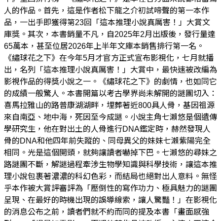
人的作品。首先，這是作者松下龍之介初試啼聲的第一本作
品，一出手即獲得第23回「這本推理小說真厲害！」大賞文
庫獎。其次，本書銷量不凡，自2025年2月出版後，發行量達
65萬本，甚至位居2026年上半年文庫本銷售排行第一名。
《繡球花之下》在今年5月才官方正式宣布影視化，七月就播
出，名列「這本推理小說真厲害！」大賞中，最快速被改編為
影視作品的得獎小說之一。《繡球花之下》的劇情，也如同它
的成績一般驚人。本書開篇以考古學界尚未解開的謎團切入：
喜馬拉雅山的路普康湖湖畔，埋葬著近800具人骨，基因祖源
來自南亞、地中海，死因至今成謎。小說主角七瀨悠是個遺傳
學研究生，他在對出土的人骨進行DNA鑑定時，赫然發現人
骨的DNA和他四年前失蹤的、同母異父的妹妹七瀨紫陽完全
相同。光是這個開頭，就夠讓讀者嚇掉下巴。七瀨悠的尋妹之
路謎團不斷，解謎過程牽涉生物學知識與科學技術，讓這本推
理小說包裹著濃濃的科幻色彩，而結局也絕對出人意料。無怪
乎本作被大賞評審評為「壓倒性的寫作功力、極具魅力的謎團
呈現、在最好的時機出現的誤導線索，讓人驚豔！」在影視化
的消息公布之前，讀者們就不約而同的提及本書「畫面感強