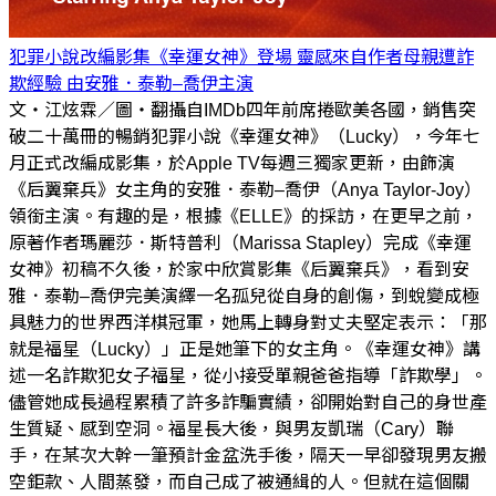
犯罪小說改編影集《幸運女神》登場 靈感來自作者母親遭詐
欺經驗 由安雅．泰勒–喬伊主演
文・江炫霖／圖・翻攝自IMDb四年前席捲歐美各國，銷售突
破二十萬冊的暢銷犯罪小說《幸運女神》（Lucky），今年七
月正式改編成影集，於Apple TV每週三獨家更新，由飾演
《后翼棄兵》女主角的安雅．泰勒–喬伊（Anya Taylor-Joy）
領銜主演。有趣的是，根據《ELLE》的採訪，在更早之前，
原著作者瑪麗莎．斯特普利（Marissa Stapley）完成《幸運
女神》初稿不久後，於家中欣賞影集《后翼棄兵》，看到安
雅．泰勒–喬伊完美演繹一名孤兒從自身的創傷，到蛻變成極
具魅力的世界西洋棋冠軍，她馬上轉身對丈夫堅定表示：「那
就是福星（Lucky）」正是她筆下的女主角。《幸運女神》講
述一名詐欺犯女子福星，從小接受單親爸爸指導「詐欺學」。
儘管她成長過程累積了許多詐騙實績，卻開始對自己的身世產
生質疑、感到空洞。福星長大後，與男友凱瑞（Cary）聯
手，在某次大幹一筆預計金盆洗手後，隔天一早卻發現男友搬
空鉅款、人間蒸發，而自己成了被通緝的人。但就在這個關