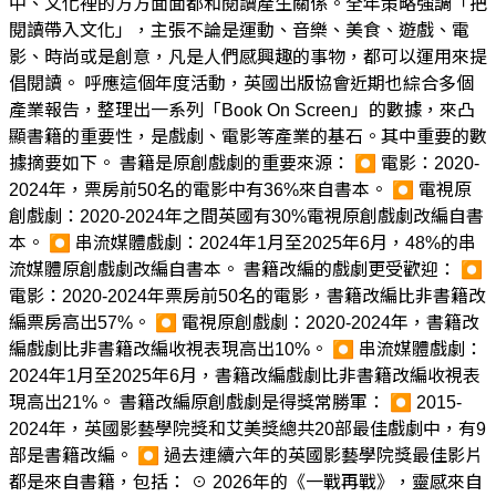
中、文化裡的方方面面都和閱讀產生關係。全年策略強調「把
閱讀帶入文化」，主張不論是運動、音樂、美食、遊戲、電
影、時尚或是創意，凡是人們感興趣的事物，都可以運用來提
倡閱讀。 呼應這個年度活動，英國出版協會近期也綜合多個
產業報告，整理出一系列「Book On Screen」的數據，來凸
顯書籍的重要性，是戲劇、電影等產業的基石。其中重要的數
據摘要如下。 書籍是原創戲劇的重要來源： ⏺︎ 電影：2020-
2024年，票房前50名的電影中有36%來自書本。 ⏺︎ 電視原
創戲劇：2020-2024年之間英國有30%電視原創戲劇改編自書
本。 ⏺︎ 串流媒體戲劇：2024年1月至2025年6月，48%的串
流媒體原創戲劇改編自書本。 書籍改編的戲劇更受歡迎： ⏺︎
電影：2020-2024年票房前50名的電影，書籍改編比非書籍改
編票房高出57%。 ⏺︎ 電視原創戲劇：2020-2024年，書籍改
編戲劇比非書籍改編收視表現高出10%。 ⏺︎ 串流媒體戲劇：
2024年1月至2025年6月，書籍改編戲劇比非書籍改編收視表
現高出21%。 書籍改編原創戲劇是得獎常勝軍： ⏺︎ 2015-
2024年，英國影藝學院獎和艾美獎總共20部最佳戲劇中，有9
部是書籍改編。 ⏺︎ 過去連續六年的英國影藝學院獎最佳影片
都是來自書籍，包括： ☉ 2026年的《一戰再戰》，靈感來自