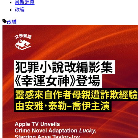
最新消息
改編
改編