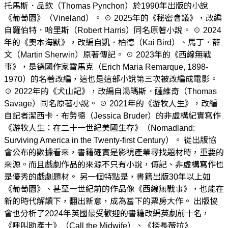
托馬斯．品欽（Thomas Pynchon）於1990年出版的小說
《葡萄園》（Vineland）。 ☉ 2025年的《秘密會議》，改編
自羅伯特．哈里斯（Robert Harris）同名原著小說。 ☉ 2024
年的《奧本海默》，改編自凱．柏德（Kai Bird）、馬丁．薛
文（Martin Sherwin）原著傳記。 ☉ 2023年的《西線無戰
事》，是德國作家雷馬克（Erich Maria Remarque, 1898-
1970）的名著改編，這也是這部小說第三次被改編成電影。
☉ 2022年的《犬山記》，改編自湯瑪斯．薩維奇（Thomas
Savage）同名原著小說。 ☉ 2021年的《游牧人生》，改編
自記者潔西卡．布勞德（Jessica Bruder）的非虛構紀實寫作
《游牧人生：在二十一世紀美國生存》（Nomadland:
Surviving America in the Twenty-first Century）。 從出版協
會公布的數據看來，書籍確實是影視產業尋找題材時，重要的
來源。而且戲劇作品的來源不只有小說，傳記、非虛構寫作也
是優秀的戲劇題材。 另一個特點是，書籍出版30年以上如
《葡萄園》、甚至一世紀前的作品像《西線無戰事》，也能在
新的時代解讀下，翻出新意，成為當下的票房大作。 出版協
會也分析了2024年英國最受歡迎的書籍改編英劇前十名，
《呼叫助產士》（Call the Midwife）、《探長薇拉》