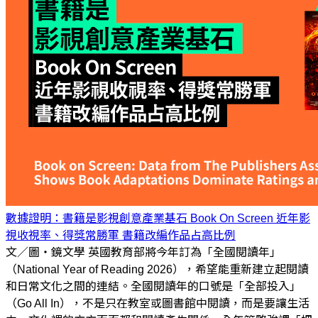
數據證明：書籍是影視創意產業基石 Book On Screen 近年影
視收視率、得獎常勝軍 書籍改編作品占高比例
文／圖・鏡文學 英國教育部將今年訂為「全國閱讀年」
（National Year of Reading 2026），希望能重新建立起閱讀
和日常文化之間的連結。全國閱讀年的口號是「全部投入」
（Go All In），不是只在教室或圖書館中閱讀，而是要讓生活