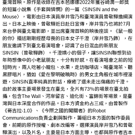
臺灣首映。原作是收錄在吉本芭娜娜2022年獲谷崎潤一郎獎
的短篇小說集《手套與憐憫》的一篇〈SINSIN and the
Mouse〉，電影由日本演員岸井雪乃和臺灣演員曾敬驊擔綱演
出。日本上映後，曾敬驊近日赴日宣傳，岸井雪乃也將於7月
來台參與臺北電影節，並出席臺灣首映的映後座談。《鼠一般
的你》描述剛剛經歷母喪的日本女子千澄（岸井雪乃飾），在
朋友邀請下到臺北看演唱會，認識了台日混血的新朋友
SINSIN（曾敬驊飾）。千澄嬌小的個子，讓SINSIN聯想到幼
年時想像中的小老鼠朋友，十分有好感。在看演唱會之前的短
短時光，兩人吃著小籠包、水果，走訪咖啡店、喝臺灣茶、聽
黑膠唱片，猶如《愛在黎明破曉時》的男女主角般在城市裡漫
遊，SINSIN直率純真的對話，療癒了還未走出傷痛的千澄。
由於故事主要場景發生在臺北，全片有73％的場景在臺北拍
攝，包含The Wall、河岸留言、迪化街、富錦街等場景，是臺
灣與日本深度合作的作品。日本方資金約占三成，由曾製作
《哥吉拉-1.0》、《今際之國的闖關者》的Robot
Communications負責企劃與製作，籌組日本方面的製作委員
會，前期的原作授權、劇本改編等，選擇演員岸井雪乃和曾敬
驊演出，以及片名，主要是日本方面主導，也都與原作者吉本