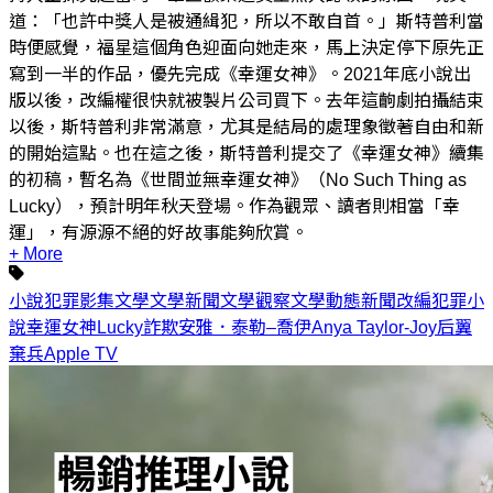
道：「也許中獎人是被通緝犯，所以不敢自首。」斯特普利當
時便感覺，福星這個角色迎面向她走來，馬上決定停下原先正
寫到一半的作品，優先完成《幸運女神》。2021年底小說出
版以後，改編權很快就被製片公司買下。去年這齣劇拍攝結束
以後，斯特普利非常滿意，尤其是結局的處理象徵著自由和新
的開始這點。也在這之後，斯特普利提交了《幸運女神》續集
的初稿，暫名為《世間並無幸運女神》（No Such Thing as
Lucky），預計明年秋天登場。作為觀眾、讀者則相當「幸
運」，有源源不絕的好故事能夠欣賞。
+ More
小說
犯罪
影集
文學
文學新聞
文學觀察
文學動態
新聞
改編
犯罪小
說
幸運女神
Lucky
詐欺
安雅．泰勒–喬伊
Anya Taylor-Joy
后翼
棄兵
Apple TV