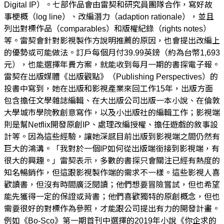
Digital IP）。七部作品會由雷契和研究員團隊合作，寫好故
事梗概（log line）、改編潛力（adaption rationale），並且
列出對標作品（comparables）和版權紀錄（rights notes）
等。雷契會針對影視製作方說明推薦的原因，也會提出改編上
的優勢或可能做法。訂戶每個月付39.99英鎊（約為台幣1,693
元），也能選擇年費方案，就能收到每月一期的書探電子報。
雷契在出版媒體《出版觀點》（Publishing Perspectives）的
投書中寫到，她在出版和影視產業來回工作15年，出版方面
包含擔任文學雜誌編輯、在大出版公司出版一本小說、在倫敦
大學城市學院教創意寫作，以及小出版社的編輯工作；影視端
則是幫Netflix開發原創IP、處理改編授權、擔任遊戲的敘事設
計等。因為這些經驗，讓她深感目前出版到影視端之間仍然有
巨大的鴻溝。「我對於一個IP如何從出版端銜接到影視端，有
很大的興趣。」雷契表示，多數的書探只會關注已經有熱度的
知名暢銷作，但這跟影視製作端的需求不一樣。這些影視人喜
歡讀書，但沒有時間廣泛閱讀；他們想要冒險嘗試，但也希望
能先獲得一定的保證或背書；他們喜歡獨特的原創概念，但也
需要很好的對標作為參照，才能跟公司提出有力的開發計畫。
例如《Bo-Sco》第一期首刊中選擇的2019年小說《你企求的