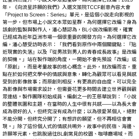
年，《向流星許願的我們》入選文策院TCCF創意內容大會
「Project to Screen：Series」單元，是這個小說走向影視的
第一步，但市場上小說文本眾如星群，為何選擇它改編？身為
該劇的監製與製作人，潘心慧認為，BL小說改編影視，確實
已經成為近年亞洲市場一個很重要的開發方向。為何選擇它改
編，潘心慧受訪時表示：「我們看到原作中兩個關鍵點：『貼
近現實的失落』以及『從男孩到男人的青春成長故事』是改編
的契機。」站在製作端的角度，一開始不會先預設「改編」或
「原創」，而是考量故事的核心概念。此外，就改編而言，重
點在於如何把文學中的情感與意象，轉化為觀眾可以看見與感
受到的影像敘事；而原創則相反，有更高的自由度，可以完全
為影像與市場需求設計，但需要花更多時間去建立世界觀與觀
眾連結。製作團隊初始成員、編劇之一的王慈華說到：「小說
的整體氛圍和主題，在當時的人生中很有共感——以為長大會
成為很好的人，但終究沒有成為什麼；以為很愛某個人，絕對
不能分開，但終究分開了；有想許的願望，但不再相信會實
現。」除了這份個人式的情感共鳴外，故事中的民宿、海邊、
許願等元素，也跳脫過往BL劇常見的校園、咖啡廳場域。而