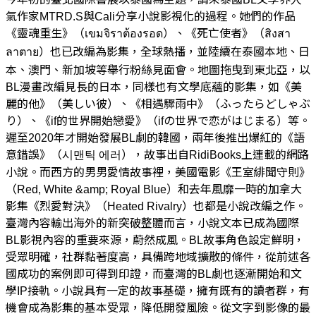
氣作家MTRD.S與Cali分享小說影視化的過程。她們的作品
《靈魂重生》（เขมจิราต้องรอด）、《死亡使者》（สิงสา
ลาตาย）也已改編為影集，全球熱播，並陸續在泰國本地、日
本、澳門、新加坡等舉行粉絲見面會。地圖拖曳到東北亞，以
BL漫畫改編見長的日本，同樣也有文學底蘊的影集，如《美
麗的他》（美しい彼）、《相遇驟雨中》（ふったらどしゃぶ
り）、《if的世界開始戀愛》（ifの世界で恋がはじまる）等。
遲至2020年才開始發展BL劇的韓國，兩年後推出爆紅的《語
意錯誤》（시맨틱 에러），故事出自RidiBooks上連載的網路
小說。而西方的男男愛情故事裡，美國電影《王室緋聞守則》
（Red, White &amp; Royal Blue）和去年風靡一時的加拿大
影集《烈愛對決》（Heated Rivalry）也都是小說改編之作。
臺灣內容輸出海外的新突破整體而言，小說文本已成為國際
BL影視內容的重要來源，蔚然成風。BL故事角色設定鮮明，
受眾明確，社群黏著度高，具備跨地域擴散的條件，從前述各
國成功的案例即可得到印證，而臺灣的BL劇也逐漸開始和文
學IP接軌。小說具有一定的故事基礎，擁有既有的讀者群，有
機會成為影集的基本受眾，降低開發風險。從文字到影像的最