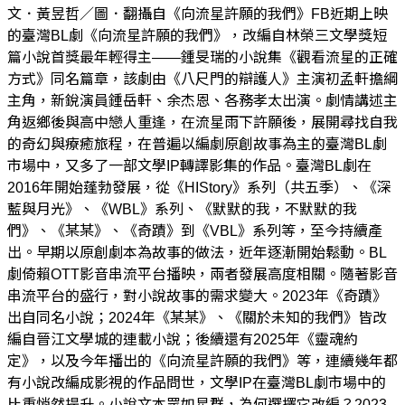
文．黃昱哲／圖．翻攝自《向流星許願的我們》FB近期上映
的臺灣BL劇《向流星許願的我們》，改編自林榮三文學獎短
篇小說首獎最年輕得主——鍾旻瑞的小說集《觀看流星的正確
方式》同名篇章，該劇由《八尺門的辯護人》主演初孟軒擔綱
主角，新銳演員鍾岳軒、余杰恩、各務孝太出演。劇情講述主
角返鄉後與高中戀人重逢，在流星雨下許願後，展開尋找自我
的奇幻與療癒旅程，在普遍以編劇原創故事為主的臺灣BL劇
市場中，又多了一部文學IP轉譯影集的作品。臺灣BL劇在
2016年開始蓬勃發展，從《HIStory》系列（共五季）、《深
藍與月光》、《WBL》系列、《默默的我，不默默的我
們》、《某某》、《奇蹟》到《VBL》系列等，至今持續產
出。早期以原創劇本為故事的做法，近年逐漸開始鬆動。BL
劇倚賴OTT影音串流平台播映，兩者發展高度相關。隨著影音
串流平台的盛行，對小說故事的需求變大。2023年《奇蹟》
出自同名小說；2024年《某某》、《關於未知的我們》皆改
編自晉江文學城的連載小說；後續還有2025年《靈魂約
定》，以及今年播出的《向流星許願的我們》等，連續幾年都
有小說改編成影視的作品問世，文學IP在臺灣BL劇市場中的
比重悄然提升。小說文本眾如星群，為何選擇它改編？2023