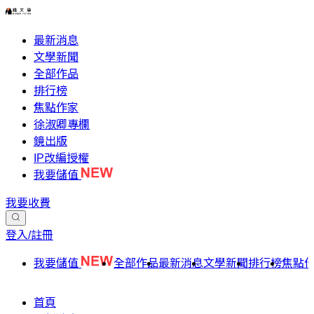
最新消息
文學新聞
全部作品
排行榜
焦點作家
徐淑卿專欄
鏡出版
IP改編授權
我要儲值
我要收費
登入/註冊
我要儲值
全部作品
最新消息
文學新聞
排行榜
焦點
首頁