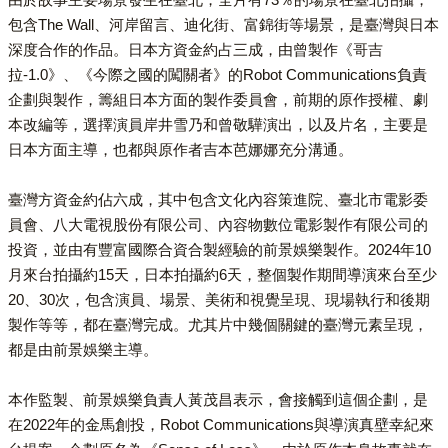
包含The Wall、河岸留言、迪化街、富錦街等場景，是臺灣與日本
深度合作的作品。日本方資金約占三成，由曾製作《哥吉
拉-1.0》、《今際之國的闖關者》的Robot Communications負責
企劃與製作，籌組日本方面的製作委員會，前期的原作授權、劇
本改編等，選擇演員岸井雪乃和曾敬驊演出，以及片名，主要是
日本方面主導，也都與原作者吉本芭娜娜充分溝通。
臺灣方資金約佔六成，其中包含文化內容策進院、臺北市電影委
員會、八大電視股份有限公司、內容物數位電影製作有限公司的
投資，並由有豐富國際合資合製經驗的前景娛樂製作。2024年10
月來台拍攝約15天，日本拍攝約6天，整個製作期間導演來台至少
20、30次，包含演員、場景、美術和視覺呈現、現場執行和後期
製作等等，都在臺灣完成。尤其片中幾個關鍵的臺灣元素呈現，
都是由前景娛樂主導。
本作監製、前景娛樂負責人黃茂昌表示，會接觸到這個企劃，是
在2022年的金馬創投，Robot Communications與導演真壁幸紀來