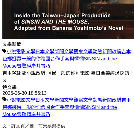
文學新聞
小說
電影
文學
日本
文學新聞
文學觀察
文學動態
新聞
改編
吉本
芭娜娜
鼠一般的你
跨國合作
手套與憐憫
SINSIN and the
Mouse
曾敬驊
岸井雪乃
吉本芭娜娜小說改編 《鼠一般的你》電影 臺日合製經過採訪
文
鏡文學
2026-06-30 18:56:13
小說
電影
文學
日本
文學新聞
文學觀察
文學動態
新聞
改編
吉本
芭娜娜
鼠一般的你
跨國合作
手套與憐憫
SINSIN and the
Mouse
曾敬驊
岸井雪乃
文・許文貞／圖・前景娛樂提供