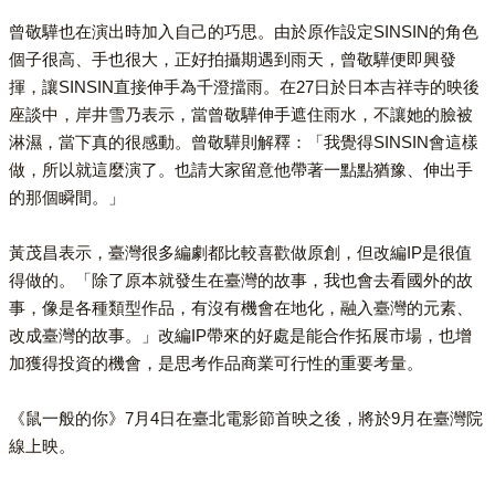
曾敬驊也在演出時加入自己的巧思。由於原作設定SINSIN的角色
個子很高、手也很大，正好拍攝期遇到雨天，曾敬驊便即興發
揮，讓SINSIN直接伸手為千澄擋雨。在27日於日本吉祥寺的映後
座談中，岸井雪乃表示，當曾敬驊伸手遮住雨水，不讓她的臉被
淋濕，當下真的很感動。曾敬驊則解釋：「我覺得SINSIN會這樣
做，所以就這麼演了。也請大家留意他帶著一點點猶豫、伸出手
的那個瞬間。」
黃茂昌表示，臺灣很多編劇都比較喜歡做原創，但改編IP是很值
得做的。「除了原本就發生在臺灣的故事，我也會去看國外的故
事，像是各種類型作品，有沒有機會在地化，融入臺灣的元素、
改成臺灣的故事。」改編IP帶來的好處是能合作拓展市場，也增
加獲得投資的機會，是思考作品商業可行性的重要考量。
《鼠一般的你》7月4日在臺北電影節首映之後，將於9月在臺灣院
線上映。