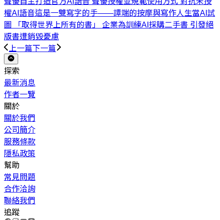
聲優自主打造官方AI語音 聲優授權並規範使用方式 對抗未授
權AI語音
這是一雙寫字的手——譚端的按摩與寫作人生
當AI試
圖 「取得世界上所有的書」 企業為訓練AI採購二手書 引發絕
版書遭銷毀憂慮
上一篇
下一篇
探索
最新消息
作者一覽
關於
關於我們
公司簡介
服務條款
隱私政策
幫助
常見問題
合作洽詢
聯絡我們
追蹤