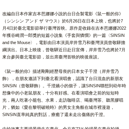
改編自日本作家吉本芭娜娜小說的台日合製電影《鼠一般的你》
（シンシン アンド ザ マウス）於6月26日在日本上映，也將於7
月4日於臺北電影節舉行臺灣首映。原作是收錄在吉本芭娜娜2022
年獲谷崎潤一郎獎的短篇小說集《手套與憐憫》的一篇〈SINSIN
and the Mouse〉，電影由日本演員岸井雪乃和臺灣演員曾敬驊擔
綱演出。日本上映後，曾敬驊近日赴日宣傳，岸井雪乃也將於7月
來台參與臺北電影節，並出席臺灣首映的映後座談。
《鼠一般的你》描述剛剛經歷母喪的日本女子千澄（岸井雪乃
飾），在朋友邀請下到臺北看演唱會，認識了台日混血的新朋友
SINSIN（曾敬驊飾）。千澄嬌小的個子，讓SINSIN聯想到幼年時
想像中的小老鼠朋友，十分有好感。在看演唱會之前的短短時
光，兩人吃著小籠包、水果，走訪咖啡店、喝臺灣茶、聽黑膠唱
片，猶如《愛在黎明破曉時》的男女主角般在城市裡漫遊，
SINSIN直率純真的對話，療癒了還未走出傷痛的千澄。
由於故事主要場景發生在臺北，全片有73％的場景在臺北拍攝，