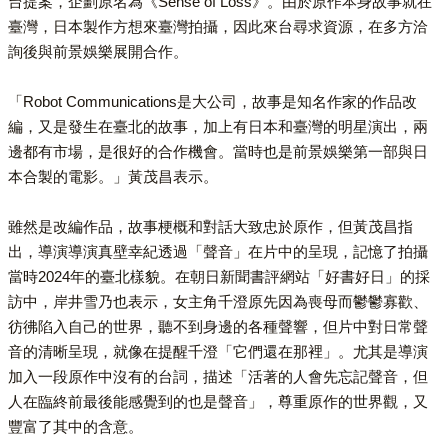
台提案，企劃原名為《Sense of Loss》。由於原作本身故事就在
臺灣，日本製作方想來臺灣拍攝，因此來台尋求資源，在多方洽
詢後與前景娛樂展開合作。
「Robot Communications是大公司，故事是知名作家的作品改
編，又是發生在臺北的故事，加上有日本和臺灣的明星演出，兩
邊都有市場，是很好的合作機會。當時也是前景娛樂第一部與日
本合製的電影。」黃茂昌表示。
雖然是改編作品，故事梗概和對話大致忠於原作，但黃茂昌指
出，導演導演真壁幸紀透過「聲音」在片中的呈現，記憶了拍攝
當時2024年的臺北樣貌。在朝日新聞書評網站「好書好日」的採
訪中，岸井雪乃也表示，女主角千澄原先因為喪母而鬱鬱寡歡、
彷彿陷入自己的世界，聽不到身邊的各種聲響，但片中對日常聲
音的清晰呈現，就像在提醒千澄「它們還在那裡」。尤其是導演
加入一段原作中沒有的台詞，描述「活著的人會先忘記聲音，但
人在臨終前最後能感覺到的也是聲音」，尊重原作的世界觀，又
豐富了其中的含意。