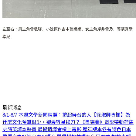
左至右：男主角曾敬驊、小說原作吉本芭娜娜、女主角岸井雪乃、導演真壁
幸紀
最新消息
8/1-8/7 本週文學新聞精選：撐起舞台的人
【徐淑卿專欄】為
什麼文化預算很少，卻最容易挨刀？
《奧德賽》電影帶動荷馬
史詩英譯本熱賣 最暢銷譯者槓上電影 歷年版本各有特色
日本