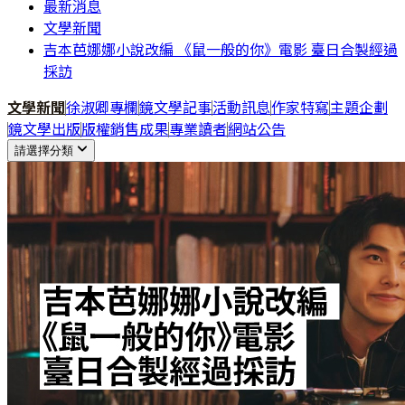
最新消息
文學新聞
吉本芭娜娜小說改編 《鼠一般的你》電影 臺日合製經過
採訪
文學新聞
徐淑卿專欄
鏡文學記事
活動訊息
作家特寫
主題企劃
鏡文學出版
版權銷售成果
專業讀者
網站公告
請選擇分類