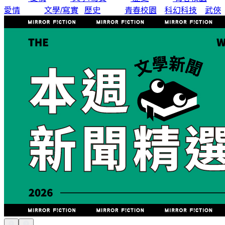
愛情
文學/寫實
歷史
青春校園
科幻科技
武俠