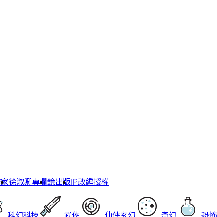
作家
徐淑卿專欄
鏡出版
IP改編授權
科幻科技
武俠
仙俠玄幻
奇幻
恐怖