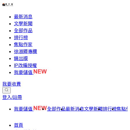
最新消息
文學新聞
全部作品
排行榜
焦點作家
徐淑卿專欄
鏡出版
IP改編授權
我要儲值
我要收費
登入/註冊
我要儲值
全部作品
最新消息
文學新聞
排行榜
焦點
首頁