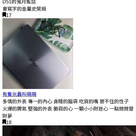
D51的鬼月冤話
會寫字的金屬史萊姆
17
有隻米蟲叫萌萌
多情的外表 專一的內心 貪睡的腦袋 吃貨的嘴 管不住的性子
火爆的脾氣 堅強的外表 脆弱的心 一顆小小財迷心 一點微微發
財夢
18