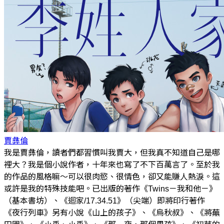
賈彝倫
我是賈彝倫，讀者們都習慣叫我賈大，但我真不知道自己是哪
裡大？我是個小說作者，十年來也寫了不下百萬言了。至於我
的作品的風格嘛～可以很肉慾、很情色，卻又能賺人熱淚。這
或許是我的特殊技能吧。已出版的著作《Twins－我和他－》
（基本書坊）、《迴家/17.34.51》（尖端）即將印行著作
《夜行列車》另有小說《山上的孩子》、《烏秋叔》、《將蕪