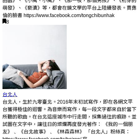
田園》、《小禹、小禹》、《那一夜，那個男孩》、《初芽的
萌發》、《褻瀆》等，都會在鏡文學的平台上陸續發表。賈彝
倫的臉書 https://www.facebook.com/tongchibunhak
8
台北人
台北人，生於九零臺北。2016年末初試寫作，即在各網文平
台獲得極佳的迴響。為音樂而寫作，每一段文字都來自於當下
所聽的歌曲。在台北這座城市中行走間，採集過往的痕跡。並
試圖在文字中，讓往日的燦爛再度發光著作： 《我的一個朋
友》﹑ 《台北故事》﹑ 《林森森林》 「台北人」粉絲頁：