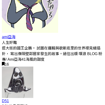
ami亞海
人生好難
逛大街的國王企鵝。 試圖在邏輯與歇斯底里的世界裡見縫插
針， 寫出像隔壁鄰居家發生的故事。過往出版 噗浪 BLOG 粉
專/ Ami亞海41海風的甜度
16
D51