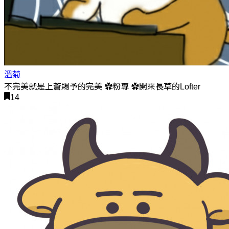
溫菊
不完美就是上蒼賜予的完美 ✿粉專 ✿開來長草的Lofter
14