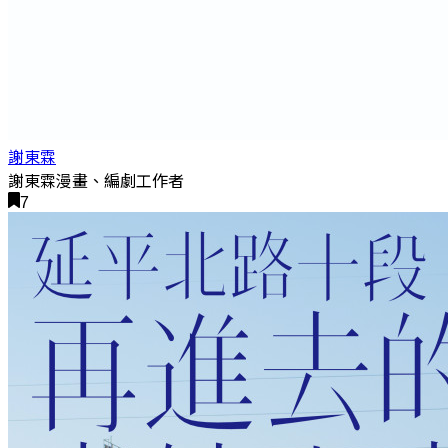
謝東霖
謝東霖漫畫、編劇工作者
7