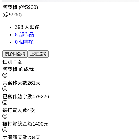
阿亞梅
(＠5930)
(＠5930)
393
人追蹤
8
部作品
0
個書單
關於阿亞梅
正在追蹤
性別：女
阿亞梅 的成就
共寫作天數261天
已寫作總字數479226
被打賞人數4次
被打賞總金額1400元
共閱讀天數234天