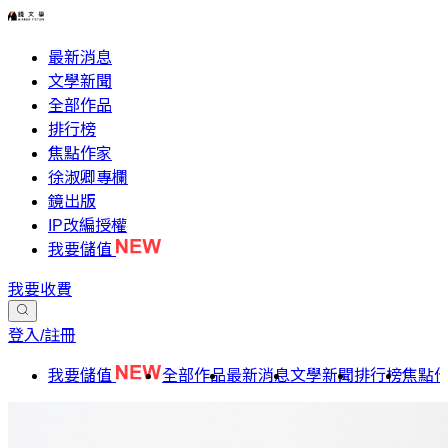
最新消息
文學新聞
全部作品
排行榜
焦點作家
徐淑卿專欄
鏡出版
IP改編授權
我要儲值
我要收費
登入/註冊
我要儲值
全部作品
最新消息
文學新聞
排行榜
焦點