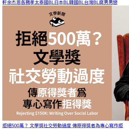
軒
余杰恩
各務孝太
泰國BL
日本BL
韓國BL
台灣BL
腐
男男戀
拒絕500萬？ 文學獎社交勞動過度 傳原得獎者為專心寫作拒