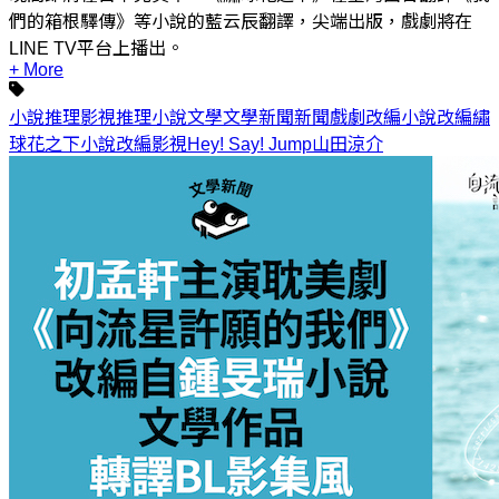
們的箱根驛傳》等小說的藍云辰翻譯，尖端出版，戲劇將在
LINE TV平台上播出。
+ More
小說
推理
影視
推理小說
文學
文學新聞
新聞
戲劇
改編
小說改編
繡
球花之下
小說改編影視
Hey! Say! Jump
山田涼介