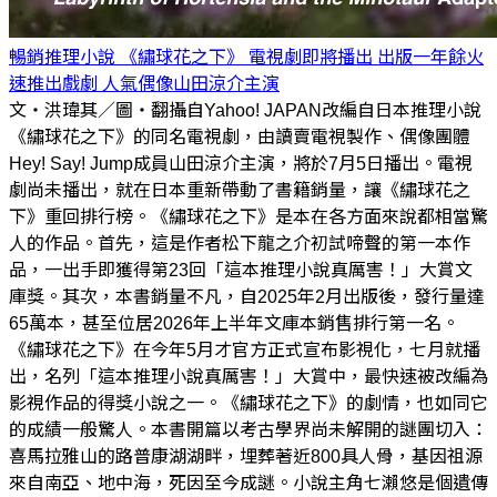
暢銷推理小說 《繡球花之下》 電視劇即將播出 出版一年餘火
速推出戲劇 人氣偶像山田涼介主演
文・洪瑋其／圖・翻攝自Yahoo! JAPAN改編自日本推理小說
《繡球花之下》的同名電視劇，由讀賣電視製作、偶像團體
Hey! Say! Jump成員山田涼介主演，將於7月5日播出。電視
劇尚未播出，就在日本重新帶動了書籍銷量，讓《繡球花之
下》重回排行榜。《繡球花之下》是本在各方面來說都相當驚
人的作品。首先，這是作者松下龍之介初試啼聲的第一本作
品，一出手即獲得第23回「這本推理小說真厲害！」大賞文
庫獎。其次，本書銷量不凡，自2025年2月出版後，發行量達
65萬本，甚至位居2026年上半年文庫本銷售排行第一名。
《繡球花之下》在今年5月才官方正式宣布影視化，七月就播
出，名列「這本推理小說真厲害！」大賞中，最快速被改編為
影視作品的得獎小說之一。《繡球花之下》的劇情，也如同它
的成績一般驚人。本書開篇以考古學界尚未解開的謎團切入：
喜馬拉雅山的路普康湖湖畔，埋葬著近800具人骨，基因祖源
來自南亞、地中海，死因至今成謎。小說主角七瀨悠是個遺傳