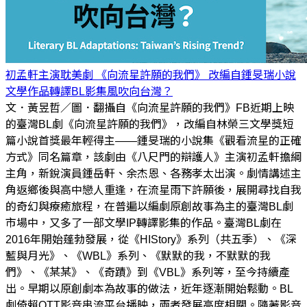
初孟軒主演耽美劇 《向流星許願的我們》 改編自鍾旻瑞小說
文學作品轉譯BL影集風吹向台灣？
文．黃昱哲／圖．翻攝自《向流星許願的我們》FB近期上映
的臺灣BL劇《向流星許願的我們》，改編自林榮三文學獎短
篇小說首獎最年輕得主——鍾旻瑞的小說集《觀看流星的正確
方式》同名篇章，該劇由《八尺門的辯護人》主演初孟軒擔綱
主角，新銳演員鍾岳軒、余杰恩、各務孝太出演。劇情講述主
角返鄉後與高中戀人重逢，在流星雨下許願後，展開尋找自我
的奇幻與療癒旅程，在普遍以編劇原創故事為主的臺灣BL劇
市場中，又多了一部文學IP轉譯影集的作品。臺灣BL劇在
2016年開始蓬勃發展，從《HIStory》系列（共五季）、《深
藍與月光》、《WBL》系列、《默默的我，不默默的我
們》、《某某》、《奇蹟》到《VBL》系列等，至今持續產
出。早期以原創劇本為故事的做法，近年逐漸開始鬆動。BL
劇倚賴OTT影音串流平台播映，兩者發展高度相關。隨著影音