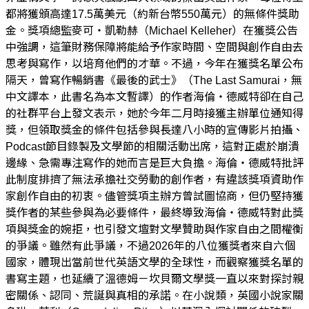
都將獲頒高達17.5萬美元（約新台幣550萬元）的無條件獎助
金。獎項總監麥可・凱勒赫（Michael Kelleher）在獲獎公告
中強調，這筆財務保障將能給予作家時間、空間與創作自由去
思考與寫作，以培育他們的才華。不過，今年在獲獎名單公布
隔天，曾寫作暢銷書《最後的武士》（The Last Samurai，無
中文譯本，此書名為本文暫譯）的作者海倫・德威特卻在自己
的社群平台上發文表示，她於今年二月時接獲主辦單位通知得
獎，但領取獎金的條件包括參與長達八小時的宣傳影片拍攝、
Podcast節目錄製及文學節的相關活動出席，這對正處於崩潰
邊緣、急需專注寫作的她而言是巨大負擔。海倫・德威特批評
此制度排擠了無法承擔社交勞動的創作者，有違該獎項資助作
家創作自由的初衷。儘管獎項主辦方曾試圖協商，但仍堅持獲
獎作者的某些參與為必要條件，最終導致海倫・德威特對此獎
項與獎金的婉拒，也引發文壇對文學贊助與作家自由之間權衡
的爭議。雖然有此爭議，不過2026年的八位獲獎者來自六個
國家，體現出當前世代英語文學的全球性，而觀察獲獎名單的
書寫主題，也延續了溫德姆－坎貝爾文學獎一直以來對探討親
密關係、認同、荒誕與真相的承諾。在小說類，英國小說家關