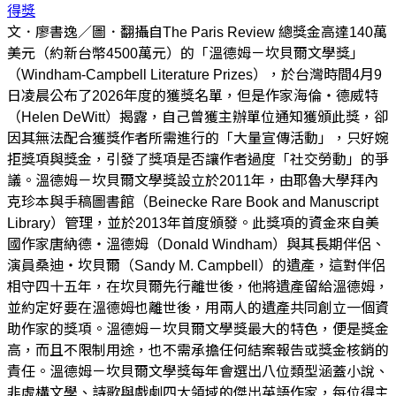
得獎
文．廖書逸／圖．翻攝自The Paris Review 總獎金高達140萬
美元（約新台幣4500萬元）的「溫德姆－坎貝爾文學獎」
（Windham-Campbell Literature Prizes），於台灣時間4月9
日凌晨公布了2026年度的獲獎名單，但是作家海倫・德威特
（Helen DeWitt）揭露，自己曾獲主辦單位通知獲頒此獎，卻
因其無法配合獲獎作者所需進行的「大量宣傳活動」，只好婉
拒獎項與獎金，引發了獎項是否讓作者過度「社交勞動」的爭
議。溫德姆－坎貝爾文學獎設立於2011年，由耶魯大學拜內
克珍本與手稿圖書館（Beinecke Rare Book and Manuscript
Library）管理，並於2013年首度頒發。此獎項的資金來自美
國作家唐納德・溫德姆（Donald Windham）與其長期伴侶、
演員桑迪・坎貝爾（Sandy M. Campbell）的遺產，這對伴侶
相守四十五年，在坎貝爾先行離世後，他將遺產留給溫德姆，
並約定好要在溫德姆也離世後，用兩人的遺產共同創立一個資
助作家的獎項。溫德姆－坎貝爾文學獎最大的特色，便是獎金
高，而且不限制用途，也不需承擔任何結案報告或獎金核銷的
責任。溫德姆－坎貝爾文學獎每年會選出八位類型涵蓋小說、
非虛構文學、詩歌與戲劇四大領域的傑出英語作家，每位得主