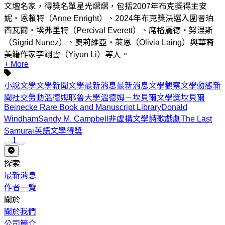
文壇名家，得獎名單星光熠熠，包括2007年布克獎得主安
妮・恩賴特（Anne Enright）、2024年布克獎決選入圍者珀
西瓦爾・埃弗里特（Percival Everett）、席格麗德・努涅斯
（Sigrid Nunez）、奧莉維亞・萊恩（Olivia Laing）與華裔
美籍作家李翊雲（Yiyun Li）等人。
+ More
小說
文學
文學新聞
文學最新消息
最新消息
文學觀察
文學動態
新
聞
社交勞動
溫德姆
耶魯大學
溫德姆－坎貝爾文學獎
坎貝爾
Beinecke Rare Book and Manuscript Library
Donald
Windham
Sandy M. Campbell
非虛構文學
詩歌
戲劇
The Last
Samurai
英語文學
得獎
1
探索
最新消息
作者一覽
關於
關於我們
公司簡介