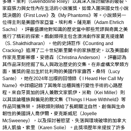
多琳・萊利（Gwendoline Riley）以其深入探討關係的破裂、
家庭張力與女性內在生活的小說獲獎，如曾入圍英國女性小說
獎決選的《First Love》及《My Phantoms》等。小說類另一
位得主則是美國作家亞當・埃利希・薩克斯（Adam Ehrlich
Sachs），評審盛讚他對知識的歷史當中那些荒謬與奇異之美
進行了精彩的探索。戲劇類得主包含澳洲劇作家夏克提達蘭
（S. Shakthidharan），他的史詩巨作《Counting and
Cracking》追溯了二十世紀斯里蘭卡的家族歷史，以及美國劇
作家克里斯蒂娜・安德森（Christina Anderson），評審認為
其作品深刻挖掘了私人與政治歷史的交集。在非虛構文學類方
面，獲獎的是出生於比利時的美國作家露西・桑特（Lucy
Sante），她在2024年出版的回憶錄《 I Heard Her Call My
Name》中詳細記錄了其晚年出櫃與進行變性手術的心路歷
程。來自牙買加的詩人兼散文家凱伊・米勒（Kei Miller）則
以其談論種族與偏見的散文集《Things I Have Withheld》等
作品同獲殊榮。 詩歌類則頒給了長期關注自然、創傷與生命
韌性的美國詩人喬伊爾・麥克斯威尼（Joyelle
McSweeney），以及探討著慾望、失落與環境破壞的加拿大
詩人凱倫・索里（Karen Solie）。此獎項歷年來提拔了許多