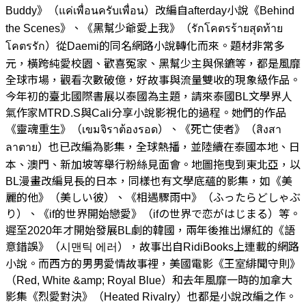
Buddy》（แค่เพื่อนครับเพื่อน）改編自afterday小說《Behind
the Scenes》、《黑幫少爺愛上我》（รักโคตรร้ายสุดท้าย
โคตรรัก）從Daemi的同名網路小說轉化而來。題材非常多
元，橫跨純愛校園、歡喜冤家、黑幫少主與保鑣等，都是風靡
全球市場，觀看次數破億，好故事與流量雙收的現象級作品。
今年初的臺北國際書展以泰國為主題，請來泰國BL文學界人
氣作家MTRD.S與Cali分享小說影視化的過程。她們的作品
《靈魂重生》（เขมจิราต้องรอด）、《死亡使者》（สิงสา
ลาตาย）也已改編為影集，全球熱播，並陸續在泰國本地、日
本、澳門、新加坡等舉行粉絲見面會。地圖拖曳到東北亞，以
BL漫畫改編見長的日本，同樣也有文學底蘊的影集，如《美
麗的他》（美しい彼）、《相遇驟雨中》（ふったらどしゃぶ
り）、《if的世界開始戀愛》（ifの世界で恋がはじまる）等。
遲至2020年才開始發展BL劇的韓國，兩年後推出爆紅的《語
意錯誤》（시맨틱 에러），故事出自RidiBooks上連載的網路
小說。而西方的男男愛情故事裡，美國電影《王室緋聞守則》
（Red, White &amp; Royal Blue）和去年風靡一時的加拿大
影集《烈愛對決》（Heated Rivalry）也都是小說改編之作。