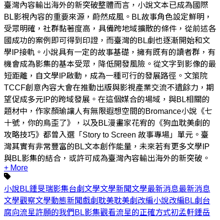
臺灣內容輸出海外的新突破整體而言，小說文本已成為國際
BL影視內容的重要來源，蔚然成風。BL故事角色設定鮮明，
受眾明確，社群黏著度高，具備跨地域擴散的條件，從前述各
國成功的案例即可得到印證，而臺灣的BL劇也逐漸開始和文
學IP接軌。小說具有一定的故事基礎，擁有既有的讀者群，有
機會成為影集的基本受眾，降低開發風險。從文字到影像的最
短距離，自文學IP啟動，成為一種可行的發展路徑。文策院
TCCF創意內容大會在推動出版與影視產業交流不遺餘力，期
望促成多元IP的跨域發展。在這個媒合的場域，與BL相關的
題材中，作家顏瑜讓人有無限遐想空間的Bromance小說《七
十號，你的鳥歪了》，以及BL漫畫家花宥的《狗血耽美劇的
攻略技巧》都曾入選「Story to Screen 故事專場」單元。臺
灣其實有非常豐富的BL文本創作能量，未來若有更多文學IP
與BL影集的結合，或許可成為臺灣內容輸出海外的新突破。
+ More
小說
BL
鍾旻瑞
影集
台劇
文學
文學新聞
文學最新消息
最新消息
文學觀察
文學動態
新聞
戲劇
耽美
耽美劇
改編
小說改編
BL劇
台
腐
向流星許願的我們
BL影集
觀看流星的正確方式
初孟軒
鍾岳