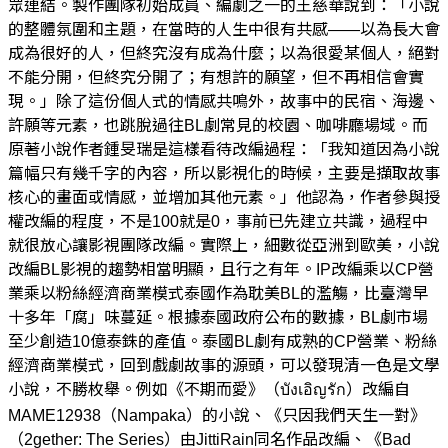
眾連結。製作團隊初始成員、編劇之一的王慈華說到：「小說
的整體氛圍和主題，在當時的人生中很有共感——以為長大會
成為很好的人，但終究沒有成為什麼；以為很愛某個人，絕對
不能分開，但終究分開了；有想許的願望，但不再相信會實
現。」除了這份個人式的情感共鳴外，故事中的民宿、海邊、
許願等元素，也跳脫過往BL劇常見的校園、咖啡廳場域。而
原著小說作者鍾旻瑞是這樣看待改編過程：「我知道因為小說
篇幅只有幾千字的內容，所以影視化的時候，主要是擷取故事
核心的畫面或情感，並增加其他元素。」他認為，作者參與授
權改編的程度，不是100就是0，事前已先建立共識，過程中
就很放心讓影視團隊改編。實際上，細數從亞洲到歐美，小說
改編BL影視的趨勢相當明顯，且行之有年。IP改編乘以CP營
業乘以粉絲經濟商業模式泰國作為耽美BL的濫觴，比臺灣早
十多年「腐」味蔓延。根據泰國政府公布的數據，BL劇市場
至少創造10億泰銖的產值。泰國BL劇有成熟的CP營業、粉絲
經濟商業模式，回到戲劇故事的源頭，可以發現清一色是文學
小說，不勝枚舉。例如《不期而愛》（บังเอิญรัก）改編自
MAME12938（Nampaka）的小說、《只因我們天生一對》
（2gether: The Series）由JittiRain同名作品改編、《Bad