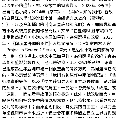
串流平台的盛行，對小說故事的需求變大。2023年《奇蹟》
出自同名小說；2024年《某某》、《關於未知的我們》皆改
編自晉江文學城的連載小說；後續還有2025年《靈魂約
定》，以及今年播出的《向流星許願的我們》等，連續幾年都
有小說改編成影視的作品問世，文學IP在臺灣BL劇市場中的
比重悄然提升。小說文本眾如星群，為何選擇它改編？2023
年，《向流星許願的我們》入選文策院TCCF創意內容大會
「Project to Screen：Series」單元，是這個小說走向影視的
第一步，但市場上小說文本眾如星群，為何選擇它改編？身為
該劇的監製與製作人，潘心慧認為，BL小說改編影視，確實
已經成為近年亞洲市場一個很重要的開發方向。為何選擇它改
編，潘心慧受訪時表示：「我們看到原作中兩個關鍵點：『貼
近現實的失落』以及『從男孩到男人的青春成長故事』是改編
的契機。」站在製作端的角度，一開始不會先預設「改編」或
「原創」，而是考量故事的核心概念。此外，就改編而言，重
點在於如何把文學中的情感與意象，轉化為觀眾可以看見與感
受到的影像敘事；而原創則相反，有更高的自由度，可以完全
為影像與市場需求設計，但需要花更多時間去建立世界觀與觀