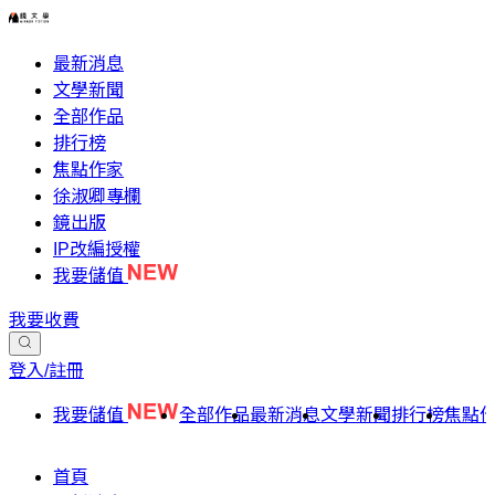
最新消息
文學新聞
全部作品
排行榜
焦點作家
徐淑卿專欄
鏡出版
IP改編授權
我要儲值
我要收費
登入/註冊
我要儲值
全部作品
最新消息
文學新聞
排行榜
焦點
首頁