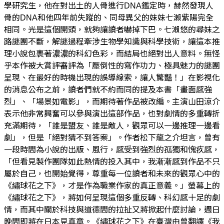
學研究生，他在對出土的人骨進行DNA鑑定時，赫然發現人
骨的DNA和他四年前失蹤的、同母異父的妹妹七瀨紫陽完全
相同。光是這個開頭，就夠讓讀者嚇掉下巴。七瀨悠的尋妹之
路謎團不斷，解謎過程牽涉生物學知識與科學技術，讓這本推
理小說包裹著濃濃的科幻色彩，而結局也絕對出人意料。無怪
乎本作被大賞評審評為「壓倒性的寫作功力、極具魅力的謎團
呈現、在最好的時機出現的誤導線索，讓人驚豔！」在影視化
的消息公布之前，讀者們就不約而同的提及本書「畫面感強
烈」、「場景如電影」，而期待著作品被改編。主演山田涼介
表示他非常興奮可以參與演出這部作品，也對劇情的多重轉折
充滿期待，「誰是盟友、誰是敵人，觀眾可以一邊推理一邊看
劇」，但是「絕對猜不到答案」。作者松下龍之介坦言，曾有
一段時間為小說的出版、風行，感受到強烈的孤獨和愧疚感，
「但看見製作團隊如此熱情的投入其中，我漸漸感到作品不只
屬於自己，也開始覺得，尊重每一位讀者和未來的觀眾心中的
《繡球花之下》，才是作為職業作家的真正意義。」螢幕上的
《繡球花之下》，將如何呈現這個多重反轉、科幻感十足的劇
情，而其中關於科技與道德間的拉扯又將掀起什麼討論，週日
晚間即將在日本見真章。《繡球花之下》在臺灣由曾翻譯《我