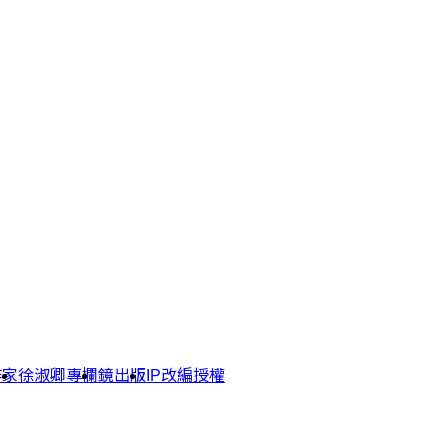
作家
徐淑卿專欄
鏡出版
IP改編授權