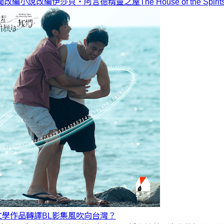
聞
改編
小說改編
伊莎貝・阿言德
精靈之屋
The House of the Spirit
文學作品轉譯BL影集風吹向台灣？