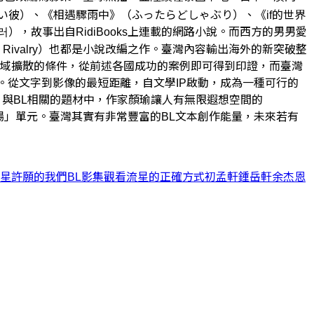
彼）、《相遇驟雨中》（ふったらどしゃぶり）、《if的世界
），故事出自RidiBooks上連載的網路小說。而西方的男男愛
ted Rivalry）也都是小說改編之作。臺灣內容輸出海外的新突破整
地域擴散的條件，從前述各國成功的案例即可得到印證，而臺灣
。從文字到影像的最短距離，自文學IP啟動，成為一種可行的
，與BL相關的題材中，作家顏瑜讓人有無限遐想空間的
 故事專場」單元。臺灣其實有非常豐富的BL文本創作能量，未來若有
星許願的我們
BL影集
觀看流星的正確方式
初孟軒
鍾岳軒
余杰恩