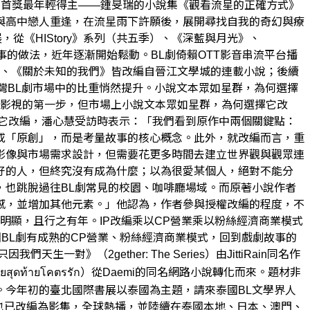
說首獎最年輕得主——鍾旻瑞的小說集《觀看流星的正確方式》
與高中戀人重逢，在流星雨下許願後，展開尋找自我的奇幻與療
從《HIStory》系列（共五季）、《深藍與月光》、
事的做法，近年逐漸開始鬆動。BL劇倚賴OTT影音串流平台播
某》、《關於未知的我們》皆改編自晉江文學城的連載小說；後續
臺灣BL劇市場中的比重悄然提升。小說文本眾如星群，為何選擇
個小說走向影視的第一步，但市場上小說文本眾如星群，為何選擇它改
它改編，潘心慧受訪時表示：「我們看到原作中兩個關鍵點：
或「原創」，而是考量故事的核心概念。此外，就改編而言，重
影像與市場需求設計，但需要花更多時間去建立世界觀與觀眾連
好的人，但終究沒有成為什麼；以為很愛某個人，絕對不能分
也跳脫過往BL劇常見的校園、咖啡廳場域。而原著小說作者
感，並增加其他元素。」他認為，作者參與授權改編的程度，不
明顯，且行之有年。IP改編乘以CP營業乘以粉絲經濟商業模式
國BL劇有成熟的CP營業、粉絲經濟商業模式，回到戲劇故事的
一對》（2gether: The Series）由JittiRain同名作
ตรร้ายสุดท้ายโคตรรัก）從Daemi的同名網路小說轉化而來。題材非
今年初的臺北國際書展以泰國為主題，請來泰國BL文學界人
าตาย）也已改編為影集，全球熱播，並陸續在泰國本地、日本、澳門、