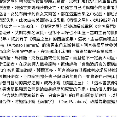
靈之屋》融合家族故事與魔幻寫實，以智利現代史上的軍事政變、
會通靈，她預言姊姊羅莎的死亡，也預言自己將與羅莎的追求者
拉拉、女兒布蘭卡到孫女艾爾芭，都在這些因果之中受創，卻也
影失利，此次由拉美團隊拍成影集《精靈之屋》小說1982年
性的作家之一。1993年，《精靈之屋》曾被改編成電影《金色豪
傑瑞米・艾朗等知名演員，但卻不叫好也不叫座。當時主要的批
33年，終於有了《精靈之屋》的西語影集，這次，主要演員和主
Alfonso Herrera）飾演男主角艾斯特班。阿言德很早就
25年的記者會中表示，在1990年代初期，電影想取得商業成
講西語、馬雅語、克丘亞語或任何語言，而且也不一定要大明星，
曾任記者，在採訪詩人聶魯達時，被他評為「會編造謊言的糟糕
73年智利軍事政變，薩爾瓦多・阿言德被右派獨裁者皮諾契特
學校擔任老師，回到家則擔任妻子與母親的角色，她覺得自己被困
對昔日智利的美好追憶，成為小說《精靈之屋》：「這本書就像
言德也是很願意公開談論自身經歷和感受的作家，她的個人網站
，包含她如果要寫新作品，只會在當年的1月8日開始新創作，以
作，將短篇小說《兩個字》（Dos Palabras）改編為動畫