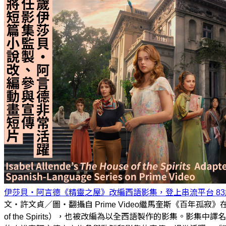
伊莎貝・阿言德《精靈之屋》改編西語影集，登上串流平台 8
文・許文貞／圖・翻攝自 Prime Video繼馬奎斯《百年孤寂
of the Spirits），也被改編為以全西語製作的影集。影集中