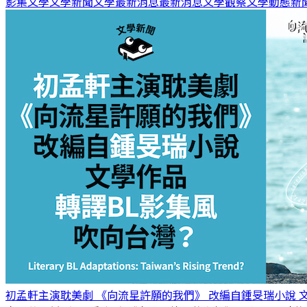
影集
文學
文學新聞
文學最新消息
最新消息
文學觀察
文學動態
新
初孟軒主演耽美劇 《向流星許願的我們》 改編自鍾旻瑞小說 