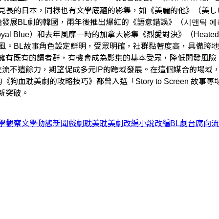
見長的日本，同樣也有文學底蘊的影集，如《美麗的他》（美しい
始發展BL劇的韓國，兩年後推出爆紅的《語意錯誤》（시맨틱 에러
 Royal Blue）和去年風靡一時的加拿大影集《烈愛對決》（Hea
風。BL故事角色設定鮮明，受眾明確，社群黏著度高，具備跨
，擁有既有的讀者群，有機會成為影集的基本受眾，降低開發風險
交流不遺餘力，期望促成多元IP的跨域發展。在這個媒合的場域
《狗血耽美劇的攻略技巧》都曾入選「Story to Screen
新突破。
學觀察
文學動態
新聞
戲劇
耽美
耽美劇
改編
小說改編
BL劇
台腐
向流