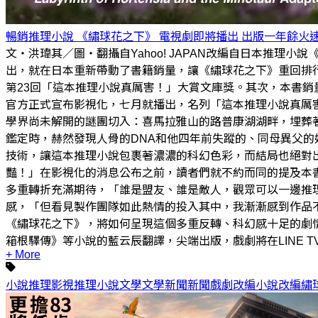
暢銷推理小說 《繡球花之下》 電視劇即將播出 出版一年餘火
文・洪瑋其／圖・翻攝自Yahoo! JAPAN改編自日本推理小
出，就在日本重新帶動了書籍銷量，讓《繡球花之下》重回排
第23回「這本推理小說真厲害！」大賞文庫獎。其次，本書銷量
官方正式宣布影視化，七月就播出，名列「這本推理小說真厲
學界尚未解開的謎團切入：喜馬拉雅山的路普康湖湖畔，埋葬著
鑑定時，赫然發現人骨的DNA和他四年前失蹤的、同母異父
技術，讓這本推理小說包裹著濃濃的科幻色彩，而結局也絕對
豔！」在影視化的消息公布之前，讀者們就不約而同的提及本
多重轉折充滿期待，「誰是盟友、誰是敵人，觀眾可以一邊推
感，「但看見製作團隊如此熱情的投入其中，我漸漸感到作品
《繡球花之下》，將如何呈現這個多重反轉、科幻感十足的劇
箱根驛傳》等小說的藍云辰翻譯，尖端出版，戲劇將在LINE T
+ More
小說
推理
影視
推理小說
文學
文學新聞
新聞
戲劇
改編
小說改編
繡