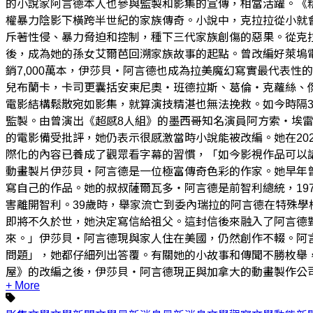
的小說家阿言德本人也參與監製和影集的宣傳，相當活躍。《精
權暴力陰影下橫跨半世紀的家族傳奇。小說中，克拉拉從小就
斥著性侵、暴力脅迫和控制，種下三代家族創傷的惡果。從克
後，成為她的孫女艾爾芭回溯家族故事的起點。曾改編好萊塢電
銷7,000萬本，伊莎貝・阿言德也成為拉美魔幻寫實最代表
兒布蘭卡，卡司更囊括安東尼奧・班德拉斯、葛倫・克蘿絲、
電影結構鬆散宛如影集，就算演技精湛也無法挽救。如今時隔
監製。由曾演出《超感8人組》的墨西哥知名演員阿方索・埃雷拉（
的電影備受批評，她仍表示很感激當時小說能被改編。她在20
際化的內容已養成了觀眾看字幕的習慣，「如今影視作品可以
動畫製片伊莎貝・阿言德是一位極富傳奇色彩的作家。她早年
寫自己的作品。她的叔叔薩爾瓦多・阿言德是前智利總統，19
害離開智利。39歲時，舉家流亡到委內瑞拉的阿言德在特殊
即將不久於世，她決定寫信給祖父。這封信後來融入了阿言德
來。」伊莎貝・阿言德現與家人住在美國，仍然創作不輟。阿
問題」，她都仔細列出答覆。有關她的小故事和傳聞不勝枚舉
屋》的改編之後，伊莎貝・阿言德現正與加拿大的動畫製作公司合
+ More