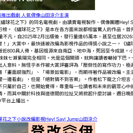
速推出戲劇 人氣偶像山田涼介主演
說《繡球花之下》的同名電視劇，由讀賣電視製作、偶像團體Hey! S
行榜。《繡球花之下》是本在各方面來說都相當驚人的作品。首
不凡，自2025年2月出版後，發行量達65萬本，甚至位居20
害！」大賞中，最快速被改編為影視作品的得獎小說之一。《繡
近800具人骨，基因祖源來自南亞、地中海，死因至今成謎。
的妹妹七瀨紫陽完全相同。光是這個開頭，就夠讓讀者嚇掉下巴。
出人意料。無怪乎本作被大賞評審評為「壓倒性的寫作功力、極
書「畫面感強烈」、「場景如電影」，而期待著作品被改編。主
理一邊看劇」，但是「絕對猜不到答案」。作者松下龍之介坦言
不只屬於自己，也開始覺得，尊重每一位讀者和未來的觀眾心中
情，而其中關於科技與道德間的拉扯又將掀起什麼討論，週日晚
V平台上播出。
球花之下
小說改編影視
Hey! Say! Jump
山田涼介