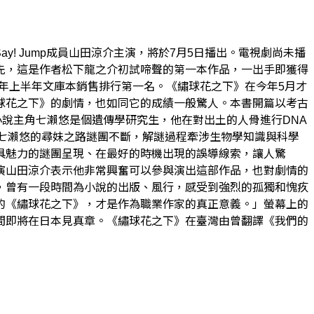
ay! Jump成員山田涼介主演，將於7月5日播出。電視劇尚未播
先，這是作者松下龍之介初試啼聲的第一本作品，一出手即獲得
26年上半年文庫本銷售排行第一名。《繡球花之下》在今年5月才
球花之下》的劇情，也如同它的成績一般驚人。本書開篇以考古
小說主角七瀨悠是個遺傳學研究生，他在對出土的人骨進行DNA
七瀨悠的尋妹之路謎團不斷，解謎過程牽涉生物學知識與科學
具魅力的謎團呈現、在最好的時機出現的誤導線索，讓人驚
演山田涼介表示他非常興奮可以參與演出這部作品，也對劇情的
，曾有一段時間為小說的出版、風行，感受到強烈的孤獨和愧疚
的《繡球花之下》，才是作為職業作家的真正意義。」螢幕上的
間即將在日本見真章。《繡球花之下》在臺灣由曾翻譯《我們的