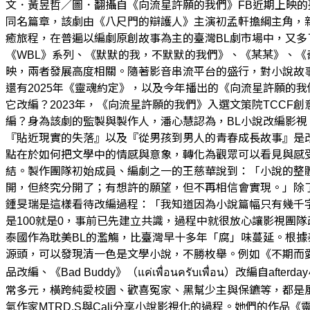
文．黃昱哲／圖．翻攝自《向流星許願的我們》FB近期上映
同名篇章，該劇由《八尺門的辯護人》主演初孟軒擔綱主角，
癒旅程，在普遍以編劇原創故事為主的臺灣BL劇市場中，又多了一
《WBL》系列、《默默的我，不默默的我們》、《某某》、《
映，兩者發展高度相關。隨著影音串流平台的盛行，對小說故事
還有2025年《靈魂約定》，以及今年播出的《向流星許願的
它改編？2023年，《向流星許願的我們》入選文策院TCCF創意內
編？身為該劇的監製與製作人，潘心慧認為，BL小說改編影
『貼近現實的失落』以及『從男孩到男人的青春成長故事』是
點在於如何把文學中的情感與意象，轉化為觀眾可以看見與感
結。製作團隊初始成員、編劇之一的王慈華說到：「小說的整
開，但終究分開了；有想許的願望，但不再相信會實現。」除
鍾旻瑞是這樣看待改編過程：「我知道因為小說篇幅只有幾千
是100就是0，事前已先建立共識，過程中就很放心讓影視團
泰國作為耽美BL的濫觴，比臺灣早十多年「腐」味蔓延。根據
源頭，可以發現清一色是文學小說，不勝枚舉。例如《不期而愛》（บังเอิ
品改編、《Bad Buddy》（แค่เพื่อนครับเพื่อน）改編自af
常多元，橫跨純愛校園、歡喜冤家、黑幫少主與保鑣等，都是
氣作家MTRD.S與Cali分享小說影視化的過程。她們的作品《靈