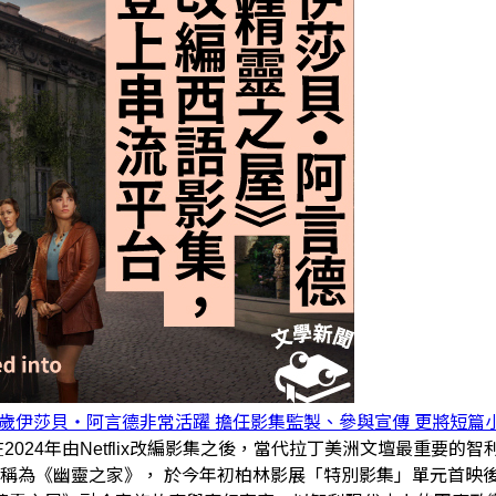
3歲伊莎貝・阿言德非常活躍 擔任影集監製、參與宣傳 更將短篇
》在2024年由Netflix改編影集之後，當代拉丁美洲文壇最重要的
譯名稱為《幽靈之家》， 於今年初柏林影展「特別影集」單元首映後，近日