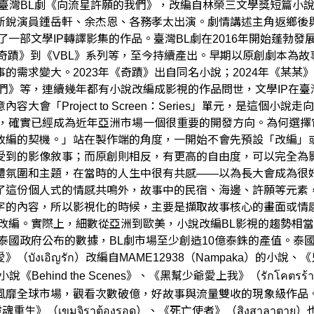
的臺灣BL劇《向流星許願的我們》，改編自林榮三文學獎短篇小
新銳演員鍾岳軒、余杰恩、各務孝太出演。劇情講述主角返鄉後
部文學IP轉譯影集的作品。臺灣BL劇在2016年開始蓬勃發展，
奇蹟》到《VBL》系列等，至今持續產出。早期以原創劇本為故
的需求變大。2023年《奇蹟》出自同名小說；2024年《某
我們》等，連續幾年都有小說改編成影視的作品問世，文學IP在
容大會「Project to Screen：Series」單元，是這
視，確實已經成為近年亞洲市場一個很重要的開發方向。為何選擇
改編的契機。」站在製作端的角度，一開始不會先預設「改編」
受到的影像敘事；而原創則相反，有更高的自由度，可以完全為
體氛圍和主題，在當時的人生中很有共感——以為長大會成為很
了這份個人式的情感共鳴外，故事中的民宿、海邊、許願等元素，
字的內容，所以影視化的時候，主要是擷取故事核心的畫面或情
隊改編。實際上，細數從亞洲到歐美，小說改編BL影視的趨勢相當
泰國政府公布的數據，BL劇市場至少創造10億泰銖的產值。泰
ญรัก）改編自MAME12938（Nampaka）的小說、《只因我們天生
terday小說《Behind the Scenes》、《黑幫少爺愛上我》（รักโค
風靡全球市場，觀看次數破億，好故事與流量雙收的現象級作品。
魂重生》（เขมจิราต้องรอด）、《死亡使者》（สิงสาล