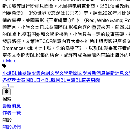
新加坡等舉行粉絲見面會。地圖拖曳到東北亞，以BL漫畫改編
開始戀愛》（ifの世界で恋がはじまる）等。遲至2020年才開
情故事裡，美國電影《王室緋聞守則》（Red, White &amp;
體而言，小說文本已成為國際BL影視內容的重要來源，蔚然成
的BL劇也逐漸開始和文學IP接軌。小說具有一定的故事基礎
發展路徑。文策院TCCF創意內容大會在推動出版與影視產業
Bromance小說《七十號，你的鳥歪了》，以及BL漫畫家花宥的
更多文學IP與BL影集的結合，或許可成為臺灣內容輸出海外的
+ More
小說
BL
鍾旻瑞
影集
台劇
文學
文學新聞
文學最新消息
最新消息
文
各務孝太
泰國BL
日本BL
韓國BL
台灣BL
腐
男男戀
1
探索
最新消息
作者一覽
關於
關於我們