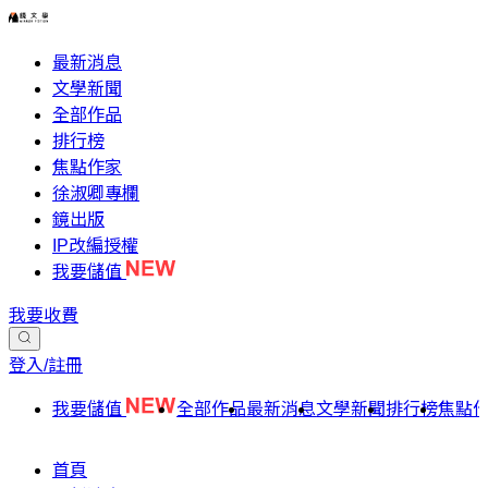
最新消息
文學新聞
全部作品
排行榜
焦點作家
徐淑卿專欄
鏡出版
IP改編授權
我要儲值
我要收費
登入/註冊
我要儲值
全部作品
最新消息
文學新聞
排行榜
焦點
首頁