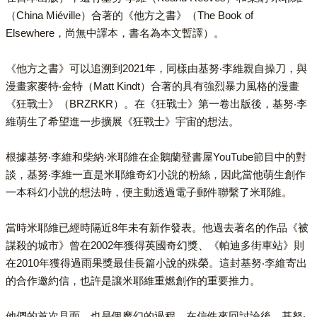
（China Miéville）合著的《他方之書》（The Book of
Elsewhere，尚無中譯本，書名為本文暫譯）。
《他方之書》可以追溯到2021年，同樣由基努‧李維親自操刀，與
漫畫家麥特‧金特（Matt Kindt）合著的具有強烈暴力風格的漫畫
《狂戰士》（BRZRKR）。在《狂戰士》第一卷出版後，基努‧李
維萌生了希望進一步擴展《狂戰士》宇宙的想法。
根據基努‧李維和柴納‧米耶維在企鵝蘭登書屋YouTube節目中的對
談，基努‧李維一直是米耶維奇幻小說的粉絲，因此當他萌生創作
一本科幻小說的想法時，便主動透過電子郵件聯繫了米耶維。
當時米耶維已經時隔近8年未有新作發表。他過去著名的作品《被
謀殺的城市》曾在2002年獲得英國奇幻獎、《帕迪多街車站》則
在2010年獲得過雨果獎最佳長篇小說的殊榮。這封基努‧李維寄出
的合作邀約信，也許是讓米耶維重燃創作的重要推力。
他們的首次見面，也是個魔幻的過程。在信件來回討論後，基努‧