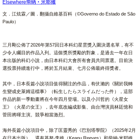
Elsewhere
柴納‧米耶維
文．江炫霖／圖．翻攝自維基百科（©Governo do Estado de São
Paulo）
三月剛公佈了2026年第57回日本科幻星雲獎入圍決選名單，有不
少令人矚目的作品入列。這個獎所獎勵的對象，是過去一年在日
本出版的科幻小說，由日本科幻大會所有會員共同票選。目前決
選投票持續進行中，將於五月結束、七月公佈最終得獎者。
其中，日本長篇小說項目值得關注的作品，有伏瀨的《關於我轉
生變成史萊姆這檔事》（転生したらスライムだった件），這部
作品的新一季動畫將在今年四月登場。以及小川哲的《火星女
王》（火星の女王），去年底改編成影集、由台灣演員林廷憶和
菅田將暉主演。競爭相當激烈。
海外長篇小說項目中，除了匡靈秀的《巴別塔學院》（2025年2月
在日本出版），還有基努‧李維（Keanu Reeves）和柴納‧米耶維