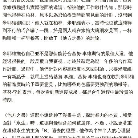
李維積極提出實體碰面的邀請，卻被他的工作夥伴告知，那段時
間他得待在柏林。原本以為恐怕得暫時延宕見面的計劃，沒想到
米耶維卻回說：他人就在柏林。米耶維表示，當時他也被這純粹
到不行的巧合嚇了一跳，於是兩人就在旅館大廳網友見面，一杯
咖啡和一杯早餐茶，開啟了《他方之書》的討論。
米耶維擔心自己並不是那個能符合基努‧李維期待的最佳人選。他
經過很長的一段反覆自我審視，才終於敲定為期一年多的合作寫
作計畫。過程中，他們針對內容高密度地來回討論，只要米耶維
一有新點子，就馬上提給基努‧李維。基努‧李維也會在收到米耶維
的新進度時給予重要意見，比如哪些角色需要更強烈的動機等。
基努‧李維表示，每次看到新進度成果，都是合作過程中最珍貴的
時刻。
《他方之書》這部小說延伸了漫畫主題，探討暴力的本質，和當
面對「永生」時，道德與倫理會如何被選擇。不過，小說更著重
在獲得永生的主角「B」過去的經歷，他作為半神半人的心理變