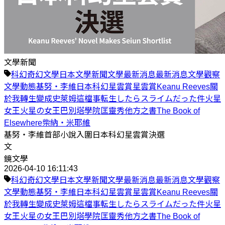
文學新聞
科幻
奇幻
文學
日本
文學新聞
文學最新消息
最新消息
文學觀察
文學動態
基努‧李維
日本科幻星雲賞
星雲賞
Keanu Reeves
關
於我轉生變成史萊姆這檔事
転生したらスライムだった件
火星
女王
火星の女王
巴別塔學院
匡靈秀
他方之書
The Book of
Elsewhere
柴納‧米耶維
基努‧李維首部小說入圍日本科幻星雲賞決選
文
鏡文學
2026-04-10 16:11:43
科幻
奇幻
文學
日本
文學新聞
文學最新消息
最新消息
文學觀察
文學動態
基努‧李維
日本科幻星雲賞
星雲賞
Keanu Reeves
關
於我轉生變成史萊姆這檔事
転生したらスライムだった件
火星
女王
火星の女王
巴別塔學院
匡靈秀
他方之書
The Book of