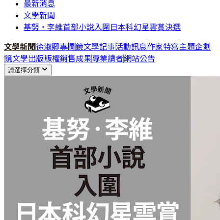
最新消息
文學新聞
基努‧李維首部小說入圍日本科幻星雲賞決選
文學新聞
徐淑卿專欄
鏡文學記事
活動訊息
作家特寫
主題企劃
鏡文學出版
版權銷售成果
專業讀者
網站公告
請選擇分類