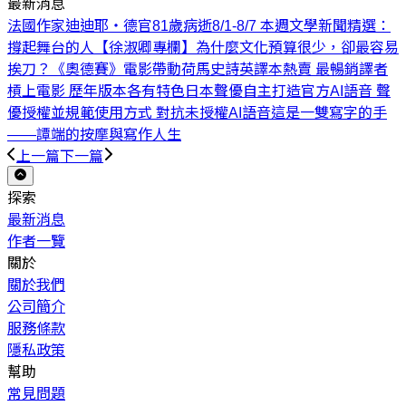
最新消息
法國作家迪迪耶・德官81歲病逝
8/1-8/7 本週文學新聞精選：
撐起舞台的人
【徐淑卿專欄】為什麼文化預算很少，卻最容易
挨刀？
《奧德賽》電影帶動荷馬史詩英譯本熱賣 最暢銷譯者
槓上電影 歷年版本各有特色
日本聲優自主打造官方AI語音 聲
優授權並規範使用方式 對抗未授權AI語音
這是一雙寫字的手
——譚端的按摩與寫作人生
上一篇
下一篇
探索
最新消息
作者一覽
關於
關於我們
公司簡介
服務條款
隱私政策
幫助
常見問題