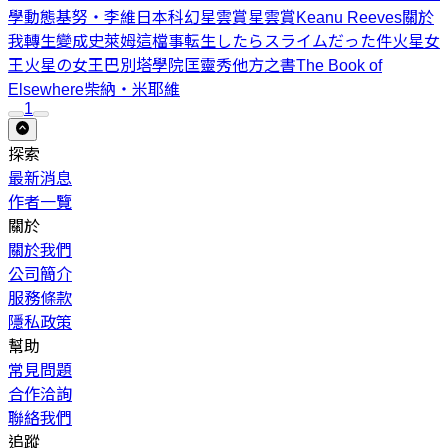
學動態
基努‧李維
日本科幻星雲賞
星雲賞
Keanu Reeves
關於
我轉生變成史萊姆這檔事
転生したらスライムだった件
火星女
王
火星の女王
巴別塔學院
匡靈秀
他方之書
The Book of
Elsewhere
柴納‧米耶維
1
探索
最新消息
作者一覽
關於
關於我們
公司簡介
服務條款
隱私政策
幫助
常見問題
合作洽詢
聯絡我們
追蹤