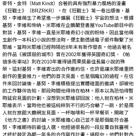
麥特‧金特（Matt Kindt）合著的具有強烈暴力風格的漫畫
《狂戰士》（BRZRKR）。在《狂戰士》第一卷出版後，基
努‧李維萌生了希望進一步擴展《狂戰士》宇宙的想法。根據
基努‧李維和柴納‧米耶維在企鵝蘭登書屋YouTube節目中的
對談，基努‧李維一直是米耶維奇幻小說的粉絲，因此當他萌
生創作一本科幻小說的想法時，便主動透過電子郵件聯繫了米
耶維。當時米耶維已經時隔近8年未有新作發表。他過去著名
的作品《被謀殺的城市》曾在2002年獲得英國奇幻獎、《帕
迪多街車站》則在2010年獲得過雨果獎最佳長篇小說的殊
榮。這封基努‧李維寄出的合作邀約信，也許是讓米耶維重燃
創作的重要推力。他們的首次見面，也是個魔幻的過程。在信
件來回討論後，基努‧李維積極提出實體碰面的邀請，卻被他
的工作夥伴告知，那段時間他得待在柏林。原本以為恐怕得暫
時延宕見面的計劃，沒想到米耶維卻回說：他人就在柏林。米
耶維表示，當時他也被這純粹到不行的巧合嚇了一跳，於是兩
人就在旅館大廳網友見面，一杯咖啡和一杯早餐茶，開啟了
《他方之書》的討論。米耶維擔心自己並不是那個能符合基
努‧李維期待的最佳人選。他經過很長的一段反覆自我審視，
才終於敲定為期一年多的合作寫作計畫。過程中，他們針對內