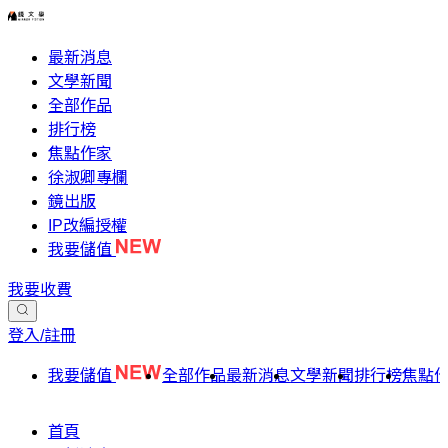
最新消息
文學新聞
全部作品
排行榜
焦點作家
徐淑卿專欄
鏡出版
IP改編授權
我要儲值
我要收費
登入/註冊
我要儲值
全部作品
最新消息
文學新聞
排行榜
焦點
首頁