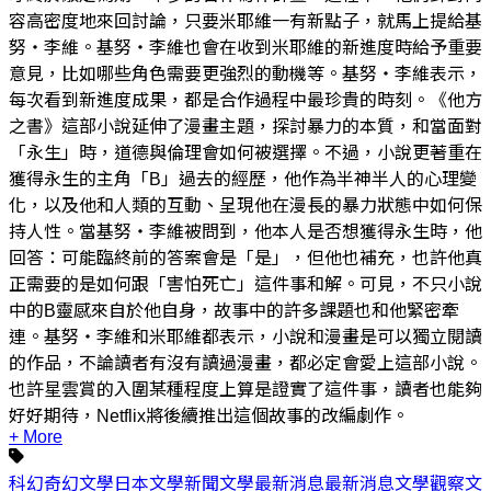
容高密度地來回討論，只要米耶維一有新點子，就馬上提給基
努‧李維。基努‧李維也會在收到米耶維的新進度時給予重要
意見，比如哪些角色需要更強烈的動機等。基努‧李維表示，
每次看到新進度成果，都是合作過程中最珍貴的時刻。《他方
之書》這部小說延伸了漫畫主題，探討暴力的本質，和當面對
「永生」時，道德與倫理會如何被選擇。不過，小說更著重在
獲得永生的主角「B」過去的經歷，他作為半神半人的心理變
化，以及他和人類的互動、呈現他在漫長的暴力狀態中如何保
持人性。當基努‧李維被問到，他本人是否想獲得永生時，他
回答：可能臨終前的答案會是「是」，但他也補充，也許他真
正需要的是如何跟「害怕死亡」這件事和解。可見，不只小說
中的B靈感來自於他自身，故事中的許多課題也和他緊密牽
連。基努‧李維和米耶維都表示，小說和漫畫是可以獨立閱讀
的作品，不論讀者有沒有讀過漫畫，都必定會愛上這部小說。
也許星雲賞的入圍某種程度上算是證實了這件事，讀者也能夠
好好期待，Netflix將後續推出這個故事的改編劇作。
+ More
科幻
奇幻
文學
日本
文學新聞
文學最新消息
最新消息
文學觀察
文