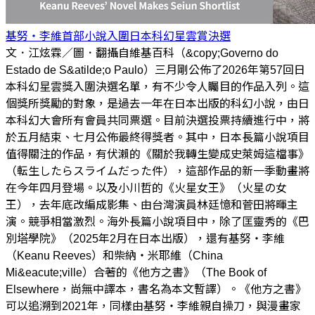
基努‧李維首部小說入圍日本科幻星雲賞決選
文．江炫霖／圖．翻攝自維基百科（&copy;Governo do
Estado de S&atilde;o Paulo）三月剛公佈了2026年第57回日
本科幻星雲獎入圍決選名單，有不少令人矚目的作品入列。這
個獎所獎勵的對象，是過去一年在日本出版的科幻小說，由日
本科幻大會所有會員共同票選。目前決選投票持續進行中，將
於五月結束、七月公佈最終得獎者。其中，日本長篇小說項目
值得關注的作品，有伏瀨的《關於我轉生變成史萊姆這檔事》
（転生したらスライムだった件），這部作品的新一季動畫將
在今年四月登場。以及小川哲的《火星女王》（火星の女
王），去年底改編成影集、由台灣演員林廷憶和菅田將暉主
演。競爭相當激烈。海外長篇小說項目中，除了匡靈秀的《巴
別塔學院》（2025年2月在日本出版），還有基努‧李維
（Keanu Reeves）和柴納‧米耶維（China
Mi&eacute;ville）合著的《他方之書》（The Book of
Elsewhere，尚無中譯本，書名為本文暫譯）。《他方之書》
可以追溯到2021年，同樣由基努‧李維親自操刀，與漫畫家