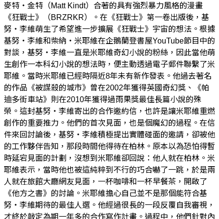
麥特‧金特（Matt Kindt）合著的具有強烈暴力風格的漫畫
《狂戰士》（BRZRKR）。在《狂戰士》第一卷出版後，基
努‧李維萌生了希望進一步擴展《狂戰士》宇宙的想法。根據
基努‧李維和柴納‧米耶維在企鵝蘭登書屋YouTube節目中的
對談，基努‧李維一直是米耶維奇幻小說的粉絲，因此當他萌
生創作一本科幻小說的想法時，便主動透過電子郵件聯繫了米
耶維。當時米耶維已經時隔近8年未有新作發表。他過去著名
的作品《被謀殺的城市》曾在2002年獲得英國奇幻獎、《帕
迪多街車站》則在2010年獲得過雨果獎最佳長篇小說的殊
榮。這封基努‧李維寄出的合作邀約信，也許是讓米耶維重燃
創作的重要推力。他們的首次見面，也是個魔幻的過程。在信
件來回討論後，基努‧李維積極提出實體碰面的邀請，卻被他
的工作夥伴告知，那段時間他得待在柏林。原本以為恐怕得暫
時延宕見面的計劃，沒想到米耶維卻回說：他人就在柏林。米
耶維表示，當時他也被這純粹到不行的巧合嚇了一跳，於是兩
人就在旅館大廳網友見面，一杯咖啡和一杯早餐茶，開啟了
《他方之書》的討論。米耶維擔心自己並不是那個能符合基
努‧李維期待的最佳人選。他經過很長的一段反覆自我審視，
才終於敲定為期一年多的合作寫作計畫。過程中，他們針對內