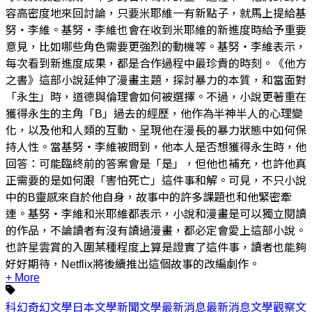
容高密度地來回討論，只要米耶維一有新點子，就馬上提給基
努‧李維。基努‧李維也會在收到米耶維的新進度時給予重要
意見，比如哪些角色需要更強烈的動機等。基努‧李維表示，
每次看到新進度成果，都是合作過程中最珍貴的時刻。《他方
之書》這部小說延伸了漫畫主題，探討暴力的本質，和當面對
「永生」時，道德與倫理會如何被選擇。不過，小說更著重在
獲得永生的主角「B」過去的經歷，他作為半神半人的心理變
化，以及他和人類的互動、呈現他在漫長的暴力狀態中如何保
持人性。當基努‧李維被問到，他本人是否想獲得永生時，他
回答：可能臨終前的答案會是「是」，但他也補充，也許他真
正需要的是如何跟「害怕死亡」這件事和解。可見，不只小說
中的B靈感來自於他自身，故事中的許多課題也和他緊密牽
連。基努‧李維和米耶維都表示，小說和漫畫是可以獨立閱讀
的作品，不論讀者有沒有讀過漫畫，都必定會愛上這部小說。
也許星雲賞的入圍某種程度上算是證實了這件事，讀者也能夠
好好期待，Netflix將後續推出這個故事的改編劇作。
+ More
科幻
奇幻
文學
日本
文學新聞
文學最新消息
最新消息
文學觀察
文