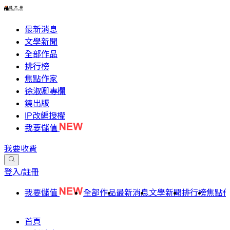
最新消息
文學新聞
全部作品
排行榜
焦點作家
徐淑卿專欄
鏡出版
IP改編授權
我要儲值
我要收費
登入/註冊
我要儲值
全部作品
最新消息
文學新聞
排行榜
焦點
首頁