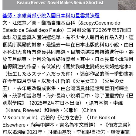
基努‧李維首部小說入圍日本科幻星雲賞決選
文．江炫霖／圖．翻攝自維基百科（&copy;Governo do
Estado de S&atilde;o Paulo）三月剛公佈了2026年第57回日
本科幻星雲獎入圍決選名單，有不少令人矚目的作品入列。這
個獎所獎勵的對象，是過去一年在日本出版的科幻小說，由日
本科幻大會所有會員共同票選。目前決選投票持續進行中，將
於五月結束、七月公佈最終得獎者。其中，日本長篇小說項目
值得關注的作品，有伏瀨的《關於我轉生變成史萊姆這檔事》
（転生したらスライムだった件），這部作品的新一季動畫將
在今年四月登場。以及小川哲的《火星女王》（火星の女
王），去年底改編成影集、由台灣演員林廷憶和菅田將暉主
演。競爭相當激烈。海外長篇小說項目中，除了匡靈秀的《巴
別塔學院》（2025年2月在日本出版），還有基努‧李維
（Keanu Reeves）和柴納‧米耶維（China
Mi&eacute;ville）合著的《他方之書》（The Book of
Elsewhere，尚無中譯本，書名為本文暫譯）。《他方之書》
可以追溯到2021年，同樣由基努‧李維親自操刀，與漫畫家