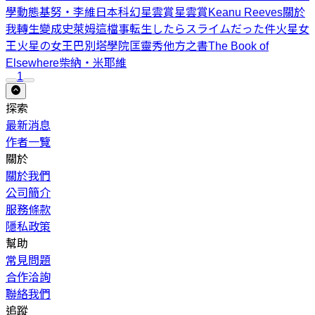
學動態
基努‧李維
日本科幻星雲賞
星雲賞
Keanu Reeves
關於
我轉生變成史萊姆這檔事
転生したらスライムだった件
火星女
王
火星の女王
巴別塔學院
匡靈秀
他方之書
The Book of
Elsewhere
柴納‧米耶維
1
探索
最新消息
作者一覽
關於
關於我們
公司簡介
服務條款
隱私政策
幫助
常見問題
合作洽詢
聯絡我們
追蹤