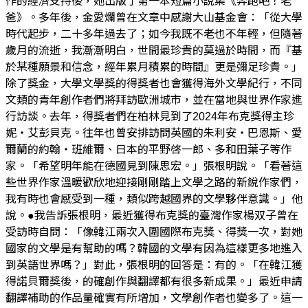
作的經濟支持後，她出版了第一本短篇小說集《奔跑吧！老
爸》。多年後，金愛爛曾在文章中感謝大山基金會：「從大學
時代起步，二十多年過去了；如今我既不老也不年輕，但隨著
歲月的流逝，我漸漸明白，世間最珍貴的莫過於時間，而『基
於某種願景和信念，經年累月積累的時間』更是彌足珍貴。」
除了獎金，大學文學獎的得獎者也會獲得海外文學紀行，不同
文類的青年創作者們將拜訪歐洲城市，並在當地與世界作家進
行訪談。去年，得獎者們在柏林見到了2024年布克獎得主珍
妮・艾彭貝克。往年也曾安排訪問英國的朱利安・巴恩斯、愛
爾蘭的約翰・班維爾、日本的平野啓一郎、多和田葉子等作
家。「希望明年能在德國見到陳思宏。」張根明說。「看著這
些世界作家溫暖歡欣地迎接剛剛踏上文學之路的新銳作家們，
我有時也會感受到一種，類似跨越國界的文學夥伴意識。」他
說。●我告訴張根明，最近獲得布克獎的臺灣作家楊双子曾在
受訪時自問：「像韓江兩次入圍國際布克獎、得獎一次，對她
國家的文學是有幫助的嗎？韓國的文學有因為這樣更多地進入
到英語世界嗎？」對此，張根明的回答是：有的。「在韓江獲
得諾貝爾獎後，的確創作與翻譯都有很多新成果。」最近申請
翻譯補助的作品量確實有所增加，文學創作者也變多了。這一