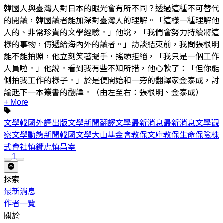
韓國人與臺灣人對日本的眼光會有所不同？透過這種不可替代
的閱讀，韓國讀者能加深對臺灣人的理解。「這樣一種理解他
人的、非常珍貴的文學經驗。」他說，「我們會努力持續將這
樣的事物，傳遞給海內外的讀者。」訪談結束前，我問張根明
能不能拍照，他立刻笑著擺手，搖頭拒絕，「我只是一個工作
人員啦。」他說。看到我有些不知所措，他心軟了：「但你能
側拍我工作的樣子。」於是便開始和一旁的翻譯家金泰成，討
論起下一本叢書的翻譯。（由左至右：張根明、金泰成）
+ More
文學
韓國
外譯
出版
文學新聞
翻譯
文學最新消息
最新消息
文學觀
察
文學動態
新聞
韓國文學
大山基金會
教保文庫
教保生命保險株
式會社
慎鏞虎
慎昌宰
1
探索
最新消息
作者一覽
關於