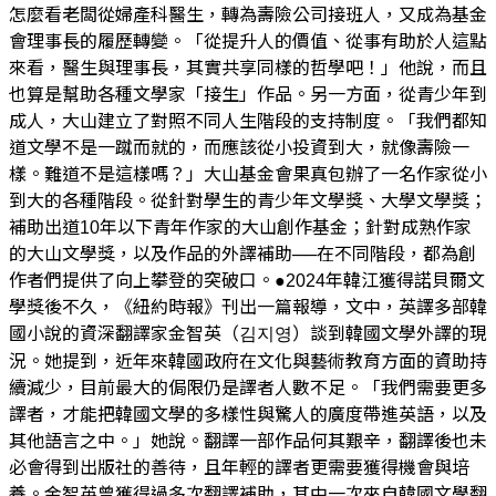
怎麼看老闆從婦產科醫生，轉為壽險公司接班人，又成為基金
會理事長的履歷轉變。「從提升人的價值、從事有助於人這點
來看，醫生與理事長，其實共享同樣的哲學吧！」他說，而且
也算是幫助各種文學家「接生」作品。另一方面，從青少年到
成人，大山建立了對照不同人生階段的支持制度。「我們都知
道文學不是一蹴而就的，而應該從小投資到大，就像壽險一
樣。難道不是這樣嗎？」大山基金會果真包辦了一名作家從小
到大的各種階段。從針對學生的青少年文學獎、大學文學獎；
補助出道10年以下青年作家的大山創作基金；針對成熟作家
的大山文學獎，以及作品的外譯補助──在不同階段，都為創
作者們提供了向上攀登的突破口。●2024年韓江獲得諾貝爾文
學獎後不久，《紐約時報》刊出一篇報導，文中，英譯多部韓
國小說的資深翻譯家金智英（김지영）談到韓國文學外譯的現
況。她提到，近年來韓國政府在文化與藝術教育方面的資助持
續減少，目前最大的侷限仍是譯者人數不足。「我們需要更多
譯者，才能把韓國文學的多樣性與驚人的廣度帶進英語，以及
其他語言之中。」她說。翻譯一部作品何其艱辛，翻譯後也未
必會得到出版社的善待，且年輕的譯者更需要獲得機會與培
養。金智英曾獲得過多次翻譯補助，其中一次來自韓國文學翻