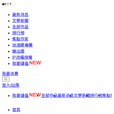
最新消息
文學新聞
全部作品
排行榜
焦點作家
徐淑卿專欄
鏡出版
IP改編授權
我要儲值
我要收費
登入/註冊
我要儲值
全部作品
最新消息
文學新聞
排行榜
焦點
首頁