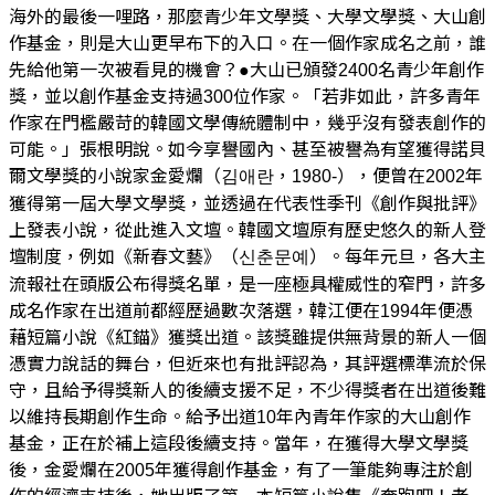
海外的最後一哩路，那麼青少年文學獎、大學文學獎、大山創
作基金，則是大山更早布下的入口。在一個作家成名之前，誰
先給他第一次被看見的機會？●大山已頒發2400名青少年創作
獎，並以創作基金支持過300位作家。「若非如此，許多青年
作家在門檻嚴苛的韓國文學傳統體制中，幾乎沒有發表創作的
可能。」張根明說。如今享譽國內、甚至被譽為有望獲得諾貝
爾文學獎的小說家金愛爛（김애란，1980-），便曾在2002年
獲得第一屆大學文學獎，並透過在代表性季刊《創作與批評》
上發表小說，從此進入文壇。韓國文壇原有歷史悠久的新人登
壇制度，例如《新春文藝》（신춘문예）。每年元旦，各大主
流報社在頭版公布得獎名單，是一座極具權威性的窄門，許多
成名作家在出道前都經歷過數次落選，韓江便在1994年便憑
藉短篇小說《紅錨》獲獎出道。該獎雖提供無背景的新人一個
憑實力說話的舞台，但近來也有批評認為，其評選標準流於保
守，且給予得獎新人的後續支援不足，不少得獎者在出道後難
以維持長期創作生命。給予出道10年內青年作家的大山創作
基金，正在於補上這段後續支持。當年，在獲得大學文學獎
後，金愛爛在2005年獲得創作基金，有了一筆能夠專注於創