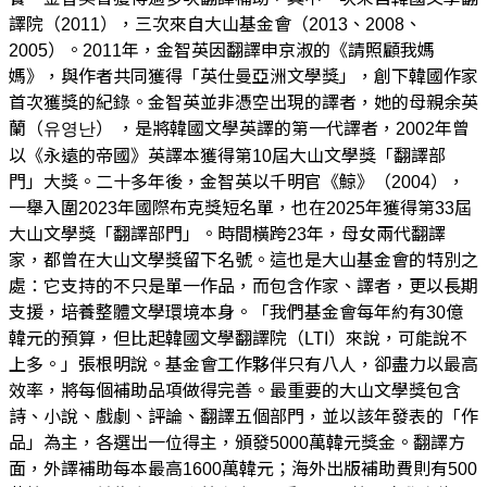
譯院（2011），三次來自大山基金會（2013、2008、
2005）。2011年，金智英因翻譯申京淑的《請照顧我媽
媽》，與作者共同獲得「英仕曼亞洲文學獎」，創下韓國作家
首次獲獎的紀錄。金智英並非憑空出現的譯者，她的母親余英
蘭（유영난） ，是將韓國文學英譯的第一代譯者，2002年曾
以《永遠的帝國》英譯本獲得第10屆大山文學獎「翻譯部
門」大獎。二十多年後，金智英以千明官《鯨》（2004），
一舉入圍2023年國際布克獎短名單，也在2025年獲得第33屆
大山文學獎「翻譯部門」。時間橫跨23年，母女兩代翻譯
家，都曾在大山文學獎留下名號。這也是大山基金會的特別之
處：它支持的不只是單一作品，而包含作家、譯者，更以長期
支援，培養整體文學環境本身。「我們基金會每年約有30億
韓元的預算，但比起韓國文學翻譯院（LTI）來說，可能說不
上多。」張根明說。基金會工作夥伴只有八人，卻盡力以最高
效率，將每個補助品項做得完善。最重要的大山文學獎包含
詩、小說、戲劇、評論、翻譯五個部門，並以該年發表的「作
品」為主，各選出一位得主，頒發5000萬韓元獎金。翻譯方
面，外譯補助每本最高1600萬韓元；海外出版補助費則有500