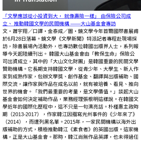
「文學應該從小投資到大， 就像壽險一樣」 由保險公司成
立、 推動韓國文學的民間機構 ——大山基金會專訪
文・蕭宇翔／口譯・金泰成／圖・鏡文學今年首爾國際書展甫
於6月28日落幕。鏡文學《文學新聞》特派記者專程赴現場採
訪，除書展場內活動外，也專訪數位韓國出版界人士，系列報
導今天起陸續刊出。 韓國大山基金會由「教保生命」保險公
司出資成立，其中的「大山文化財團」是韓國重要的民間文學
贊助機構。它長期支持韓國文學，從青少年、大學生、新人作
家到成熟作家，包辦文學獎、創作基金、翻譯與出版補助、國
際交流，讓作家與作品在成名以前，就有被培養、看見、推向
世界的機會。「我們最重要的考量，是文學價值。」談起大山
基金會如何決定補助作品，業務經理張根明這樣說。在韓國文
學近年的國際化歷程中，這不只是一句漂亮話。朴槿惠主政時
期（2013-2017），作家韓江因描寫光州事件的《少年來了》
（2014），而遭列黑名單。2015年，一家民間機構以海外出
版補助的方式，積極推動韓江《素食者》的英國出版。這家機
構，正是大山基金會。那時，韓江尚無作品英譯，也未得過任