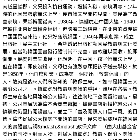
南道靈巖郡，父兄投入抗日運動，遭捕入獄，家境清寒。少年
時的他因患肺病無法上學，便自讀文學開拓見聞，其後為了改
善家境，果斷轉而從商。1936年，慎鏞虎赴中國大連，1940
年轉往北京從事糧食經銷，但隨著二戰結束，在北京的資產被
中國國民黨凍結，他只好落魄歸國。1946年再次創業，成立
出版社「民主文化社」，希望透過出版推動國民教育與文化發
展，但當時韓國圖書發行體制尚不完善，書款難以回收，旋即
倒閉。幾度創業失敗後，他想起：在中國，孩子們無法上學；
但在韓國，即使沒錢，父母也有強烈意願把孩子送去學校。於
是1958年，他再度創業，成為第一個提出「教育保險」的
人。這就是後來人們所熟知的「教保生命」。如今是韓國三大
壽險公司之一。慎鏞虎對教育與閱讀的重視，體現在各處。教
保生命在各地興建辦公大樓時，往往將地下空間留給書店。最
初，公司高層認為這不合商業邏輯，擔憂書店虧損拖累公司。
慎鏞虎仍堅持開設書店，並立下「普及閱讀人口至千萬」的目
標。這些從辦公大樓底下開始的書店，後來發展成現在韓國最
大的實體書店網&mdash;&mdash;教保文庫。（由大山基金會
發行的刊物。封面人物：創辦人慎鏞虎）教育、保險、閱讀，