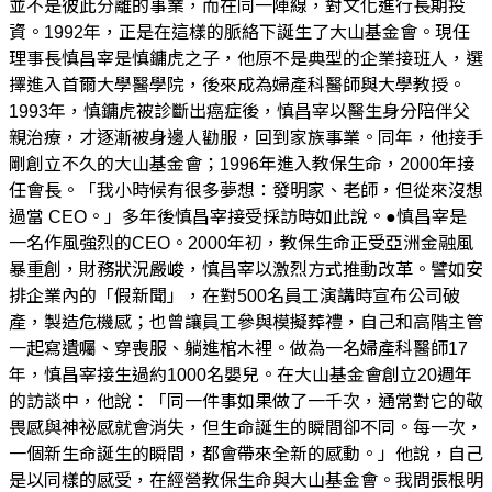
並不是彼此分離的事業，而在同一陣線，對文化進行長期投
資。1992年，正是在這樣的脈絡下誕生了大山基金會。現任
理事長慎昌宰是慎鏞虎之子，他原不是典型的企業接班人，選
擇進入首爾大學醫學院，後來成為婦產科醫師與大學教授。
1993年，慎鏞虎被診斷出癌症後，慎昌宰以醫生身分陪伴父
親治療，才逐漸被身邊人勸服，回到家族事業。同年，他接手
剛創立不久的大山基金會；1996年進入教保生命，2000年接
任會長。「我小時候有很多夢想：發明家、老師，但從來沒想
過當 CEO。」多年後慎昌宰接受採訪時如此說。●慎昌宰是
一名作風強烈的CEO。2000年初，教保生命正受亞洲金融風
暴重創，財務狀況嚴峻，慎昌宰以激烈方式推動改革。譬如安
排企業內的「假新聞」，在對500名員工演講時宣布公司破
產，製造危機感；也曾讓員工參與模擬葬禮，自己和高階主管
一起寫遺囑、穿喪服、躺進棺木裡。做為一名婦產科醫師17
年，慎昌宰接生過約1000名嬰兒。在大山基金會創立20週年
的訪談中，他說：「同一件事如果做了一千次，通常對它的敬
畏感與神祕感就會消失，但生命誕生的瞬間卻不同。每一次，
一個新生命誕生的瞬間，都會帶來全新的感動。」他說，自己
是以同樣的感受，在經營教保生命與大山基金會。我問張根明