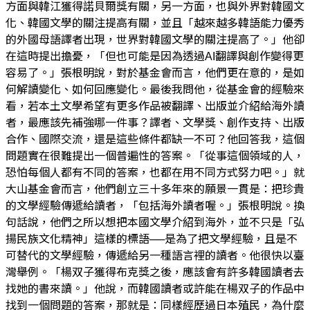
方面與韓江獲得諾貝爾獎有關，另一方面，也與外界對韓國文
化、韓國文學的關注提高有關，並且「越來越多韓語能力優秀
的外國母語譯者出現，世界對韓國文學的關注提高了。」他卻
在這時提出擔憂，「但也可能是因為透過AI翻譯與創作變得更
容易了。」張根明說，對於基金會而言，他們更在意的，是如
何解讀變化、如何回應變化。最後我問他，從基金會的經驗來
看，若本土文學希望有更多作品被翻譯、出版並介紹給海外讀
者，最應該先補強哪一件事？譯者、文學獎、創作支持、出版
合作、國際交流，還是這些條件都缺一不可？他回答我，這個
問題實在很難提出一個普遍性的答案。「從事這個領域的人，
恐怕每個人都有不同的答案，也都在用不同方式努力吧。」就
大山基金會而言，他們創立三十多年來的願景一貫是：把珍貴
的文學經驗傳遞給讀者，「包括海外讀者喔。」張根明說。換
句話說，他們之所以想把本國文學介紹到海外，並不只是「弘
揚民族文化精神」這樣的標語──是為了把文學經驗，且是不
可替代的文學經驗，傳遞給另一種語言裡的讀者。他很快以臺
灣舉例。「楊双子獲得布克獎之後，應該會有許多韓國讀者去
找她的書來讀。」他說，而韓國讀者或許能在楊双子的作品中
找到一個問題的答案，那就是：同樣經歷過日本殖民，為什麼