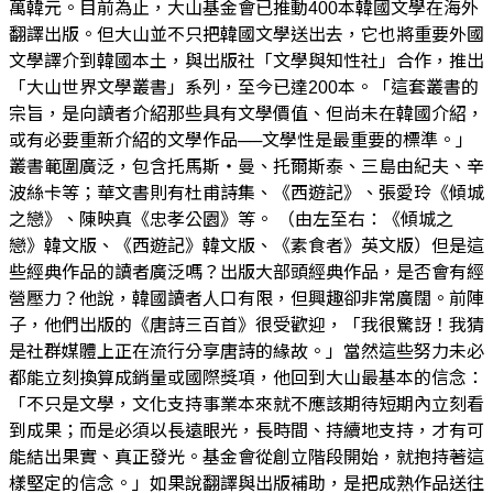
萬韓元。目前為止，大山基金會已推動400本韓國文學在海外
翻譯出版。但大山並不只把韓國文學送出去，它也將重要外國
文學譯介到韓國本土，與出版社「文學與知性社」合作，推出
「大山世界文學叢書」系列，至今已達200本。「這套叢書的
宗旨，是向讀者介紹那些具有文學價值、但尚未在韓國介紹，
或有必要重新介紹的文學作品──文學性是最重要的標準。」
叢書範圍廣泛，包含托馬斯・曼、托爾斯泰、三島由紀夫、辛
波絲卡等；華文書則有杜甫詩集、《西遊記》、張愛玲《傾城
之戀》、陳映真《忠孝公園》等。 （由左至右：《傾城之
戀》韓文版、《西遊記》韓文版、《素食者》英文版）但是這
些經典作品的讀者廣泛嗎？出版大部頭經典作品，是否會有經
營壓力？他說，韓國讀者人口有限，但興趣卻非常廣闊。前陣
子，他們出版的《唐詩三百首》很受歡迎，「我很驚訝！我猜
是社群媒體上正在流行分享唐詩的緣故。」當然這些努力未必
都能立刻換算成銷量或國際獎項，他回到大山最基本的信念：
「不只是文學，文化支持事業本來就不應該期待短期內立刻看
到成果；而是必須以長遠眼光，長時間、持續地支持，才有可
能結出果實、真正發光。基金會從創立階段開始，就抱持著這
樣堅定的信念。」如果說翻譯與出版補助，是把成熟作品送往