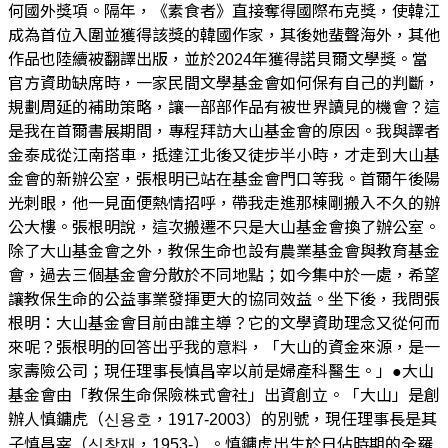
何國外獎項。隔年，《素食者》直接奪得國際布克獎，使韓江
成為首位入圍並獲得該獎的韓國作家，其後她蜚聲海外，其他
作品也陸續被翻譯出版，並於2024年獲得諾貝爾文學獎。當
官方資助缺席時，一家民間文學基金會如何保有自己的判斷，
規劃周延的補助策略，讓一部部作品有被世界讀見的機會？這
是我在首爾書展期間，專程拜訪大山基金會的原因。我與譯者
金泰成從江南搭車，抵達江北後又徒步半小時，才走到大山基
金會的新辦公室，張根明已站在基金會門口等我。首爾午後陽
光刺眼，他一見面便熱情招呼，帶我走進那棟剛搬入不久的辦
公大樓。張根明說，這次搬遷不只是大山基金會換了辦公室。
除了大山基金會之外，教保生命也設有農業基金會與教育基金
會，過去三個基金會分散於不同地點；如今集中於一處，希望
讓教保生命的公益事業發揮更大的協同效益。坐下後，我問張
根明：大山基金會目前由誰主導？它的文學資助理念又從何而
來呢？張根明的回答出乎我的意料，「大山的資金來源，是一
家壽險公司；現任理事長慎昌宰以前是婦產科醫生。」●大山
基金會由「教保生命保險株式會社」出資創立。「大山」是創
辦人慎鏞虎（신용호，1917-2003）的別號，現任理事長是其
子慎昌宰（신창재，1953-）。慎鏞虎出生於日佔時期的全羅