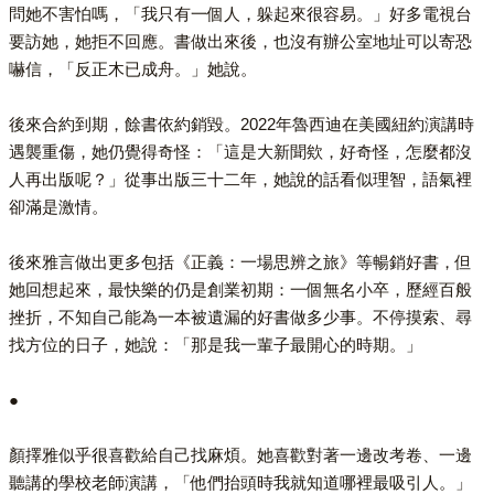
問她不害怕嗎，「我只有一個人，躲起來很容易。」好多電視台
要訪她，她拒不回應。書做出來後，也沒有辦公室地址可以寄恐
嚇信，「反正木已成舟。」她說。
後來合約到期，餘書依約銷毀。2022年魯西迪在美國紐約演講時
遇襲重傷，她仍覺得奇怪：「這是大新聞欸，好奇怪，怎麼都沒
人再出版呢？」從事出版三十二年，她說的話看似理智，語氣裡
卻滿是激情。
後來雅言做出更多包括《正義：一場思辨之旅》等暢銷好書，但
她回想起來，最快樂的仍是創業初期：一個無名小卒，歷經百般
挫折，不知自己能為一本被遺漏的好書做多少事。不停摸索、尋
找方位的日子，她說：「那是我一輩子最開心的時期。」
●
顏擇雅似乎很喜歡給自己找麻煩。她喜歡對著一邊改考卷、一邊
聽講的學校老師演講，「他們抬頭時我就知道哪裡最吸引人。」