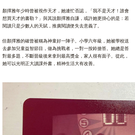
顏擇雅年少時曾被視作天才，她連忙否認，「我不是天才！誰會
想買天才的書勒？」與其說顏擇雅自謙，或許她更掛心的是：若
閱讀只是少數人的天賦，推廣閱讀便失去意義了。
但顏擇雅的確曾被稱為神童好一陣子。小學六年級，她被學校送
去參加兒童益智節目，做為挑戰者，一對一按鈴搶答。她總是答
對最多題，不斷晉級後來拿到最高獎金，家人很有面子。從此，
她可以光明正大讀課外書，精神生活大有改善。