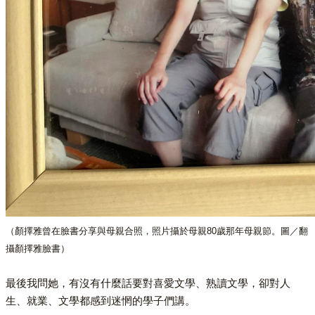
（顏擇雅曾在臉書分享與母親合照，照片攝於母親80歲那年母親節。圖／翻
攝顏擇雅臉書）
最後我問她，有沒有什麼話要對喜愛文學、熟讀文學，卻對人
生、就業、文學都感到迷惘的學子們講。