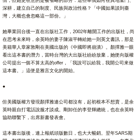
情，但她更在意的是被省略的部分：這些華僑如何在異地奮鬥、
深耕，建立自己的制度、民族與政治性格？「中國如果談到臺
灣，大概也會忽略這一部份。」
她畢業回台後一直在出版社工作，2002年離開工作的出版社，尚
在思考未來時，余英時的妻子陳淑平轉給她一則英文書訊，那是
美籍華人章家敦剛在美國出版的《中國即將崩潰》。顏擇雅一眼
看出這本書的潛力，當時台灣的大出版社紛紛放棄，她便向版權
公司提出一個不算太高的offer，「我說可以給我，我開公司來做
這本書。」這便是雅言文化的開始。
●
但美國版權方發現顏擇雅連公司都沒有，起初根本不想賣，是余
英時親自打電話說服才談成。剛卸任的李登輝總統，也在余英時
協助聯繫下，出席新書發表會。
這本書出版後，連上報紙頭版數日，也大大暢銷。翌年SARS期