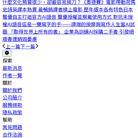
什麼文化預算很少，卻最容易挨刀？
《奧德賽》電影帶動荷馬
史詩英譯本熱賣 最暢銷譯者槓上電影 歷年版本各有特色
日本
聲優自主打造官方AI語音 聲優授權並規範使用方式 對抗未授
權AI語音
這是一雙寫字的手——譚端的按摩與寫作人生
當AI試
圖 「取得世界上所有的書」 企業為訓練AI採購二手書 引發絕
版書遭銷毀憂慮
上一篇
下一篇
探索
最新消息
作者一覽
關於
關於我們
公司簡介
服務條款
隱私政策
幫助
常見問題
合作洽詢