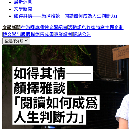
最新消息
文學新聞
如得其情——顏擇雅談「閱讀如何成為人生判斷力」
文學新聞
徐淑卿專欄
鏡文學記事
活動訊息
作家特寫
主題企劃
鏡文學出版
版權銷售成果
專業讀者
網站公告
請選擇分類