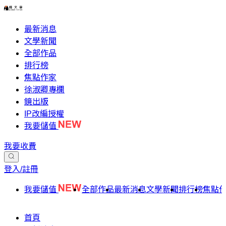
最新消息
文學新聞
全部作品
排行榜
焦點作家
徐淑卿專欄
鏡出版
IP改編授權
我要儲值
我要收費
登入/註冊
我要儲值
全部作品
最新消息
文學新聞
排行榜
焦點
首頁