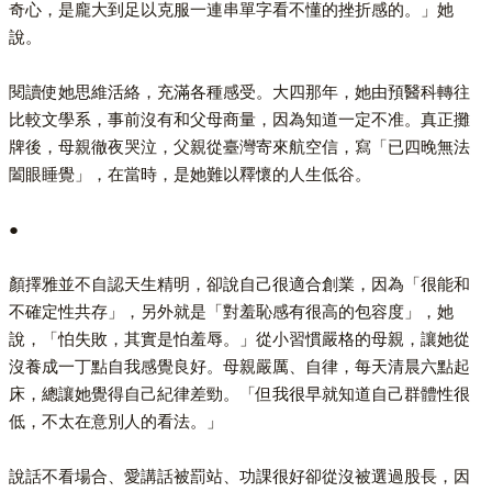
奇心，是龐大到足以克服一連串單字看不懂的挫折感的。」她
說。
閱讀使她思維活絡，充滿各種感受。大四那年，她由預醫科轉往
比較文學系，事前沒有和父母商量，因為知道一定不准。真正攤
牌後，母親徹夜哭泣，父親從臺灣寄來航空信，寫「已四晚無法
闔眼睡覺」，在當時，是她難以釋懷的人生低谷。
●
顏擇雅並不自認天生精明，卻說自己很適合創業，因為「很能和
不確定性共存」，另外就是「對羞恥感有很高的包容度」，她
說，「怕失敗，其實是怕羞辱。」從小習慣嚴格的母親，讓她從
沒養成一丁點自我感覺良好。母親嚴厲、自律，每天清晨六點起
床，總讓她覺得自己紀律差勁。「但我很早就知道自己群體性很
低，不太在意別人的看法。」
說話不看場合、愛講話被罰站、功課很好卻從沒被選過股長，因