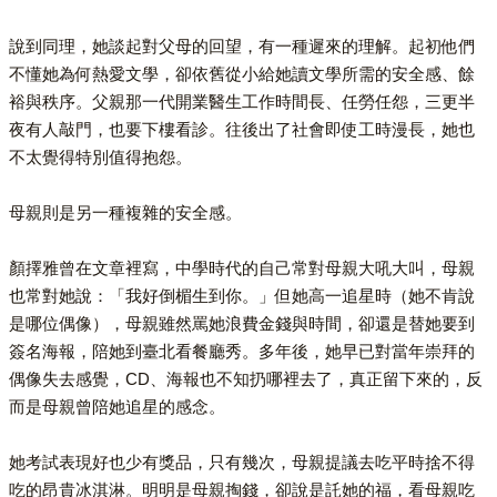
說到同理，她談起對父母的回望，有一種遲來的理解。起初他們
不懂她為何熱愛文學，卻依舊從小給她讀文學所需的安全感、餘
裕與秩序。父親那一代開業醫生工作時間長、任勞任怨，三更半
夜有人敲門，也要下樓看診。往後出了社會即使工時漫長，她也
不太覺得特別值得抱怨。
母親則是另一種複雜的安全感。
顏擇雅曾在文章裡寫，中學時代的自己常對母親大吼大叫，母親
也常對她說：「我好倒楣生到你。」但她高一追星時（她不肯說
是哪位偶像），母親雖然罵她浪費金錢與時間，卻還是替她要到
簽名海報，陪她到臺北看餐廳秀。多年後，她早已對當年崇拜的
偶像失去感覺，CD、海報也不知扔哪裡去了，真正留下來的，反
而是母親曾陪她追星的感念。
她考試表現好也少有獎品，只有幾次，母親提議去吃平時捨不得
吃的昂貴冰淇淋。明明是母親掏錢，卻說是託她的福，看母親吃