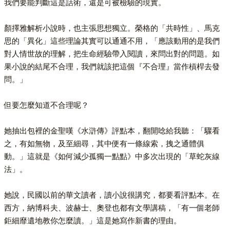
我們要能判斷這是話術，還是可被檢驗的現實。
顏擇雅解析小說時，也主張思想獨立。榮格的「共時性」、馬克
思的「異化」這些理論其實可以通通不用，「應該動用的是我們
對人情世故的理解，把生命經驗帶入閱讀，來問出對的問題。如
果小說的結尾不合理，我們就該把這個『不合理』當作槓桿去發
問。」
但要怎麼知道不合理呢？
她抽出包裡的金聖嘆《水滸傳》評點本，翻開唸給我聽：「驟看
之，有如無物，及至細尋，其中便有一條線索，拽之通體俱
動。」這就是《如何減少孤獨一點點》中多次出現的「草蛇灰線
法」。
她說，民國以前的華文讀者，讀小說很講究，都要看評點本。在
西方，納博科夫、波赫士、奧登也都有文學講稿，「有一個老師
鉅細靡遺地教你怎麼讀。」這是她寫作新書的理由。