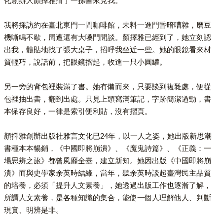
化創辦人顏擇雅揹了一摞書來見我。
我將採訪約在臺北東門一間咖啡館，未料一進門昏暗嘈雜，磨豆
機嘶鳴不歇，周遭還有大嗓門閒談。顏擇雅已經到了，她立刻認
出我，體貼地找了張大桌子，招呼我坐近一些。她的眼鏡看來材
質輕巧，說話前，把眼鏡摺起，收進一只小圓罐。
另一旁的背包裡裝滿了書。她有備而來，只要談到複雜處，便從
包裡抽出書，翻到出處。只見上頭寫滿筆記，字跡簡潔遒勁，書
本保存良好，一律是索引便利貼，沒有摺頁。
顏擇雅創辦出版社雅言文化已24年，以一人之姿，她出版新思潮
書種本本暢銷，《中國即將崩潰》、《魔鬼詩篇》、《正義：一
場思辨之旅》都曾風靡全臺，建立新知。她因出版《中國即將崩
潰》而與史學家余英時結緣，當年，聽余英時談起臺灣民主品質
的培養，必須「提升人文素養」，她透過出版工作也逐漸了解，
所謂人文素養，是各種知識的集合，能使一個人理解他人、判斷
現實、明辨是非。