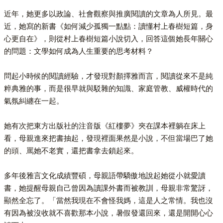
近年，她更多以政論、社會觀察與推廣閱讀的文章為人所見。最
近，她寫的新書《如何減少孤獨一點點：讀懂村上春樹短篇，身
心更自在》，則從村上春樹短篇小說切入，回答這個她長年關心
的問題：文學如何成為人生重要的思考材料？
問起小時候的閱讀經驗，才發現對顏擇雅而言，閱讀從來不是純
粹典雅的事，而是很早就與駁雜的知識、家庭管教、威權時代的
氣氛糾纏在一起。
她有次把東方出版社的注音版《紅樓夢》夾在課本裡躺在床上
看，母親進來把書抽起，發現裡面果然是小說，不但當場巴了她
的頭、罵她不老實，還把書拿去鎖起來。
多年後雅言文化成績豐碩，母親語帶驕傲地說起她從小就愛讀
書，她提醒母親自己曾因為讀課外書而被教訓，母親非常驚訝，
顯然全忘了。「當然我現在不會怪我媽，這是人之常情。我也沒
有因為被沒收就不喜歡那本小說，暑假發還回來，還是開開心心