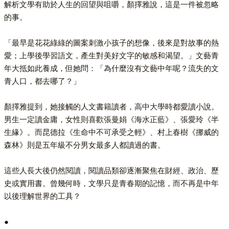
解析文學有助於人生的回望與咀嚼，顏擇雅說，這是一件被忽略
的事。
「最早是花花綠綠的圖案刺激小孩子的想像，後來是對故事的熱
愛；上學後學習語文，產生對美好文字的敏感和渴望。」文藝青
年大抵如此養成，但她問：「為什麼沒有文藝中年呢？流失的文
青人口，都去哪了？」
顏擇雅提到，她接觸的人文書籍讀者，高中大學時都愛讀小說。
男生一定讀金庸，女性則喜歡張曼娟《海水正藍》、張愛玲《半
生緣》。而昆德拉《生命中不可承受之輕》、村上春樹《挪威的
森林》則是五年級不分男女最多人都讀過的書。
這些人長大後仍然閱讀，閱讀品類卻逐漸聚焦在財經、政治、歷
史或實用書。曾幾何時，文學只是青春期的記憶，而不再是中年
以後理解世界的工具？
●