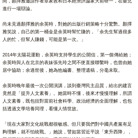
間，顏擇雅邀請作者章家敦和日本經濟評論家大前研一，在臺北
進行一場辯論。
尚未見過顏擇雅的余英時，對她的出版行銷策略十分驚艷。顏擇
雅笑說，自己的第一桶金是余英時幫忙賺的，「余先生幫過很多
人的忙，但幫人賺錢，可能是第一次。」
2014年太陽花運動，余英時支持學生的公開信，第一個傳給她；
余英時與人在北京的表妹張先玲之間不便直接聯繫時，也曾由她
居中協助；余過世後，她為他編書、整理遺稿，分毫未取。
余英時晚年最後一次公開演講，談到臺灣民主品質，給出的建言
竟然是「提升人文素養」。她當時不懂，後來才慢慢理解，所謂
人文素養，既包括對當前社會科學、政治經濟的全面理解，也包
括透過文學培養同理，看懂人情世故。
「現在大家對文化統戰都很敏感。但只要我們對中國共產黨有足
夠理解，就不怕統戰。」她說，譬如當習近平說「東升西降」，