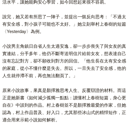
活水平，讓她能夠安心學習，如今回想起來很不容易。
說完，她又若有所思了一陣子，並提出一個反向思考：「不過太
有安全感，對小孩子可能也不太好。」她立刻舉村上春樹的短篇
〈Yesterday〉為例。
小說男主角鎮日自省人生太過安逸，卻一步步喪失了與女友的真
實連結，分手多年，他仍不斷寄送明信片給前女友，想表達自己
沒有忘記對方，卻不願收到對方的回信。「他生長在太有安全感
的家庭，從小不懂什麼是失去。所以，一旦失去了安全感，他的
人生就停滯不前，再也無法翻頁了。」
原來小說故事，果真是顏擇雅思考人生、反覆辯證的材料。而這
正是她新書《如何減少孤獨一點點：讀懂村上春樹短篇，身心更
自在》中談到的作品。村上春樹並不是顏擇雅最愛的作家，但她
認為，村上作品普及、好入口，尤其那些冰山式的精悍短作，正
適合用來示範小說如何解析。