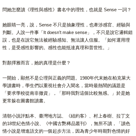
問她怎麼讀《理性與感性》書名中的理性，也就是 Sense 一詞？
她眼睛一亮，說，Sense 不只是抽象理性，也牽涉感官、經驗與
判斷。人說一件事「It doesn’t make sense」，不只是說它邏輯錯
誤，也是在說它無法被經驗感知、無法讓人信服。「如何運用理
性，是受感性影響的。感性也能抵達真理和普世性。」
對顏擇雅而言，她的真理是什麼？
一開始，顯然不是公理與正義的問題。1980年代末她在柏克萊大
學讀書時，學生們以重視社會介入聞名，當時最熱鬧的議題是
「要求學校從南非撤資」，「那時我對這個比較無感。」於是她
更常躲在圖書館讀書。
清朝小說評點本、臺灣地方誌、《紐約客》、村上春樹、拉丁文
的18世紀色情小說、《中國古艷稀品叢刊》，無所不讀，「讀色
情小說是增進語文的一個起步方法，因為青少年時期對色情的好