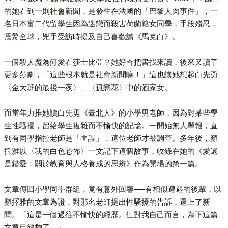
的她看到一則社會新聞，是發生在法國的「巴黎人肉事件」，一
名日本富二代留學生因為迷戀而殺害荷蘭籍女同學，手段殘忍，
震驚全球，兇手受訪時提及自己喜歡讀《馬克白》。
一個殺人魔為何愛看莎士比亞？她好奇把書找來讀，後來又讀了
更多莎劇，「這些根本就是社會新聞嘛！」這也讓她想起白先勇
〈金大班的最後一夜〉、〈孤戀花〉中的酒家女。
而當年力推她讀白先勇《臺北人》的小學男老師，因為對某些學
生性騷擾，留給學生複雜而不愉快的記憶。一開始無人舉報，直
到有同學指控老師是「匪諜」，這位老師才被調查。多年後，顏
擇雅以〈我的白色恐怖〉一文記下這個故事，收錄在她的《愛還
是錯愛：關於教育與人格養成的思辨》作為開場的第一篇。
文章傳回小學同學群組，竟有意外回響──有相似遭遇的後輩，以
顏擇雅的文章為證，對那名老師提出性騷擾的告訴，還上了新
聞。「這是一個過往不愉快的經歷。但對我自己而言，寫下這篇
文章已經夠了。」