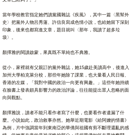
當年學校教官指定她們讀黨國雜誌《疾風》，其中一篇〈黑幫外
史〉把黨外人物呂秀蓮、許信良寫成色情小說，也給她留下深刻
印象，後來也都寫進文章，題目就叫〈那年，我讀了超多垃
圾〉。
顏擇雅的閱讀啟蒙，果真既不單純也不典雅。
從小，家裡就有父親訂的黨外雜誌，她15歲赴美讀高中，後進入
加州大學柏克萊分校，那些年她除了課業，也大量看人民日報、
香港的左媒，「我對中國的政治一向更有興趣。」這些年她持續
在臉書上發表頗具影響力的政治評論，往往能提出眾人忽略的面
向與觀點。
顏擇雅說，讀者不能只看作者寫了什麼，也要看作者遺漏了什
麼。小說如此，政治敘事亦然。她舉近期電影《給阿嬤的情書》
為例，片中強調當年到東南亞的華僑與祖國有剪不斷理還亂的感