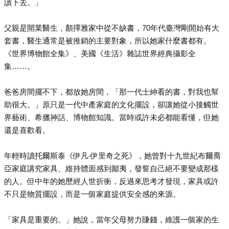
讀下去。」
父親是開業醫生，顏擇雅家中從不缺書，70年代臺灣剛開始有大
套書，醫生通常是被推銷的主要對象，所以她家什麼書都有。
《世界博物館全集》、美國《生活》雜誌世界經典攝影全
集……。
爸爸房間擺不下，都放她房間，「那一代士紳看的書，對我也幫
助很大。」原只是一代中產家庭的文化擺設，卻讓她從小接觸世
界藝術、希臘神話、博物館知識。當時或許未必都能看懂，但她
還是喜歡看。
年輕時讀托爾斯泰《伊凡‧伊里奇之死》，她曾對十九世紀布爾喬
亞家庭講究家具、維持體面感到鄙夷，發誓自己絕不要變成那樣
的人。但中年的她歷經人世折衝，反過來思考才發現，家具或許
不只是物質擺設，而是一個家庭提供安全感的來源。
「家具是重要的。」她說，當年父母努力賺錢，維護一個家的生