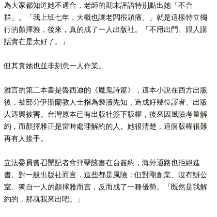
為大家都知道她不適合，老師的期末評語特別點出她「不合
群」。「我上班七年，大概也讓老闆很頭痛。」就是這樣特立獨
行的顏擇雅，後來，真的成了一人出版社。「不用出門、跟人講
話實在是太好了。」
但其實她也並非刻意一人作業。
雅言的第二本書是魯西迪的《魔鬼詩篇》，這本小說在西方出版
後，被部分伊斯蘭教人士指為褻瀆先知，造成好幾位譯者、出版
人遇襲被害。台灣原本已有出版社簽下版權，後來因風險考量解
約，而顏擇雅正是當時處理解約的人。她很清楚，這個版權很難
再有人接手。
立法委員曾召開記者會抨擊該書在台簽約，海外通路也拒絕進
書。對一般出版社而言，這些都是風險；但對剛創業、沒有辦公
室、獨自一人的顏擇雅而言，反而成了一種優勢。「既然是我解
約的，那就我來出吧。」