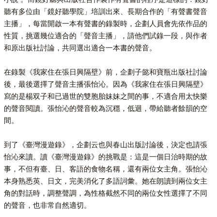
聽有多位由「鏡好聽學院」培訓出來、長期合作的「有聲書聲音
主播」，每當開啟一本有聲書的錄製時，企劃人員會先依作品的
性質，挑選幾位適合的「聲音主播」，請他們試錄一段，與作者
和原出版社討論，共同選出適合一本書的聲音。
在錄製《我家住在張日興隔壁》前，企劃子懿和寶瓶出版社討論
後，最後選擇了聲音主播張怡沁。因為《我家住在張日興隔壁》
寫的是楊双子和已過世的雙胞胎妹妹之間的事，不適合用太快樂
的聲音閱讀。張怡沁的聲音較為沉穩，低迴，帶給聽者餘韻的空
間。
到了《臺灣漫遊錄》，企劃云也與春山出版討論後，決定也請張
怡沁來讀。讀《臺灣漫遊錄》的挑戰是：這是一個日治時期的故
事，不但有臺、日、客語的食物名稱，還有兩位女主角。張怡沁
本身熟悉英、日文，完美消化了多語詞彙。她在朗讀到兩位女主
角的對話時，調整聲調，為性格截然不同的兩位女性選擇了不同
的聲音，也非常自然適切。