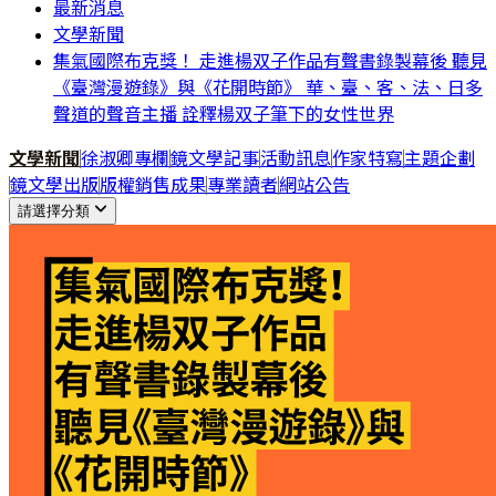
最新消息
文學新聞
集氣國際布克獎！ 走進楊双子作品有聲書錄製幕後 聽見
《臺灣漫遊錄》與《花開時節》 華、臺、客、法、日多
聲道的聲音主播 詮釋楊双子筆下的女性世界
文學新聞
徐淑卿專欄
鏡文學記事
活動訊息
作家特寫
主題企劃
鏡文學出版
版權銷售成果
專業讀者
網站公告
請選擇分類