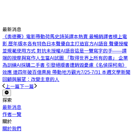
最新消息
《奧德賽》電影帶動荷馬史詩英譯本熱賣 最暢銷譯者槓上電
影 歷年版本各有特色
日本聲優自主打造官方AI語音 聲優授權
並規範使用方式 對抗未授權AI語音
這是一雙寫字的手——譚
端的按摩與寫作人生
當AI試圖 「取得世界上所有的書」 企業
為訓練AI採購二手書 引發絕版書遭銷毀憂慮
《名偵探柯南》
效應 連四年破百億票房 帶動地方觀光
7/25-7/31 本週文學新聞
回顧與展望：改變主意的人
上一篇
下一篇
探索
最新消息
作者一覽
關於
關於我們