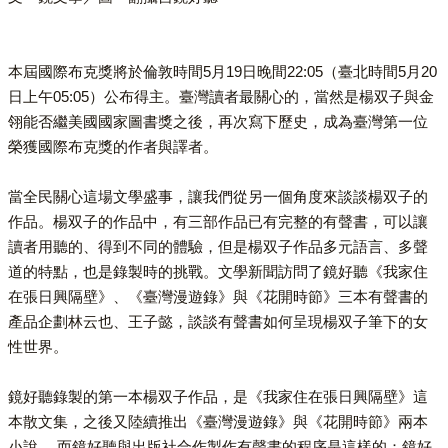
本屆國際布克獎將於倫敦時間5月19日晚間22:05（臺北時間5月20
日上午05:05）公布得主。臺灣讀者最關心的，當然是楊双子與金
翎能否繼美國國家圖書獎之後，再次寫下歷史，成為臺灣第一位
榮獲國際布克獎的作者與譯者。
當全民關心這場文學盛事，讓我們從另一個角度來談談楊双子的
作品。楊双子的作品中，有三部作品已有完整的有聲書，可以讓
讀者用聽的、得到不同的體驗，但是楊双子作品多元語言、多聲
道的特點，也是錄製時的挑戰。文學新聞訪問了鏡好聽《我家住
在張日興隔壁》、《臺灣漫遊錄》與《花開時節》三本有聲書的
產品企劃林云也、王子懿，談談有聲書如何呈現楊双子筆下的女
性世界。
鏡好聽錄製的第一本楊双子作品，是《我家住在張日興隔壁》這
本散文集，之後又陸續推出《臺灣漫遊錄》與《花開時節》兩本
小說 。而鏡好聽與出版社合作製作有聲書的程序是這樣的：鏡好