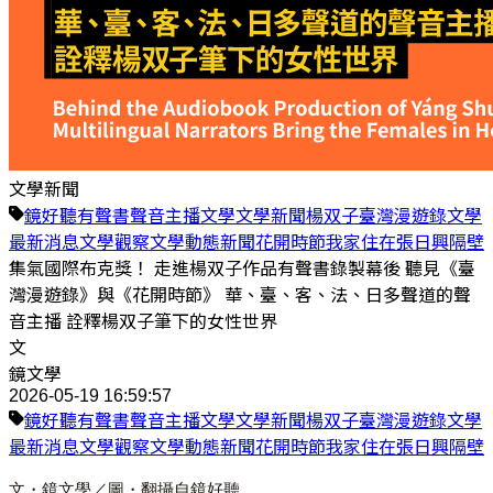
文學新聞
鏡好聽
有聲書
聲音主播
文學
文學新聞
楊双子
臺灣漫遊錄
文學
最新消息
文學觀察
文學動態
新聞
花開時節
我家住在張日興隔壁
集氣國際布克獎！ 走進楊双子作品有聲書錄製幕後 聽見《臺
灣漫遊錄》與《花開時節》 華、臺、客、法、日多聲道的聲
音主播 詮釋楊双子筆下的女性世界
文
鏡文學
2026-05-19 16:59:57
鏡好聽
有聲書
聲音主播
文學
文學新聞
楊双子
臺灣漫遊錄
文學
最新消息
文學觀察
文學動態
新聞
花開時節
我家住在張日興隔壁
文・鏡文學／圖・翻攝自鏡好聽