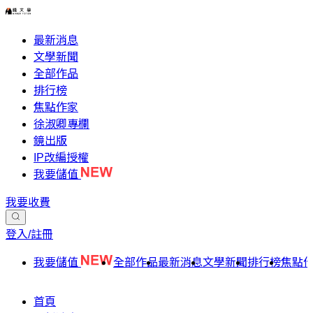
最新消息
文學新聞
全部作品
排行榜
焦點作家
徐淑卿專欄
鏡出版
IP改編授權
我要儲值
我要收費
登入/註冊
我要儲值
全部作品
最新消息
文學新聞
排行榜
焦點
首頁