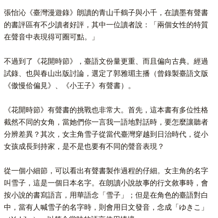
張怡沁《臺灣漫遊錄》朗讀的青山千鶴子與小千，在讀墨有聲書
的書評區有不少讀者好評，其中一位讀者說：「兩個女性的特質
在聲音中表現得可圈可點。」
不過到了《花開時節》，臺語文份量更重、而且偏向古典。經過
試錄、也與春山出版討論，選定了郭雅瑂主播（曾錄製臺語文版
《傲慢佮偏見》、《小王子》有聲書）。
《花開時節》有聲書的挑戰也非常大。首先，這本書有多位性格
截然不同的女角，當她們你一言我一語地對話時，要怎麼讓聽者
分辨差異？其次，女主角雪子從當代臺灣穿越到日治時代，從小
女孩成長到持家，是不是也要有不同的聲音表現？
從一個小細節，可以看出有聲書製作過程的仔細。女主角的名字
叫雪子，這是一個日本名字。在朗讀小說故事的行文敘事時，會
按小說的書寫語言，用華語念「雪子」；但是在角色的臺語對白
中，當有人喊雪子的名字時，則會用日文發音，念成「ゆきこ」