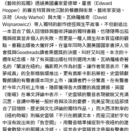
《藝術的孤獨》透過美國畫家愛德華・霍普（Edward
Hopper）的寡言特質與他沉默的餐廳與街景、藝術家安迪・
沃荷（Andy Warhol）與大衛・瓦納羅維奇（David
Wojnarowicz）等人獨特的創作途徑與生平故事，不但創造出
一本混合了個人回憶錄與藝術評論的獨特書籍，也隱隱帶出孤
獨與寂寞並非個人的失敗，而更是一種人類生存本質這樣的觀
點。書籍出版後大獲好評，在當年同時入圍美國國家書評人協
會獎與Goodreads讀者票選獎的決選，叫好又叫座。本次的十
週年紀念版，除了有英國出版社特別選用大衛・瓦納羅維奇著
名的「蘭波在紐約」攝影照片作為封面、讓作者萊恩表示「美
夢成真」的全新精裝版推出，更有奧斯卡影后蒂妲・史雲頓獻
聲朗讀的有聲書版本同步上市，讓讀者們十分驚喜。在有聲書
於今年六月初上市後，隨即獲得各大媒體的高度讚揚，英國
《衛報》在專文評論中表示，「史雲頓的聲音表現敏銳又充滿
沉思，音調中帶著一股好奇與淡淡的憂鬱，完美呈現出這部揉
合了回憶錄、歷史與文化評論的獨特作品。」而大西洋對岸的
《紐約時報》則稱史雲頓「不只在朗讀文本，而是沉浸於字句
中沒有說出來的『負空間』，用聲音精準捕捉到午夜紐約的建
築會散發出的那種冰冷感。」這並非史雲頓首次參與有聲書的