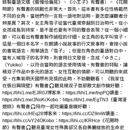
錄製臺語文版《傲慢佮偏見》、《小王子》有聲書）。《花開
時節》有聲書的挑戰也非常大。首先，這本書有多位性格截然
不同的女角，當她們你一言我一語地對話時，要怎麼讓聽者分
辨差異？其次，女主角雪子從當代臺灣穿越到日治時代，從小
女孩成長到持家，是不是也要有不同的聲音表現？從一個小細
節，可以看出有聲書製作過程的仔細。女主角的名字叫雪子，
這是一個日本名字。在朗讀小說故事的行文敘事時，會按小說
的書寫語言，用華語念「雪子」；但是在角色的臺語對白中，
當有人喊雪子的名字時，則會用日文發音，念成「ゆきこ」
（Yukiko），以符合當時的語言使用情境。有聲書的特點，讓
楊双子作品中多元的語言、女性互動的情節，可以用聽的來感
受。在集氣明天國際布克獎的此時，不妨聽聽看！ 《我家住
在張日興隔壁》有聲書🎧聽見楊双子首部散文創作鏡好聽：
https://lihi1.me/EJR0J博客來：https://lihi1.me/tnpPQ讀墨：
https://lihi1.me/JNoKcKobo：https://lihi1.me/EgTN3《臺灣漫
遊錄》有聲書🎧陪你一起吃遍臺島鏡好聽：
https://lihi.cc/HEq28博客來：https://lihi.cc/OZ9mW讀墨：
https://lihi.cc/vY24OKobo：https://lihi.cc/KRHce《花開時
節》有聲書🎧聽見臺灣女性殊異卻又各自美麗綻放的生命史