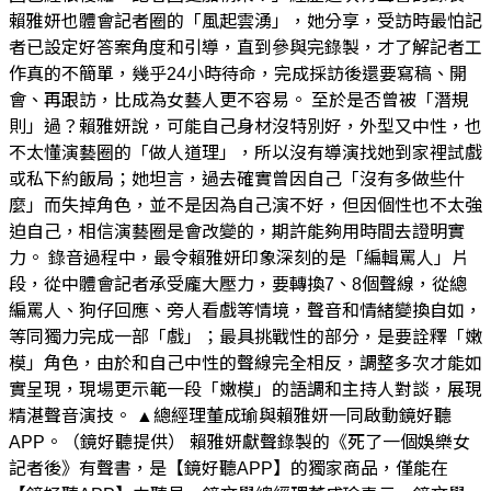
賴雅妍也體會記者圈的「風起雲湧」，她分享，受訪時最怕記
者已設定好答案角度和引導，直到參與完錄製，才了解記者工
作真的不簡單，幾乎24小時待命，完成採訪後還要寫稿、開
會、再跟訪，比成為女藝人更不容易。 至於是否曾被「潛規
則」過？賴雅妍說，可能自己身材沒特別好，外型又中性，也
不太懂演藝圈的「做人道理」，所以沒有導演找她到家裡試戲
或私下約飯局；她坦言，過去確實曾因自己「沒有多做些什
麼」而失掉角色，並不是因為自己演不好，但因個性也不太強
迫自己，相信演藝圈是會改變的，期許能夠用時間去證明實
力。 錄音過程中，最令賴雅妍印象深刻的是「編輯罵人」片
段，從中體會記者承受龐大壓力，要轉換7、8個聲線，從總
編罵人、狗仔回應、旁人看戲等情境，聲音和情緒變換自如，
等同獨力完成一部「戲」；最具挑戰性的部分，是要詮釋「嫩
模」角色，由於和自己中性的聲線完全相反，調整多次才能如
實呈現，現場更示範一段「嫩模」的語調和主持人對談，展現
精湛聲音演技。 ▲總經理董成瑜與賴雅妍一同啟動鏡好聽
APP。（鏡好聽提供） 賴雅妍獻聲錄製的《死了一個娛樂女
記者後》有聲書，是【鏡好聽APP】的獨家商品，僅能在