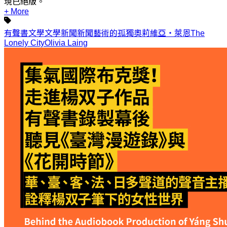
現已絕版。
+ More
有聲書
文學
文學新聞
新聞
藝術的孤獨
奧莉維亞・萊恩
The
Lonely City
Olivia Laing