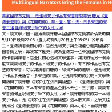
集氣國際布克獎！ 走進楊双子作品有聲書錄製幕後 聽見《臺
灣漫遊錄》與《花開時節》 華、臺、客、法、日多聲道的聲
音主播 詮釋楊双子筆下的女性世界
文・鏡文學／圖・翻攝自鏡好聽本屆國際布克獎將於倫敦時間
5月19日晚間22:05（臺北時間5月20日上午05:05）公布得
主。臺灣讀者最關心的，當然是楊双子與金翎能否繼美國國家
圖書獎之後，再次寫下歷史，成為臺灣第一位榮獲國際布克獎
的作者與譯者。當全民關心這場文學盛事，讓我們從另一個角
度來談談楊双子的作品。楊双子的作品中，有三部作品已有完
整的有聲書，可以讓讀者用聽的、得到不同的體驗，但是楊双
子作品多元語言、多聲道的特點，也是錄製時的挑戰。文學新
聞訪問了鏡好聽《我家住在張日興隔壁》、《臺灣漫遊錄》與
《花開時節》三本有聲書的產品企劃林云也、王子懿，談談有
聲書如何呈現楊双子筆下的女性世界。鏡好聽錄製的第一本楊
双子作品，是《我家住在張日興隔壁》這本散文集，之後又陸
續推出《臺灣漫遊錄》與《花開時節》兩本小說 。而鏡好聽
與出版社合作製作有聲書的程序是這樣的：鏡好聽有多位由