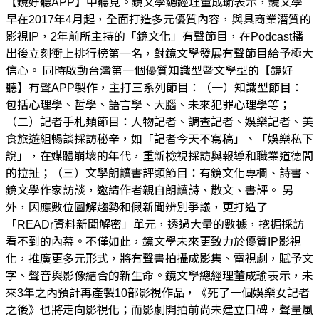
【鏡好聽APP】中聽見。鏡文學總經理董成瑜表示，鏡文學
早在2017年4月起，全面打造多元優質內容，與具商業潛質的
影視IP，2年前所主持的「鏡文化」有聲節目，在Podcast播
出後立刻衝上排行榜第一名，對鏡文學發展有聲節目給予極大
信心。 同時啟動台灣第一個優質知識型暨文學型的【鏡好
聽】有聲APP製作，主打三系列節目：（一）知識型節目：
包括心理學、哲學、語言學、大腦、未來犯罪心理學等；
（二）記者手札類節目：人物記者、調查記者、娛樂記者、美
食旅遊組暢談採訪秘辛，如「記者今天不寫稿」、「娛樂私下
說」，在媒體崩壞的年代，重新檢視採訪與報導和職業道德間
的拉扯；（三）文學朗讀書評類節目：有鏡文化專欄、詩書、
鏡文學作家訪談，邀請作者親自朗讀詩、散文、書評。 另
外，因應數位圖解趨勢和假新聞辨別爭議，更打造了
「READr資料新聞解密」單元，透過大量的數據，挖掘採訪
看不到的內幕。不僅如此，鏡文學未來更致力於優質IP影視
化，推廣更多元形式，將有聲書拍攝成影集、電視劇，賦予文
字、聲音與影像結合的新生命。鏡文學總經理董成瑜表示，未
來3年之內預計再產製10部影視作品，《死了一個娛樂女記者
之後》也將走向影視化；而影劇開拍前尚未建立口碑，聲量風