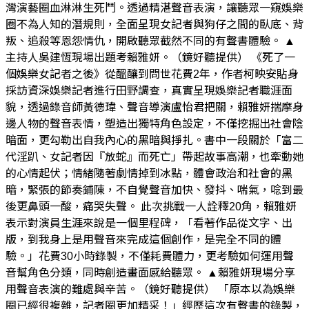
灣演藝圈血淋淋生死鬥。透過精湛聲音表演，讓聽眾一窺娛樂
圈不為人知的潛規則，全面呈現女記者與狗仔之間的臥底、背
叛、追殺等恩怨情仇，開啟聽眾截然不同的有聲書體驗。 ▲
主持人吳建恆現場出題考賴雅妍。（鏡好聽提供） 《死了一
個娛樂女記者之後》從醞釀到問世花費2年，作者柯映安貼身
採訪資深娛樂記者進行田野調查，真實呈現娛樂記者職涯面
貌，透過錄音師黃德瑋、聲音導演盧怡君把關，賴雅妍揣摩身
邊人物的聲音表情，塑造出獨特角色設定，不僅挖掘出社會陰
暗面，更勾勒出自我內心的黑暗與掙扎。書中一段關於「富二
代淫趴、女記者因『放蛇』而死亡」帶起故事高潮，也牽動她
的心情起伏；情緒隨著劇情掉到冰點，體會政治和社會的黑
暗，緊張的節奏鋪陳，不自覺聲音加快、發抖、喘氣，唸到最
後更鼻頭一酸，痛哭失聲。 此次挑戰一人詮釋20角，賴雅妍
表示對演員生涯來說是一個里程碑，「看著作品從文字、出
版，到我身上是用聲音來完成這個創作，是完全不同的體
驗。」花費30小時錄製，不僅耗費體力，更考驗如何運用聲
音幫角色分類，同時創造畫面感給聽眾。 ▲賴雅妍現場分享
用聲音表演的難處與辛苦。（鏡好聽提供） 「原本以為娛樂
圈已經很複雜，記者圈更加精采！」經歷這次有聲書的錄製，