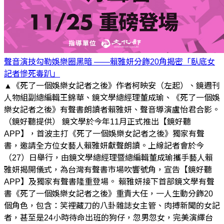
聲音演技勾勒娛樂圈黑暗 ——賴雅妍分飾20角揭密「臥底女
記者慘死毒趴」
▲《死了一個娛樂女記者之後》作者柯映安（左起）、鏡週刊
人物組副總編輯王錦華、鏡文學總經理董成瑜、《死了一個娛
樂女記者之後》有聲書朗讀者賴雅妍、聲音導演盧怡君合影。
（鏡好聽提供） 鏡文學於今年11月正式推出【鏡好聽
APP】，首波主打《死了一個娛樂女記者之後》獨家有聲
書，邀請全方位女藝人賴雅妍獻聲朗讀。上線記者會於今
（27）日舉行，由鏡文學總經理暨總編輯董成瑜攜手藝人賴
雅妍揭開儀式，為台灣有聲書市場吹響號角，宣告【鏡好聽
APP】及獨家有聲書隆重登場。 賴雅妍接下首部鏡文學有聲
書《死了一個娛樂女記者之後》重責大任，一人生動分飾20
個角色，包含：笑裡藏刀的八卦雜誌女主管、肉搏新聞的女記
者，甚至是24小時待命出班的狗仔，忽男忽女，完美演繹台