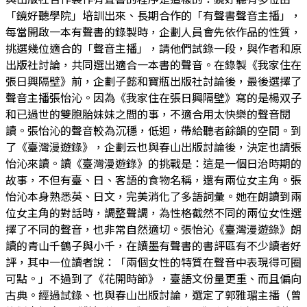
「鏡好聽學院」培訓出來、長期合作的「有聲書聲音主播」，
每當開啟一本有聲書的錄製時，企劃人員會先依作品的性質，
挑選幾位適合的「聲音主播」，請他們試錄一段，與作者和原
出版社討論，共同選出適合一本書的聲音。在錄製《我家住在
張日興隔壁》前，企劃子懿和寶瓶出版社討論後，最後選擇了
聲音主播張怡沁。因為《我家住在張日興隔壁》寫的是楊双子
和已過世的雙胞胎妹妹之間的事，不適合用太快樂的聲音閱
讀。張怡沁的聲音較為沉穩，低迴，帶給聽者餘韻的空間。到
了《臺灣漫遊錄》，企劃云也與春山出版討論後，決定也請張
怡沁來讀。讀《臺灣漫遊錄》的挑戰是：這是一個日治時期的
故事，不但有臺、日、客語的食物名稱，還有兩位女主角。張
怡沁本身熟悉英、日文，完美消化了多語詞彙。她在朗讀到兩
位女主角的對話時，調整聲調，為性格截然不同的兩位女性選
擇了不同的聲音，也非常自然適切。張怡沁《臺灣漫遊錄》朗
讀的青山千鶴子與小千，在讀墨有聲書的書評區有不少讀者好
評，其中一位讀者說：「兩個女性的特質在聲音中表現得可圈
可點。」不過到了《花開時節》，臺語文份量更重、而且偏向
古典。經過試錄、也與春山出版討論，選定了郭雅瑂主播（曾