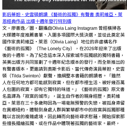
影后蒂妲．史雲頓朗讀 《藝術的孤獨》有聲書 奧莉維亞・萊
恩經典作品 出版十週年發行特別版
文・廖書逸／圖・翻攝自Olivia Laing Instagram 曾經橫掃各
大媒體年度推薦書單、入圍多項國際大獎決選，並從此奠定英
國作家奧莉維亞・萊恩（Olivia Laing）地位的非虛構名作
《藝術的孤獨》（The Lonely City），在2026年迎來了出版
後的十週年。為了紀念這本深入探索城市孤獨感的獨特書籍，
英美出版方共同策劃了十週年紀念版本的發行，而全新推出的
有聲書版本，更邀請到奧斯卡影后、當代傳奇演員蒂妲・史雲
頓（Tilda Swinton）獻聲，擔綱整本書籍的朗讀者。「雖然
人在任何地方都可能感到寂寞，但在都市裡生活、被好幾百萬
人包圍的寂寞，卻有它獨特的味道。」《藝術的孤獨》原文書
名直譯為「寂寞的城市」，誕生自作者的親身經歷，奧莉維
亞・萊恩在三十多歲時因為一場毫無預警的失戀，被孤身滯留
在異鄉紐約，體驗到身處人群與繁華都市中的寂寞與孤獨那種
難以言說的複雜處境，因此轉而向藝術尋求慰藉，開始探索那
些擅長描繪孤獨、或在作品中體現著孤獨的藝術家。最終，