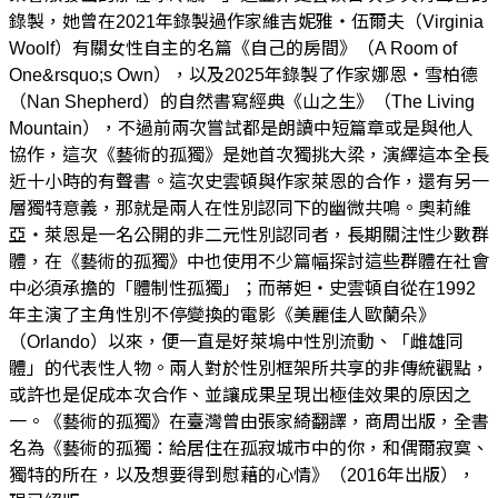
錄製，她曾在2021年錄製過作家維吉妮雅・伍爾夫（Virginia
Woolf）有關女性自主的名篇《自己的房間》（A Room of
One&rsquo;s Own），以及2025年錄製了作家娜恩・雪柏德
（Nan Shepherd）的自然書寫經典《山之生》（The Living
Mountain），不過前兩次嘗試都是朗讀中短篇章或是與他人
協作，這次《藝術的孤獨》是她首次獨挑大梁，演繹這本全長
近十小時的有聲書。這次史雲頓與作家萊恩的合作，還有另一
層獨特意義，那就是兩人在性別認同下的幽微共鳴。奧莉維
亞・萊恩是一名公開的非二元性別認同者，長期關注性少數群
體，在《藝術的孤獨》中也使用不少篇幅探討這些群體在社會
中必須承擔的「體制性孤獨」；而蒂妲・史雲頓自從在1992
年主演了主角性別不停變換的電影《美麗佳人歐蘭朵》
（Orlando）以來，便一直是好萊塢中性別流動、「雌雄同
體」的代表性人物。兩人對於性別框架所共享的非傳統觀點，
或許也是促成本次合作、並讓成果呈現出極佳效果的原因之
一。《藝術的孤獨》在臺灣曾由張家綺翻譯，商周出版，全書
名為《藝術的孤獨：給居住在孤寂城市中的你，和偶爾寂寞、
獨特的所在，以及想要得到慰藉的心情》（2016年出版），