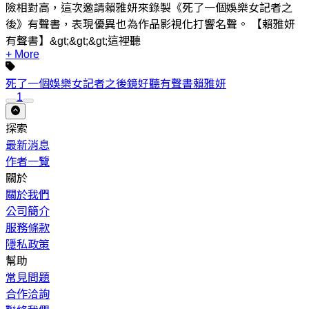
險相對高，這次邀請賴雅妍來錄製《死了一個娛樂女記者之
後》有聲書，表現優異也為作品影視化打響名聲。 【賴雅妍
有聲書】&gt;&gt;&gt;這裡聽
+ More
死了一個娛樂女記者之後
鏡好聽
有聲書
賴雅妍
1
探索
最新消息
作者一覽
關於
關於我們
公司簡介
服務條款
隱私政策
幫助
常見問題
合作洽詢