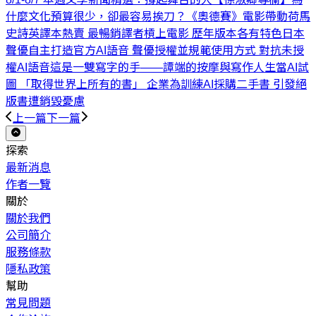
什麼文化預算很少，卻最容易挨刀？
《奧德賽》電影帶動荷馬
史詩英譯本熱賣 最暢銷譯者槓上電影 歷年版本各有特色
日本
聲優自主打造官方AI語音 聲優授權並規範使用方式 對抗未授
權AI語音
這是一雙寫字的手——譚端的按摩與寫作人生
當AI試
圖 「取得世界上所有的書」 企業為訓練AI採購二手書 引發絕
版書遭銷毀憂慮
上一篇
下一篇
探索
最新消息
作者一覽
關於
關於我們
公司簡介
服務條款
隱私政策
幫助
常見問題