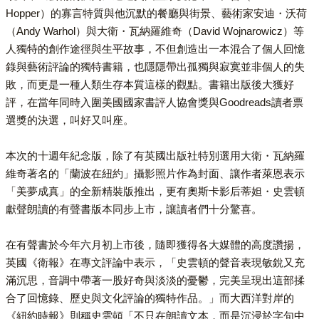
Hopper）的寡言特質與他沉默的餐廳與街景、藝術家安迪・沃荷
（Andy Warhol）與大衛・瓦納羅維奇（David Wojnarowicz）等
人獨特的創作途徑與生平故事，不但創造出一本混合了個人回憶
錄與藝術評論的獨特書籍，也隱隱帶出孤獨與寂寞並非個人的失
敗，而更是一種人類生存本質這樣的觀點。書籍出版後大獲好
評，在當年同時入圍美國國家書評人協會獎與Goodreads讀者票
選獎的決選，叫好又叫座。
本次的十週年紀念版，除了有英國出版社特別選用大衛・瓦納羅
維奇著名的「蘭波在紐約」攝影照片作為封面、讓作者萊恩表示
「美夢成真」的全新精裝版推出，更有奧斯卡影后蒂妲・史雲頓
獻聲朗讀的有聲書版本同步上市，讓讀者們十分驚喜。
在有聲書於今年六月初上市後，隨即獲得各大媒體的高度讚揚，
英國《衛報》在專文評論中表示，「史雲頓的聲音表現敏銳又充
滿沉思，音調中帶著一股好奇與淡淡的憂鬱，完美呈現出這部揉
合了回憶錄、歷史與文化評論的獨特作品。」而大西洋對岸的
《紐約時報》則稱史雲頓「不只在朗讀文本，而是沉浸於字句中