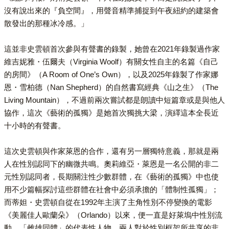
沒有說出來的『負空間』，用聲音精準捕捉到午夜紐約的建築會
散發出的那種冰冷感。」
這並非史雲頓首次參與有聲書的錄製，她曾在2021年錄製過作家
維吉妮雅・伍爾夫（Virginia Woolf）有關女性自主的名篇《自己
的房間》（A Room of One’s Own），以及2025年錄製了作家娜
恩・雪柏德（Nan Shepherd）的自然書寫經典《山之生》（The
Living Mountain），不過前兩次嘗試都是朗讀中短篇章或是與他人
協作，這次《藝術的孤獨》是她首次獨挑大梁，演繹這本全長近
十小時的有聲書。
這次史雲頓與作家萊恩的合作，還有另一層獨特意義，那就是兩
人在性別認同下的幽微共鳴。奧莉維亞・萊恩是一名公開的非二
元性別認同者，長期關注性少數群體，在《藝術的孤獨》中也使
用不少篇幅探討這些群體在社會中必須承擔的「體制性孤獨」；
而蒂妲・史雲頓自從在1992年主演了主角性別不停變換的電影
《美麗佳人歐蘭朵》（Orlando）以來，便一直是好萊塢中性別流
動、「雌雄同體」的代表性人物。兩人對於性別框架所共享的非