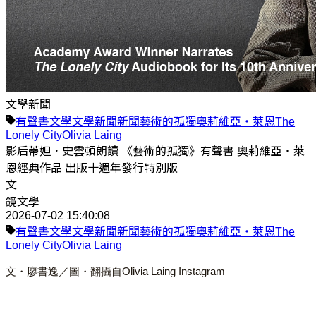
文學新聞
有聲書
文學
文學新聞
新聞
藝術的孤獨
奧莉維亞・萊恩
The
Lonely City
Olivia Laing
影后蒂妲．史雲頓朗讀 《藝術的孤獨》有聲書 奧莉維亞・萊
恩經典作品 出版十週年發行特別版
文
鏡文學
2026-07-02 15:40:08
有聲書
文學
文學新聞
新聞
藝術的孤獨
奧莉維亞・萊恩
The
Lonely City
Olivia Laing
文・廖書逸／圖・翻攝自Olivia Laing Instagram