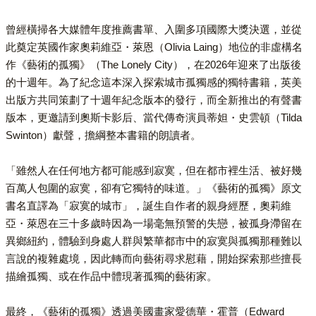
曾經橫掃各大媒體年度推薦書單、入圍多項國際大獎決選，並從
此奠定英國作家奧莉維亞・萊恩（Olivia Laing）地位的非虛構名
作《藝術的孤獨》（The Lonely City），在2026年迎來了出版後
的十週年。為了紀念這本深入探索城市孤獨感的獨特書籍，英美
出版方共同策劃了十週年紀念版本的發行，而全新推出的有聲書
版本，更邀請到奧斯卡影后、當代傳奇演員蒂妲・史雲頓（Tilda
Swinton）獻聲，擔綱整本書籍的朗讀者。
「雖然人在任何地方都可能感到寂寞，但在都市裡生活、被好幾
百萬人包圍的寂寞，卻有它獨特的味道。」《藝術的孤獨》原文
書名直譯為「寂寞的城市」，誕生自作者的親身經歷，奧莉維
亞・萊恩在三十多歲時因為一場毫無預警的失戀，被孤身滯留在
異鄉紐約，體驗到身處人群與繁華都市中的寂寞與孤獨那種難以
言說的複雜處境，因此轉而向藝術尋求慰藉，開始探索那些擅長
描繪孤獨、或在作品中體現著孤獨的藝術家。
最終，《藝術的孤獨》透過美國畫家愛德華・霍普（Edward