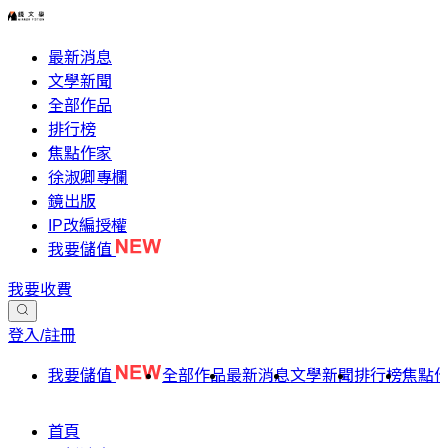
最新消息
文學新聞
全部作品
排行榜
焦點作家
徐淑卿專欄
鏡出版
IP改編授權
我要儲值
我要收費
登入/註冊
我要儲值
全部作品
最新消息
文學新聞
排行榜
焦點
首頁