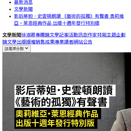
最新消息
文學新聞
影后蒂妲．史雲頓朗讀 《藝術的孤獨》有聲書 奧莉維
亞・萊恩經典作品 出版十週年發行特別版
文學新聞
徐淑卿專欄
鏡文學記事
活動訊息
作家特寫
主題企劃
鏡文學出版
版權銷售成果
專業讀者
網站公告
請選擇分類