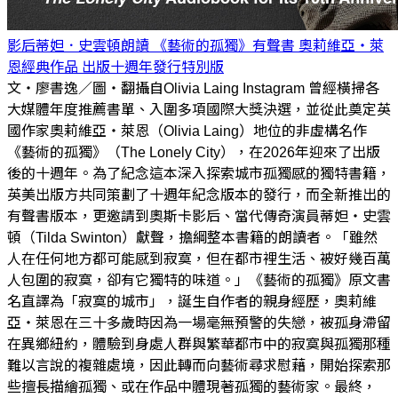
影后蒂妲．史雲頓朗讀 《藝術的孤獨》有聲書 奧莉維亞・萊
恩經典作品 出版十週年發行特別版
文・廖書逸／圖・翻攝自Olivia Laing Instagram 曾經橫掃各
大媒體年度推薦書單、入圍多項國際大獎決選，並從此奠定英
國作家奧莉維亞・萊恩（Olivia Laing）地位的非虛構名作
《藝術的孤獨》（The Lonely City），在2026年迎來了出版
後的十週年。為了紀念這本深入探索城市孤獨感的獨特書籍，
英美出版方共同策劃了十週年紀念版本的發行，而全新推出的
有聲書版本，更邀請到奧斯卡影后、當代傳奇演員蒂妲・史雲
頓（Tilda Swinton）獻聲，擔綱整本書籍的朗讀者。「雖然
人在任何地方都可能感到寂寞，但在都市裡生活、被好幾百萬
人包圍的寂寞，卻有它獨特的味道。」《藝術的孤獨》原文書
名直譯為「寂寞的城市」，誕生自作者的親身經歷，奧莉維
亞・萊恩在三十多歲時因為一場毫無預警的失戀，被孤身滯留
在異鄉紐約，體驗到身處人群與繁華都市中的寂寞與孤獨那種
難以言說的複雜處境，因此轉而向藝術尋求慰藉，開始探索那
些擅長描繪孤獨、或在作品中體現著孤獨的藝術家。最終，