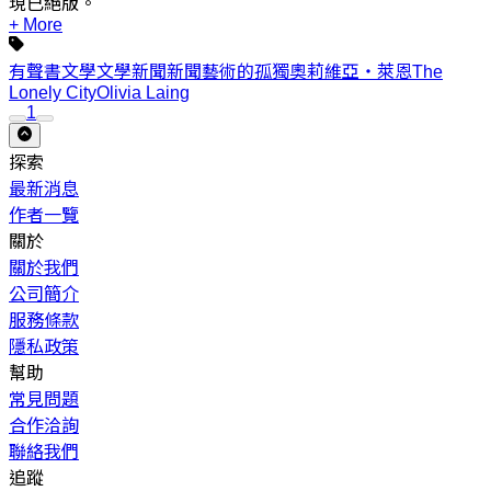
現已絕版。
+ More
有聲書
文學
文學新聞
新聞
藝術的孤獨
奧莉維亞・萊恩
The
Lonely City
Olivia Laing
1
探索
最新消息
作者一覽
關於
關於我們
公司簡介
服務條款
隱私政策
幫助
常見問題
合作洽詢
聯絡我們
追蹤