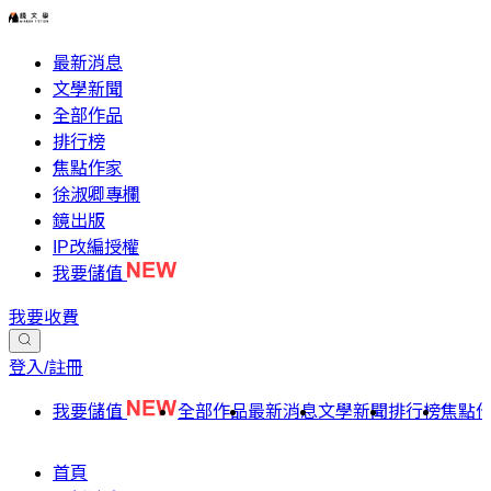
最新消息
文學新聞
全部作品
排行榜
焦點作家
徐淑卿專欄
鏡出版
IP改編授權
我要儲值
我要收費
登入/註冊
我要儲值
全部作品
最新消息
文學新聞
排行榜
焦點
首頁