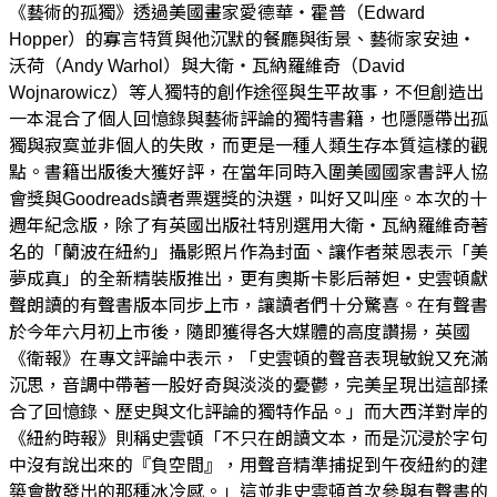
《藝術的孤獨》透過美國畫家愛德華・霍普（Edward
Hopper）的寡言特質與他沉默的餐廳與街景、藝術家安迪・
沃荷（Andy Warhol）與大衛・瓦納羅維奇（David
Wojnarowicz）等人獨特的創作途徑與生平故事，不但創造出
一本混合了個人回憶錄與藝術評論的獨特書籍，也隱隱帶出孤
獨與寂寞並非個人的失敗，而更是一種人類生存本質這樣的觀
點。書籍出版後大獲好評，在當年同時入圍美國國家書評人協
會獎與Goodreads讀者票選獎的決選，叫好又叫座。本次的十
週年紀念版，除了有英國出版社特別選用大衛・瓦納羅維奇著
名的「蘭波在紐約」攝影照片作為封面、讓作者萊恩表示「美
夢成真」的全新精裝版推出，更有奧斯卡影后蒂妲・史雲頓獻
聲朗讀的有聲書版本同步上市，讓讀者們十分驚喜。在有聲書
於今年六月初上市後，隨即獲得各大媒體的高度讚揚，英國
《衛報》在專文評論中表示，「史雲頓的聲音表現敏銳又充滿
沉思，音調中帶著一股好奇與淡淡的憂鬱，完美呈現出這部揉
合了回憶錄、歷史與文化評論的獨特作品。」而大西洋對岸的
《紐約時報》則稱史雲頓「不只在朗讀文本，而是沉浸於字句
中沒有說出來的『負空間』，用聲音精準捕捉到午夜紐約的建
築會散發出的那種冰冷感。」這並非史雲頓首次參與有聲書的