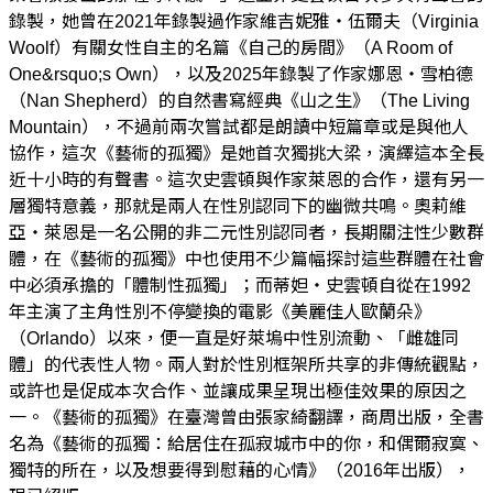
錄製，她曾在2021年錄製過作家維吉妮雅・伍爾夫（Virginia
Woolf）有關女性自主的名篇《自己的房間》（A Room of
One&rsquo;s Own），以及2025年錄製了作家娜恩・雪柏德
（Nan Shepherd）的自然書寫經典《山之生》（The Living
Mountain），不過前兩次嘗試都是朗讀中短篇章或是與他人
協作，這次《藝術的孤獨》是她首次獨挑大梁，演繹這本全長
近十小時的有聲書。這次史雲頓與作家萊恩的合作，還有另一
層獨特意義，那就是兩人在性別認同下的幽微共鳴。奧莉維
亞・萊恩是一名公開的非二元性別認同者，長期關注性少數群
體，在《藝術的孤獨》中也使用不少篇幅探討這些群體在社會
中必須承擔的「體制性孤獨」；而蒂妲・史雲頓自從在1992
年主演了主角性別不停變換的電影《美麗佳人歐蘭朵》
（Orlando）以來，便一直是好萊塢中性別流動、「雌雄同
體」的代表性人物。兩人對於性別框架所共享的非傳統觀點，
或許也是促成本次合作、並讓成果呈現出極佳效果的原因之
一。《藝術的孤獨》在臺灣曾由張家綺翻譯，商周出版，全書
名為《藝術的孤獨：給居住在孤寂城市中的你，和偶爾寂寞、
獨特的所在，以及想要得到慰藉的心情》（2016年出版），