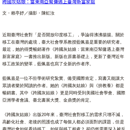
跨國灰姑娘：當東南亞幫傭遇上臺灣新富家庭
文・賴亭妤／攝影・陳虹汝
近期臺灣社會對「是否開放印度移工」，爭論得沸沸揚揚。關於
移工在臺灣的處境，臺大社會學系教授藍佩嘉是重要的研究者。
最近，她的得獎暢銷著作《跨國灰姑娘：當東南亞幫傭遇上臺灣
新富家庭》一書推出新版。新版在原書基礎上，更新了臺灣近年
移工政策的變革，藍佩嘉也寫了全新的作者序。
藍佩嘉是一位不但學術研究紮實、備受國際肯定，寫書又能讓大
眾讀者樂於閱讀的作者。她的《跨國灰姑娘》與《拚教養》都是
暢銷書。其中《跨國灰姑娘 》更是同時受到美國社會學會、國際
亞洲學者會議、臺北書展大獎、金鼎獎的肯定。
《跨國灰姑娘》出版20年來，臺灣社會對移工的需求只增不減，
高齡化社會、老後的照護也成了每個人都必須面對的課題，但是
臺灣社會如何看待移工、如何與移工相處？ 卻仍然需要深入被反