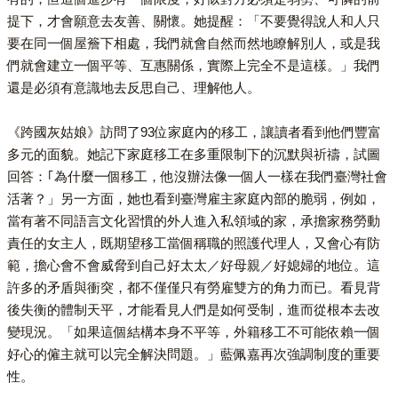
提下，才會願意去友善、關懷。她提醒：「不要覺得說人和人只
要在同一個屋簷下相處，我們就會自然而然地瞭解別人，或是我
們就會建立一個平等、互惠關係，實際上完全不是這樣。」我們
還是必須有意識地去反思自己、理解他人。
《跨國灰姑娘》訪問了93位家庭內的移工，讓讀者看到他們豐富
多元的面貌。她記下家庭移工在多重限制下的沉默與祈禱，試圖
回答：｢為什麼一個移工，他沒辦法像一個人一樣在我們臺灣社會
活著？」另一方面，她也看到臺灣雇主家庭內部的脆弱，例如，
當有著不同語言文化習慣的外人進入私領域的家，承擔家務勞動
責任的女主人，既期望移工當個稱職的照護代理人，又會心有防
範，擔心會不會威脅到自己好太太／好母親／好媳婦的地位。這
許多的矛盾與衝突，都不僅僅只有勞雇雙方的角力而已。看見背
後失衡的體制天平，才能看見人們是如何受制，進而從根本去改
變現況。「如果這個結構本身不平等，外籍移工不可能依賴一個
好心的僱主就可以完全解決問題。」藍佩嘉再次強調制度的重要
性。