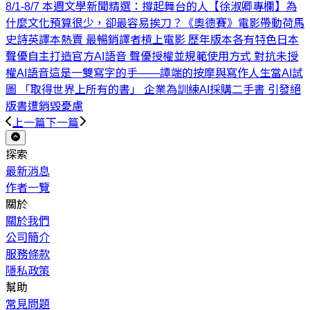
8/1-8/7 本週文學新聞精選：撐起舞台的人
【徐淑卿專欄】為
什麼文化預算很少，卻最容易挨刀？
《奧德賽》電影帶動荷馬
史詩英譯本熱賣 最暢銷譯者槓上電影 歷年版本各有特色
日本
聲優自主打造官方AI語音 聲優授權並規範使用方式 對抗未授
權AI語音
這是一雙寫字的手——譚端的按摩與寫作人生
當AI試
圖 「取得世界上所有的書」 企業為訓練AI採購二手書 引發絕
版書遭銷毀憂慮
上一篇
下一篇
探索
最新消息
作者一覽
關於
關於我們
公司簡介
服務條款
隱私政策
幫助
常見問題