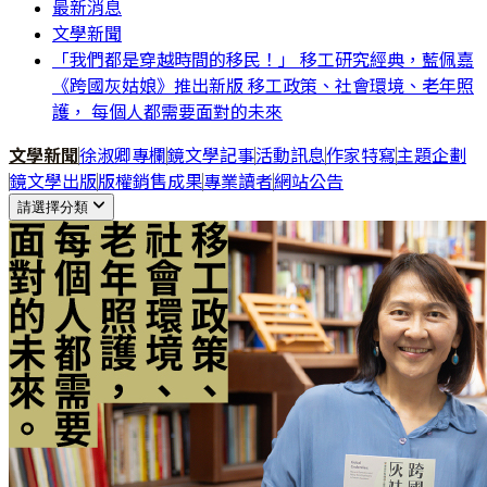
最新消息
文學新聞
「我們都是穿越時間的移民！」 移工研究經典，藍佩嘉
《跨國灰姑娘》推出新版 移工政策、社會環境、老年照
護， 每個人都需要面對的未來
文學新聞
徐淑卿專欄
鏡文學記事
活動訊息
作家特寫
主題企劃
鏡文學出版
版權銷售成果
專業讀者
網站公告
請選擇分類