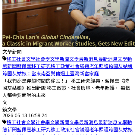
文學新聞
移工
社會
文學
社會學
文學新聞
文學最新消息
最新消息
文學動
態
新聞
藍佩嘉
移工研究
移工政策
社會議題
老年照護
跨國灰姑娘
跨國灰姑娘：當東南亞幫傭遇上臺灣新富家庭
「我們都是穿越時間的移民！」 移工研究經典，藍佩嘉《跨
國灰姑娘》推出新版 移工政策、社會環境、老年照護， 每個
人都需要面對的未來
文
鏡文學
2026-05-13 16:59:24
移工
社會
文學
社會學
文學新聞
文學最新消息
最新消息
文學動
態
新聞
藍佩嘉
移工研究
移工政策
社會議題
老年照護
跨國灰姑娘