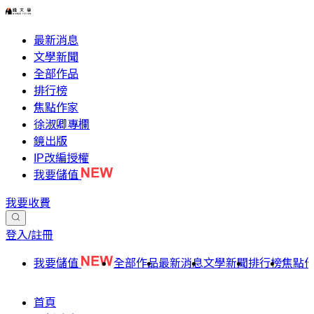
最新消息
文學新聞
全部作品
排行榜
焦點作家
徐淑卿專欄
鏡出版
IP改編授權
我要儲值
我要收費
登入/註冊
我要儲值
全部作品
最新消息
文學新聞
排行榜
焦點
首頁