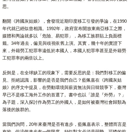
思。
翻開《跨國灰姑娘》，會發現近期印度移工引發的爭論，在1990
年代就已經似曾相識。1992年，政府宣布開放東南亞移工之際，
媒體和輿論就多以「危險、易犯罪」，為移工族群貼上負面標
籤。34年過去，偏見與歧視依舊上演。其實，幾十年的實證下
來，外籍勞工犯罪率遠低於本國人，本國人犯罪率甚至是外籍勞
工犯罪率的兩倍以上。
反倒是，在全球缺工的現象下，需要反思的是：我們對移工的偏
見、拒絕認識，影響的是否是我們自己？藍佩嘉在《跨國灰姑
娘》的序文中提及，在勞動環境與薪資無法與日韓競爭下，臺灣
早已不是移工海外工作的首選了。書中也以「誰是『外勞』？」
為子題，深入探討作為勞工的外國人，是如何被臺灣社會歸類為
落後的族群的。
當我們詢問，20年來臺灣是否有進步，藍佩嘉表示，整體而言是
有的，但這個進步有一個限度，好似對方必須是弱勢、可憐的前