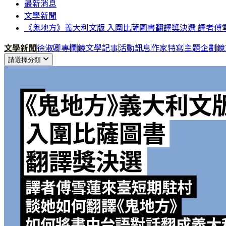
最新消息
文學新聞
《鬼地方》義大利文版 入圍比薩圖書翻譯獎決選 譯者傅
文學新聞
徐淑卿專欄
鏡文學記事
活動訊息
作家特寫
主題企劃
鏡
請選擇分類