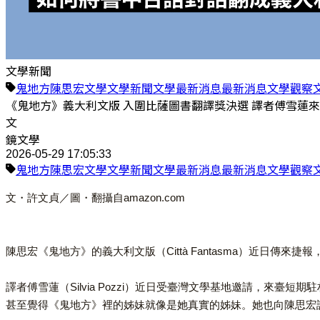
文學新聞
鬼地方
陳思宏
文學
文學新聞
文學最新消息
最新消息
文學觀察
《鬼地方》義大利文版 入圍比薩圖書翻譯獎決選 譯者傅雪蓮
文
鏡文學
2026-05-29 17:05:33
鬼地方
陳思宏
文學
文學新聞
文學最新消息
最新消息
文學觀察
文・許文貞／圖・翻攝自amazon.com
陳思宏《鬼地方》的義大利文版（Città Fantasma）近日傳來捷報，入圍比
譯者傅雪蓮（Silvia Pozzi）近日受臺灣文學基地邀請，
甚至覺得《鬼地方》裡的姊妹就像是她真實的姊妹。她也向陳思宏