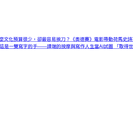
麼文化預算很少，卻最容易挨刀？
《奧德賽》電影帶動荷馬史詩
這是一雙寫字的手——譚端的按摩與寫作人生
當AI試圖 「取得