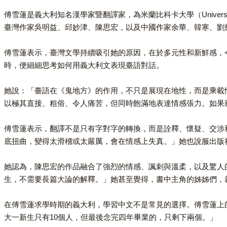
傅雪蓮是義大利知名漢學家暨翻譯家，為米蘭比科卡大學（University of 
臺灣作家吳明益、邱妙津、陳思宏，以及中國作家余華、韓寒、劉
傅雪蓮表示，臺灣文學持續吸引她的原因，在於多元性和新鮮感，
時，便細細思考如何用義大利文表現臺語對話。
她說：「臺語在《鬼地方》的作用，不只是展現在地性，而是乘載
以極其直接、粗俗、令人痛苦，但同時飽滿地表達情感張力。如果
傅雪蓮表示，翻譯不是只有字對字的轉換，而是詮釋、懷疑、交涉
底扭曲，變得太滑稽或太嚴厲，會在情感上失真。」她也說服出版
她認為，陳思宏的作品融合了強烈的情感、諷刺與溫柔，以及驚人
生，不需要長篇大論的解釋。」她甚至覺得，書中主角的姊姊們，
在傅雪蓮求學時期的義大利，學習中文不是常見的選擇。傅雪蓮上
大一新生只有10個人，但最後念完四年畢業的，只剩下兩個。」