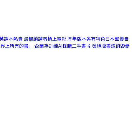
英譯本熱賣 最暢銷譯者槓上電影 歷年版本各有特色
日本聲優自
世界上所有的書」 企業為訓練AI採購二手書 引發絕版書遭銷毀憂