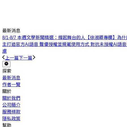
最新消息
8/1-8/7 本週文學新聞精選：撐起舞台的人
【徐淑卿專欄】為什
主打造官方AI語音 聲優授權並規範使用方式 對抗未授權AI語音
慮
上一篇
下一篇
探索
最新消息
作者一覽
關於
關於我們
公司簡介
服務條款
隱私政策
幫助