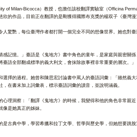
Milan-Bicocca）教授，也擔任該校翻譯實驗室（Officina Perm
慈欣的作品，目前正在翻譯的是剛獲得國際布克獎的楊双子《臺灣漫
令人驚艷，每位臺灣作者都打開一個完全不同的想像世界。她也對臺
情感記憶。」臺語是《鬼地方》書中角色的童年，是家庭與親密關係
將臺語全部翻成標準的義大利文，會抹除故事裡非常重要的層次。」
和選擇的過程。她曾和陳思宏討論書中罵人的臺語詞彙：「雖然義大
社，在書末加上詞彙表，標示臺語詞彙的讀音，並說明涵義。
的心理洞察：「翻譯《鬼地方》的時候，我變得和他的角色非常親近
就像是她真正的姊妹。
的是古典中學，學習希臘和拉丁文學、哲學與歷史學，但她想要跳脫