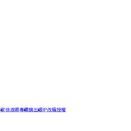
作家
徐淑卿專欄
鏡出版
IP改編授權