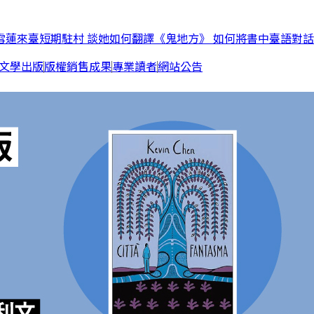
雪蓮來臺短期駐村 談她如何翻譯《鬼地方》 如何將書中臺語對
文學出版
版權銷售成果
專業讀者
網站公告