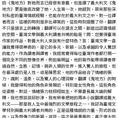
的《鬼地方》對她而言已經很有意義，但是讀了義大利文《鬼
地方》更是徹底改變了她。人生第一次，她感到，原來那些深
刻私密的臺灣情感經驗，也能存在於義大利文之中。對一位譯
者而言，這樣的時刻是非比尋常的。這些時刻提醒了你，翻譯
不只是語言上的轉換；翻譯可以在語言之間，創造出認識情感
的空間。臺灣文學與義大利讀者共鳴的點是？問：您覺得臺灣
作家的作品，對義大利人來說有什麼特色？答：臺灣文學一直
讓我覺得很神奇的，是它的多元、新穎，以及卓越的令人驚訝
的能力。作為讀者與譯者，我經常覺得每位臺灣作者都打開一
個完全不同的想像世界。例如吳明益，他的寫作能帶領讀者穿
過自然、生態、記憶，與非人類的世界，進入驚人的旅程，但
在最深處仍是人性。或是陳思宏，他的作品結合了情緒的張
力、諷刺、溫柔，以及驚人的心理洞察。翻譯《鬼地方》的時
候，我變得和他的角色非常親近，特別是女性角色，這些角色
從姿態、對話、情緒張力就栩栩如生，不需要長篇大論的解
釋。我也想談談邱妙津，我有榮幸把她的兩本小說翻譯成義大
利文——那是我人生中最強烈的文學旅程之一。我認為臺灣文
學特別與義大利讀者共鳴的，正是這種情感的力量、形式的自
由，以及想像力的新穎。或許，這才是最重要的：真正偉大的