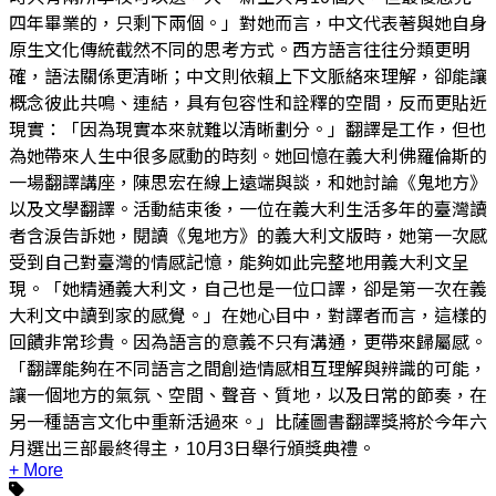
四年畢業的，只剩下兩個。」對她而言，中文代表著與她自身
原生文化傳統截然不同的思考方式。西方語言往往分類更明
確，語法關係更清晰；中文則依賴上下文脈絡來理解，卻能讓
概念彼此共鳴、連結，具有包容性和詮釋的空間，反而更貼近
現實：「因為現實本來就難以清晰劃分。」翻譯是工作，但也
為她帶來人生中很多感動的時刻。她回憶在義大利佛羅倫斯的
一場翻譯講座，陳思宏在線上遠端與談，和她討論《鬼地方》
以及文學翻譯。活動結束後，一位在義大利生活多年的臺灣讀
者含淚告訴她，閱讀《鬼地方》的義大利文版時，她第一次感
受到自己對臺灣的情感記憶，能夠如此完整地用義大利文呈
現。「她精通義大利文，自己也是一位口譯，卻是第一次在義
大利文中讀到家的感覺。」在她心目中，對譯者而言，這樣的
回饋非常珍貴。因為語言的意義不只有溝通，更帶來歸屬感。
「翻譯能夠在不同語言之間創造情感相互理解與辨識的可能，
讓一個地方的氣氛、空間、聲音、質地，以及日常的節奏，在
另一種語言文化中重新活過來。」比薩圖書翻譯獎將於今年六
月選出三部最終得主，10月3日舉行頒獎典禮。
+ More