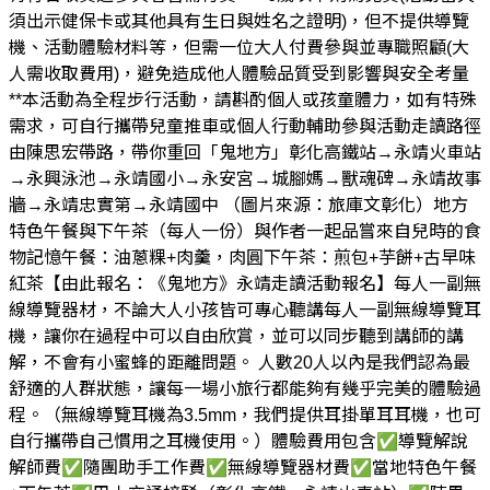
須出示健保卡或其他具有生日與姓名之證明)，但不提供導覽
機、活動體驗材料等，但需一位大人付費參與並專職照顧(大
人需收取費用)，避免造成他人體驗品質受到影響與安全考量
**本活動為全程步行活動，請斟酌個人或孩童體力，如有特殊
需求，可自行攜帶兒童推車或個人行動輔助參與活動走讀路徑
由陳思宏帶路，帶你重回「鬼地方」彰化高鐵站→永靖火車站
→永興泳池→永靖國小→永安宮→城腳媽→獸魂碑→永靖故事
牆→永靖忠實第→永靖國中 （圖片來源：旅庫文彰化）地方
特色午餐與下午茶（每人一份）與作者一起品嘗來自兒時的食
物記憶午餐：油蔥粿+肉羹，肉圓下午茶：煎包+芋餅+古早味
紅茶【由此報名：《鬼地方》永靖走讀活動報名】每人一副無
線導覽器材，不論大人小孩皆可專心聽講每人一副無線導覽耳
機，讓你在過程中可以自由欣賞，並可以同步聽到講師的講
解，不會有小蜜蜂的距離問題。 人數20人以內是我們認為最
舒適的人群狀態，讓每一場小旅行都能夠有幾乎完美的體驗過
程。（無線導覽耳機為3.5mm，我們提供耳掛單耳耳機，也可
自行攜帶自己慣用之耳機使用。）體驗費用包含✅導覽解說
解師費✅隨團助手工作費✅無線導覽器材費✅當地特色午餐