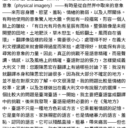
意象（physical imagery）——有時是從自然界中取來的意象
——來形容身體、慾望、羞恥、情緒的脆弱，以及人際關係。
有時他使用的意象驚人地大膽。例如有一段描寫，形容一個人
臉上的皺紋，「有日光有月色有星辰有雨絲，整張臉像是未經
開墾的田地，土地肥沃，草木怒生，蚯蚓翻土，風雨自在循
環」。翻譯像這樣的段落，需要很小心：處理得不好，在義大
利文裡讀起來就會顯得過度而笨拙。處理得好，就能保有非比
尋常的意象的力量。因此，真正的挑戰不是語意精確，而是聲
調、情感，以及風格上的精確。臺語對話的張力，怎樣變成義
大利文？問：您跟陳思宏在翻譯上有過哪些討論？答：我沒有
就翻譯本身和陳思宏討論很多，因為我大部分不確定的地方，
並不是在對原文的了解。中文很清楚。我的問題比較是情緒的
校準，定調，以及怎樣做出在義大利文中有說服力的選擇。一
個比較大的問題是臺灣臺語。一開始，我主要把臺語當成翻譯
中的挑戰。後來我發現，臺語是絕對必要的。在《鬼地方》
中，臺語不只是一種地方色彩或方言。它乘載著情感的記憶。
它是童年的語言、家族親密的語言，也是情緒暴力的語言、羞
恥、認同的語言。它可以殘酷直接，粗暴，帶來痛苦——但也