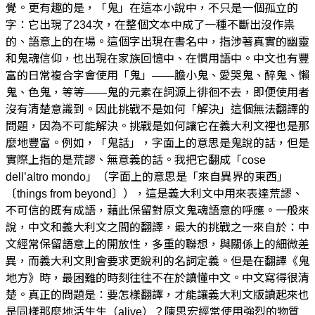
覺。更有趣的是，「鬼」在這本小說中，不只是一個孤立的
字：它出現了234次，在整個文本中成了一種不斷出沒作祟
的、語意上的在場。這個字出現在書名中，指涉著真實的幽靈
和鬼魂信仰，也出現在家族回憶中、在慣用語中。中文也有豐
富的日常複合字會使用「鬼」——膽小鬼、愛哭鬼、醉鬼、懶
鬼、色鬼，等等——鬼的元素在詞源上徘徊不去，即便使用者
沒有清楚意識到。因此挑戰不是如何「解決」這個無法翻譯的
問題，因為不可能解決。挑戰是如何讓它在義大利文裡也是那
麼地豐富。例如，「鬼話」，字面上的意思是鬼說的話，但是
實際上指的是荒謬、無意義的話。我把它翻成「cose
dell’altro mondo」（字面上的意思是「來自異界的東西」
〔things from beyond〕），這是義大利文中用來表達荒謬、
不可信的既有成語，藉此保留對原文鬼魂語意的呼應。一般來
說，中文和義大利文之間的翻譯，最大的挑戰之一來自於：中
文經常保留語意上的開放性，多重的聯想，與關係上的細微差
異，而義大利文則會要求更銳利的名詞定義。但是在翻譯《鬼
地方》時，最困難的時刻往往不在於讀懂中文。中文寫得很清
楚。真正的問題是：要怎樣翻譯，才能讓義大利文版讀起來也
是同樣那麼地活生生（alive）？陳思宏經常使用強烈的物質