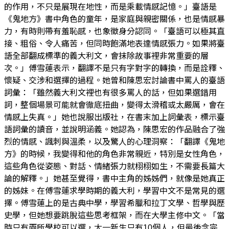
的作用，不只是展現在地性，而是乘載情感記憶。」臺語是
《鬼地方》書中角色的童年，是家庭與親密關係，也是情感暴
力，有時則帶有羞恥感，也象徵身分認同。「臺語可以極其直
接、粗俗、令人痛苦，但同時飽滿地表達情感張力。如果將臺
語全部翻成標準的義大利文，會抹除故事裡非常重要的層
次。」傅雪蓮表示，翻譯不是只有字對字的轉換，而是詮釋、
懷疑、交涉和選擇的過程。她曾和陳思宏討論書中罵人的臺語
詞彙：「雖然義大利文裡也有很多罵人的話，但如果選錯用
詞，整個場景可能就會徹底扭曲，變得太滑稽或太嚴厲，會在
情感上失真。」她也說服出版社，在書末加上詞彙表，標示臺
語詞彙的讀音，並說明涵義。她認為，陳思宏的作品融合了強
烈的情感、諷刺與溫柔，以及驚人的心理洞察：「翻譯《鬼地
方》的時候，我變得和他的角色非常親近，特別是女性角色，
這些角色從姿態、對話、情緒張力就栩栩如生，不需要長篇大
論的解釋。」她甚至覺得，書中主角的姊姊們，就像是她真正
的姊妹。在傅雪蓮求學時期的義大利，學習中文不是常見的選
擇。傅雪蓮上的是古典中學，學習希臘和拉丁文學、哲學與歷
史學，但她想要跳脫這些思考框架，而在大學主修中文。「當
時只有兩所學校可以選，大一新生只有10個人，但最後念完