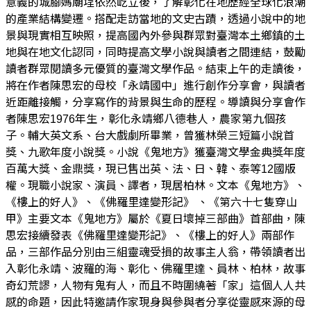
意義的城腳媽廟埕依然屹立後，了解彰化在地歷經全球化浪潮
的產業結構變遷。搭配走訪當地的文史古蹟，透過小說中的地
景與現實相互映照，提高國內外參與群眾對臺灣本土鄉鎮的土
地與在地文化認同，同時提高文學小說與讀者之間連結，鼓勵
讀者群眾閱讀多元優質的臺灣文學作品。結束上午的走讀後，
將在作者陳思宏的母校「永靖國中」進行創作分享會，與讀者
近距離接觸，分享寫作的背景與生命的歷程。導讀與分享會作
者陳思宏1976年生，彰化永靖鄉八德巷人，農家第九個孩
子。輔大英文系、台大戲劇所畢業，曾獲林榮三短篇小說首
獎、九歌年度小說獎。小說《鬼地方》獲臺灣文學金典獎年度
百萬大獎、金鼎獎，現已售出英、法、日、韓、泰等12國版
權。現職小說家、演員、譯者，現居柏林。文本《鬼地方》、
《樓上的好人》、《佛羅里達變形記》 、《第六十七隻穿山
甲》主要文本《鬼地方》屬於《夏日壞掉三部曲》首部曲，陳
思宏接續發表《佛羅里達變形記》、《樓上的好人》兩部作
品，三部作品分別由三組靈魂受損的故事主人翁，帶領讀者出
入彰化永靖、波羅的海、彰化、佛羅里達、員林、柏林，故事
奇幻荒謬，人物有鬼有人，而且不時圍繞著「家」這個人人共
感的命題，因此特邀請作家現身與參與者分享從靈感來源的母