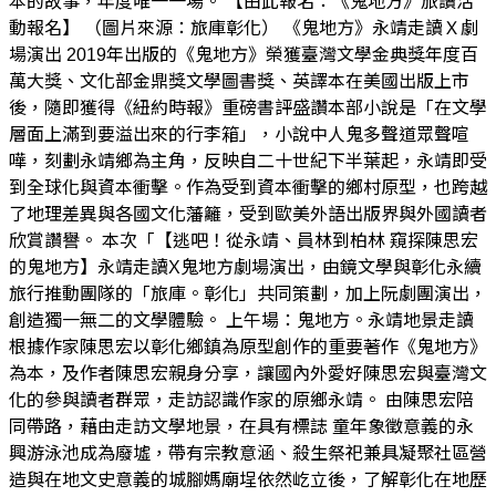
本的故事，年度唯一一場。 【由此報名：《鬼地方》旅讀活
動報名】 （圖片來源：旅庫彰化） 《鬼地方》永靖走讀Ｘ劇
場演出 2019年出版的《鬼地方》榮獲臺灣文學金典獎年度百
萬大獎、文化部金鼎獎文學圖書獎、英譯本在美國出版上市
後，隨即獲得《紐約時報》重磅書評盛讚本部小說是「在文學
層面上滿到要溢出來的行李箱」，小說中人鬼多聲道眾聲喧
嘩，刻劃永靖鄉為主角，反映自二十世紀下半葉起，永靖即受
到全球化與資本衝擊。作為受到資本衝擊的鄉村原型，也跨越
了地理差異與各國文化藩籬，受到歐美外語出版界與外國讀者
欣賞讚譽。 本次「【逃吧！從永靖、員林到柏林 窺探陳思宏
的鬼地方】永靖走讀X鬼地方劇場演出，由鏡文學與彰化永續
旅行推動團隊的「旅庫。彰化」共同策劃，加上阮劇團演出，
創造獨一無二的文學體驗。 上午場：鬼地方。永靖地景走讀
根據作家陳思宏以彰化鄉鎮為原型創作的重要著作《鬼地方》
為本，及作者陳思宏親身分享，讓國內外愛好陳思宏與臺灣文
化的參與讀者群眾，走訪認識作家的原鄉永靖。 由陳思宏陪
同帶路，藉由走訪文學地景，在具有標誌 童年象徵意義的永
興游泳池成為廢墟，帶有宗教意涵、殺生祭祀兼具凝聚社區營
造與在地文史意義的城腳媽廟埕依然屹立後，了解彰化在地歷