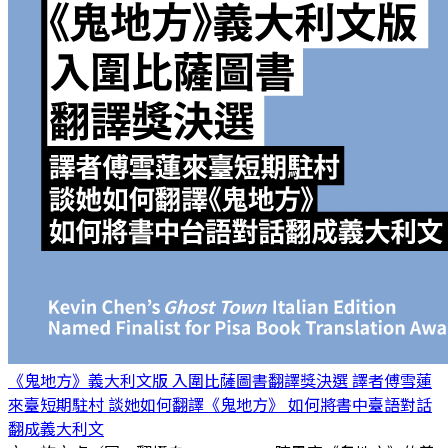
《鬼地方》義大利文版 入圍比薩圖書翻譯獎決選 譯者傅雪蓮
來臺短期駐村 談她如何翻譯《鬼地方》 如何將書中臺語對話
翻成義大利文