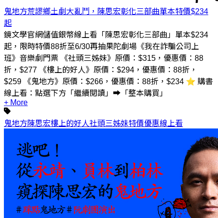
鬼地方荒謬鄉土劇大亂鬥，陳思宏彰化三部曲單本特價$234
起
鏡文學官網儲值銀幣線上看「陳思宏彰化三部曲」單本$234
起，限時特價88折至6/30再抽果陀劇場《我在詐騙公司上
班》音樂劇門票 《社頭三姊妹》原價：$315，優惠價：88
折，$277 《樓上的好人》原價：$294，優惠價：88折，
$259 《鬼地方》原價：$266，優惠價：88折，$234 ⭐ 購書
線上看：點選下方「繼續閱讀」➡︎「整本購買」
+ More
鬼地方
陳思宏
樓上的好人
社頭三姊妹
特價
優惠
線上看