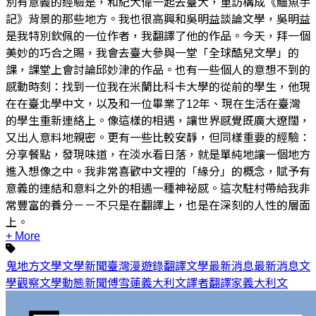
別有意義的經驗是，和紀大偉一起去臺大，重訪構成《鱷魚手
記》背景的那些地方。我也很高興和吳明益談論文學，吳明益
是我特別欽佩的一位作者，我翻譯了他的作品。今天，拜一個
美妙的巧合之賜，我會去臺大參與一堂「全球酷兒文學」的
課，課堂上會討論邱妙津的作品。也有一些個人的意想不到的
感動時刻：找到一位我在米蘭比科卡大學的從前的學生，他現
在在臺北學中文，以及和一位畢業了12年、現在生活在臺灣
的學生重新連絡上。像這樣的相遇，讓世界感覺既廣大遼闊，
又出人意料地親密。更有一些比較安靜，但同樣重要的經驗：
分享餐點，發現味道，在淡水看日落，就是單純地讓一個地方
進入想像之中。我非常喜歡中文裡的「緣分」的概念，賦予有
意義的連結和意料之外的相遇一種神祕感。這次駐村帶給我非
常豐富的養分－－不只是在翻譯上，也是在深刻的人性的層面
上。
+ More
鬼地方
文學
文學新聞
臺灣漫遊錄
翻譯
文學最新消息
最新消息
文
學觀察
文學動態
新聞
傅雪蓮
義大利文譯者
翻譯家
義大利文