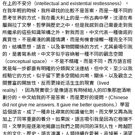
在上的不安分（intellectual and existential restlessness）。
在我年輕的時候，我所尋找的比較不是答案，而是一種不同的
思考世界的方式。我在義大利上的是一所古典中學，沈浸在希
臘與拉丁文學、哲學與歷史之中，但是我感到自己需要走到我
所繼承的這些知識架構之外。對我而言，中文代表一種徹底的
異質性，不是膚淺的異國情調，而是有機會接觸一種完全不同
的，結構思想、語言、以及事物間關係的方式。尤其最吸引我
的，是書寫系統。中文字似乎容納著一種不同的觀念空間
（conceptual space），不是不精確，而是不同。西方語言經
常是每一步都要有明確的分類與文法連結，但中文，至少以我
經驗它的方式，似乎留下更多空間給共鳴、關係，以及觀念之
間豐富的開放性，反而更接近活生生的現實（lived
reality），因為現實很少是像語言有時候給人的印象那麽清晰
劃分的。中文給我的不是答案，而是更好的提問。(Chinese
did not give me answers. It gave me better questions.）學習
這個語言，成了一種非比尋常的知識催化劑。而文學又再為我
加上了同等重要的養分。如果說，語言吸引我是因為它極端不
同，文學則是逐漸地揭露出我們之間共同的深刻人性。跨越巨
大的文化、歷史、語言鴻溝，人類持續在愛著、哀悼著、渴望