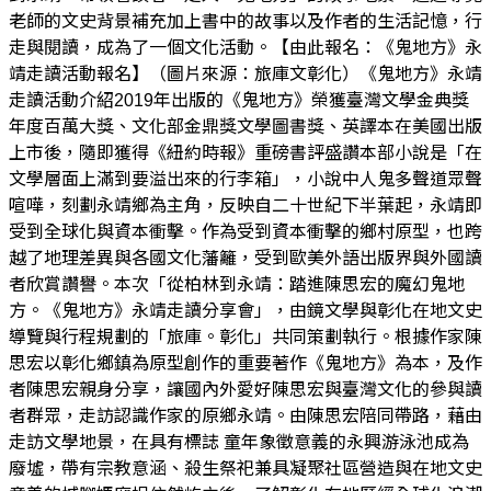
老師的文史背景補充加上書中的故事以及作者的生活記憶，行
走與閱讀，成為了一個文化活動。【由此報名：《鬼地方》永
靖走讀活動報名】（圖片來源：旅庫文彰化）《鬼地方》永靖
走讀活動介紹2019年出版的《鬼地方》榮獲臺灣文學金典獎
年度百萬大獎、文化部金鼎獎文學圖書獎、英譯本在美國出版
上市後，隨即獲得《紐約時報》重磅書評盛讚本部小說是「在
文學層面上滿到要溢出來的行李箱」，小說中人鬼多聲道眾聲
喧嘩，刻劃永靖鄉為主角，反映自二十世紀下半葉起，永靖即
受到全球化與資本衝擊。作為受到資本衝擊的鄉村原型，也跨
越了地理差異與各國文化藩籬，受到歐美外語出版界與外國讀
者欣賞讚譽。本次「從柏林到永靖：踏進陳思宏的魔幻鬼地
方。《鬼地方》永靖走讀分享會」，由鏡文學與彰化在地文史
導覽與行程規劃的「旅庫。彰化」共同策劃執行。根據作家陳
思宏以彰化鄉鎮為原型創作的重要著作《鬼地方》為本，及作
者陳思宏親身分享，讓國內外愛好陳思宏與臺灣文化的參與讀
者群眾，走訪認識作家的原鄉永靖。由陳思宏陪同帶路，藉由
走訪文學地景，在具有標誌 童年象徵意義的永興游泳池成為
廢墟，帶有宗教意涵、殺生祭祀兼具凝聚社區營造與在地文史