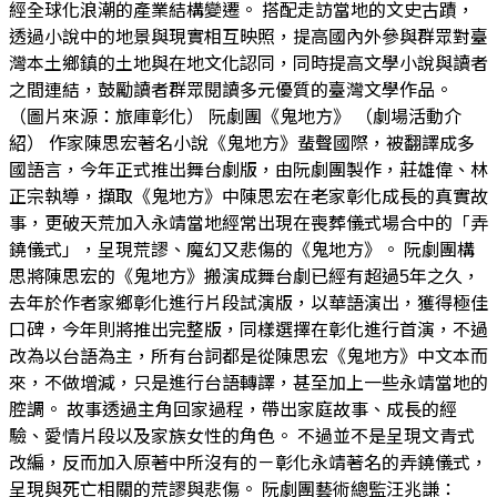
經全球化浪潮的產業結構變遷。 搭配走訪當地的文史古蹟，
透過小說中的地景與現實相互映照，提高國內外參與群眾對臺
灣本土鄉鎮的土地與在地文化認同，同時提高文學小說與讀者
之間連結，鼓勵讀者群眾閱讀多元優質的臺灣文學作品。
（圖片來源：旅庫彰化） 阮劇團《鬼地方》 （劇場活動介
紹） 作家陳思宏著名小說《鬼地方》蜚聲國際，被翻譯成多
國語言，今年正式推出舞台劇版，由阮劇團製作，莊雄偉、林
正宗執導，擷取《鬼地方》中陳思宏在老家彰化成長的真實故
事，更破天荒加入永靖當地經常出現在喪葬儀式場合中的「弄
鐃儀式」，呈現荒謬、魔幻又悲傷的《鬼地方》。 阮劇團構
思將陳思宏的《鬼地方》搬演成舞台劇已經有超過5年之久，
去年於作者家鄉彰化進行片段試演版，以華語演出，獲得極佳
口碑，今年則將推出完整版，同樣選擇在彰化進行首演，不過
改為以台語為主，所有台詞都是從陳思宏《鬼地方》中文本而
來，不做增減，只是進行台語轉譯，甚至加上一些永靖當地的
腔調。 故事透過主角回家過程，帶出家庭故事、成長的經
驗、愛情片段以及家族女性的角色。 不過並不是呈現文青式
改編，反而加入原著中所沒有的－彰化永靖著名的弄鐃儀式，
呈現與死亡相關的荒謬與悲傷。 阮劇團藝術總監汪兆謙：