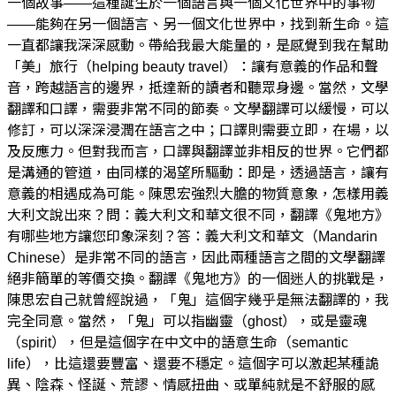
一個故事——這種誕生於一個語言與一個文化世界中的事物
——能夠在另一個語言、另一個文化世界中，找到新生命。這
一直都讓我深深感動。帶給我最大能量的，是感覺到我在幫助
「美」旅行（helping beauty travel）：讓有意義的作品和聲
音，跨越語言的邊界，抵達新的讀者和聽眾身邊。當然，文學
翻譯和口譯，需要非常不同的節奏。文學翻譯可以緩慢，可以
修訂，可以深深浸潤在語言之中；口譯則需要立即，在場，以
及反應力。但對我而言，口譯與翻譯並非相反的世界。它們都
是溝通的管道，由同樣的渴望所驅動：即是，透過語言，讓有
意義的相遇成為可能。陳思宏強烈大膽的物質意象，怎樣用義
大利文說出來？問：義大利文和華文很不同，翻譯《鬼地方》
有哪些地方讓您印象深刻？答：義大利文和華文（Mandarin
Chinese）是非常不同的語言，因此兩種語言之間的文學翻譯
絕非簡單的等價交換。翻譯《鬼地方》的一個迷人的挑戰是，
陳思宏自己就曾經說過，「鬼」這個字幾乎是無法翻譯的，我
完全同意。當然，「鬼」可以指幽靈（ghost），或是靈魂
（spirit），但是這個字在中文中的語意生命（semantic
life），比這還要豐富、還要不穩定。這個字可以激起某種詭
異、陰森、怪誕、荒謬、情感扭曲、或單純就是不舒服的感