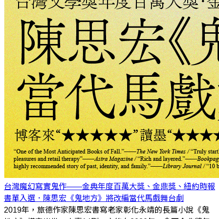
台灣魔幻寫實鬼作——金典年度百萬大獎、金鼎獎、紐約時報
書單入選．陳思宏《鬼地方》將改編當代馬戲舞台劇
2019年，旅德作家陳思宏書寫老家彰化永靖的長篇小說《鬼