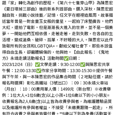
題「家」轉化為創作的歷程。《第六十七隻穿山甲》為陳思宏
《夏日壞掉三部曲》後的新系列首部曲。鑽入深秋，陳思宏超
越自我，挑戰小說技藝／記憶，任文字在眼裡造風雨。故事描
述當年曾是一對金童玉女般的童星，一起拍了床墊廣告。他們
大紅，還拍了電影。但是漸漸長大進入的世界，並不是一個美
夢。一開始他們互相依偎，走著走著，走到失散，在各自的生
活裡，變成滄桑、破碎、孤單，不好睡的大人。陳思宏以此作
致敬所有的女孩和LGBTQIA+，獻給父權社會下，那些本該值
得自由生長，卻遍體鱗傷的，他與她。【由此報名：《鬼地
方》永靖走讀活動報名】活動時間✅日期：
2023/12/24（日）✅文學走讀：9:30-12:00✅與陳思宏共享
午餐：12:00-13:30✅作家分享時間：13:30-15:30※提供午餐
與下午茶，與一本陳思宏的作品集合時間（２地點任選，請於
報名時選擇）彰化高鐵站（3號出口）：09：30永靖火車站
（月台）：10：00費用單人價：1499元（新台幣）※收費舉
例：1位大人+1位6歲(含)以上小孩+1位6歲以下的小小朋友=
收費報名為2人6歲(含)以上皆為收費參與者，為維護體驗品質
以及維護所有參與者權益，不接受「未繳費跟隨一起走」，所
有符合收費之參與者皆需付費。**6歲以下則為免費(活動當天