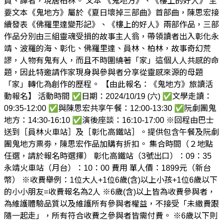
員、譯者，現居柏林。 文本 《鬼地方》、《樓上的好人》 主
要文本《鬼地方》屬於《夏日壞掉三部曲》首部曲，陳思宏接
續發表《佛羅里達變形記》、《樓上的好人》兩部作品，三部
作品分別由三組靈魂受損的故事主人翁，帶領讀者出入彰化永
靖、波羅的海、彰化、佛羅里達、員林、柏林，故事奇幻荒
謬，人物有鬼有人，而且不時圍繞著「家」這個人人共感的命
題，因此特邀請作家現身與參與者分享從靈感來源的母題
「家」轉化為創作的歷程。 【由此報名：《鬼地方》旅讀活
動報名】 活動時間 ✅日期：2024/10/19 (六) ✅文學走讀：
09:35-12:00 ✅與陳思宏共享午餐：12:00-13:30 ✅阮劇團鬼
地方：14:30-16:10 ✅演後座談：16:10-17:00 ※回程由巴士
送到［員林火車站］及［彰化高鐵站］。提供包含午餐及阮劇
團鬼地方票劵，陳思宏作品加購有折扣。 集合時間（２地點
任選，請於報名時選擇） 彰化高鐵站（3號出口）：09：35
永靖火車站（月台）：10：00 費用 單人價：1899元（新台
幣） ※收費舉例：1位大人+1位6歲(含)以上小孩+1位6歲以下
的小小朋友=收費報名為2人 ※6歲(含)以上皆為收費參與者，
為維護體驗品質以及維護所有參與者權益，不接受「未繳費跟
隨一起走」，所有符合收費之參與者皆需付費。 ※6歲以下則