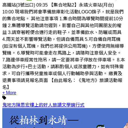
高鐵站(3號出口) 09:35 【集合地點2】永靖火車站(月台)
10:00 現場我們將會準備旅庫彰化活動LOGO旗子，就是我們
的集合地點。 其他注意事項 1.集合時間為導覽時間提前10分
鐘 2.集體導覽活動請勿遲到，影響自己與其他同團朋友的權
益 3.請穿著輕便合適行走的鞋子，並準備飲水、防曬或雨具
4.雨天並不影響導覽活動，但請自備雨具 5.可自備自用耳機
(如沒有個人耳機，我們也將提供公用耳機)，方便使用無線導
覽機。 6.導覽時可能會走在馬路上，請隨時注意個人安全。
7.路邊停車經常性拖吊，請一定要將車子停放在停車場。 8.本
活動為步行+巴士活動，請斟酌個人或孩童體力，如有特殊需
求，可自行攜帶兒童推車或個人行動輔助參與活動。 繳費及
退費事項請見報名頁面 【由此報名：《鬼地方》旅讀活動報
名】
+ More
鬼地方
陳思宏
樓上的好人
旅讀
文學鏡行式