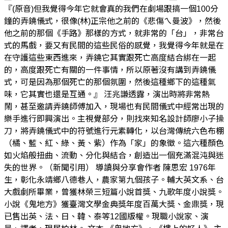
『(原音)但我覺得今年它就會真的我們在劇場跟搞一個100分
鐘的弄鐃儀式，很像(林)正宗他之前的《悲傷ㄟ曼波》，然後
他之前的那個《手路》那樣的方式，就非常的「台」，非常台
式的馬戲，要又有民間的這些民俗的感覺，我覺得今年就是在
在守護這些東西進來，弄鐃它其實跟死亡高度結合綁在一起
的，高度跟死亡有關的一件事情，所以原著沒有講到弄鐃儀
式，可是因為那個死亡的那個氛圍，然後這種鄉下的這種氣
味，它其實也還是互通。』 汪兆謙透露，演出時將非常熱
鬧，甚至邀請弄鐃師傅加入，現場也有民間儀式中經常出現的
樂手進行即興演出。主視覺部分，則找來知名設計師廖小子操
刀，將弄鐃儀式中的符號進行元素轉化，以台灣傳統六色布棚
（橘、藍、紅、綠、黃、紫）作為「家」的象徵。這六種顏色
如火焰般扭曲、流動、分化與結合，創造出一個充滿混沌與迷
失的世界。（新聞引用） 導讀與分享會作者 陳思宏 1976年
生，彰化永靖鄉八德巷人，農家第九個孩子。輔大英文系、台
大戲劇所畢業，曾獲林榮三短篇小說首獎、九歌年度小說獎。
小說《鬼地方》獲臺灣文學金典獎年度百萬大獎、金鼎獎，現
已售出英、法、日、韓、泰等12國版權。現職小說家、演