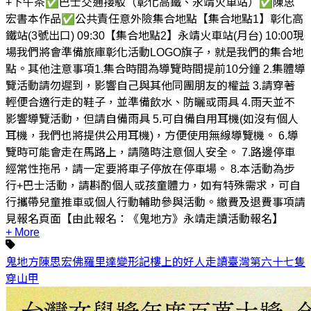
+下午茶✅巴士交通接駁（彰化高鐵、永靖火車站）✅陳思
宏書本作品✅公共責任意外險集合地點【集合地點1】彰化高
鐵站(3號出口) 09:30【集合地點2】永靖火車站(月台) 10:00現
場我們將會準備旅庫彰化活動LOGO旗子，就是我們的集合地
點。其他注意事項1.集合時間為導覽時間提前10分鐘 2.集體導
覽活動請勿遲到，影響自己與其他同團朋友的權益 3.請穿著
輕便合適行走的鞋子，並準備飲水、防曬或雨具 4.雨天並不
影響導覽活動，但請自備雨具 5.可自備自用耳機(如沒有個人
耳機，我們也將提供公用耳機)，方便使用無線導覽機。 6.導
覽時可能會走在馬路上，請隨時注意個人安全。 7.路邊停車
經常性拖吊，請一定要將車子停放在停車場。 8.本活動為步
行+巴士活動，請斟酌個人或孩童體力，如有特殊需求，可自
行攜帶兒童推車或個人行動輔助參與活動。繳費及退費事項請
見報名頁面【由此報名：《鬼地方》永靖走讀活動報名】
+ More
鬼地方
陳思宏
佛羅里達變形記
樓上的好人
走讀臺灣
第六十七隻
穿山甲