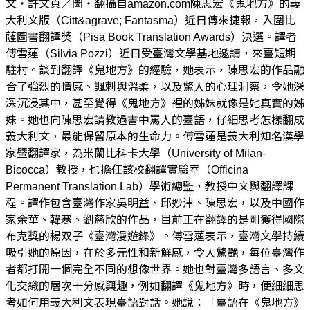
文・許文貞／圖・翻攝自amazon.com陳思宏《鬼地方》的義
大利文版（Citt&agrave; Fantasma）近日傳來捷報，入圍比
薩圖書翻譯獎（Pisa Book Translation Awards）決選。譯者
傅雪蓮（Silvia Pozzi）近日受臺灣文學基地邀請，來臺短期
駐村。談到翻譯《鬼地方》的經驗，她表示，陳思宏的作品融
合了強烈的情感、諷刺與溫柔，以及驚人的心理洞察，令她深
深沉浸其中，甚至覺得《鬼地方》裡的姊妹就像是她真實的姊
妹。她也向陳思宏請教過書中罵人的臺語，仔細思考怎樣翻成
義大利文，最能保留原本的生命力。傅雪蓮是義大利知名漢學
家暨翻譯家，為米蘭比科卡大學（University of Milan-
Bicocca）教授，也擔任該校翻譯實驗室（Officina
Permanent Translation Lab）學術總監，教授中文與翻譯課
程。譯作包含臺灣作家吳明益、邱妙津、陳思宏，以及中國作
家余華、韓寒、劉慈欣的作品，目前正在翻譯的是剛獲得國際
布克獎的楊双子《臺灣漫遊錄》。傅雪蓮表示，臺灣文學持續
吸引她的原因，在於多元性和新鮮感，令人驚艷，每位臺灣作
者都打開一個完全不同的想像世界。她也對臺灣多語言、多文
化交織的層次十分感興趣，例如翻譯《鬼地方》時，便細細思
考如何用義大利文表現臺語對話。她說：「臺語在《鬼地方》