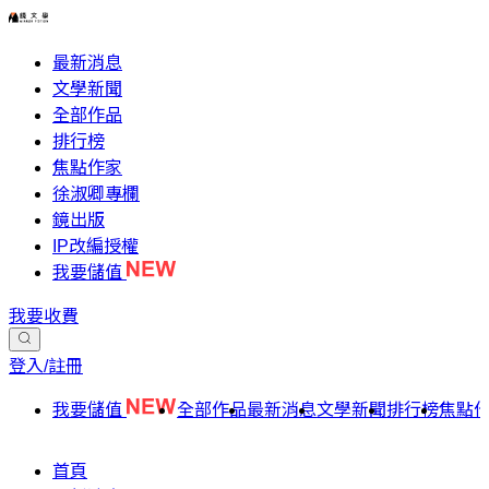
最新消息
文學新聞
全部作品
排行榜
焦點作家
徐淑卿專欄
鏡出版
IP改編授權
我要儲值
我要收費
登入/註冊
我要儲值
全部作品
最新消息
文學新聞
排行榜
焦點
首頁