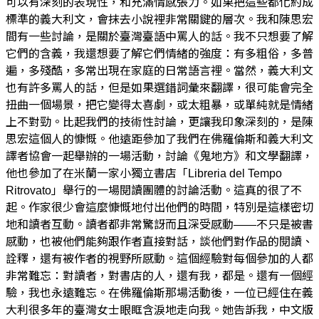
可以有深刻的表現性，和充滿情感張力。如果把這些都化約成
標準的義大利文，會抹去小說裡非常關鍵的層次。我和陳思宏
間有一些討論，是關於臺灣臺語中罵人的話。我不只想要了解
它們的含義，我還想要了解它們情緒的強度：有多粗俗，多普
遍，多殘酷，多常出現在家庭的日常語言裡。當然，義大利文
也有許多罵人的話，但是如果選錯詞彙來翻譯，很可能會完全
扭曲一個場景，把它變得太喜劇，或太粗暴，或單純就是情緒
上不對勁。比起我們的技術性討論，更讓我印象深刻的，是陳
思宏這個人的慷慨。他遠距參加了我們在佛羅倫斯和義大利文
譯者協會一起舉辦的一場活動，討論《鬼地方》和文學翻譯，
他也參加了在米蘭一家小獨立書店「Libreria del Tempo
Ritrovato」舉行的一場閱讀團體的討論活動。這真的很了不
起。作家很少會這麼慷慨地付出他們的時間，特別是這樣密切
地和讀者互動。讀者都非常驚訝而且深受感動——不只是被書
感動，也被他們能夠跟作者直接對話，談他們對作品的閱讀、
詮釋，還有被作者的視野所感動。這個經驗對每個參加的人都
非常難忘：對讀者，對書店的人，還有我，都是。還有一個經
驗，我也永遠難忘。在佛羅倫斯那場活動後，一位已經住在義
大利很多年的臺灣女士眼眶含淚地走向我。她告訴我，中文版