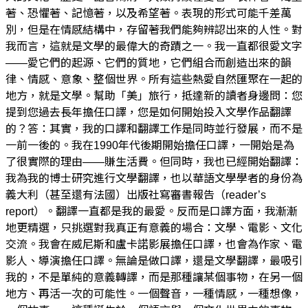
著、恐懼著、記憶著，以及希望著。表現的形式可能千差萬
別，但是在情感結構中，存留著我們能夠辨認出來的人性。對
我而言，這就是文學的最偉大的奇蹟之一。我一直都很愛文字
——愛它們的起源、它們的質地，它們組合而創造出來的韻
律、情感、意象、整個世界。所有這些熱愛自然匯聚在一起的
地方，就是文學。幫助「美」旅行，抵達新的讀者身邊問：您
提到您過去長年擔任口譯，您是如何開始投入文學作品翻譯
的？答：其實，我的口譯和翻譯工作是同時並行發展，而不是
一前一後的。我在1990年代後期開始擔任口譯，一開始是為
了很實際的理由——賺生活費。但同時，我也已經開始翻譯：
我為我的博士研究進行文學翻譯，也以華語文學學者的身份為
義大利（甚至還有法國）出版社寫審書報告（reader’s
report）。翻譯一直都是我的最愛。反而是口譯方面，我漸漸
地更精選，只挑選對我真正有意義的場合：文學、電影、文化
交流。我會在威尼斯和盧卡諾影展擔任口譯，也會為作家、電
影人、導演擔任口譯。無論是做口譯，還是文學翻譯，最吸引
我的，不是單純的意義轉譯，而是那種讓某個事物，在另一個
地方、再活一次的可能性。一個聲音，一種情感，一種想像，