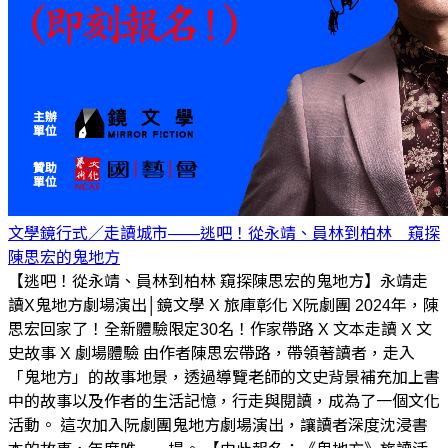
文學鏡行式／走讀城市——逃吧！從永靖、員林到柏林 窺探
陳思宏的鬼地方
【逃吧！從永靖、員林到柏林 窺探陳思宏的鬼地方】永靖走
讀X鬼地方劇場演出│鏡文學 X 旅庫彰化 X阮劇團 2024年，陳
思宏回家了！全新體驗限定30名！作家帶路 X 文本走讀 X 文
史故事 X 劇場體驗 由作者陳思宏帶路，帶領著讀者，走入
「鬼地方」的故事地景，透過導覽老師的文史背景補充加上書
中的故事以及作者的生活記憶，行走與閱讀，成為了一個文化
活動。 這次加入阮劇團鬼地方劇場演出，讓讀者深度沈浸書