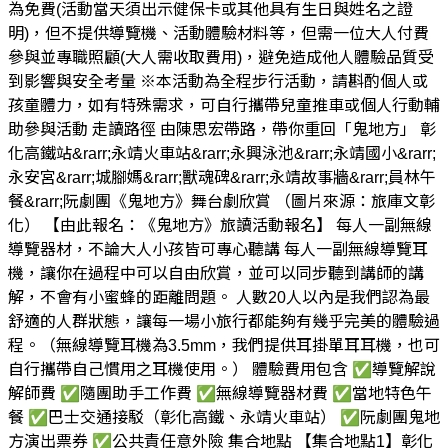
為免費(活動當天須出示健保卡或其他具有生日與姓名之證
明)，但不提供導覽機、活動體驗材料等，但需一位大人付費
參與並專職照顧(大人需收取費用)，避免造成他人體驗品質受
到影響與安全考量 ※本活動為全程步行活動，請斟酌個人或
孩童體力，如有特殊需求，可自行攜帶兒童推車或個人行動輔
助參與活動 走讀路徑 由陳思宏帶路，帶你重回「鬼地方」 彰
化高鐵站&rarr;永靖火車站&rarr;永興泳池&rarr;永靖國小&rarr;
永安宮&rarr;城腳媽&rarr;獸魂碑&rarr;永靖故事牆&rarr;員林午
餐&rarr;阮劇團《鬼地方》舞台劇欣賞 （圖片來源：旅庫文彰
化） 【由此報名：《鬼地方》旅讀活動報名】 每人一副無線
導覽器材，不論大人小孩皆可專心聽講 每人一副無線導覽耳
機，讓你在過程中可以自由欣賞，並可以同步聽到講師的講
解，不會有小蜜蜂的距離問題。 人數20人以內是我們認為最
舒適的人群狀態，讓每一場小旅行都能夠有幾乎完美的體驗過
程。（無線導覽耳機為3.5mm，我們提供耳掛單耳耳機，也可
自行攜帶自己慣用之耳機使用。） 體驗費用包含 ✅導覽解說
解師費 ✅隨團助手工作費 ✅無線導覽器材費 ✅當地特色午
餐 ✅巴士交通接駁（彰化高鐵、永靖火車站） ✅阮劇團鬼地
方演出票券 ✅公共責任意外險 集合地點 【集合地點1】彰化