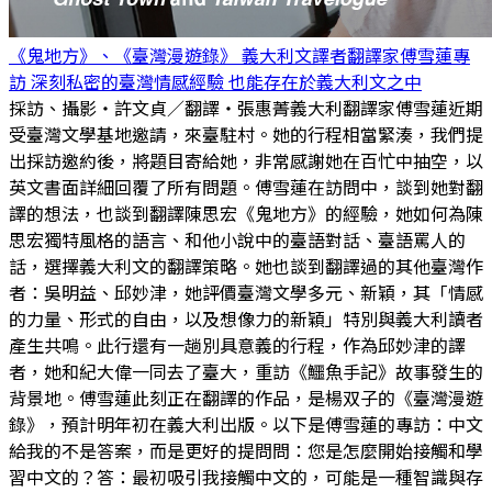
《鬼地方》、《臺灣漫遊錄》 義大利文譯者翻譯家傅雪蓮專
訪 深刻私密的臺灣情感經驗 也能存在於義大利文之中
採訪、攝影・許文貞／翻譯・張惠菁義大利翻譯家傅雪蓮近期
受臺灣文學基地邀請，來臺駐村。她的行程相當緊湊，我們提
出採訪邀約後，將題目寄給她，非常感謝她在百忙中抽空，以
英文書面詳細回覆了所有問題。傅雪蓮在訪問中，談到她對翻
譯的想法，也談到翻譯陳思宏《鬼地方》的經驗，她如何為陳
思宏獨特風格的語言、和他小說中的臺語對話、臺語罵人的
話，選擇義大利文的翻譯策略。她也談到翻譯過的其他臺灣作
者：吳明益、邱妙津，她評價臺灣文學多元、新穎，其「情感
的力量、形式的自由，以及想像力的新穎」特別與義大利讀者
產生共鳴。此行還有一趟別具意義的行程，作為邱妙津的譯
者，她和紀大偉一同去了臺大，重訪《鱷魚手記》故事發生的
背景地。傅雪蓮此刻正在翻譯的作品，是楊双子的《臺灣漫遊
錄》，預計明年初在義大利出版。以下是傅雪蓮的專訪：中文
給我的不是答案，而是更好的提問問：您是怎麼開始接觸和學
習中文的？答：最初吸引我接觸中文的，可能是一種智識與存