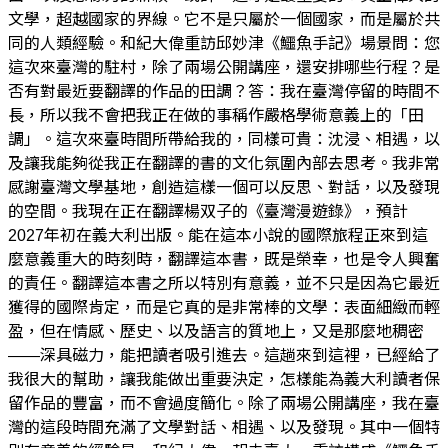
文學，超越國家的界線。它不是只屬於一個國家，而是屬於共
同的人類經驗。和紀大偉重訪邱妙津《鱷魚手記》場景問：您
這次來臺灣的駐村，除了兩場公開講座，還安排哪些行程？是
否有對最近要翻譯的作品的田調？答：我在臺灣停留的時間不
長，所以我不會把我正在做的事稱作嚴格學術意義上的「田
調」。這次來臺時間所帶給我的，同樣可貴：沈浸、相遇，以
及讓我能夠從我正在翻譯的書的文化氛圍內部去思考。我非常
感謝臺灣文學基地，創造這樣一個可以反思、對話，以及發現
的空間。我現在正在翻譯楊双子的《臺灣漫遊錄》，預計
2027年初在義大利出版。能在這本小說的國際旅程正來到這
麼意義重大的時刻時，翻譯這本書，既是榮幸，也是令人興奮
的責任。翻譯這本書之所以特別有意義，並不只是因為它最近
獲得的國際肯定，而是它真的是非常棒的文學：表面細緻而輕
盈，但在情感、歷史、以及語言的質地上，又是那麼地稠密
——深具磁力，能把讀者吸引進去。這趟來到這裡，已經給了
我很大的幫助，讓我能做出重要決定，怎樣能為義大利讀者保
留作品的豐富，而不會過度簡化。除了兩場公開講座，我在臺
灣的這段時間充滿了文學對話、相遇、以及發現。其中一個特