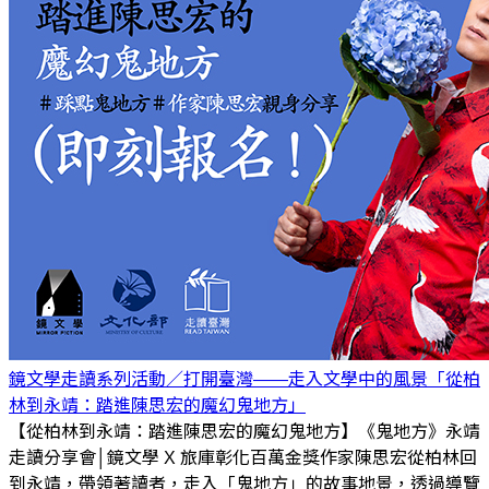
鏡文學走讀系列活動／打開臺灣——走入文學中的風景「從柏
林到永靖：踏進陳思宏的魔幻鬼地方」
【從柏林到永靖：踏進陳思宏的魔幻鬼地方】《鬼地方》永靖
走讀分享會│鏡文學 X 旅庫彰化百萬金獎作家陳思宏從柏林回
到永靖，帶領著讀者，走入「鬼地方」的故事地景，透過導覽