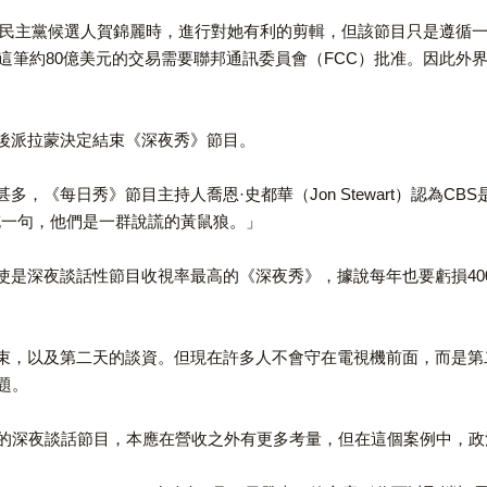
月訪問民主黨候選人賀錦麗時，進行對她有利的剪輯，但該節目只是遵循
ia）合併，這筆約80億美元的交易需要聯邦通訊委員會（FCC）批准。
後派拉蒙決定結束《深夜秀》節目。
《每日秀》節目主持人喬恩·史都華（Jon Stewart）認為CBS
補充一句，他們是一群說謊的黃鼠狼。」
使是深夜談話性節目收視率最高的《深夜秀》，據說每年也要虧損40
，以及第二天的談資。但現在許多人不會守在電視機前面，而是第二天
題。
統的深夜談話節目，本應在營收之外有更多考量，但在這個案例中，