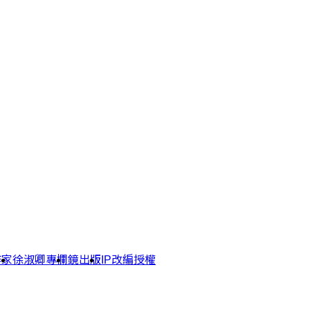
作家
徐淑卿專欄
鏡出版
IP改編授權