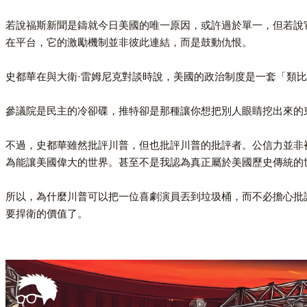
若說福斯新聞是鑄就今日美國的唯一原因，或許過於單一，但若說
在平台，它的激勵機制並非彼此連結，而是鼓動仇恨。
史都華在與大衛·雷姆尼克對談時說，美國的政治制度是一套「類
參議院是民主的冷卻碟，推特卻是那種讓你想把別人眼睛挖出來的
不過，史都華雖然批評川普，但也批評川普的批評者。公信力並非
為能讓美國偉大的世界。甚至不是我認為真正屬於美國歷史傳統的
所以，為什麼川普可以把一位喜劇演員丟到垃圾桶，而不必擔心批
要捍衛的價值了。