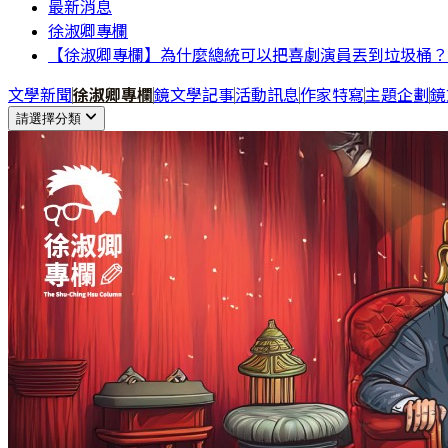
最新消息
徐淑卿專欄
【徐淑卿專欄】為什麼總統可以把喜劇演員丟到垃圾桶？
文學新聞
徐淑卿專欄
鏡文學記事
活動訊息
作家特寫
主題企劃
鏡
請選擇分類