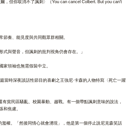
刺〉（You can cancel Colbert. But you can’t
常節奏、能見度與共同觀眾群相關。
形式與聲音，但諷刺的批判視角仍會存在。」
國家領袖也無需假裝中立。
》寫了一篇當時深夜談話性節目的喜劇之王強尼·卡森的人物特寫〈死亡一躍
，還有貧民區騷亂、校園暴動、越戰。有一個帶點諷刺意味的說法，
張和焦慮。
、違憲的濫權。「然後同情心就會湧現」，他是第一個停止說尼克森笑話