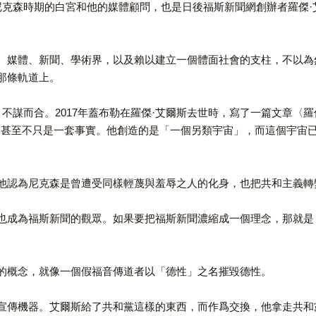
森時期的白宮和他的媒體顧問，也是日後福斯新聞網創辦者羅傑·艾爾斯（
、媒體、新聞、學術界，以及賴以建立一個體面社會的支柱，不以為
那條軌道上。
不謀而合。2017年蓋布勒在羅傑·艾爾斯去世時，寫了一篇文章〈羅傑·艾爾斯：
了一個另類媒體，甚至不只是一套事實。他創造的是「一個另類宇宙」，而
他認為尼克森是曾遭受同樣輕蔑與羞辱之人的化身，也把共和主義轉
也成為福斯新聞的觀眾。如果要把福斯新聞濃縮成一個理念，那就是
的概念，就像一個假福音傳道者以「德性」之名摧毀德性。
宣傳機器。艾爾斯給了共和黨這樣的東西，而作爲交換，他拿走共和