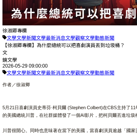
徐淑卿專欄
文學
文學新聞
文學最新消息
文學觀察
文學動態
新聞
【徐淑卿專欄】為什麼總統可以把喜劇演員丟到垃圾桶？
文
鏡文學
2026-05-29 09:00:00
文學
文學新聞
文學最新消息
文學觀察
文學動態
新聞
作者／徐淑卿
5月21日喜劇演員史蒂芬·柯貝爾 (Stephen Colbert)在CBS主持
的美國總統川普，在社群媒體發了一個AI影片，把柯貝爾丟進垃圾
川普很開心。同時也意味著在當下的美國，當喜劇演員逾越「國家