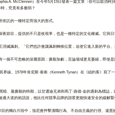
McClennen）在今年5月19日發表一篇文章〈你可以取消柯貝爾，但你取消不了諷
壓力時，究竟有多脆弱？
所依託的一種特定而強大的形式。
深夜節目，提供的不只是收視率，也是一種特定的文化權威。它與日
正消滅諷刺。「它們也許會讓諷刺轉移位置，迫使它進入新的平台、
有一個不可忽略的深層原因：撕裂加劇，言論場域更見萎縮，即使是
界線。1978年肯尼斯·泰南（Kenneth Tynan）在《紐約客
最黑暗、最撕裂的時期，以甘迺迪兄弟和馬丁·路德·金的遇刺為標誌
迪遜大道的術語說，他比任何競爭品牌的諧星更能快速安全的緩解緊
）所言，在節目的獨白片段中，強尼會抨擊瀆職行為、不自由主義的行徑