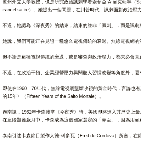
賓州州立大學教授，也是研究政治諷刺學者索菲亞·A·麥克藍寧（Sophia A. 
cancel satire）。她提出一個問題，在川普時代，諷刺面對政治
不過，她認為《深夜秀》的結束，結束的並非「諷刺」，而是諷刺
她說，我們可能正在見證一種悠久電視傳統的衰退。無線電視網的
但不論是這種電視傳統的衰退，或是審查與政治壓力，都未必會真
不過，在政治干預、企業經營壓力與閱聽人習慣改變等角度外，還
即使在1960、70年代，無線電視網壟斷收視的黃金時代，言論也有其
的15年〉（Fifteen Years of the Salto Mortale）。
泰南說，1962年卡森接掌《今夜秀》時，美國即將進入其歷史上
在這段艱難歲月中，卡森成為這個國家選定的「弄臣」，因為用麥
泰南引述卡森節目製作人德·科多瓦（Fred de Cordova