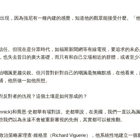
會出現，因為強尼有一種內建的感覺，知道他的觀眾能接受什麼。「
信任。但現在是分眾時代，如福斯新聞網等有線電視，要追求的未必
，也失去昔日的廣大基礎，而只有和自己立場相近的群體，或者至少
治嘲諷更趨尖銳。但川普對針對自己的嘲諷毫無幽默感，在他看來，
桶，他所做一如他所想。
對反對者的仇視？這個土壤是如何形成的？
d Remnick)和喬恩·史都華有場對談。史都華說，在美國，我們一
些我們以為永遠不會被重新審視的先例，其實都可以被推翻。
策略家理查·維格里（Richard Viguerie），他系統性地