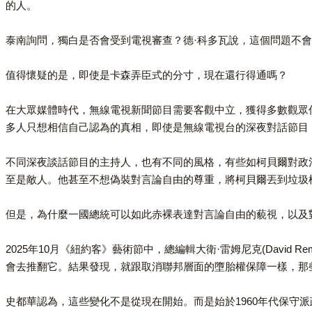
的人。
泰南詢問，獨白是否會受到電視審查？德·科多瓦說，這個問題不
值得懷疑的是，即使是卡森弄臣式的分寸，現在還行得通嗎？
在大眾媒體時代，無線電視新聞節目需要客觀中立，獲得多數觀眾
多人只想相信自己認為的真相，即使是無線電視台的深夜對話節目
不同深夜談話節目的主持人，也有不同的風格，有些如柯貝爾對政
至是敵人。他甚至不想偽裝對言論自由的尊重，將柯貝爾丟到垃圾
但是，為什麼一國總統可以如此赤裸表達對言論自由的藐視，以及
2025年10月《紐約客》藝術節中，總編輯大衛·雷姆尼克(Davi
會去推翻它。結果發現，就跟取消聯邦層面的墮胎權保障一樣，那
史都華認為，這些變化不是從現在開始。而是始於1960年代保守派政治