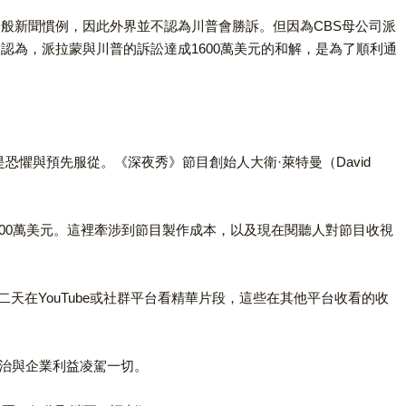
一般新聞慣例，因此外界並不認為川普會勝訴。但因為CBS母公司派
因此外界認為，派拉蒙與川普的訴訟達成1600萬美元的和解，是為了順利通
是恐懼與預先服從。《深夜秀》節目創始人大衛·萊特曼（David
00萬美元。這裡牽涉到節目製作成本，以及現在閱聽人對節目收視
在YouTube或社群平台看精華片段，這些在其他平台收看的收
政治與企業利益凌駕一切。