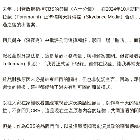
去年，川普政府指控CBS的節目《六十分鐘》，在2024年10
拉蒙（Paramount）正準備與天舞傳媒（Skydance Med
過之後的出售案。
柯貝爾在《深夜秀》中批評公司選擇和解，形同一場「賄賂」。而
派拉蒙對外說法是，這是基於財務考量，與和解案無關。但質疑者甚多，
Letterman）則說：「我要正式留下紀錄。他們在說謊。讓我再
雖然財務原因未必是結束節目的關鍵，但也非徒託空言。因為，即
習慣的轉換，這些都侵蝕了過去有利可圖的商業模式。
以往大家在家裡收看無線電視台深夜談話性節目，以作為一天的結束
益，不會回到CBS，這是現在生產原創內容的媒體，共同遭遇的問
但是，作為CBS的品牌門面，以及沿襲美國喜劇演員政治嘲諷傳