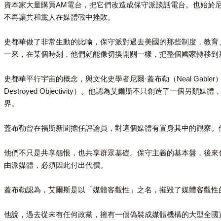
資本家大量購買AM電台，把它們改造成保守派談話電台。也始於尼克
不再讓共和黨人在媒體戰中挫敗。
史都華做了非常生動的比喻，保守派對過去美國的那些制度，教育
一來，在某個時刻，他們就能像切換開關一樣，把整個國家轉移到
史都華平行宇宙的概念，與文化史學者尼爾·蓋布勒（Neal Gabler）
Destroyed Objectivity）。他認為艾爾斯不只創造
界。
蓋布勒曾在福斯新聞擔任評論員，對這個媒體有置身其中的觀察。
他們不只是共享怨恨，也共享群眾基礎。保守主義的基本盤，後來
由派媒體，必須因此付出代價。
蓋布勒認為，艾爾斯是以「媒體客觀性」之名，摧毀了媒體客觀性
他說，過去從未有任何政黨，擁有一個偽裝成媒體機構的大型全國