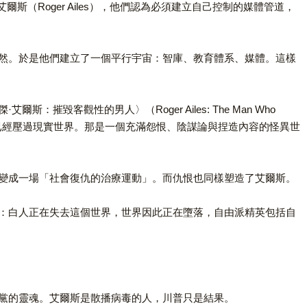
Roger Ailes），他們認為必須建立自己控制的媒體管道，
然。於是他們建立了一個平行宇宙：智庫、教育體系、媒體。這樣
摧毀客觀性的男人〉（Roger Ailes: The Man Who
這個宇宙已經壓過現實世界。那是一個充滿怨恨、陰謀論與捏造內容的怪異世
變成一場「社會復仇的治療運動」。而仇恨也同樣塑造了艾爾斯。
：白人正在失去這個世界，世界因此正在墮落，自由派精英包括自
黨的靈魂。艾爾斯是散播病毒的人，川普只是結果。