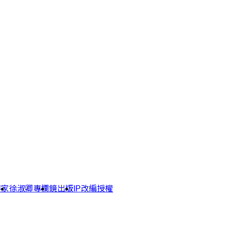
作家
徐淑卿專欄
鏡出版
IP改編授權