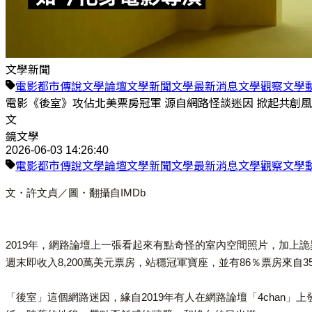
文學新聞
電影
都市傳說
文學
論壇
文學新聞
文學最新消息
文學觀察
文學
電影《後室》攻佔北美票房冠軍 源自網路怪談迷因 掀起共創
文
鏡文學
2026-06-03 14:26:40
電影
都市傳說
文學
論壇
文學新聞
文學最新消息
文學觀察
文學
文・許文貞／圖・翻攝自IMDb
2019年，網路論壇上一張看起來有點奇怪的室內空間照片，加上詭
週末即收入8,200萬美元票房，站穩冠軍寶座，並有86％票房來
「後室」這個網路迷因，緣自2019年有人在網路論壇「4cha