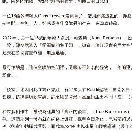
紙、陳舊的地毯、帶點歪斜感的牆壁，和慘白的日光燈。
一位16歲的年輕人Chris Frewerd看到照片，借用網路遊戲
割空間，空無一人，卻感覺有什麼詭異的存在，在四處遊蕩。
2022年，另一位16歲的年輕人凱恩・帕森斯（Kane Pars
一跤，卻突然墜入「愛麗絲的兔子洞」，掉進一個超現實的巨大空
迷失在超現實畫作裡，無法逃離。
最可怕的是，這個空曠的空間裡，還藏著不知名的怪物，一路追逐
影像」。
「後室」迷因因此在網路爆紅，有17萬人在Reddit論壇上創造各
舊感，彷彿夢境般單調、缺乏細節背景；甚至衍生出不同「層」（l
在眾多創作中，被視為經典的「真正的後室」（True Backro
觀。這個系列一發布就在網路上爆紅，截至今日為止，已累積超過
將《後室》拍攝成電影，而成為A24有史以來最年輕的導演（現年2