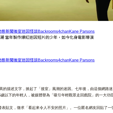
動態
新聞
後室
迷因
怪談
Backrooms
4chan
Kane Parsons
風潮 當年製作爆紅迷因短片的少年，如今化身電影導演
動態
新聞
後室
迷因
怪談
Backrooms
4chan
Kane Parsons
異的描述文字，掀起了「後室」風潮的迷因。七年後，由這個網路迷因衍
自35歲以下的年輕人，被媒體譽為「吸引年輕觀眾走回戲院」的一大功
n」上發表貼文，徵求「看起來令人不安的照片」。一位匿名網友回貼了