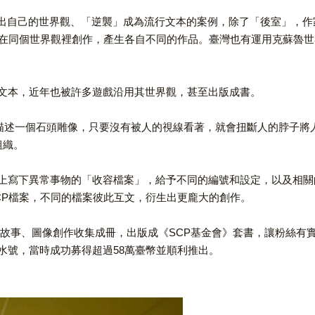
觀、「逆襲」成為流行文本的案例，除了「後室」，作家H. P. Love
入，在同個世界觀裡創作，產生各自不同的作品。臺灣也有運用克蘇魯
的文本，近年也被許多遊戲沿用其世界觀，甚至出版成書。
73」，描述一個石頭雕像，只要沒有被人的視線看著，就會扭斷人的脖子
的組織。
站上寫下異常事物的「收容檔案」，給予不同的編號和設定，以及相
CP檔案，不同的檔案彼此互文，衍生出更龐大的創作。
的衍生故事、圖像創作收集成冊，出版成《SCP基金會》套書，讓粉絲有
水號，當時成功募得超過58萬臺幣並順利推出。