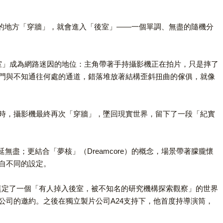
心在奇怪的地方「穿牆」，就會進入「後室」——一個單調、無盡的隨機分
定「後室」成為網路迷因的地位：主角帶著手持攝影機正在拍片，只是摔了
門與不知通往何處的通道，錯落堆放著結構歪斜扭曲的傢俱，就像
時，攝影機最終再次「穿牆」，墜回現實世界，留下了一段「紀實
無盡；更結合「夢核」（Dreamcore）的概念，場景帶著朦朧懷
各自不同的設定。
短片，奠定了一個「有人掉入後室，被不知名的研究機構探索觀察」的世界
司的邀約。之後在獨立製片公司A24支持下，他首度持導演筒，