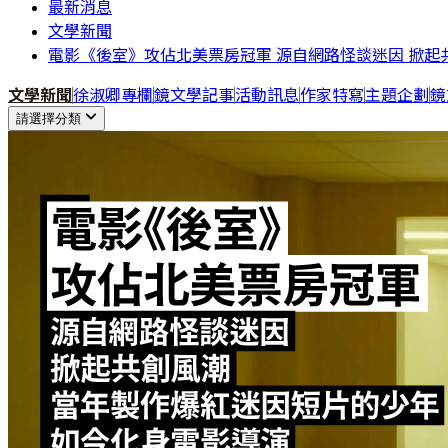
最新消息
文學新聞
電影《後室》攻佔北美票房冠軍 源自網路怪談迷因 掀起
文學新聞
徐淑卿專欄
鏡文學記事
活動訊息
作家特寫
主題企劃
鏡
請選擇分類