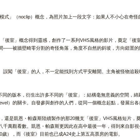
的「穿牆模式」（noclip）概念，為照片加上一段文字：如果人不小
ons），從「後室」概念得到靈感，創作了一系列VHS風格的影片，奠
間——被牆壁畸零分割的奇怪角落，角度不自然的斜坡，方向錯置的
。誤闖「後室」的人，不一定能找到方式平安離開。主角被怪物追殺
自不同的版本，衍生出許多不同的「後室」：結構毫無意義的空間，綿延
evel）的關卡。自發參與創作的人們，從同一個概念起點，發展出
oms），還是凱恩・帕森斯陸續製作的那20幾支「後室」VHS風格
八千萬觀看數。凱恩・帕森斯更因此在高中最後一年，得到來自影視公
0歲），而《後室》目前也已成A24史上第五高票房的電影。