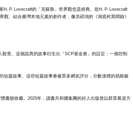
craft的「克蘇魯」世界觀也是經典。從H. P. Lovecraft
世界觀、結合臺灣本地元素的創作者，像洪碩鴻的《湖底村異聞錄》
將人殺害。這個詭異的故事衍生出「SCP基金會」的設定：一個控制
關的短篇故事。這些短篇故事會被眾多網友評分，分數達標的就能被
實體書能收藏。2025年，讀書共和國集團的好人出版曾以群眾募資方