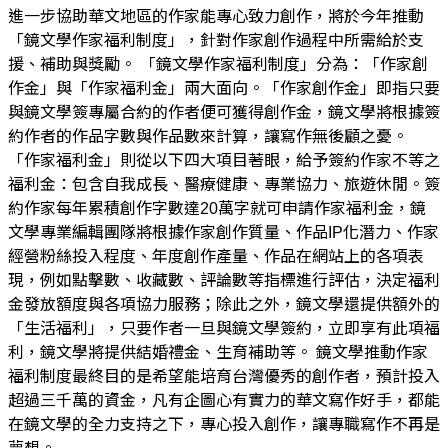
進一步協助華文地區的作家能專心致力創作，將於今年推動
「鏡文學作家福利制度」，針對作家創作過程中所需給於支
援、補助與獎勵。 「鏡文學作家福利制度」分為：「作家創
作金」與「作家福利金」兩大面向。「作家創作金」即指只要
與鏡文學簽專屬合約的作者便可獲得創作金，鏡文學將根據簽
約作者的作品字數與作品數來計算，讓寫作無後顧之憂。
「作家福利金」則從以下四大項目著眼，給予簽約作家不等之
福利金：包含自我成長、醫療健康、專業協力、旅遊休閒。簽
約作家每年累積創作字數達20萬字就可申請作家福利金，鏡
文學專業編輯團隊將根據作家創作質量、作品IP化潛力、作家
經營粉絲投入程度、年度創作產量、作品在網站上的各項表
現，例如點擊數、收藏數、評論數等指標進行評估，決定福利
金發放額度與各項協力服務；除此之外，鏡文學還提供額外的
「生活福利」，只要作者一旦與鏡文學簽約，立即享有此項福
利，鏡文學將提供結婚禮金、生育補助等。 鏡文學推動作家
福利制度最終目的是希望能培育台灣優秀的創作者，預計投入
超過三千萬的資金，凡有企圖心有實力的華文寫作好手，都能
在鏡文學的全力支持之下，專心投入創作，讓專職寫作不再是