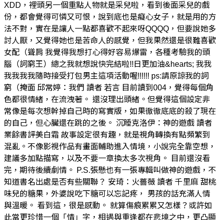
XDD，裡頭另一個重點人物就是采兒啦，看到後面采兒的戲
份，都會覺得可憐又可恨，說到底也是癡心女子，就是用的方
法不對，實在是讓人一點都喜歡不起來呀QQQQ，但要說她多
討人厭，又覺得她也是苦命人的感覺，但我果然還是很難喜歡
女配（聳肩 我覺得我想打心得好容易爆雷，各種考驗我的頭
腦（詞窮王）總之我就想說快完結啦!!日更加油&hearts; 我我
我我我我隨時接受打包男主這項活動喔!!!!!! ps:請原諒我的詞
窮（掩面 邱常婷：我們 讀者 若言 目前讀到004，覺得每個角
色都很情緒，在流洩著。 還沒理出頭緒。但覺得這個設定非
常像是每次想幹掉自己時的寫實版，如果徹徹底底的殺了現在
的自己，但心臟還在跳的之後。 沉睡克洛伊：神的遊戲 讀者
業餘書評美白霜 故事設定很有趣，就是視角轉換有點頻繁到
混亂。不像影視作品有畫面輔助進入情境，小說完全靠空想，
建議多加點描寫，以及不要一章換太多次視角。 目前還沒看
完，期待後續劇情。 P.S.張懸也有一張專輯叫做神的遊戲，不
知道書名出處是否有些關聯？ 安琦：火薔薇 讀者 千里麻 甜桃
味兒的糖果，外婆說吃下糖可以忘記疼， 男孩的話充滿人情
與溫暖。 看到這，很是感動。 就算傷痕累累又怎樣？或許如
此當更珍惜一個「情」字，相遇與重逢都在悲境之中，更凸顯