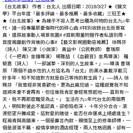
《台北故事》 作者：台北人 出版日期：2018/3/27 ★《鏡文
學》平台年度「最多評論、最多推薦、最多收藏」三冠王★
★《台北故事》★ 為幾乎不容人思考出櫃為何物的台北九○年
代，譜一段專屬那憂傷時代的碎心曲 #特別收錄台北街景寫
真，還原故事動人場景氛圍# #首刷限量附贈作者私語別冊，
首度揭露創作背後的心事# 【藝文影視圈動容推薦】 徐珮芬
（詩人） 陳又津（小說家） 黃益中（公民教師） 曹瑞原
（《一把青》金鐘導演） 楊雅喆（《血觀音》金馬導演） 羅
毓嘉（詩人） 「一部誠摯、深刻的人生故事。」──導演 曹瑞
原 「兩個不諳水性的人在這名為「台北」的黑水裏載浮載沉
好多年，知不知道對方就是自己等待的救生員？」──詩人 徐
珮芬 「我曾經非常喜歡他，更為此瘋狂過。 這種感覺我不知
道將來會不會再有，但往後我肯定會經常想起他── 直到有一
天，我不再那麼難受為止。」 生活在九○年代台北的兩個男
人，明知對彼此不能認真，卻愈陷愈深， 十年分分合合，滾
燙慾望升騰成愛，這對愛的賭徒，能否在命運桌上絕處逢生？
程瀚青與高鎮東，一個是寡言內歛、親情至上的修車師傅，一
個是浪蕩不羈、縱情享樂的酒店經理，兩人性格迥異，卻有一