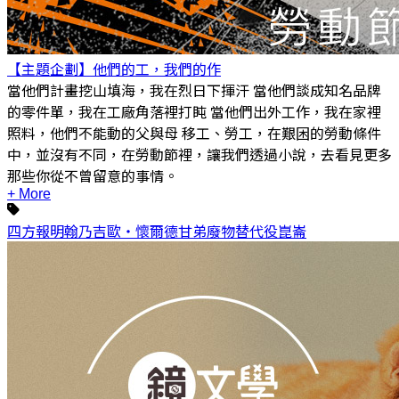
【主題企劃】他們的工，我們的作
當他們計畫挖山填海，我在烈日下揮汗 當他們談成知名品牌
的零件單，我在工廠角落裡打盹 當他們出外工作，我在家裡
照料，他們不能動的父與母 移工、勞工，在艱困的勞動條件
中，並沒有不同，在勞動節裡，讓我們透過小說，去看見更多
那些你從不曾留意的事情。
+ More
四方報
明翰
乃吉歐‧懷爾德
甘弟
廢物替代役
崑崙