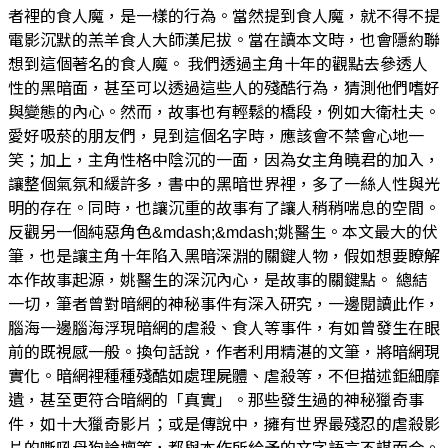
者裡的食人魔，是一樣的行為。當然提到食人魔，就不得不提
電影沉默的羔羊食人大師漢尼拔。當在讀本文時，也會隱約聯
想到這個著名的食人魔。 我們透過主角十年的觀點去參透人
性的黑暗面，甚至可以透過這些人的殘酷行為，猜測他們嗜好
與變態的內心。然而，故事也有輕鬆的橋段，例如大衛杜夫。
愛好吸菸的朋友們，見到這個名字時，應該會不禁會心地一
笑；加上，主角性格中陰沉的一面，因為女主角曉君的加入，
讓整個氣氛和緩許多，書中的黑暗世界裡，多了一絲人性與光
明的存在。同時，也讓沉重的故事有了讓人稍稍喘息的空間。
反觀另一個純惡角色&mdash;&mdash;姚醫生。本文最大的伏
筆，也是讓主角十年陷入黑暗深淵的關鍵人物，假如想要瞭解
本作故事起源，姚醫生的深沉內心，是故事的關鍵點。 總結
一切，筆者曾對暗網的神秘事件有深入研究，一邊閱讀此作，
腦海一邊腦海浮現暗網的虐殺、食人等事件，有如曾發生在眼
前的既視感一般。換句話說，作者利用精湛的文筆，將暗網現
實化。暗網裡種種殘酷如處理屍體、虐殺等，不但描述鉅細靡
遺，甚至更符合暗網的「真實」。那些發生過的神秘獵奇事
件，如十大獵奇影片；或是傳說中，擁有世界最殘忍的虐殺影