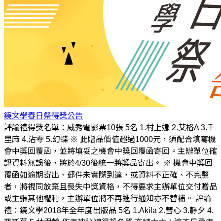
鏡文學春日祭得獎公告
評論禮得獎名單：威秀電影票10張 5名 1.村上娜 2.艾格A 3.千
里麻 4.沾零 5.幻蝶 ※ 此贈品價值超過1000元，須配合填寫機
會中獎回覆函，並將填妥之機會中獎回覆函寄回。主辦單位確
認資料無誤後，將於4/30後統一將獎品寄出。 ※ 機會中獎回
覆函如逾期寄出、郵件未實際到達，或資料不正確、不完整
者，將視同放棄且喪失中獎資格，不得要求主辦單位交付贈品
或主張其他權利，主辦單位將不再進行通知亦不替補。 評論
禮：鏡文學2018年全年度出版品 5名 1.Akila 2.彗心 3.靜夕 4.