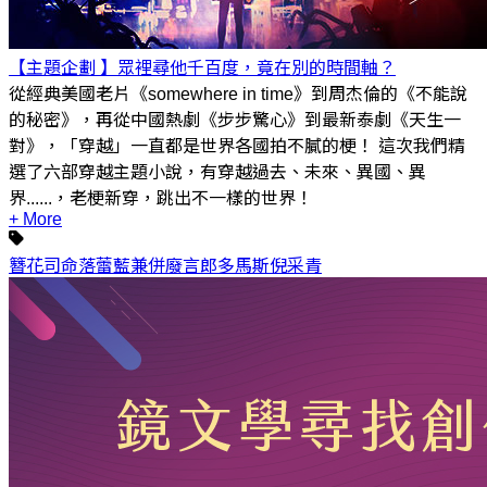
【主題企劃 】眾裡尋他千百度，竟在別的時間軸？
從經典美國老片《somewhere in time》到周杰倫的《不能說
的秘密》，再從中國熱劇《步步驚心》到最新泰劇《天生一
對》，「穿越」一直都是世界各國拍不膩的梗！ 這次我們精
選了六部穿越主題小說，有穿越過去、未來、異國、異
界......，老梗新穿，跳出不一樣的世界！
+ More
簪花司命
落蕾
藍兼併
廢言郎
多馬斯
倪采青