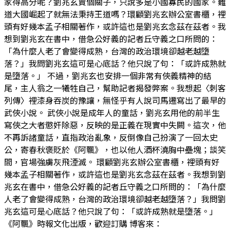
家得高分呢？劉兆玄賣個關子，只說多是小國寡民的國家。難
道大國崛起了就無法秉持王道嗎？環顧劉兆玄辦公室書櫃，裡
頭有好幾本孟子相關著作，或許這也是劉兆玄念茲在茲者。我
想到劉兆玄在書中，借急公好義的記者丘守義之口所問的：
「為什麼人老了會變得成熟，台灣的政治環境卻越老越墮
落？」我問劉兆玄這可是心底話？他只說了句：「或許成熟就
是墮落。」 不過，劉兆玄也安排一個非常有俠義精神的結
尾，主人翁之一犧牲自己，幫助記者揭發弊案。我想起〈刺客
列傳〉裡漆身吞炭的豫讓，無怪乎有人說司馬遷寫出了最早的
武俠小說。 武俠小說是成年人的童話，劉兆玄用他的前半生
寫俠之大者懲奸除惡，反映的是正義在現實中失闕。這次，他
不再訴諸童話，直指政治亂象，反倒像自己扮演了一回太史
公，寄春秋褒貶於《阿飄》，也以他人酒杯澆胸中壘塊；談笑
間，官場強虜灰飛湮滅。 環顧劉兆玄辦公室書櫃，裡頭有好
幾本孟子相關著作，或許這也是劉兆玄念茲在茲者。我想到劉
兆玄在書中，借急公好義的記者丘守義之口所問的：「為什麼
人老了會變得成熟，台灣的政治環境卻越老越墮落？」我問劉
兆玄這可是心底話？他只說了句：「或許成熟就是墮落。」
《阿飄》時報文化出版，歡迎訂購 博客來：