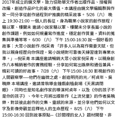
2017年成立的鏡文學，致力協助華文作者出版作品、授權與
改編，創造作品IP化的最大價值。本講座由鏡文學編輯群與作
家一同分享從創作過程到IP推廣的精采故事。 5/26（六） 晚
上 19:30-21:00 一個人的長征，身為職業小說家的創作旅程 /
駱以軍、樓蘭未 邀請小說家駱以軍、樓蘭未分享長篇小說的
創作課題，例如如何規畫寫作進度，穩定創作質量，資料的蒐
集與準備等等。 6/30 （六） 下午 15:00-16:30 說一個好看的
故事：大眾小說創作 /倪采青 「許多人以為寫作需要天賦，但
我以親身經歷向你保證，寫小說絕對可靠後天練習達到專業水
準。」─倪采青 本講座邀請暢銷大眾小說家倪采青，以親身創
作八本暢銷著作的實務經驗，分享如何寫出娛樂和通俗兼具，
精彩可讀的好故事。 7/28（六） 下午15:00-16:30 影視創作的
人間觀察學──他們在幽微之處，創造明亮的光／柯貞年、吳
曉樂 本場講座，邀請曾執導金鐘戲劇植劇場《天黑請閉
眼》，同時也是知名劇作家的導演柯貞年，以及《你的孩子不
是你的孩子》、今年七月將出版新作《上流兒童》的作者吳曉
樂，對談彼此創作的交集、靈感的來源，並分享他們如何以文
字及影像旁觀並詮釋他人的生命歷程。 8/25（六） 下午
15:00-16:30 回到故事原點─《診間裡的女人》題材開發、非