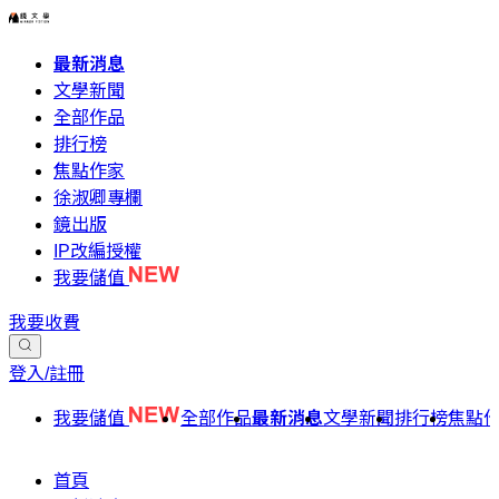
最新消息
文學新聞
全部作品
排行榜
焦點作家
徐淑卿專欄
鏡出版
IP改編授權
我要儲值
我要收費
登入/註冊
我要儲值
全部作品
最新消息
文學新聞
排行榜
焦點
首頁