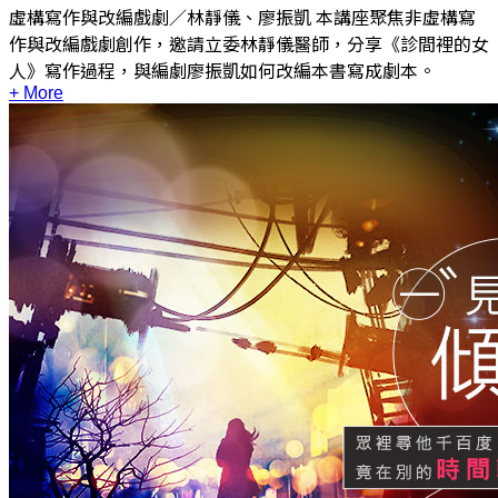
虛構寫作與改編戲劇／林靜儀、廖振凱 本講座聚焦非虛構寫
作與改編戲劇創作，邀請立委林靜儀醫師，分享《診間裡的女
人》寫作過程，與編劇廖振凱如何改編本書寫成劇本。
+ More