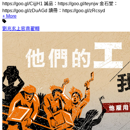
https://goo.gl/CijjH1 誠品：https://goo.gl/teynjw 金石堂：
https://goo.gl/zDuAGd 讀冊：https://goo.gl/zRcsyd
+ More
劉兆玄
上官鼎
翟翱