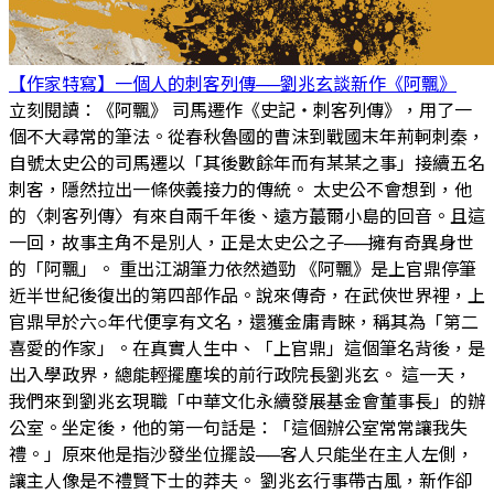
【作家特寫】一個人的刺客列傳──劉兆玄談新作《阿飄》
立刻閱讀：《阿飄》 司馬遷作《史記‧刺客列傳》，用了一
個不大尋常的筆法。從春秋魯國的曹沫到戰國末年荊軻刺秦，
自號太史公的司馬遷以「其後數餘年而有某某之事」接續五名
刺客，隱然拉出一條俠義接力的傳統。 太史公不會想到，他
的〈刺客列傳〉有來自兩千年後、遠方蕞爾小島的回音。且這
一回，故事主角不是別人，正是太史公之子──擁有奇異身世
的「阿飄」。 重出江湖筆力依然遒勁 《阿飄》是上官鼎停筆
近半世紀後復出的第四部作品。說來傳奇，在武俠世界裡，上
官鼎早於六○年代便享有文名，還獲金庸青睞，稱其為「第二
喜愛的作家」。在真實人生中、「上官鼎」這個筆名背後，是
出入學政界，總能輕擺塵埃的前行政院長劉兆玄。 這一天，
我們來到劉兆玄現職「中華文化永續發展基金會董事長」的辦
公室。坐定後，他的第一句話是：「這個辦公室常常讓我失
禮。」原來他是指沙發坐位擺設──客人只能坐在主人左側，
讓主人像是不禮賢下士的莽夫。 劉兆玄行事帶古風，新作卻