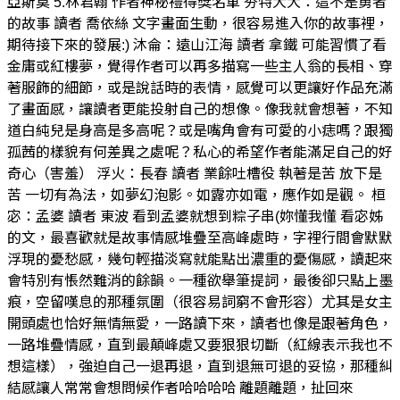
亞斯莫 5.林君翰 作者神秘禮得獎名單 夯特大大：這不是勇者
的故事 讀者 喬依絲 文字畫面生動，很容易進入你的故事裡，
期待接下來的發展:) 沐侖：遠山江海 讀者 拿鐵 可能習慣了看
金庸或紅樓夢，覺得作者可以再多描寫一些主人翁的長相、穿
著服飾的細節，或是說話時的表情，感覺可以更讓好作品充滿
了畫面感，讓讀者更能投射自己的想像。像我就會想著，不知
道白純兒是身高是多高呢？或是嘴角會有可愛的小痣嗎？跟獨
孤茜的樣貌有何差異之處呢？私心的希望作者能滿足自己的好
奇心（害羞） 浮火：長春 讀者 業餘吐槽役 執著是苦 放下是
苦 一切有為法，如夢幻泡影。如露亦如電，應作如是觀。 桓
宓：孟婆 讀者 東波 看到孟婆就想到粽子串(妳懂我懂 看宓姊
的文，最喜歡就是故事情感堆疊至高峰處時，字裡行間會默默
浮現的憂愁感，幾句輕描淡寫就能點出濃重的憂傷感，讀起來
會特別有悵然難消的餘韻。一種欲舉筆提詞，最後卻只點上墨
痕，空留嘆息的那種氛圍（很容易詞窮不會形容）尤其是女主
開頭處也恰好無情無愛，一路讀下來，讀者也像是跟著角色，
一路堆疊情感，直到最顛峰處又要狠狠切斷（紅線表示我也不
想這樣），強迫自己一退再退，直到退無可退的妥協，那種糾
結感讓人常常會想問候作者哈哈哈哈 離題離題，扯回來