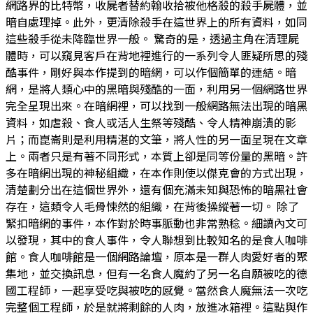
網路界的比特幣，收屍者替約翰收拾被他格殺的殺手屍體，並
暗自處理掉。此外，更清除殺手在這世界上的所有資料，如同
這些殺手從未降臨世界一般。 驚奇的是，透過主角在清理屍
體時，可以窺見客戶在背地裡進行的一系列令人匪疑所思的殘
酷事件，剛好與本作提到的暗網，可以作個簡單的連結。暗
網，是將人類心中的黑暗與殘酷的一面，利用另一個網路世界
完全呈現出來。在暗網裡，可以找到一般網路無法出現的暗黑
資料，如虐殺、食人或活人生祭等殘酷、令人精神崩潰的影
片；而崑崙則是利用精湛的文筆，將人性的另一面呈現在文章
上。兩者只是有著不同形式，本質上卻是同等份量的黑暗。許
多在暗網出現的神秘組織，在本作則使以傑克會的方式出現，
清楚劃分出在這個世界外，還有個充滿未知與恐怖的暗黑社會
存在，這類令人毛骨悚然的組織，在背後操縱著一切。 除了
緊扣暗網的事件，本作對於時事脈動也非常熟稔。細讀內文可
以發現，其中的食人事件，令人聯想到比較知名的是食人咖啡
館。食人咖啡館是一個網路論壇，原本是一群人肉愛好者的聚
集地，並交換訊息，但有一名食人魔約了另一名自願被吃的德
國工程師，一起享受吃與被吃的感覺。當然食人魔無法一次吃
完整個工程師，於是就將剩餘的人肉，放進冰箱裡。這點與作