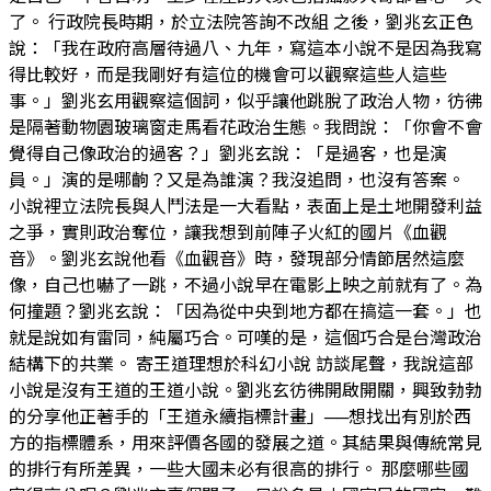
了。 行政院長時期，於立法院答詢不改組 之後，劉兆玄正色
說：「我在政府高層待過八、九年，寫這本小說不是因為我寫
得比較好，而是我剛好有這位的機會可以觀察這些人這些
事。」劉兆玄用觀察這個詞，似乎讓他跳脫了政治人物，彷彿
是隔著動物園玻璃窗走馬看花政治生態。我問說：「你會不會
覺得自己像政治的過客？」劉兆玄說：「是過客，也是演
員。」演的是哪齣？又是為誰演？我沒追問，也沒有答案。
小說裡立法院長與人鬥法是一大看點，表面上是土地開發利益
之爭，實則政治奪位，讓我想到前陣子火紅的國片《血觀
音》。劉兆玄說他看《血觀音》時，發現部分情節居然這麼
像，自己也嚇了一跳，不過小說早在電影上映之前就有了。為
何撞題？劉兆玄說：「因為從中央到地方都在搞這一套。」也
就是說如有雷同，純屬巧合。可嘆的是，這個巧合是台灣政治
結構下的共業。 寄王道理想於科幻小說 訪談尾聲，我說這部
小說是沒有王道的王道小說。劉兆玄彷彿開啟開關，興致勃勃
的分享他正著手的「王道永續指標計畫」──想找出有別於西
方的指標體系，用來評價各國的發展之道。其結果與傳統常見
的排行有所差異，一些大國未必有很高的排行。 那麼哪些國