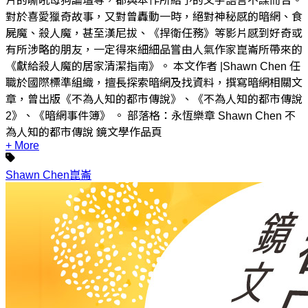
片的嘶吼母狗論壇等，都與本作所給予的文字語言不謀而合。
對於喜愛獵奇故事，又對曾轟動一時，絕對神秘感的暗網、食
屍魔、殺人魔，甚至漢尼拔、《捍衛任務》等影片感到好奇或
有所涉略的朋友，一定得來細細品嘗由人氣作家崑崙所帶來的
《獻給殺人魔的居家清潔指南》。 本文作者 |Shawn Chen 任
職於國際標準組織，擅長探索暗網及找資料，撰寫暗網相關文
章，曾出版《不為人知的都市傳說》、《不為人知的都市傳說
2》、《暗網事件簿》 。 部落格：永恆樂章 Shawn Chen 不
為人知的都市傳說 鏡文學作品頁
+ More
Shawn Chen
崑崙