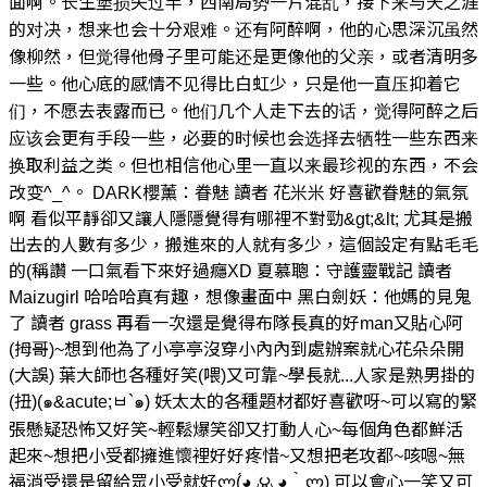
面啊。长生堡损失过半，西南局势一片混乱，接下来与天之涯
的对决，想来也会十分艰难。还有阿醉啊，他的心思深沉虽然
像柳然，但觉得他骨子里可能还是更像他的父亲，或者清明多
一些。他心底的感情不见得比白虹少，只是他一直压抑着它
们，不愿去表露而已。他们几个人走下去的话，觉得阿醉之后
应该会更有手段一些，必要的时候也会选择去牺牲一些东西来
换取利益之类。但也相信他心里一直以来最珍视的东西，不会
改变^_^。 DARK櫻薰：眷魅 讀者 花米米 好喜歡眷魅的氣氛
啊 看似平靜卻又讓人隱隱覺得有哪裡不對勁&gt;&lt; 尤其是搬
出去的人數有多少，搬進來的人就有多少，這個設定有點毛毛
的(稱讚 一口氣看下來好過癮XD 夏慕聰：守護靈戰記 讀者
Maizugirl 哈哈哈真有趣，想像畫面中 黑白劍妖：他媽的見鬼
了 讀者 grass 再看一次還是覺得布隊長真的好man又貼心阿
(拇哥)~想到他為了小亭亭沒穿小內內到處辦案就心花朵朵開
(大誤) 葉大師也各種好笑(喂)又可靠~學長就...人家是熟男掛的
(扭)(๑&acute;ㅂ`๑) 妖太太的各種題材都好喜歡呀~可以寫的緊
張懸疑恐怖又好笑~輕鬆爆笑卻又打動人心~每個角色都鮮活
起來~想把小受都擁進懷裡好好疼惜~又想把老攻都~咳嗯~無
福消受還是留給眾小受就好ლ(́◕◞౪◟◕‵ლ) 可以會心一笑又可