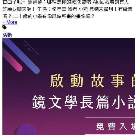
首曲子呢。 馬蘇蘇：哪裡是你的擁抱 讀者 Akila 我看到有人
許願要聊天喔！ 午盞：倚年華 讀者 小熊 意猶未盡啊！有續集
嗎？ 二十歲的小乖有像風訣所畫的畫像嗎？
+ More
活動