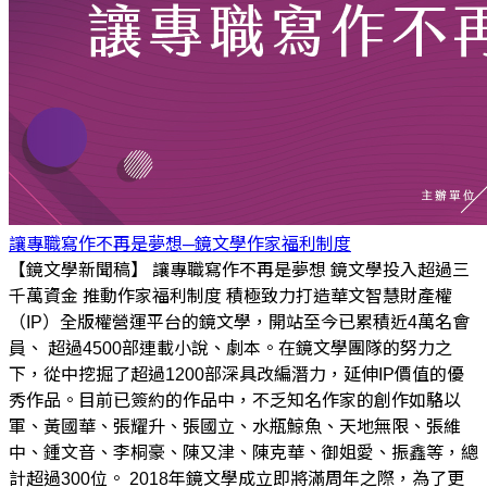
讓專職寫作不再是夢想─鏡文學作家福利制度
【鏡文學新聞稿】 讓專職寫作不再是夢想 鏡文學投入超過三
千萬資金 推動作家福利制度 積極致力打造華文智慧財產權
（IP）全版權營運平台的鏡文學，開站至今已累積近4萬名會
員、 超過4500部連載小說、劇本。在鏡文學團隊的努力之
下，從中挖掘了超過1200部深具改編潛力，延伸IP價值的優
秀作品。目前已簽約的作品中，不乏知名作家的創作如駱以
軍、黃國華、張耀升、張國立、水瓶鯨魚、天地無限、張維
中、鍾文音、李桐豪、陳又津、陳克華、御姐愛、振鑫等，總
計超過300位。 2018年鏡文學成立即將滿周年之際，為了更