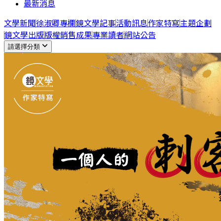
最新消息
文學新聞
徐淑卿專欄
鏡文學記事
活動訊息
作家特寫
主題企劃
鏡文學出版
版權銷售成果
專業讀者
網站公告
請選擇分類