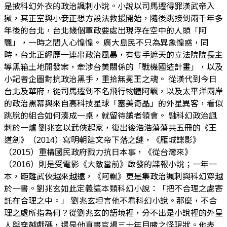
是披科幻外衣的政治諷刺小說。小說以司馬遷得罪漢武帝入
獄，其正室與小妾正想方設法救援開始，隨後跳接到兩千年多
年後的台北，台北幾個軍政要處出現浮在空中的人頭「阿
飄」，一時之間人心惶惶。 廣大島民不只為異象惶惑，同
時，台北正經歷一連串政治風暴，有隻手遮天的立法院院長主
導黑箱土地開發案，牽涉台美關係的「戰機國造計畫」，以及
小記者企圖對抗政治黑手，重拾無冕王之魂。 從漢代到今日
台北及華府，從司馬遷到不名飛行物體阿飄，以及太平洋兩岸
的政治黑幕與來自高科技星球「塞美奇晶」的外星異客，看似
跳脫的組合如何湊成一桌，就留待讀者領會。 融科幻政治諷
刺於一爐 劉兆玄以武俠起家，復出後浩浩蕩蕩共五冊的《王
道劍》（2014）寫明朝建文帝下落之謎，《雁城諜影》
（2015）重構國民政府戮力抗日本事，《從台灣來》
（2016）則是受電影《大敵當前》啟發的諜報小說；一年一
本，距離武俠越來越遠，《阿飄》更是集政治諷刺與科幻穿越
於一書。劉兆玄如此定義這本類科幻小說：「把不合理之處寄
託在合理之中。」 劉兆玄坦言他不看科幻小說。那麼，不合
理之處所指為何？從劉兆玄的語境裡，分不出是小說裡的外星
人與穿越戲碼，還是他直書官場三十年目睹之怪現狀。他表