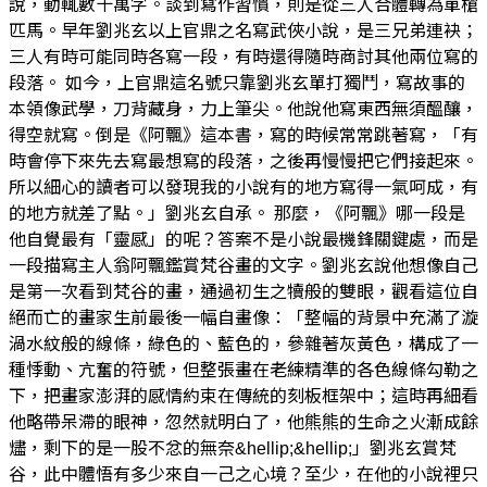
說，動輒數十萬字。談到寫作習慣，則是從三人合體轉為單槍
匹馬。早年劉兆玄以上官鼎之名寫武俠小說，是三兄弟連袂；
三人有時可能同時各寫一段，有時還得隨時商討其他兩位寫的
段落。 如今，上官鼎這名號只靠劉兆玄單打獨鬥，寫故事的
本領像武學，刀背藏身，力上筆尖。他說他寫東西無須醞釀，
得空就寫。倒是《阿飄》這本書，寫的時候常常跳著寫，「有
時會停下來先去寫最想寫的段落，之後再慢慢把它們接起來。
所以細心的讀者可以發現我的小說有的地方寫得一氣呵成，有
的地方就差了點。」劉兆玄自承。 那麼，《阿飄》哪一段是
他自覺最有「靈感」的呢？答案不是小說最機鋒關鍵處，而是
一段描寫主人翁阿飄鑑賞梵谷畫的文字。劉兆玄說他想像自己
是第一次看到梵谷的畫，通過初生之犢般的雙眼，觀看這位自
絕而亡的畫家生前最後一幅自畫像：「整幅的背景中充滿了漩
渦水紋般的線條，綠色的、藍色的，參雜著灰黃色，構成了一
種悸動、亢奮的符號，但整張畫在老練精準的各色線條勾勒之
下，把畫家澎湃的感情約束在傳統的刻板框架中；這時再細看
他略帶呆滯的眼神，忽然就明白了，他熊熊的生命之火漸成餘
燼，剩下的是一股不忿的無奈&hellip;&hellip;」劉兆玄賞梵
谷，此中體悟有多少來自一己之心境？至少，在他的小說裡只