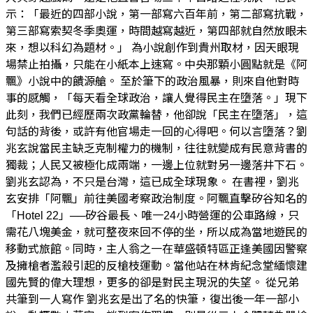
示：「最近的四部小說，第一部寫六百年前，第二部寫抗戰，
第三部寫索契冬季奧運，時間越寫越近，第四部就自然放眼未
來，想以科幻為題材。」 為小說創作到貴州取材，因天眼現
場禁止拍攝，只能在小紙本上速寫。中央那顆小圓點就是《阿
飄》小說中的饋源艙。 至於筆下的政治風暴，則來自他對時
事的感觸，「每天看全球政治，讓人覺得民主在墮落。」現下
此刻，我們已經歷兩次政黨輪替，他卻說「民主在墮落」，這
句話的背後，或許有他官場走一回的心得吧。何以言墮落？劉
兆玄說當民主缺乏克制權力的機制，往往就變成有民意背書的
獨裁；人民又被極化成兩端，一邊上位就對另一邊落井下石。
劉兆玄認為，不只是台灣，這已成全球現象。 在書裡，劉兆
玄安排「阿飄」前往美國考察政治制度。阿飄直擊矽谷知名的
「Hotel 22」──矽谷最長、唯一24小時營運的公車路線，只
需花八塊美金，就可整夜來回不停的坐，所以成為當地遊民的
移動式旅館。同時，主人翁之一在華盛頓特區正逢美國因警察
及擁槍者濫殺引起的反槍枝運動。當他站在林肯紀念堂緬懷建
國先賢的偉大理想，更多的卻是對民主現況的失望。 從兄弟
共筆到一人寫作 劉兆玄是出了名的快筆，復出後一年一部小