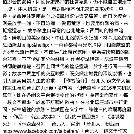
拍即合的默契，即使身處壓抑的社會氛圍，仍不能自主地走在
一塊。 兩人初識，是一看對眼便不問未來的貪求歡快；重
逢，是命運注定兩顆心要撞擊得既快樂又痛苦；而再次復合，
則是放手一賭、不再防備──愛再荒涼，也要用鮮烈的痛，來
抵擋遺忘。 故事孕生自尋常的台北地景：西門町的機車暗
巷、陽明山的萬家燈火、中山北路的深夜狂飆、林森北路的燈
紅酒綠&hellip;&hellip;，一幕幕都帶著光陰厚度；相繼獻聲的
九○年代流行音樂，不僅烘托出時代氛圍，更為這段感情的離
合悲喜，下了恰如其分的註腳。 作者初試啼聲，語調平靜節
制卻飽蘸痛楚，召回上個世代的惶惑靈魂，於字裡行間一一顯
影；故事中眾生相的交互映照，既交織出對愛的深切感悟，也
引人思索何謂人生的追求。 【作者簡介】 台北人 鏡文學人氣
作家生長於台北的九○後，卻有著一個老靈魂。2016年末初試
寫作，即在各網文平台獲得極佳的迴響。 為音樂而寫作，每
一段文字都來自於當下所聽的歌曲。 在台北這座城市中行走
間，採集過往的痕跡。並試圖在文字中，讓往日的燦爛再度發
光。 作品： 《台北故事》、《我的一個朋友》、《港城煙
火》、《林森森林》 「台北人」官網 「台北人」粉絲頁：
https://www.facebook.com/taibeiren/ 「台北人」鏡文學作家