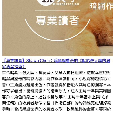
【專業讀者】Shawn Chen：暗黑與獵奇的《獻給殺人魔的居
家清潔指南》
集合暗網、殺人魔、食屍魔，又帶入神秘組織，造就本書絕對
暗黑與獵奇的精彩內容。寫作與演戲相同，小說寫得越精彩，
書中主角能力越是出色，作者就得加倍融入其角色的描寫。本
作可以看出，崑崙將強大的暗黑原力，注入主角十年與其周圍
客戶、角色的身上，造就本篇故事。 主角十年基本上與《捍
衛任務》的收屍者類似；當《捍衛任務》的約翰維克處理掉殺
手時，會找黑道世界的收屍者收取一枚黑道界的金幣，等同於