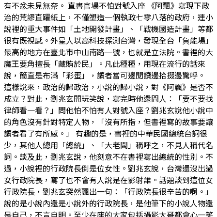
有不忿未見無奈。 直書官場不怕對號入座 《阿飄》寫現下政
治的荒謬直躍紙上，不僅塑造一個執政七零八落的政府，連小
說裡的重大事件如「土地開發計畫」、「戰機國造計畫」等都
很有既視感。外星人以高科技探測台灣，發現全台「負能場」
最高的地方在臺北市中山南路一號，也就是立法院。書裡的大
魔王要角擅長「藏賄於民」。凡此種種，用現在流行的話來
說，簡直是布滿「彩蛋」，讀者當可邊閱讀邊拾掇邊驚呼。
這樣說來，政治的歸政治，小說的歸小說，對《阿飄》是否不
成立？對此，劉兆玄開玩笑說，寫完時他還問人：「要不要找
律師看一看？」問他怕不怕有人對號入座？劉兆玄說他小說中
的角色沒有針對特定人物，「沒有所指，但書裡寫的故事要讓
讀者看了有所感。」 有趣的是，書裡的中華民國總統台詞很
少，其他人總用「總統」、「大老闆」稱呼之，不見人稱代名
詞。談及此，劉兆玄說，他刻意不在書裡寫出總統的性別。不
過，小說裡的行政院長倒是位女性。劉兆玄說，台灣還沒出過
女行政院長，寫了也不會有人說是在影射誰。話題談到這位女
行政院長，劉兆玄突然飄出一句：「行政院長很辛苦的啊。」
說的是小說內還是小說外的行政院長，是他筆下的小說人物還
是自己，不言自明。至少在座的大家包括攝影大哥都會心一笑