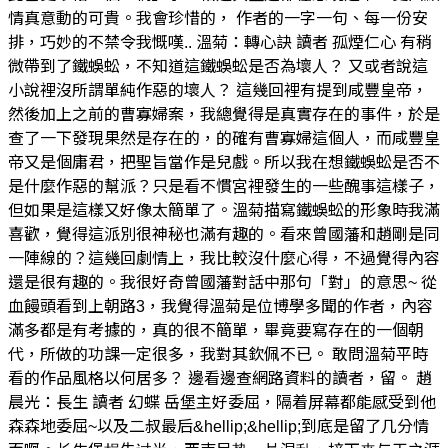
情真意動的可貴。我會珍惜的， 作者的一字一句、每一份安
排，巧妙的不禁令我慨嘆.. 溫菊：轉心訣 讀者 孤煙仁心 有稍
微帶到了鐵蜈蚣，不知道這鐵蜈蚣是否為壞人？ 又或者說這
小說裡沒所謂單純作惡的壞人？ 這幾回裡有提到咸豐皇帝，
然後加上之前的曹寡婦案，我總覺得是真實存在的事件，於是
查了一下發現果然是存在的，的確有曹寡婦這個人，而咸豐皇
帝又是個庸君，把聖旨當作是兒戲。所以我在想鐵蜈蚣是否不
是什麼作惡的幫派？只是看不慣宮裡發生的一些醜事這樣子，
但如果是這樣又好像太簡單了。溫菊描寫鐵蜈蚣的形象時我滿
喜歡，覺得這派別很神秘也滿有趣的。看來曾國藩和趙剛是同
一陣線的？這幾回劇情上，我比較沒什麼心得，不過覺得內容
還是很有趣的。我很好奇曾國藩對話中那句「對」的意思~ 從
血饅頭看到上朝路3，我覺得溫菊是位博學多聞的作者，內容
滿多都是有考據的，真的很不簡單，畢竟要寫存在的一個朝
代，所做的功課一定很多，我對其欽佩不已。 敢問溫菊平時
看的作品風格以何居多？ 邊看邊查網路資料的讀者，留。 趙
晨光：長生 讀者 幻蝶 岳堡主好委屈，隔着屏幕都能感受到他
森森地委屈~以及二叔最后&hellip;&hellip;到底是留了几分情