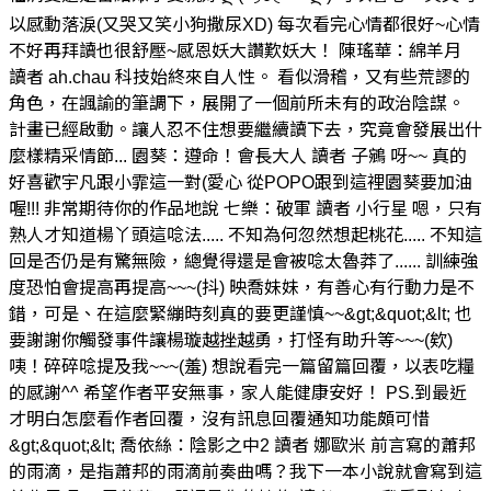
以感動落淚(又哭又笑小狗撒尿XD) 每次看完心情都很好~心情
不好再拜讀也很舒壓~感恩妖大讚歎妖大！ 陳瑤華：綿羊月
讀者 ah.chau 科技始終來自人性。 看似滑稽，又有些荒謬的
角色，在諷諭的筆調下，展開了一個前所未有的政治陰謀。
計畫已經啟動。讓人忍不住想要繼續讀下去，究竟會發展出什
麼樣精采情節... 園葵：遵命！會長大人 讀者 子鵷 呀~~ 真的
好喜歡宇凡跟小霏這一對(愛心 從POPO跟到這裡園葵要加油
喔!!! 非常期待你的作品地說 七樂：破軍 讀者 小行星 嗯，只有
熟人才知道楊丫頭這唸法..... 不知為何忽然想起桃花..... 不知這
回是否仍是有驚無險，總覺得還是會被唸太魯莽了...... 訓練強
度恐怕會提高再提高~~~(抖) 映喬妹妹，有善心有行動力是不
錯，可是、在這麼緊繃時刻真的要更謹慎~~&gt;&quot;&lt; 也
要謝謝你觸發事件讓楊璇越挫越勇，打怪有助升等~~~(欸)
咦！碎碎唸提及我~~~(羞) 想說看完一篇留篇回覆，以表吃糧
的感謝^^ 希望作者平安無事，家人能健康安好！ PS.到最近
才明白怎麼看作者回覆，沒有訊息回覆通知功能頗可惜
&gt;&quot;&lt; 喬依絲：陰影之中2 讀者 娜歐米 前言寫的蕭邦
的雨滴，是指蕭邦的雨滴前奏曲嗎？我下一本小說就會寫到這