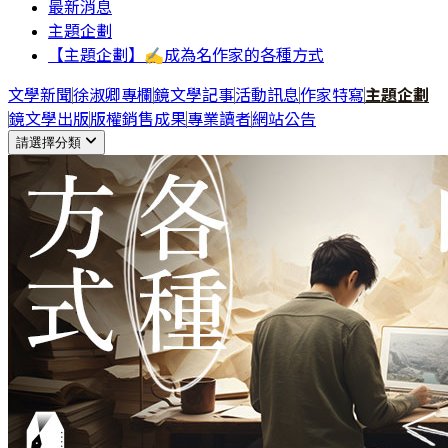
最新消息
主題企劃
【主題企劃】✍️成為名作家的各種方式
文學新聞
徐淑卿專欄
鏡文學記事
活動訊息
作家特寫
主題企劃
鏡文學出版
版權銷售成果
專業讀者
網站公告
請選擇分類