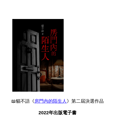
📖貓不語《
房門內的陌生人
》第二屆決選作品
2022年出版電子書