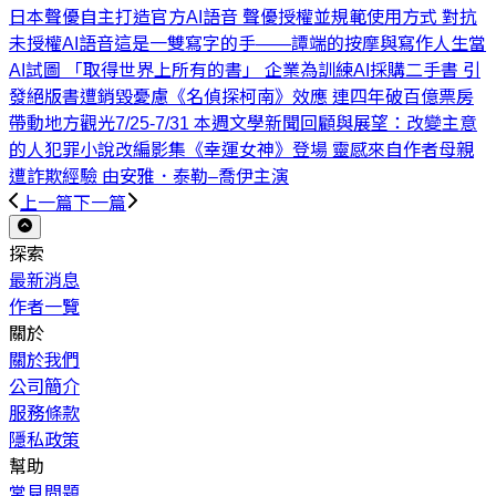
日本聲優自主打造官方AI語音 聲優授權並規範使用方式 對抗
未授權AI語音
這是一雙寫字的手——譚端的按摩與寫作人生
當
AI試圖 「取得世界上所有的書」 企業為訓練AI採購二手書 引
發絕版書遭銷毀憂慮
《名偵探柯南》效應 連四年破百億票房
帶動地方觀光
7/25-7/31 本週文學新聞回顧與展望：改變主意
的人
犯罪小說改編影集《幸運女神》登場 靈感來自作者母親
遭詐欺經驗 由安雅．泰勒–喬伊主演
上一篇
下一篇
探索
最新消息
作者一覽
關於
關於我們
公司簡介
服務條款
隱私政策
幫助
常見問題