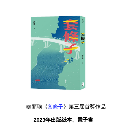
📖顏瑜《
套條子
》第三屆首獎作品
2023年出版紙本、電子書