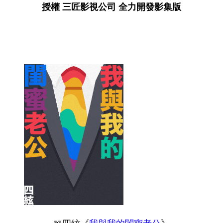
授權 三匠影視公司 全力開發影集版