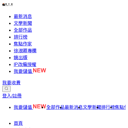
最新消息
文學新聞
全部作品
排行榜
焦點作家
徐淑卿專欄
鏡出版
IP改編授權
我要儲值
我要收費
登入/註冊
我要儲值
全部作品
最新消息
文學新聞
排行榜
焦點
首頁