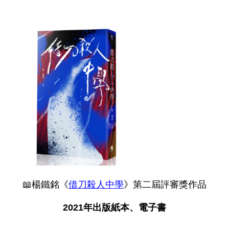
📖楊鐵銘《
借刀殺人中學
》第二屆評審獎作品
2021年出版紙本、電子書