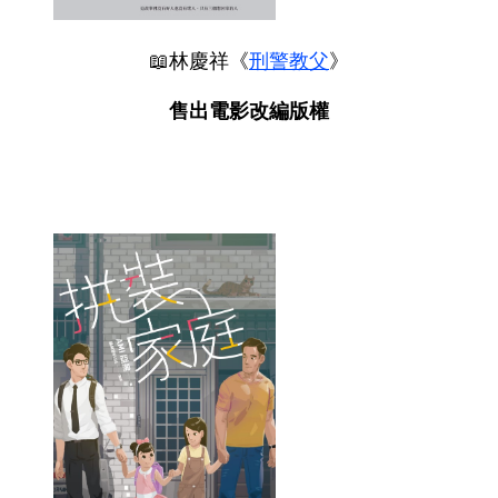
📖林慶祥《
刑警教父
》
售出電影改編版權