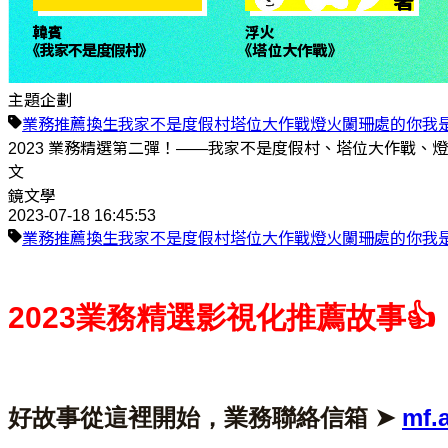
主題企劃
業務推薦
換生
我家不是度假村
塔位大作戰
燈火闌珊處的你
我
2023 業務精選第二彈！——我家不是度假村、塔位大作戰、
文
鏡文學
2023-07-18 16:45:53
業務推薦
換生
我家不是度假村
塔位大作戰
燈火闌珊處的你
我
2023業務精選影視化推薦故事👍
好故事從這裡開始，業務聯絡信箱 ➤
mf.