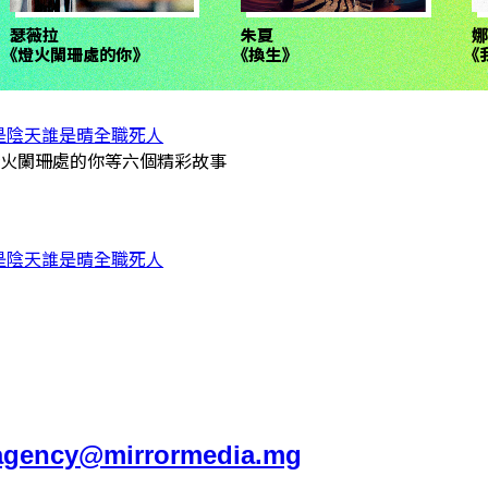
是陰天誰是晴
全職死人
燈火闌珊處的你等六個精彩故事
是陰天誰是晴
全職死人
agency@mirrormedia.mg