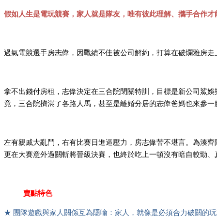
假如人生是電玩競賽，家人就是隊友，唯有彼此理解、攜手合作才
過氣電競選手房志偉，因戰績不佳被公司解約，打算在破爛雅房走
拿不出錢付房租，志偉決定在三合院閉關特訓，目標是新公司鯊娛
竟，三合院擠滿了各路人馬，甚至是離婚分居的志偉爸媽也來參一
左有親戚大亂鬥，右有比賽日進逼壓力，房志偉苦不堪言。為湊齊
更在大賽意外過關斬將晉級決賽，也終於吃上一頓沒有暗自較勁、
賣點特色
★ 團隊遊戲與家人關係互為隱喻：家人，就像是必須合力破關的