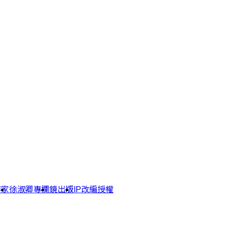
作家
徐淑卿專欄
鏡出版
IP改編授權