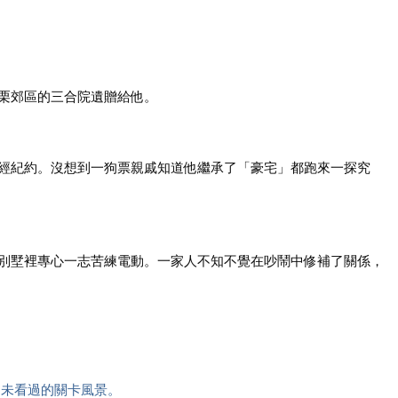
栗郊區的三合院遺贈給他。
經紀約。沒想到一狗票親戚知道他繼承了「豪宅」都跑來一探究
別墅裡專心一志苦練電動。一家人不知不覺在吵鬧中修補了關係，
從未看過的關卡風景。