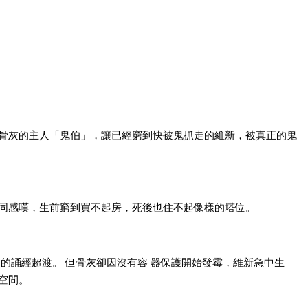
骨灰的主人「鬼伯」，讓已經窮到快被鬼抓走的維新，被真正的鬼
同感嘆，生前窮到買不起房，死後也住不起像樣的塔位。
的誦經超渡。 但骨灰卻因沒有容 器保護開始發霉，維新急中生
空間。