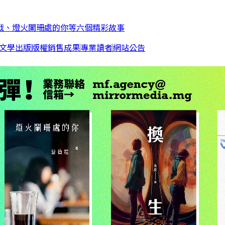
作戰、燈火闌珊處的你等六個精彩故事
文學出版
版權銷售成果
專業讀者
網站公告