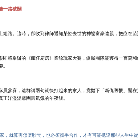
能一路破關
上絕路。這時，卻收到律師通知某位去世的神祕富豪遠親，把位在苗
樂即將舉辦的《瘋狂廚房》業餘玩家大賽，優勝團隊能獲得一百萬和
腳。
隊員參賽，這群講兩句就快打起來的家人，竟拋下「新仇舊恨」關在
真正洋溢溫馨團圓氣氛的年夜飯。
玩家，就算再怎麼吵鬧，也必須攜手合作，才有可能抵達那些人生中