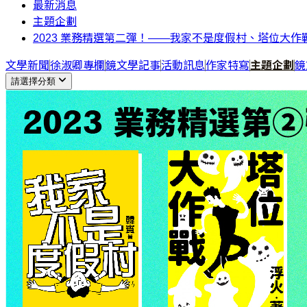
最新消息
主題企劃
2023 業務精選第二彈！——我家不是度假村、塔位大
文學新聞
徐淑卿專欄
鏡文學記事
活動訊息
作家特寫
主題企劃
鏡
請選擇分類