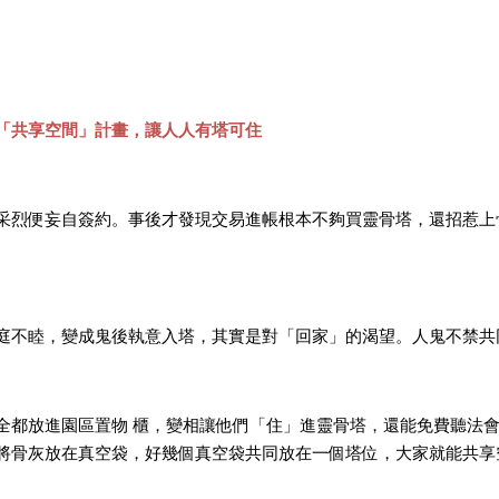
「共享空間」計畫，讓人人有塔可住
采烈便妄自簽約。事後才發現交易進帳根本不夠買靈骨塔，還招惹上
庭不睦，變成鬼後執意入塔，其實是對「回家」的渴望。人鬼不禁共
都放進園區置物 櫃，變相讓他們「住」進靈骨塔，還能免費聽法會
將骨灰放在真空袋，好幾個真空袋共同放在一個塔位，大家就能共享