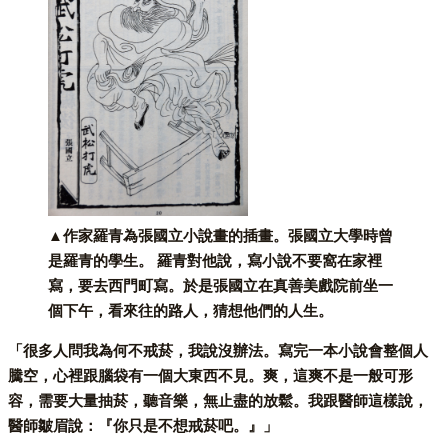
▲作家羅青為張國立小說畫的插畫。張國立大學時曾
是羅青的學生。 羅青對他說，寫小說不要窩在家裡
寫，要去西門町寫。於是張國立在真善美戲院前坐一
個下午，看來往的路人，猜想他們的人生。
「很多人問我為何不戒菸，我說沒辦法。寫完一本小說會整個人
騰空，心裡跟腦袋有一個大東西不見。爽，這爽不是一般可形
容，需要大量抽菸，聽音樂，無止盡的放鬆。我跟醫師這樣說，
醫師皺眉說：『你只是不想戒菸吧。』」