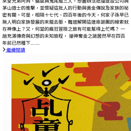
來堂兄弟阿狗、貓鼠與鬼尾龍三人，想盡辦法抵擋建設公司與
茅山道士的進擊，並懷疑這批人的行動與黃金傳說及家族的祕
密有關。可是，相隔十七代、四百年後的今天，何家子孫早已
無人明白家族發展的來龍去脈，難道解開這連串謎團的線索就
在神像上？又，何堃的瘋狂冒險之旅有可能幫得上忙嗎？ 一
趟充滿傳奇與幻想的未知旅程， 搶神奪金之謎居然早在四百
年前已然種下……
繼續閱讀