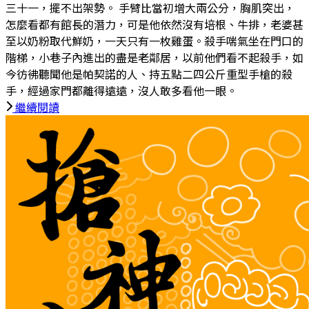
三十一，擺不出架勢。 手臂比當初增大兩公分，胸肌突出，
怎麼看都有館長的潛力，可是他依然沒有培根、牛排，老婆甚
至以奶粉取代鮮奶，一天只有一枚雞蛋。殺手喘氣坐在門口的
階梯，小巷子內進出的盡是老鄰居，以前他們看不起殺手，如
今彷彿聽聞他是帕契諾的人、持五點二四公斤重型手槍的殺
手，經過家門都離得遠遠，沒人敢多看他一眼。
繼續閱讀