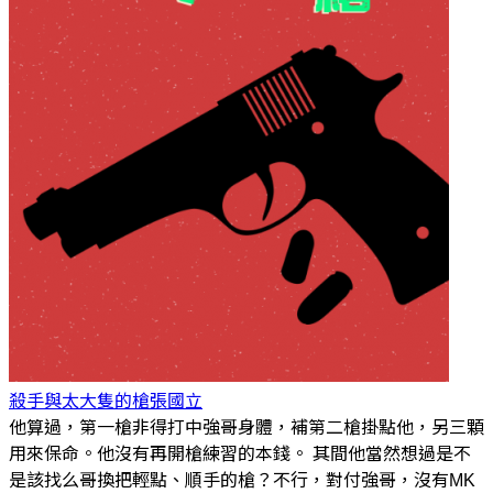
殺手與太大隻的槍
張國立
他算過，第一槍非得打中強哥身體，補第二槍掛點他，另三顆
用來保命。他沒有再開槍練習的本錢。 其間他當然想過是不
是該找么哥換把輕點、順手的槍？不行，對付強哥，沒有MK