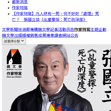
最新消息
作家特寫
【作家特寫】凡人終有一死，何不好好「處理」死
亡？ 張國立談《乩童警探：死亡的深度》
文學新聞
徐淑卿專欄
鏡文學記事
活動訊息
作家特寫
主題企劃
鏡文學出版
版權銷售成果
專業讀者
網站公告
請選擇分類