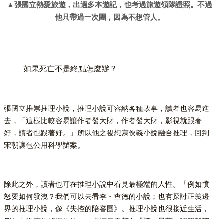
▲張國立熱愛旅遊，出過多本遊記，也考過旅遊領隊證照。不過
他只帶過一次團，因為不想管人。
如果死亡不是終點怎麼辦？
張國立推崇推理小說，推理小說可容納各種故事，讀者也容易進
去，「這樣比較容易讓作者發大財，作者發大財，影視就跟著
好，讀者也跟著好。」所以他之後想寫俠義小說融合推理，回到
宋朝讓包公用科學辦案。
除此之外，讀者也可在推理小說中看見最極端的人性。「例如憤
怒要如何發洩？我們可以去看李・查德的小說；也有探討正義邊
界的推理小說，像《失控的陪審團》。推理小說也很接近生活，