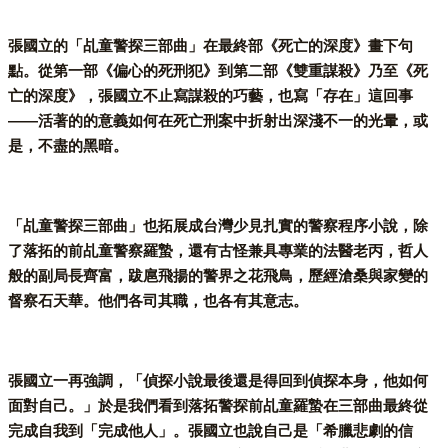
張國立的「乩童警探三部曲」在最終部《死亡的深度》畫下句
點。從第一部《偏心的死刑犯》到第二部《雙重謀殺》乃至《死
亡的深度》，張國立不止寫謀殺的巧藝，也寫「存在」這回事
——活著的的意義如何在死亡刑案中折射出深淺不一的光暈，或
是，不盡的黑暗。
「乩童警探三部曲」也拓展成台灣少見扎實的警察程序小說，除
了落拓的前乩童警察羅蟄，還有古怪兼具專業的法醫老丙，哲人
般的副局長齊富，跋扈飛揚的警界之花飛鳥，歷經滄桑與家變的
督察石天華。他們各司其職，也各有其意志。
張國立一再強調，「偵探小說最後還是得回到偵探本身，他如何
面對自己。」於是我們看到落拓警探前乩童羅蟄在三部曲最終從
完成自我到「完成他人」。張國立也說自己是「希臘悲劇的信