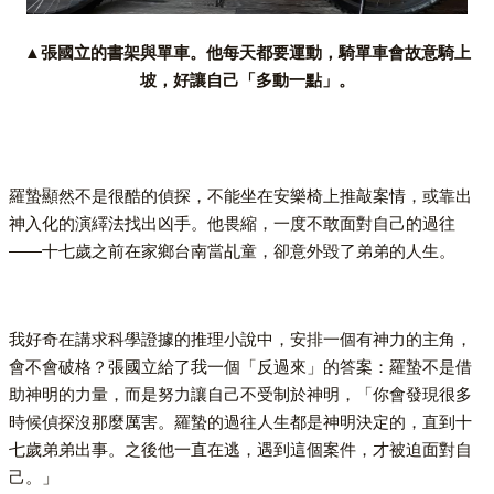
▲張國立的書架與單車。他每天都要運動，騎單車會故意騎上
坡，好讓自己「多動一點」。
羅蟄顯然不是很酷的偵探，不能坐在安樂椅上推敲案情，或靠出
神入化的演繹法找出凶手。他畏縮，一度不敢面對自己的過往
——十七歲之前在家鄉台南當乩童，卻意外毀了弟弟的人生。
我好奇在講求科學證據的推理小說中，安排一個有神力的主角，
會不會破格？張國立給了我一個「反過來」的答案：羅蟄不是借
助神明的力量，而是努力讓自己不受制於神明，「你會發現很多
時候偵探沒那麼厲害。羅蟄的過往人生都是神明決定的，直到十
七歲弟弟出事。之後他一直在逃，遇到這個案件，才被迫面對自
己。」