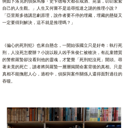
例如卜洛克的偵探馬修・史卡德每天都在戒酒、晃蕩，叨叨絮絮
自己的人生觀。」人生又何嘗不是追尋抵達之謎的推理小說？
「亞里斯多德講悲劇原理，說作者要不停的埋藏，埋藏的懸疑又
一定要得到解決，這不就是推理嗎？」
《偏心的死刑犯》也來自懸念，一開始張國立只是好奇：執行死
刑，人沒死怎麼辦？小說以殺人凶手朱俊仁被槍決，有乩童體質
的警察羅蟄卻沒看到他的靈魂，才驚覺「死刑犯沒死」開頭。尋
著未竟的死亡，讀者將與羅蟄一層層揭開命案背後的真相。只是
真相不能撫慰人心，過程中，偵探與案件關係人還得面對過往的
吞噬。