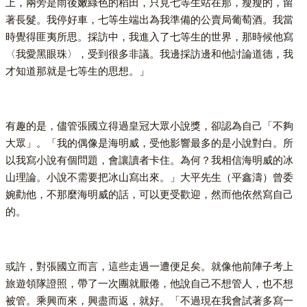
上，兩旁是雨後嫩綠色的稻田，只見七等生站在那，瘦瘦的，留
著長髮。我停好車，七等生端出為我準備的公賣局葡萄酒。我當
時覺得匪夷所思。採訪中，我進入了七等生的世界，那時候他寫
〈我愛黑眼珠〉，受到很多非議。我邊採訪邊和他討論道德，我
才知道那就是七等生的思想。」
有趣的是，儘管張國立得過皇冠大眾小說獎，卻認為自己「不夠
大眾」。「我的偶像是海明威，受他影響最多的是小說對白。所
以我寫小說有個問題，會讓讀者卡住。為何？我相信海明威的冰
山理論。小說不需要把冰山寫出來。」大平先生（平鑫濤）曾委
婉勸他，不那麼海明威的話，可以更受歡迎，然而他依然寫自己
的。
或許，對張國立而言，這些走過一遭便足矣。就像他前陣子考上
旅遊領隊證照，帶了一次團就厭倦，他說自己不想管人，也不想
被管。乘興而來，興盡而返，就好。「不過現在我會試著多寫一