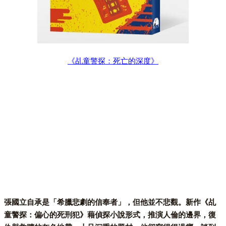
《乩童警探：死亡的深度》
張國立自承是「希臘悲劇的信奉者」，但他並不悲觀。新作《乩
童警探：偏心的死刑犯》藉偵探小說形式，推演人倫的邊界，復