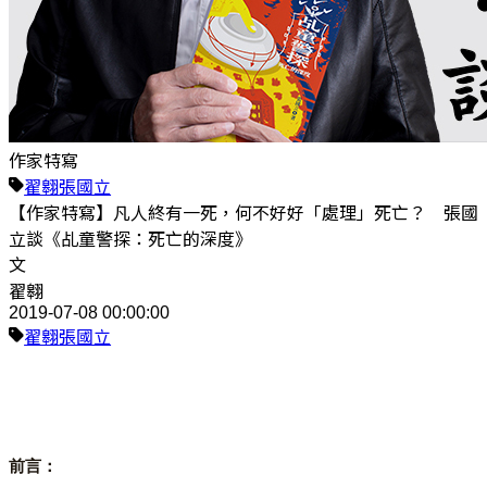
作家特寫
翟翱
張國立
【作家特寫】凡人終有一死，何不好好「處理」死亡？ 張國
立談《乩童警探：死亡的深度》
文
翟翱
2019-07-08 00:00:00
翟翱
張國立
前言：