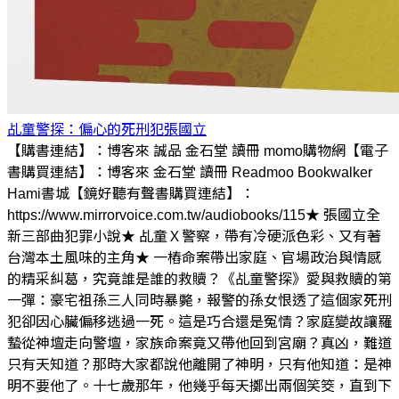
乩童警探：偏心的死刑犯
張國立
【購書連結】：博客來 誠品 金石堂 讀冊 momo購物網【電子
書購買連結】：博客來 金石堂 讀冊 Readmoo Bookwalker
Hami書城【鏡好聽有聲書購買連結】：
https://www.mirrorvoice.com.tw/audiobooks/115★ 張國立全
新三部曲犯罪小說★ 乩童Ｘ警察，帶有冷硬派色彩、又有著
台灣本土風味的主角★ 一樁命案帶出家庭、官場政治與情感
的精采糾葛，究竟誰是誰的救贖？《乩童警探》愛與救贖的第
一彈：豪宅祖孫三人同時暴斃，報警的孫女恨透了這個家死刑
犯卻因心臟偏移逃過一死。這是巧合還是冤情？家庭變故讓羅
蟄從神壇走向警壇，家族命案竟又帶他回到宮廟？真凶，難道
只有天知道？那時大家都說他離開了神明，只有他知道：是神
明不要他了。十七歲那年，他幾乎每天擲出兩個笑筊，直到下