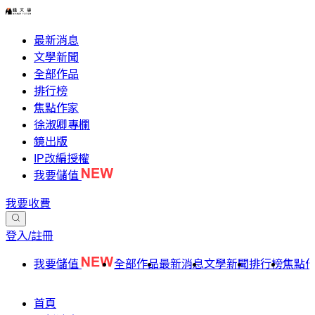
最新消息
文學新聞
全部作品
排行榜
焦點作家
徐淑卿專欄
鏡出版
IP改編授權
我要儲值
我要收費
登入/註冊
我要儲值
全部作品
最新消息
文學新聞
排行榜
焦點
首頁