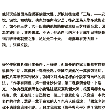
他開玩笑說因為音樂要放很大聲，所以前後住過「三坑」——安
坑、深坑、福德坑。他也曾在內湖定居，後來因為人變多就搬走
了。如今住三芝，六十四歲的他想騎腳踏車從三芝往返台北，因
為老婆阻止，遲遲未成。不過，他給自己的六十五歲生日禮物是
到西班牙走朝聖之旅，足足走二十天。「老婆還在努力阻止
我。」張國立說。
好的作家得具備什麼條件，不好說，但氣長的作家大抵都有自持
規律的生活，就像村上春樹慢跑，張國立與他的一萬步強迫症。
能從八零年代寫到現在，張國立對成為怎樣的小說家有自己的看
法，「作家有兩種，第一種像沙林傑，第二種像勞倫斯・卜洛
克。卜洛克從廉價黑色小說雜誌起家寫到變大師，很愛寫卻出名
很晚。我一直在想：自己想做一個二十歲就出名，只寫過一本代
表作的作家，還是一輩子在寫的人？也有人跟我說：『國立老師
你不應該寫這種小說。』難道我該寫《戰爭與和平》嗎？我想沙