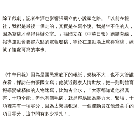
除了戲劇，記者生涯也影響張國立的小說家之路。「以前在報
社，我都是最後一個走的，其實是在寫小說。我是坐不住的人，
因為寫稿才坐得住辦公室。」張國立在《中華日報》跑體育線，
報導運動會要趕六點的電報發稿，等於在運動場上就得寫稿，練
就了隨處可寫的本事。
《中華日報》因為是國民黨底下的報紙，規模不大，也不大管誰
在看，採訪任由張國立寫；他就近觀察人情世故，把一則則體育
報導變成精鍊的人物速寫，比如古金水，「大家都知道他很厲
害，十項全能，但他有個毛病，就是容易因為壓力大、緊張，十
項裡常有一項零分，因為太緊張犯規。一個運動員在他最拿手的
項目零分，這中間有多少掙扎！」