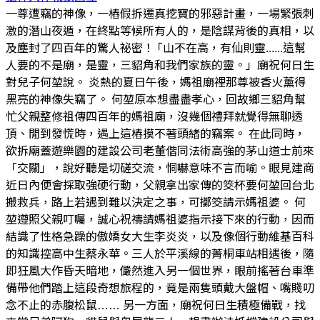
一尊遭竊的神像，一樁假拆遷真挖寶的邪惡計畫，一場緊張刺
激的潛山夜遁，在終點等候所有人的，是陰謀背後的真相，以
及塵封了四百年的驚人祕密！ ｢山不在高，有仙則靈......這幫
人要的不是廟，是靈，三貂角和我們家族的靈。」廟祝何日生
對兒子何堃說。 炎熱的夏日午後，媽祖廟裡那尊被香火薰得
黑亮的神像失竊了。 何堃原本想盡盡孝心，回故鄉三貂角幫
忙父親整修祖傳四百年的媽祖廟，沒幾個禮拜就覺得無聊透
頂、閒到發慌時，遇上這樁摸不著頭緒的竊案。 在此同時，
欲拆廟蓋遊樂園的建設公司老董偕同法術高強的茅山道士前來
「交關」，說好聽是切磋交流，恫嚇意味不言而喻。眼見建商
近日內便會採取強硬行動，父親拿出家傳的筊杯要何堃回台北
搬救兵，路上若遇到難以決定之事，可擲筊請示媽祖婆。 何
堃遵照父親叮囑，誠心祝禱請媽祖婆指示接下來的行動，因而
結識了性格急躁的傲嬌女大生李炎炎，以及像個行動維基百科
的知識控高中生蔡永華。三人於平溪線的菁桐車站相遇後，隨
即狂風大作昏天暗地，儼然進入另一個世界，眼前搖著台車準
備帶他們踏上這段奇想旅程的，竟是兩隻頭戴大盤帽、嘴賤叨
念不止的赤腹松鼠…… 另一方面，廟祝何日生積極備戰，找