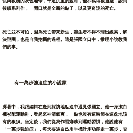
仇與救贖的灰色地帶，十足沉重的題材，他卻寫得很過癮，談到
後續系列作，一開口就是全新的點子，以及更奇詭的死亡。
死亡並不可怕，因為死亡帶來新生，讓生者不得不理出線索，解
決謎團，也是自我挖掘的過程。這是張國立口中，推理小說教我
們的事。
有一萬步強迫症的小說家
溽暑中，我跟編輯在走到採訪地點途中遇見張國立。他一身潔白
襯衫配運動鞋，看起來神清氣爽，一點也沒有這時節在這盆地該
有的狼狽。坐定後，我們從寫作習癖聊到運動習慣，他說他有
「一萬步強迫症」，每天要逼自己用手機計步功能走一萬步，否