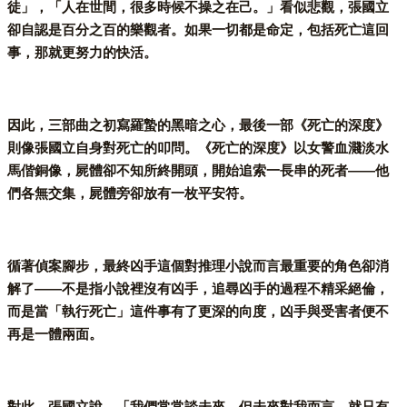
徒」，「人在世間，很多時候不操之在己。」看似悲觀，張國立
卻自認是百分之百的樂觀者。如果一切都是命定，包括死亡這回
事，那就更努力的快活。
因此，三部曲之初寫羅蟄的黑暗之心，最後一部《死亡的深度》
則像張國立自身對死亡的叩問。《死亡的深度》以女警血濺淡水
馬偕銅像，屍體卻不知所終開頭，開始追索一長串的死者——他
們各無交集，屍體旁卻放有一枚平安符。
循著偵案腳步，最終凶手這個對推理小說而言最重要的角色卻消
解了——不是指小說裡沒有凶手，追尋凶手的過程不精采絕倫，
而是當「執行死亡」這件事有了更深的向度，凶手與受害者便不
再是一體兩面。
對此，張國立說，「我們常常談未來，但未來對我而言，就只有