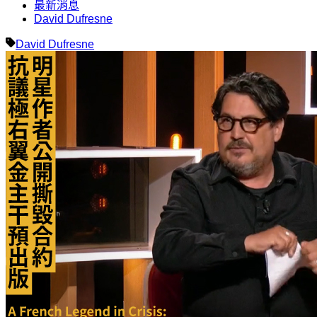
最新消息
David Dufresne
David Dufresne