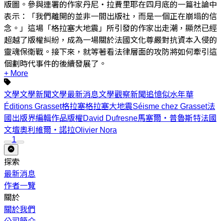
版圖。參與連署的作家丹尼・拉費里耶在四月底的一篇社論中
表示：「我們離開的並非一間出版社，而是一個正在崩塌的信
念。」這場「格拉塞大地震」所引發的作家出走潮，顯然已經
超越了版權糾紛，成為一場關於法國文化尊嚴對抗資本入侵的
靈魂保衛戰。接下來，就等著看法律層面的攻防將如何牽引這
個劃時代事件的後續發展了。
+ More
文學
文學新聞
文學最新消息
文學觀察
新聞
追憶似水年華
Éditions Grasset
格拉塞
格拉塞大地震
Séisme chez Grasset
法
國出版界
編輯
作品版權
David Dufresne
馬塞爾・普魯斯特
法國
文壇
奧利維爾・諾拉
Olivier Nora
1
探索
最新消息
作者一覽
關於
關於我們