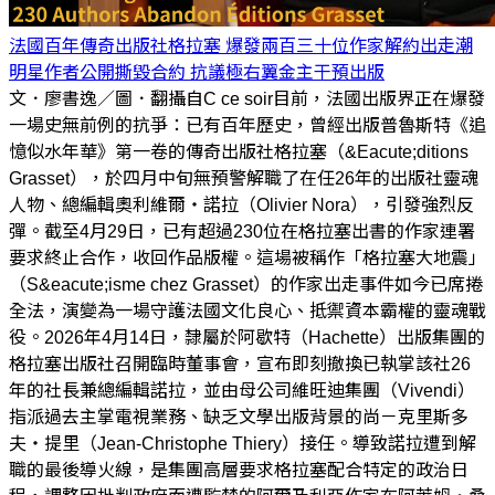
法國百年傳奇出版社格拉塞 爆發兩百三十位作家解約出走潮
明星作者公開撕毀合約 抗議極右翼金主干預出版
文．廖書逸／圖．翻攝自C ce soir目前，法國出版界正在爆發
一場史無前例的抗爭：已有百年歷史，曾經出版普魯斯特《追
憶似水年華》第一卷的傳奇出版社格拉塞（&Eacute;ditions
Grasset），於四月中旬無預警解職了在任26年的出版社靈魂
人物、總編輯奧利維爾・諾拉（Olivier Nora），引發強烈反
彈。截至4月29日，已有超過230位在格拉塞出書的作家連署
要求終止合作，收回作品版權。這場被稱作「格拉塞大地震」
（S&eacute;isme chez Grasset）的作家出走事件如今已席捲
全法，演變為一場守護法國文化良心、抵禦資本霸權的靈魂戰
役。2026年4月14日，隸屬於阿歇特（Hachette）出版集團的
格拉塞出版社召開臨時董事會，宣布即刻撤換已執掌該社26
年的社長兼總編輯諾拉，並由母公司維旺迪集團（Vivendi）
指派過去主掌電視業務、缺乏文學出版背景的尚－克里斯多
夫・提里（Jean-Christophe Thiery）接任。導致諾拉遭到解
職的最後導火線，是集團高層要求格拉塞配合特定的政治日