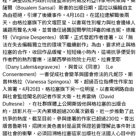
程，調整因批判政府而遭監禁的阿爾及利亞作家布阿萊姆・桑
薩爾（Boualem Sansal）新書的出版日期，諾拉以編輯自主
為由拒絕，引爆了後續事件。4月16日，在諾拉遭解職後兩
天，由格拉塞旗下的文壇巨星、以書寫性別權力與社會邊緣人
議題而聲名大噪，並曾擔任過龔固爾學院評審的維吉妮・德龐
特（Virginie Despentes）領軍，正式發起作者連署，以「無
法在失去編輯獨立性的環境下繼續創作」為由，要求終止與格
拉塞的合作，收回作品版權。短短幾小時內，這場抗爭便受到
作者們的熱烈響應，法蘭西學術院院士丹尼・拉費里耶
（Dany Laferri&egrave;re），與曾以《同意》（Le
Consentement）一書促成社會變革與國會修法的凡妮莎・斯
普林格拉（Vanessa Springora）等，超過百位指標性作家加
入簽署。4月20日，格拉塞旗下另一位明星，以書寫網路自由
與社會監控聞名的記者作家大衛・杜弗雷納（David
Dufresne），在社群媒體上公開撕毀他與格拉塞的出版合
約，該影片在一天內累積超過200萬次觀看，近一步推動了此
抗爭的熱度。截至目前，參與連署的作家已超過230位。曾出
版普魯斯特，招牌米黃色書封是品質保證若要理解此事件對法
國社會的衝擊，必須回溯格拉塞這家出版社在法國人心目中的