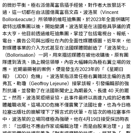
的微妙平衡。極右派億萬富翁插手經營，對作者大放狠話不
過，這一切都在由法國億萬富翁文森・波洛萊（Vincent
Bollor&eacute;）所領導的維旺迪集團，於2023年全面併購阿
歇特出版集團以後，開始變調。波洛萊是在法國極具爭議的資
本大亨，他目前透過維旺迪集團，掌控了包括電視台、報紙、
電台、廣告公司與出版社在內的全面性媒體版圖。近年來，他
對媒體事業的介入方式甚至在法國媒體間創造了「波洛萊化」
（Bollorisation）一詞，用來描述媒體在被他收購後，原有團
隊遭到清洗、換上親信領導，內容大幅轉向為極右翼立場的效
應。 近期最顯著的案例，便是發生在2023年的「《星期日
報》（JDD）危機」。波洛萊指派曾任極右翼雜誌主編的吉奧
弗瓦・勒瓊（Geoffroy Lejeune）接掌該報，引發編輯部的強
烈抗議，並發動了在法國新聞史上為期最久、長達 40 天的罷
工。然而，波洛萊拒絕妥協，此事件最終以高達九成的記者集
體離職收尾。這場JDD危機不僅震驚了法國社會，也為今日格
拉塞出版社的崩解埋下了預言式的伏筆。在這次的格拉塞事件
中，波洛萊的立場同樣極為強硬。他在4月19日接受採訪時表
示：「出版社不應由作家或編輯治理，而是由股東治理。」並