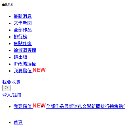
最新消息
文學新聞
全部作品
排行榜
焦點作家
徐淑卿專欄
鏡出版
IP改編授權
我要儲值
我要收費
登入/註冊
我要儲值
全部作品
最新消息
文學新聞
排行榜
焦點
首頁