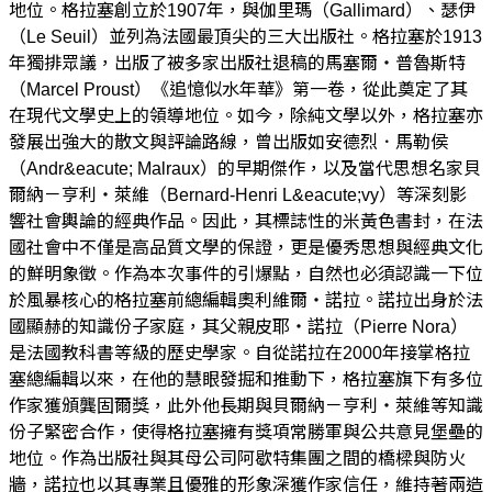
地位。格拉塞創立於1907年，與伽里瑪（Gallimard）、瑟伊
（Le Seuil）並列為法國最頂尖的三大出版社。格拉塞於1913
年獨排眾議，出版了被多家出版社退稿的馬塞爾・普魯斯特
（Marcel Proust）《追憶似水年華》第一卷，從此奠定了其
在現代文學史上的領導地位。如今，除純文學以外，格拉塞亦
發展出強大的散文與評論路線，曾出版如安德烈．馬勒侯
（Andr&eacute; Malraux）的早期傑作，以及當代思想名家貝
爾納－亨利・萊維（Bernard-Henri L&eacute;vy）等深刻影
響社會輿論的經典作品。因此，其標誌性的米黃色書封，在法
國社會中不僅是高品質文學的保證，更是優秀思想與經典文化
的鮮明象徵。作為本次事件的引爆點，自然也必須認識一下位
於風暴核心的格拉塞前總編輯奧利維爾・諾拉。諾拉出身於法
國顯赫的知識份子家庭，其父親皮耶・諾拉（Pierre Nora）
是法國教科書等級的歷史學家。自從諾拉在2000年接掌格拉
塞總編輯以來，在他的慧眼發掘和推動下，格拉塞旗下有多位
作家獲頒龔固爾獎，此外他長期與貝爾納－亨利・萊維等知識
份子緊密合作，使得格拉塞擁有獎項常勝軍與公共意見堡壘的
地位。作為出版社與其母公司阿歇特集團之間的橋樑與防火
牆，諾拉也以其專業且優雅的形象深獲作家信任，維持著兩造