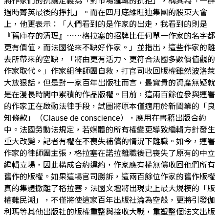
將作家們的抗議定義為「對市場邏輯的抗拒」，稱其為「一群
過時菁英最後的掙扎」。而在四月底維旺迪集團的股東大會
上，他更表示：「人們看到的是作家的出走，我看到的則是
『舊庫存的清理』⋯⋯格拉塞的招牌比任何單一作家的名字都
更有價值，而法國從來不缺好作家。」並指出，這些作家的離
去所帶來的空缺，「將由更有活力、更符合法國多數價值觀的
作家取代。」作家組律師團自救，打官司收回版權雖然波洛萊
大放狠話，但是對一家百年出版社而言，最寶貴的資產無疑就
是在漫長時間中累積的作品版權。目前，這兩百餘位參與連署
的作家正在啟動法律手段，試圖將原本僅適用於新聞業的「良
知條款」（Clause de conscience），應用在書籍出版合約
中。法國勞動法規定，若媒體的所有權變更導致編輯方針發生
重大改變，記者有權在不喪失補償的情況下離職。如今，連署
作家的律師團主張，格拉塞在諾拉離職後已喪失了原有的中立
編輯立場，因此構成合約違約，作家應有權無償收回他們所有
舊作的版權。如果這場官司勝訴，這兩百餘位作家的舊作版權
真的集體撤離了格拉塞，法國文壇將出現史上最大規模的「版
權難民潮」，不僅將使這家百年出版社淪為空殼，更將引發伽
利瑪等其他出版社的版權重整與接收大戰，重塑整個法文出版