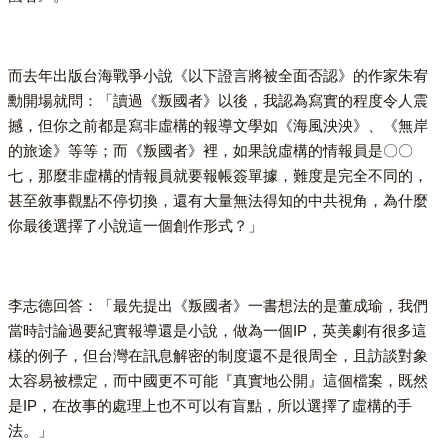
而去年出版台海戰爭小說《以下證言將被全面否認》的作家朱宥
勳開場就問：「讀過《叛國者》以後，我認為寫實的程度令人震
撼，但你之前都是寫非虛構的報導文學如《海風泱泱》、《無岸
的旅途》等等；而《叛國者》裡，如果說虛構的情報員是〇〇
七，那麼非虛構的情報員就要報帳簽單據，難度是完全不同的，
甚至敘事觀點不停切換，還有大量無法得知的中共視角，為什麼
你最後選擇了小說這一個創作形式？」
李志德回答：「最先提出《叛國者》一書想法的是董成瑜，我們
當時討論過要紀實報導還是小說，做為一個IP，英美劇有很多這
樣的例子，但台灣在訊息解密的制度還不是很周全，且訪談對象
太容易被標定，而中國更不可能『真實地公開』這個檔案，既然
是IP，在故事的處理上也不可以有盲點，所以選擇了虛構的手
法。」