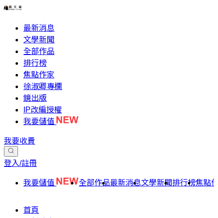
最新消息
文學新聞
全部作品
排行榜
焦點作家
徐淑卿專欄
鏡出版
IP改編授權
我要儲值
我要收費
登入/註冊
我要儲值
全部作品
最新消息
文學新聞
排行榜
焦點
首頁