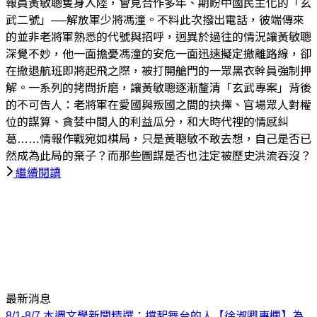
報員黃敏聰隻身入陸，會見合作多年、期盼中國民主化的「玄
武二號」──解放軍少將馮潼。不料此次撥出電話，彼端傳來
的並非老將軍熟悉的代號與招呼，迥異於過往的情況讓黃敏聰
深覺不妙，他一面擔憂馮潼的安危一面迅速擬定撤離路線，卻
在撤退航班即將起飛之際，被打開艙門的一眾黑衣幹員強制押
解。一系列的拷問折磨，讓黃敏聰逐漸釐清「玄武專案」背後
的不可告人：老將軍在愛國與叛國之間的抉擇、官場眾人對權
位的謀算、貪婪中間人的利益瓜分，和大時代裡的情感糾
葛……情報作戰宛如棋局，只是黃聰敏不敢去想，自己是否已
然成為此局的棄子？而那些圖謀是否也注定被歷史洪流吞沒？
繼續閱讀
最新消息
8/1-8/7 本週文學新聞精選：撐起舞台的人
【徐淑卿專欄】為