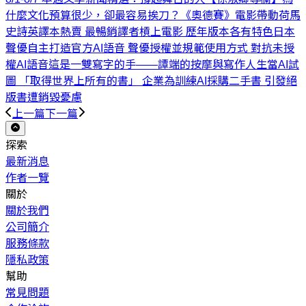
什麼文化預算很少，卻最容易挨刀？
《奧德賽》電影帶動荷馬
史詩英譯本熱賣 最暢銷譯者槓上電影 歷年版本各有特色
日本
聲優自主打造官方AI語音 聲優授權並規範使用方式 對抗未授
權AI語音
這是一雙寫字的手——譚端的按摩與寫作人生
當AI試
圖 「取得世界上所有的書」 企業為訓練AI採購二手書 引發絕
版書遭銷毀憂慮
上一篇
下一篇
探索
最新消息
作者一覽
關於
關於我們
公司簡介
服務條款
隱私政策
幫助
常見問題