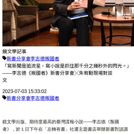
鏡文學記事
新書分享會
李志德
叛國者
「寫新聞是追流星，寫小說是抓住那千分之幾秒外的閃光。」
——李志德《叛國者》新書分享會╳朱宥勳現場對談
文
2023-07-03 15:33:02
新書分享會
李志德
叛國者
鏡文學出版、期待度最高的臺灣諜報小說——李志德《叛國
者》，於１日下午在「左轉有書」社運主題書店舉辦新書對談講