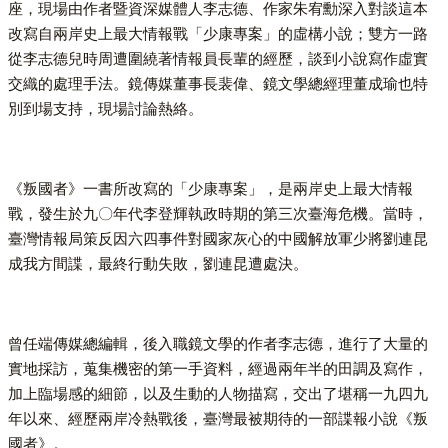
座，現場由作者暨資深媒體人李志德、作家朱宥勳深入對談這本
改寫自兩岸史上最大情報戰「少康專案」的虛構小說；雙方一路
從李志德兒時周遭圍繞著情報員長輩的經歷，談到小說寫作虛實
交織的處理手法。鏡傳媒董事長裴偉、鏡文學總經理董成瑜也特
別到場支持，現場討論熱絡。
《叛國者》一書所改寫的「少康專案」，是兩岸史上最大情報
戰，發生於九〇年代李登輝執政時期的第三次臺海危機。當時，
臺灣情報局策反因六四事件對國家灰心的中國解放軍少將劉連昆
成我方間諜，最終行動失敗，劉連昆遭處決。
曾任端傳媒總編輯，後入職鏡文學的作者李志德，進行了大量的
實地採訪，蒐集機密的第一手資料，經過兩年半的田調及寫作，
加上臨場感的細節，以及生動的人物描寫，交出了堪稱一九四九
年以來、經歷兩岸冷熱戰後，臺灣最被期待的一部諜報小說《叛
國者》。