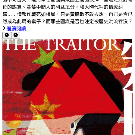
位的謀算、貪婪中間人的利益瓜分，和大時代裡的情感糾
葛……情報作戰宛如棋局，只是黃聰敏不敢去想，自己是否已
然成為此局的棄子？而那些圖謀是否也注定被歷史洪流吞沒？
繼續閱讀