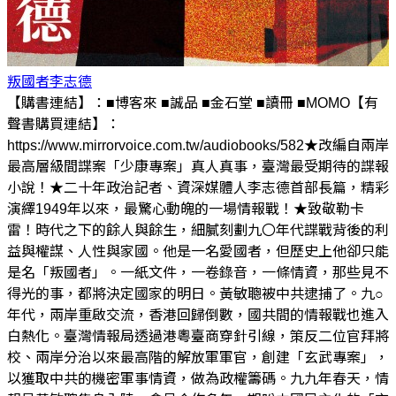
叛國者
李志德
【購書連結】：■博客來 ■誠品 ■金石堂 ■讀冊 ■MOMO【有
聲書購買連結】：
https://www.mirrorvoice.com.tw/audiobooks/582★改編自兩岸
最高層級間諜案「少康專案」真人真事，臺灣最受期待的諜報
小說！★二十年政治記者、資深媒體人李志德首部長篇，精彩
演繹1949年以來，最驚心動魄的一場情報戰！★致敬勒卡
雷！時代之下的餘人與餘生，細膩刻劃九〇年代諜戰背後的利
益與權謀、人性與家國。他是一名愛國者，但歷史上他卻只能
是名「叛國者」。一紙文件，一卷錄音，一條情資，那些見不
得光的事，都將決定國家的明日。黃敏聰被中共逮捕了。九○
年代，兩岸重啟交流，香港回歸倒數，國共間的情報戰也進入
白熱化。臺灣情報局透過港粵臺商穿針引線，策反二位官拜將
校、兩岸分治以來最高階的解放軍軍官，創建「玄武專案」，
以獲取中共的機密軍事情資，做為政權籌碼。九九年春天，情