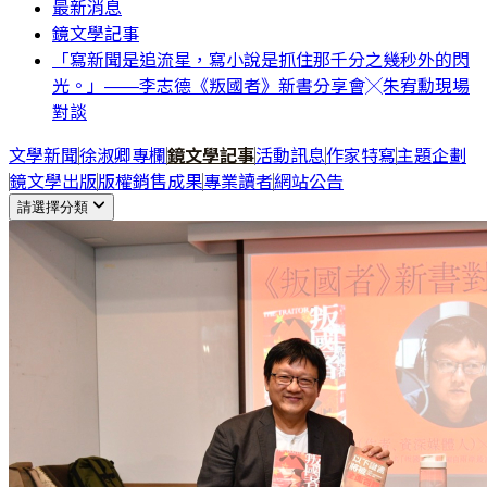
最新消息
鏡文學記事
「寫新聞是追流星，寫小說是抓住那千分之幾秒外的閃
光。」——李志德《叛國者》新書分享會╳朱宥勳現場
對談
文學新聞
徐淑卿專欄
鏡文學記事
活動訊息
作家特寫
主題企劃
鏡文學出版
版權銷售成果
專業讀者
網站公告
請選擇分類