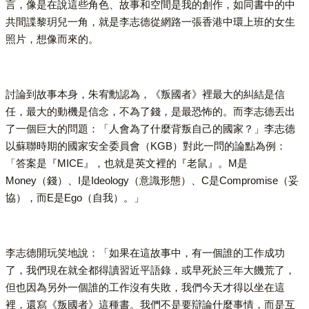
言，像是在說這些角色、故事和空間是我的創作，如同書中的中
共間諜黎玥兒一角，就是李志德從網路一張香港中環上班的女生
照片，想像而來的。
討論到故事本身，朱宥勳認為，《叛國者》裡最大的糾結是信
任，最大的動機是信念，不為了錢，是最恐怖的。而李志德丟出
了一個巨大的問題：「人會為了什麼背叛自己的國家？」李志德
以蘇聯時期的國家安全委員會（KGB）對此一問的論點為例：
「答案是『MICE』，也就是英文裡的『老鼠』。M是
Money（錢）、I是Ideology（意識形態）、C是Compromise（妥
協），而E是Ego（自我）。」
李志德開玩笑地說：「如果在這故事中，有一個誰的工作成功
了，我們現在就全都得讀習近平語錄，或早死於三年大饑荒了，
但也因為另外一個誰的工作沒有失敗，我們今天才得以坐在這
裡，還寫《叛國者》這種書。我們不是要辯論什麼事情，而是互