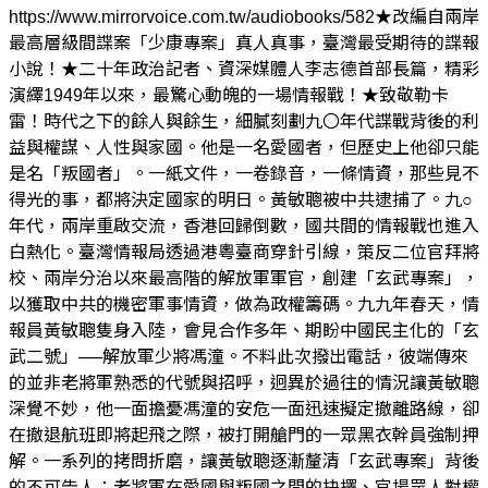
https://www.mirrorvoice.com.tw/audiobooks/582★改編自兩岸
最高層級間諜案「少康專案」真人真事，臺灣最受期待的諜報
小說！★二十年政治記者、資深媒體人李志德首部長篇，精彩
演繹1949年以來，最驚心動魄的一場情報戰！★致敬勒卡
雷！時代之下的餘人與餘生，細膩刻劃九〇年代諜戰背後的利
益與權謀、人性與家國。他是一名愛國者，但歷史上他卻只能
是名「叛國者」。一紙文件，一卷錄音，一條情資，那些見不
得光的事，都將決定國家的明日。黃敏聰被中共逮捕了。九○
年代，兩岸重啟交流，香港回歸倒數，國共間的情報戰也進入
白熱化。臺灣情報局透過港粵臺商穿針引線，策反二位官拜將
校、兩岸分治以來最高階的解放軍軍官，創建「玄武專案」，
以獲取中共的機密軍事情資，做為政權籌碼。九九年春天，情
報員黃敏聰隻身入陸，會見合作多年、期盼中國民主化的「玄
武二號」──解放軍少將馮潼。不料此次撥出電話，彼端傳來
的並非老將軍熟悉的代號與招呼，迥異於過往的情況讓黃敏聰
深覺不妙，他一面擔憂馮潼的安危一面迅速擬定撤離路線，卻
在撤退航班即將起飛之際，被打開艙門的一眾黑衣幹員強制押
解。一系列的拷問折磨，讓黃敏聰逐漸釐清「玄武專案」背後
的不可告人：老將軍在愛國與叛國之間的抉擇、官場眾人對權