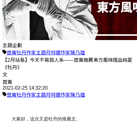
主題企劃
崑崙
牡丹
作家主題月
特選作家
陳乃雄
【2月站長】今天不寫殺人系——崑崙推薦東方風味噬血純愛
《牡丹》
文
崑崙
2021-02-25 14:32:20
崑崙
牡丹
作家主題月
特選作家
陳乃雄
大家好，這次又是牡丹的推薦文。