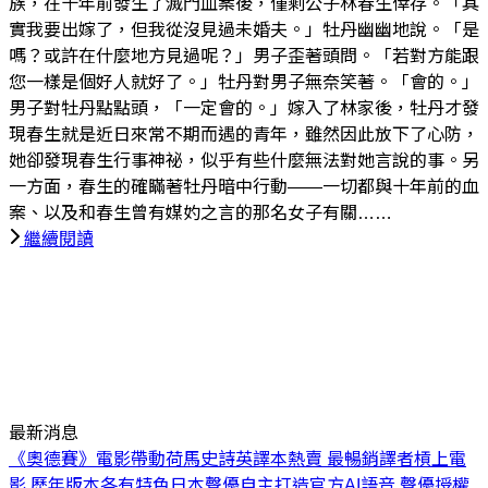
族，在十年前發生了滅門血案後，僅剩公子林春生倖存。「其
實我要出嫁了，但我從沒見過未婚夫。」牡丹幽幽地說。「是
嗎？或許在什麼地方見過呢？」男子歪著頭問。「若對方能跟
您一樣是個好人就好了。」牡丹對男子無奈笑著。「會的。」
男子對牡丹點點頭，「一定會的。」嫁入了林家後，牡丹才發
現春生就是近日來常不期而遇的青年，雖然因此放下了心防，
她卻發現春生行事神祕，似乎有些什麼無法對她言說的事。另
一方面，春生的確瞞著牡丹暗中行動——一切都與十年前的血
案、以及和春生曾有媒妁之言的那名女子有關……
繼續閱讀
最新消息
《奧德賽》電影帶動荷馬史詩英譯本熱賣 最暢銷譯者槓上電
影 歷年版本各有特色
日本聲優自主打造官方AI語音 聲優授權