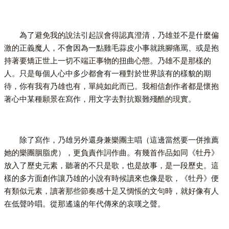
為了避免我的說法引起誤會得認真澄清，乃雄並不是什麼偏
激的正義魔人，不會因為一點雞毛蒜皮小事就跳腳痛罵、或是抱
持著要矯正世上一切不端正事物的扭曲心態。乃雄不是那樣的
人。只是每個人心中多少都會有一種對於世界該有的樣貌的期
待，你有我有乃雄也有，單純如此而已。我相信創作者都是懷抱
著心中某種願景在寫作，用文字去對抗艱難殘酷的現實。
除了寫作，乃雄另外還身兼樂團主唱（這邊當然要一併推薦
她的樂團胭脂虎），更負責作詞作曲。有幾首作品如同《牡丹》
放入了歷史元素，聽著的不只是歌，也是故事，是一段歷史。這
樣的多方面創作讓乃雄的小說有時候讀來也像是歌，《牡丹》便
有類似元素，讀著那些節奏感十足又惆悵的文句時，就好像有人
在低聲吟唱。從那遙遠的年代傳來的哀嘆之聲。