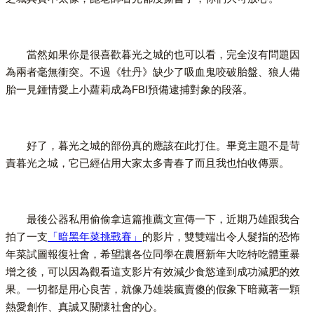
當然如果你是很喜歡暮光之城的也可以看，完全沒有問題因
為兩者毫無衝突。不過《牡丹》缺少了吸血鬼咬破胎盤、狼人備
胎一見鍾情愛上小蘿莉成為FBI預備逮捕對象的段落。
好了，暮光之城的部份真的應該在此打住。畢竟主題不是苛
責暮光之城，它已經佔用大家太多青春了而且我也怕收傳票。
最後公器私用偷偷拿這篇推薦文宣傳一下，近期乃雄跟我合
拍了一支
「暗黑年菜挑戰賽」
的影片，雙雙端出令人髮指的恐怖
年菜試圖報復社會，希望讓各位同學在農曆新年大吃特吃體重暴
增之後，可以因為觀看這支影片有效減少食慾達到成功減肥的效
果。一切都是用心良苦，就像乃雄裝瘋賣傻的假象下暗藏著一顆
熱愛創作、真誠又關懷社會的心。