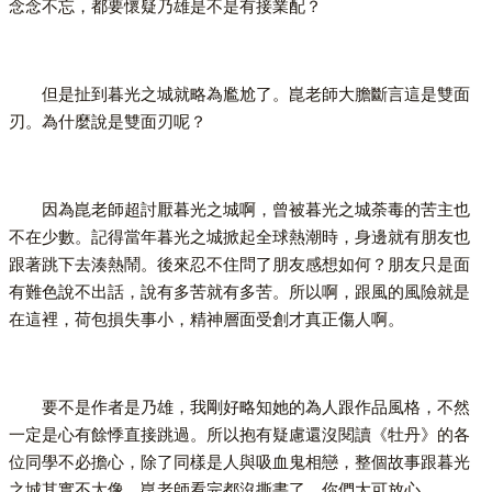
念念不忘，都要懷疑乃雄是不是有接業配？
但是扯到暮光之城就略為尷尬了。崑老師大膽斷言這是雙面
刃。為什麼說是雙面刃呢？
因為崑老師超討厭暮光之城啊，曾被暮光之城荼毒的苦主也
不在少數。記得當年暮光之城掀起全球熱潮時，身邊就有朋友也
跟著跳下去湊熱鬧。後來忍不住問了朋友感想如何？朋友只是面
有難色說不出話，說有多苦就有多苦。所以啊，跟風的風險就是
在這裡，荷包損失事小，精神層面受創才真正傷人啊。
要不是作者是乃雄，我剛好略知她的為人跟作品風格，不然
一定是心有餘悸直接跳過。所以抱有疑慮還沒閱讀《牡丹》的各
位同學不必擔心，除了同樣是人與吸血鬼相戀，整個故事跟暮光
之城其實不太像，崑老師看完都沒撕書了，你們大可放心。