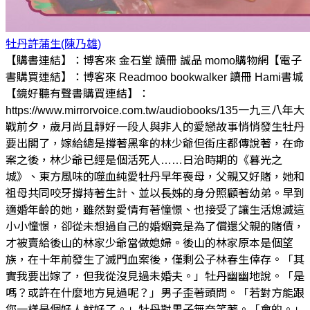
牡丹
許蒲生(陳乃雄)
【購書連結】：博客來 金石堂 讀冊 誠品 momo購物網【電子
書購買連結】：博客來 Readmoo bookwalker 讀冊 Hami書城
【鏡好聽有聲書購買連結】：
https://www.mirrorvoice.com.tw/audiobooks/135一九三八年大
戰前夕，歲月尚且靜好一段人與非人的愛戀故事悄悄發生牡丹
要出閣了，嫁給總是撐著黑傘的林少爺但街庄都傳說著，在命
案之後，林少爺已經是個活死人……日治時期的《暮光之
城》、東方風味的噬血純愛牡丹早年喪母，父親又好賭，她和
祖母共同咬牙撐持著生計、並以長姊的身分照顧著幼弟。早到
適婚年齡的她，雖然對愛情有著憧憬、也接受了讓生活熄滅這
小小憧憬，卻從未想過自己的婚姻竟是為了償還父親的賭債，
才被賣給後山的林家少爺當做媳婦。後山的林家原本是個望
族，在十年前發生了滅門血案後，僅剩公子林春生倖存。「其
實我要出嫁了，但我從沒見過未婚夫。」牡丹幽幽地說。「是
嗎？或許在什麼地方見過呢？」男子歪著頭問。「若對方能跟
您一樣是個好人就好了。」牡丹對男子無奈笑著。「會的。」