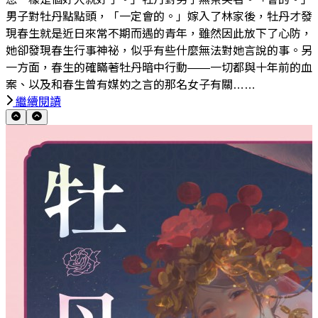
男子對牡丹點點頭，「一定會的。」嫁入了林家後，牡丹才發
現春生就是近日來常不期而遇的青年，雖然因此放下了心防，
她卻發現春生行事神祕，似乎有些什麼無法對她言說的事。另
一方面，春生的確瞞著牡丹暗中行動——一切都與十年前的血
案、以及和春生曾有媒妁之言的那名女子有關……
繼續閱讀