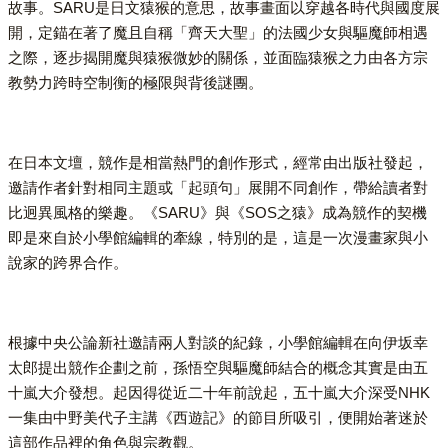
故事。SARU是日文猿猴的意思，故事畫面以穿越各時代與國度展
開，定錨在著了魔且自稱「齊天大聖」的法國少女與驅魔師相遇
之際，逐步揭開魔與猿猴微妙的關係，並面臨猿猴之力由各方宗
教勢力跨時空制衡的極限與背後謎團。
在日本文壇，競作是相當熱門的創作形式，經常由出版社發起，
邀請作者針對相同主題或「起頭句」展開不同創作，帶給讀者對
比迥異風格的樂趣。《SARU》與《SOS之猿》成為競作的契機
即是來自於小學館編輯的牽線，特別的是，這是一次漫畫家與小
說家的跨界合作。
根據中央公論新社邀請兩人對談的紀錄，小學館編輯在向伊坂幸
太郎提出競作企劃之前，孫悟空與驅魔師結合的概念其實是由五
十嵐大介發想。起因得從近二十年前說起，五十嵐大介深受NHK
一集由中野美代子主講《西遊記》的節目所吸引，便開始著迷於
這部作品裡的角色與宗教觀。