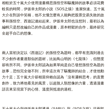
相較於五十嵐大介使用漫畫構思孫悟空和驅魔師的故事必須花費
較長的時間，伊坂幸太郎的小說《SOS之猿》進展快速。五十嵐
大介在對談中笑稱，他不太懂怎麼有人能夠把股票交易失敗的故
事和孫悟空、西遊記連結起來。伊坂幸太郎也沒想到，最初以為
編輯只是想改編自己的作品成漫畫，原本輕鬆的合作，最終卻完
全超乎自己的想像。
兩人當初決定以《西遊記》的孫悟空為題時，都早有意識到過去
不少創作者畫過類似的題材，比如鳥山明的《七龍珠》，但態度
卻有所不同。伊坂幸太郎認為如果單純是自己發想孫悟空為題的
故事，恐怕完全做不到，所幸這次有了驅魔師的結合，才使他動
力十足；五十嵐大介卻相當仰賴自認為「沒有邏輯思考」的直覺
創作，致力將他看見的風景，以超脫人類想像的力量，透過漫畫
語言來呈現當下的心情、溫度與抵達的過程。
五十嵐大介與伊坂幸太郎透過《SARU》與《SOS之猿》這兩部