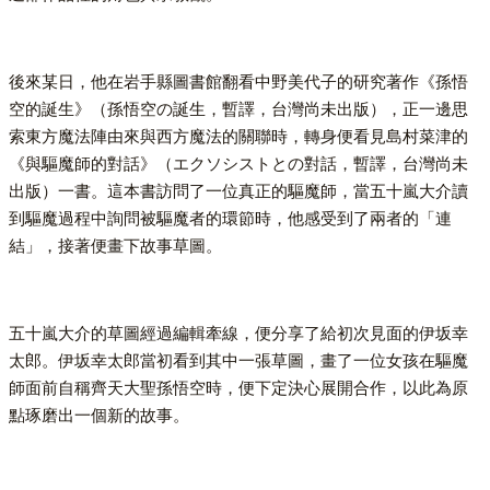
後來某日，他在岩手縣圖書館翻看中野美代子的研究著作《孫悟
空的誕生》（孫悟空の誕生，暫譯，台灣尚未出版），正一邊思
索東方魔法陣由來與西方魔法的關聯時，轉身便看見島村菜津的
《與驅魔師的對話》（エクソシストとの對話，暫譯，台灣尚未
出版）一書。這本書訪問了一位真正的驅魔師，當五十嵐大介讀
到驅魔過程中詢問被驅魔者的環節時，他感受到了兩者的「連
結」，接著便畫下故事草圖。
五十嵐大介的草圖經過編輯牽線，便分享了給初次見面的伊坂幸
太郎。伊坂幸太郎當初看到其中一張草圖，畫了一位女孩在驅魔
師面前自稱齊天大聖孫悟空時，便下定決心展開合作，以此為原
點琢磨出一個新的故事。