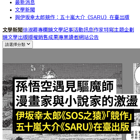
最新消息
文學新聞
與伊坂幸太郎競作：五十嵐大介《SARU》在臺出版
文學新聞
徐淑卿專欄
鏡文學記事
活動訊息
作家特寫
主題企劃
鏡文學出版
版權銷售成果
專業讀者
網站公告
請選擇分類