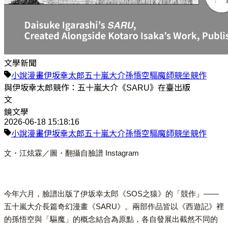
文學新聞
小說
漫畫
伊坂幸太郎
五十嵐大介
孫悟空
驅魔師
競坐
競作
與伊坂幸太郎競作：五十嵐大介《SARU》在臺出版
文
鏡文學
2026-06-18 15:18:16
小說
漫畫
伊坂幸太郎
五十嵐大介
孫悟空
驅魔師
競坐
競作
文・江炫霖／圖・翻攝自臉譜 Instagram
今年六月，臉譜出版了伊坂幸太郎《SOS之猿》的「競作」——
五十嵐大介長篇奇幻漫畫《SARU》。兩部作品皆以《西遊記》裡
的孫悟空與「驅魔」的概念結合為原點，各自發展出截然不同的