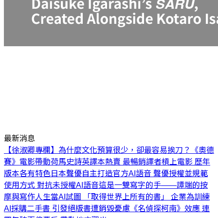
最新消息
【徐淑卿專欄】為什麼文化預算很少，卻最容易挨刀？
《奧德
賽》電影帶動荷馬史詩英譯本熱賣 最暢銷譯者槓上電影 歷年
版本各有特色
日本聲優自主打造官方AI語音 聲優授權並規範
使用方式 對抗未授權AI語音
這是一雙寫字的手——譚端的按
摩與寫作人生
當AI試圖 「取得世界上所有的書」 企業為訓練
AI採購二手書 引發絕版書遭銷毀憂慮
《名偵探柯南》效應 連