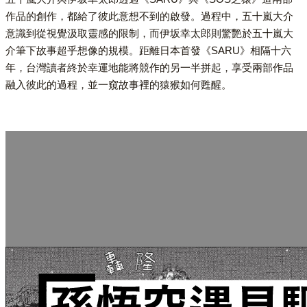
作品的創作，都給了彼此意想不到的啟發。過程中，五十嵐大介
意識到從視覺汲取靈感的限制，而伊坂幸太郎則驚艷於五十嵐大
介筆下故事超乎想像的規模。距離日本首發《SARU》相隔十六
年，台灣讀者終於幸運地能將競作的另一半拼起，享受兩部作品
融入彼此的過程，並一窺故事裡的猿猴如何甦醒。