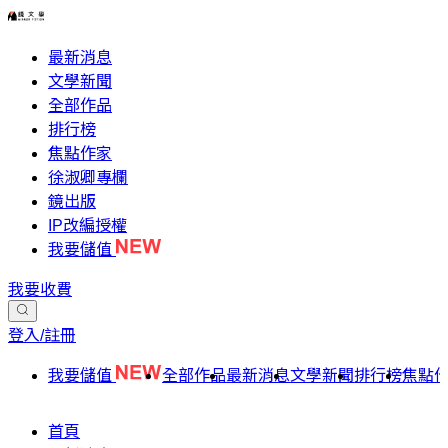
最新消息
文學新聞
全部作品
排行榜
焦點作家
徐淑卿專欄
鏡出版
IP改編授權
我要儲值
我要收費
登入/註冊
我要儲值
全部作品
最新消息
文學新聞
排行榜
焦點
首頁