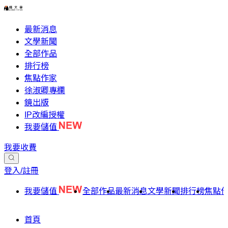
最新消息
文學新聞
全部作品
排行榜
焦點作家
徐淑卿專欄
鏡出版
IP改編授權
我要儲值
我要收費
登入/註冊
我要儲值
全部作品
最新消息
文學新聞
排行榜
焦點
首頁