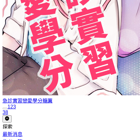
急診實習戀愛學分
糖翼
1
2
3
38
探索
最新消息