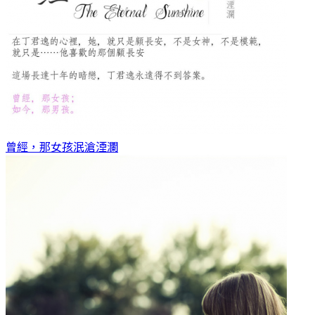
曾經，那女孩
泯滄湮瀾