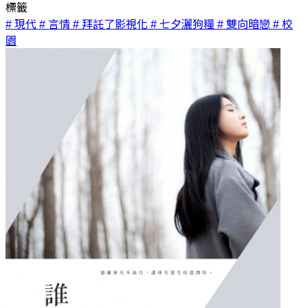
標籤
# 現代
# 言情
# 拜託了影視化
# 七夕灑狗糧
# 雙向暗戀
# 校
園