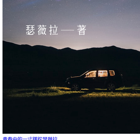
青春中的一寸蹉跎
瑟薇拉