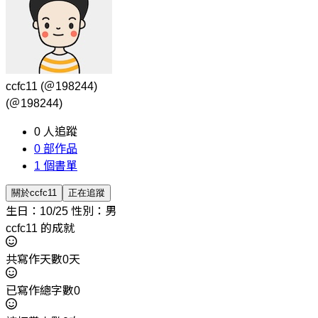
ccfc11
(＠198244)
(＠198244)
0
人追蹤
0
部作品
1
個書單
關於ccfc11
正在追蹤
生日：10/25
性別：男
ccfc11 的成就
共寫作天數0天
已寫作總字數0