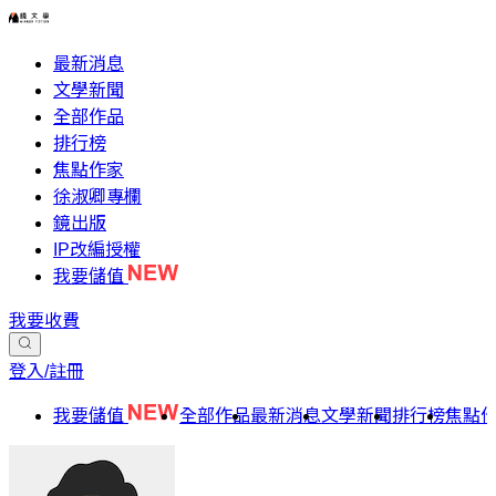
最新消息
文學新聞
全部作品
排行榜
焦點作家
徐淑卿專欄
鏡出版
IP改編授權
我要儲值
我要收費
登入/註冊
我要儲值
全部作品
最新消息
文學新聞
排行榜
焦點