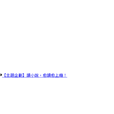
【主題企劃】讀小說，愈讀愈上癮！