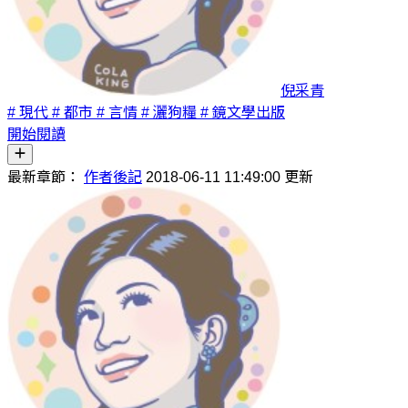
倪采青
# 現代
# 都市
# 言情
# 灑狗糧
# 鏡文學出版
開始閱讀
最新章節：
作者後記
2018-06-11 11:49:00 更新