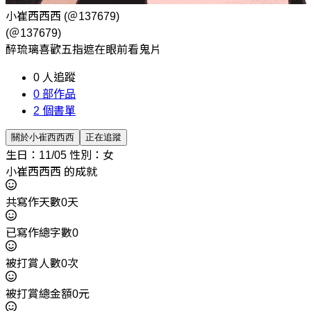
小崔西西西
(＠137679)
(＠137679)
醉琉璃喜歡五指遮在眼前看鬼片
0
人追蹤
0
部作品
2
個書單
關於小崔西西西
正在追蹤
生日：11/05
性別：女
小崔西西西 的成就
共寫作天數0天
已寫作總字數0
被打賞人數0次
被打賞總金額0元