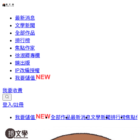
最新消息
文學新聞
全部作品
排行榜
焦點作家
徐淑卿專欄
鏡出版
IP改編授權
我要儲值
我要收費
登入/註冊
我要儲值
全部作品
最新消息
文學新聞
排行榜
焦點