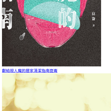
獻給殺人魔的居家清潔指南
崑崙