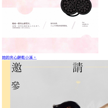
她的夾心餅乾
小溪。