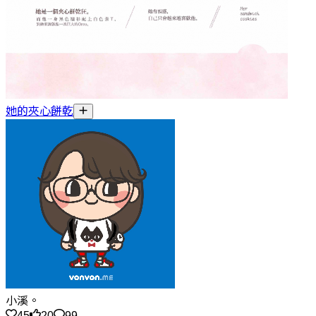
她的夾心餅乾
小溪。
45
20
99