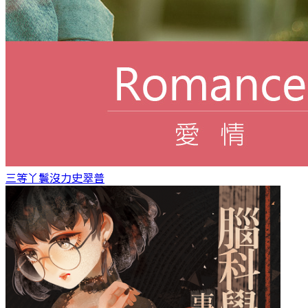
三等丫鬟
沒力史翠普