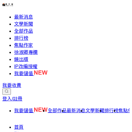
最新消息
文學新聞
全部作品
排行榜
焦點作家
徐淑卿專欄
鏡出版
IP改編授權
我要儲值
我要收費
登入/註冊
我要儲值
全部作品
最新消息
文學新聞
排行榜
焦點
首頁