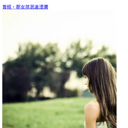
曾經，那女孩
泯滄湮瀾