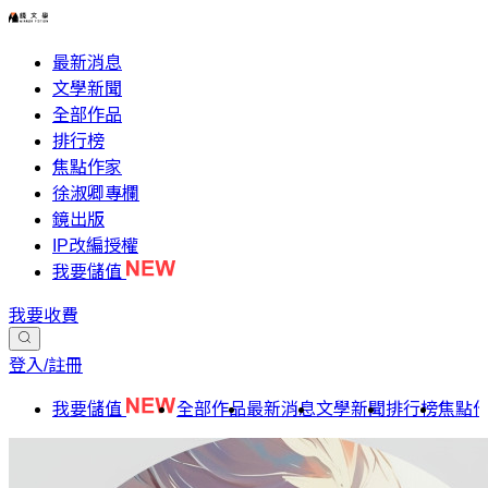
最新消息
文學新聞
全部作品
排行榜
焦點作家
徐淑卿專欄
鏡出版
IP改編授權
我要儲值
我要收費
登入/註冊
我要儲值
全部作品
最新消息
文學新聞
排行榜
焦點