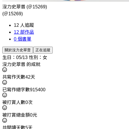
沒力史翠普
(＠15269)
(＠15269)
12
人追蹤
12
部作品
0
個書單
關於沒力史翠普
正在追蹤
生日：05/13
性別：女
沒力史翠普 的成就
共寫作天數42天
已寫作總字數915400
被打賞人數0次
被打賞總金額0元
共閱讀天數5天