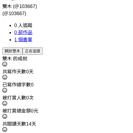
雙木
(＠103667)
(＠103667)
0
人追蹤
0
部作品
1
個書單
關於雙木
正在追蹤
雙木 的成就
共寫作天數0天
已寫作總字數0
被打賞人數0次
被打賞總金額0元
共閱讀天數14天