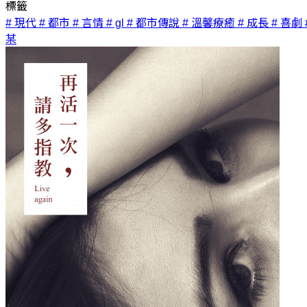
標籤
# 現代
# 都市
# 言情
# gl
# 都市傳說
# 溫馨療癒
# 成長
# 喜劇
某