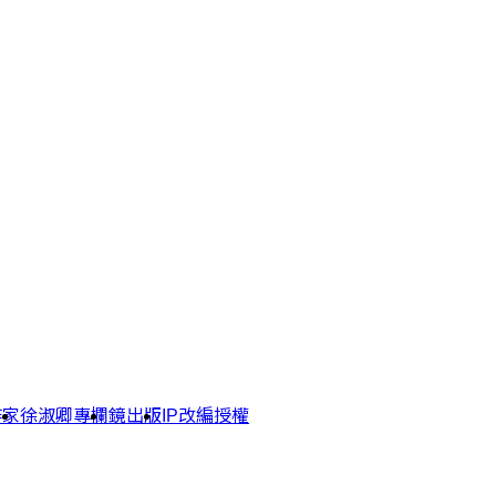
作家
徐淑卿專欄
鏡出版
IP改編授權