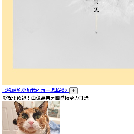
《邀請妳參加我的每一場葬禮》
影視化確認！由億萬票房團隊傾全力打造