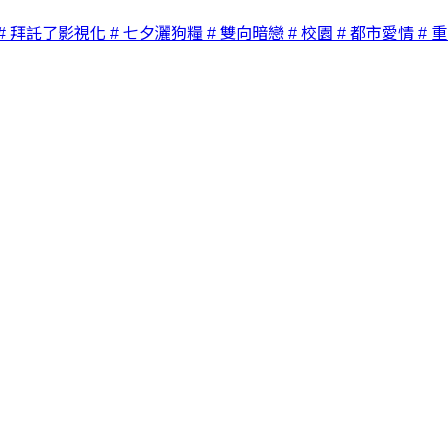
# 拜託了影視化
# 七夕灑狗糧
# 雙向暗戀
# 校園
# 都市愛情
# 