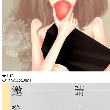
天上晴
122
42
601