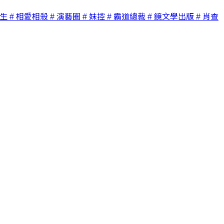
重生
# 相愛相殺
# 演藝圈
# 妹控
# 霸道總裁
# 鏡文學出版
# 肖查