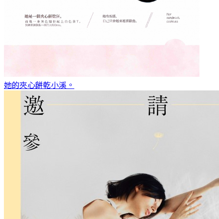
她的夾心餅乾
小溪。