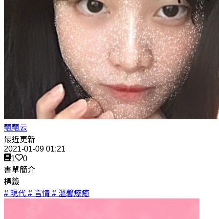
飄飄云
最近更新
2021-01-09 01:21
1
0
書單簡介
標籤
# 現代
# 言情
# 溫馨療癒