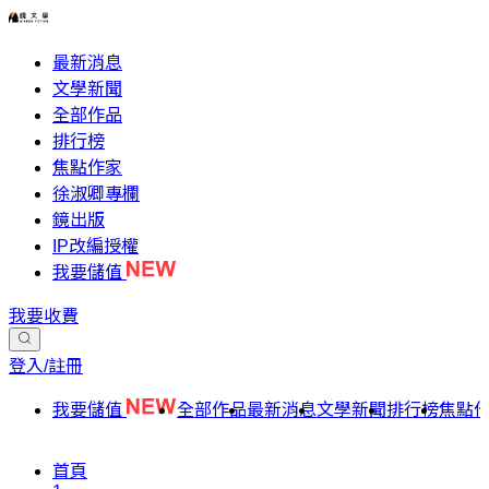
最新消息
文學新聞
全部作品
排行榜
焦點作家
徐淑卿專欄
鏡出版
IP改編授權
我要儲值
我要收費
登入/註冊
我要儲值
全部作品
最新消息
文學新聞
排行榜
焦點
首頁