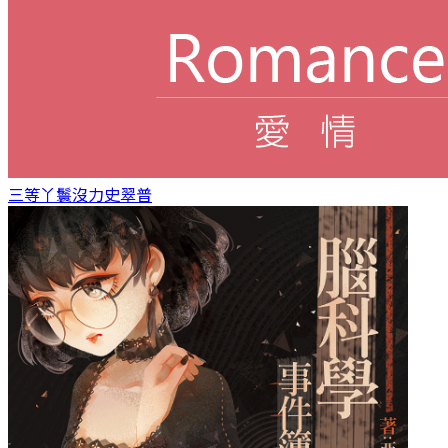
三等丫鬟
沒力史翠普