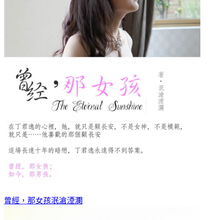
曾經，那女孩
泯滄湮瀾