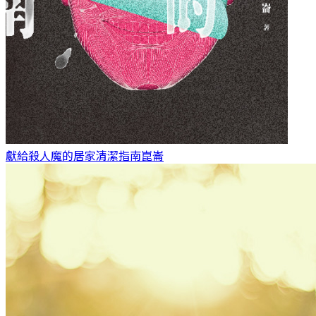
獻給殺人魔的居家清潔指南
崑崙