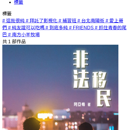
標籤
標籤
# 這批很純
# 拜託了影視化
# 補習班
# 台北南陽街
# 愛上哥
們
# 純友誼可以吃嗎
# 到底多純
# FRIENDS
# 抓住青春的尾
巴
# 南方小羊牧場
共
1
部作品