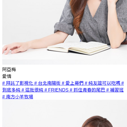
阿亞梅
愛情
# 拜託了影視化
# 台北南陽街
# 愛上哥們
# 純友誼可以吃嗎
#
到底多純
# 這批很純
# FRIENDS
# 抓住青春的尾巴
# 補習班
# 南方小羊牧場