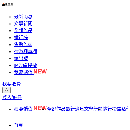
最新消息
文學新聞
全部作品
排行榜
焦點作家
徐淑卿專欄
鏡出版
IP改編授權
我要儲值
我要收費
登入/註冊
我要儲值
全部作品
最新消息
文學新聞
排行榜
焦點
首頁