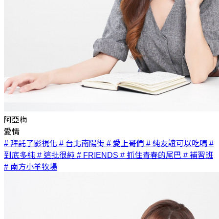
阿亞梅
愛情
# 拜託了影視化
# 台北南陽街
# 愛上哥們
# 純友誼可以吃嗎
#
到底多純
# 這批很純
# FRIENDS
# 抓住青春的尾巴
# 補習班
# 南方小羊牧場