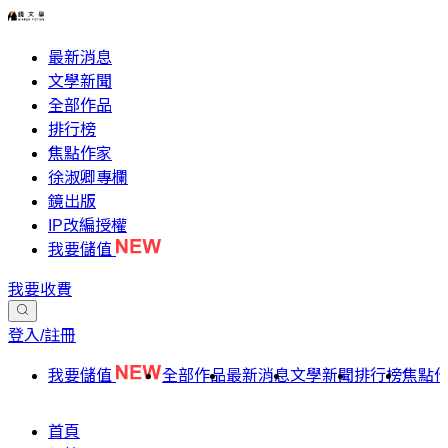
最新消息
文學新聞
全部作品
排行榜
焦點作家
徐淑卿專欄
鏡出版
IP改編授權
我要儲值
我要收費
登入/註冊
我要儲值
全部作品
最新消息
文學新聞
排行榜
焦點
首頁