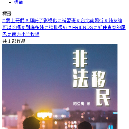
標籤
標籤
# 愛上哥們
# 拜託了影視化
# 補習班
# 台北南陽街
# 純友誼
可以吃嗎
# 到底多純
# 這批很純
# FRIENDS
# 抓住青春的尾
巴
# 南方小羊牧場
共
1
部作品