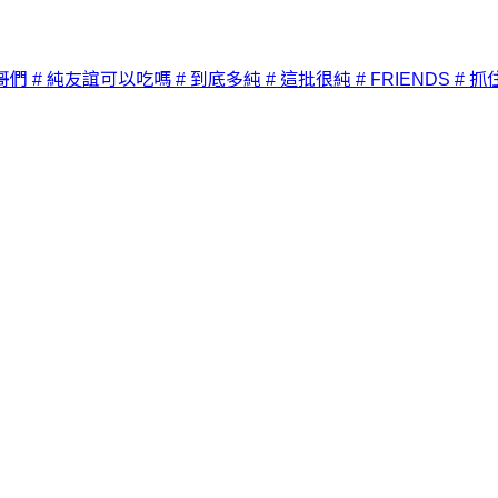
哥們
# 純友誼可以吃嗎
# 到底多純
# 這批很純
# FRIENDS
# 抓