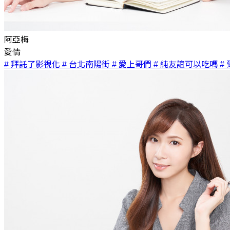
阿亞梅
愛情
# 拜託了影視化
# 台北南陽街
# 愛上哥們
# 純友誼可以吃嗎
#