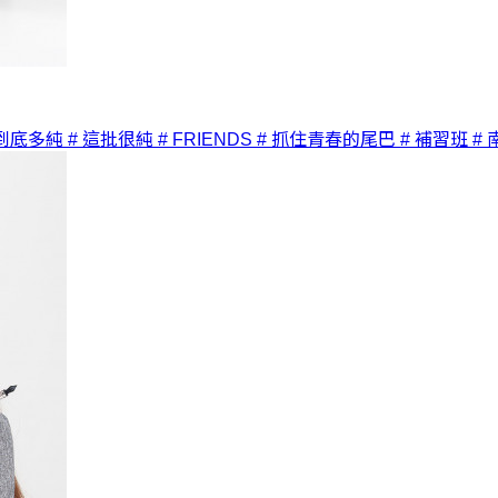
 到底多純
# 這批很純
# FRIENDS
# 抓住青春的尾巴
# 補習班
#