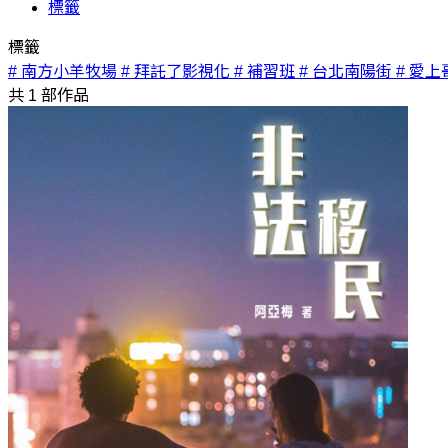
標籤
標籤
# 南方小羊牧場
# 拜託了影視化
# 補習班
# 台北南陽街
# 愛上
共
1
部作品