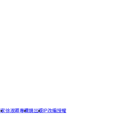
作家
徐淑卿專欄
鏡出版
IP改編授權