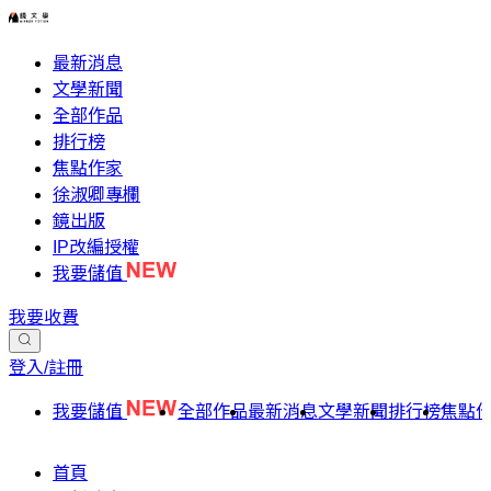
最新消息
文學新聞
全部作品
排行榜
焦點作家
徐淑卿專欄
鏡出版
IP改編授權
我要儲值
我要收費
登入/註冊
我要儲值
全部作品
最新消息
文學新聞
排行榜
焦點
首頁