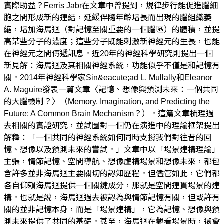
實際助益？Ferris Jabr在文章中曾提到，規律步行能促進腦細
胞之間形成新的連結，延緩伴隨年齡增長而出現的腦組織萎
縮，增加海馬迴（對記憶至關重要的一個腦區）的體積，並提
高某些分子的濃度；這些分子既能刺激新神經元的生長，也能
在神經元之間傳遞訊息。近20年的神經科學研究則提出一個
新見解：海馬迴及其相關神經系統，功能似乎不僅是和記憶有
關。2014年神經科學家Sin&eacute;ad L. Mullally和Eleanor
A. Maguire發表一篇文章〈記憶、想像與預測未來：一個共同
的大腦機制？〉（Memory, Imagination, and Predicting the
Future: A Common Brain Mechanism？）。這篇文章梳理過
去相關的實證研究，並試圖對一個仍在演進中的理論框架提出
解釋：「一個共同的神經系統如何同時支撐我們對往昔的回
憶、想像以及預測未來的嘗試。」文章中以「場景建構理論」
主張，情節記憶、空間導航、想像虛構場景和想像未來，都包
含許多並非海馬迴主要關切的認知歷程。但儘管如此，它們都
各自仰賴海馬迴提供一個關鍵成分，那就是空間連貫場景的建
構。也就是說，海馬迴過去被認為與情節記憶有關，但或許有
關的並非記憶本身，而是「場景建構」，它為記憶、想像與預
測未來提供了共同的基礎。甚至，海馬迴在觀看場景時，還會