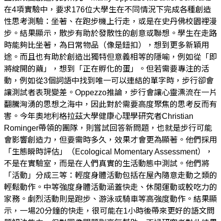
在4項實驗中，要求176位大學生在不同情況下完成各種創造
性思考測驗：坐著、在跑步機上行走，或是在史丹佛校園裡漫
步。結果顯示，散步有助於發散性的創意或聯想。學生在走路
時能夠比坐著，為日常物品（像是鈕扣），想到更多新穎用
途。而且也有助於創造出獨特但意義相等的隱喻，例如從「即
將綻開的繭」，想到「正在孵化的蛋」。但若需要專注的活
動，例如從3個詞語中找到唯一可以連結的單字時，步行卻會
讓測試者表現變差。Oppezzo推論，步行會讓心靈漂流在一片
翻騰洶湧的思想之海中，因此對於需要高度聚焦的思考反而有
害。今年奧地利格拉茲大學健康心理學研究者Christian
Rominger帶領的團隊，則嘗試回答新問題，也就是步行可能
會影響創造力，但要需時多久，效果才會更為顯著。他們採用
「生態瞬時評估」（Ecological Momentary Assessment），
不是在實驗室，而是在人們真實的生活動態中測試。他們將
「活動」分成三等：輕度身體活動包括在屋內隨意走動之類的
輕鬆動作。中等強度身體活動涵蓋快走、休閒運動或較吃力的
家務。劇烈活動則是跑步、游泳或騎車等高強度動作。結果顯
示，一場20分鐘的快走，很可能在1小時後帶來更好的語文問