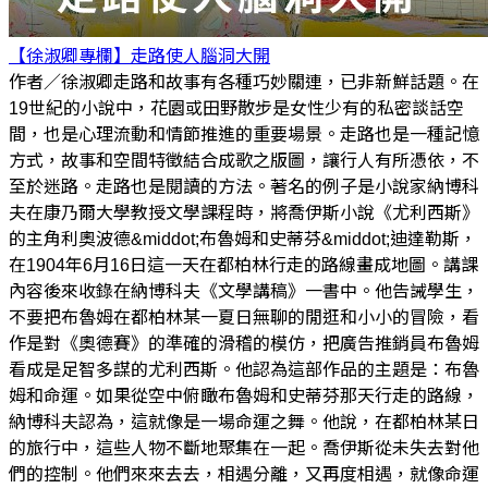
【徐淑卿專欄】走路使人腦洞大開
作者／徐淑卿走路和故事有各種巧妙關連，已非新鮮話題。在
19世紀的小說中，花園或田野散步是女性少有的私密談話空
間，也是心理流動和情節推進的重要場景。走路也是一種記憶
方式，故事和空間特徵結合成歌之版圖，讓行人有所憑依，不
至於迷路。走路也是閱讀的方法。著名的例子是小說家納博科
夫在康乃爾大學教授文學課程時，將喬伊斯小說《尤利西斯》
的主角利奧波德&middot;布魯姆和史蒂芬&middot;迪達勒斯，
在1904年6月16日這一天在都柏林行走的路線畫成地圖。講課
內容後來收錄在納博科夫《文學講稿》一書中。他告誡學生，
不要把布魯姆在都柏林某一夏日無聊的閒逛和小小的冒險，看
作是對《奧德賽》的準確的滑稽的模仿，把廣告推銷員布魯姆
看成是足智多謀的尤利西斯。他認為這部作品的主題是：布魯
姆和命運。如果從空中俯瞰布魯姆和史蒂芬那天行走的路線，
納博科夫認為，這就像是一場命運之舞。他說，在都柏林某日
的旅行中，這些人物不斷地聚集在一起。喬伊斯從未失去對他
們的控制。他們來來去去，相遇分離，又再度相遇，就像命運