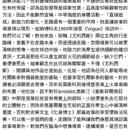
題解決能力。但對圖像問題則毫無幫助。不過研究者對此結果
也有所保留，認為這些發現是探索性質，且高度仰賴觀察性的
方法，因此不能斷然宣稱，中等強度的身體活動，「直接造
成」創造力的變化。走路還有一個重要的作用，就是讓故事的
場景得以現形。從納博科夫1969年接受《Vogue》採訪中，
我們可以了解，對他來說，知曉《尤利西斯》兩位主角的行走
路線，意義不在走路本身，而是透過走路，空間場景可以被更
清晰的想像。他在採訪中說，他致力於為學生提供細節的確切
資訊，尤其是那些可以產生感官火花的細節組合，缺少它們，
書便會死去。抽象觀念在此可說無關緊要。不僅《尤利西
斯》，閱讀其他作品也是如此。比如，他認為任何人都能吸收
托爾斯泰對通姦態度的要點，但要享受托爾斯泰的藝術，好的
讀者必須願意去想像，百年前莫斯科到彼得堡夜車上火車車廂
的布置。他也說，若不對珍&middot;奧斯汀《曼斯菲爾德莊
園》中那座落葉松迷宮有視覺上的感知，小說便會失去它部分
的立體魅力；而除非傑基爾醫生宅邸的正面在學生心中被清晰
重建，否則對史蒂文生《化身博士》那篇故事的享受便無法完
美。可以進一步追問的是，走路除了能夠讓我們身歷其境認識
故事場景外，對我們在腦海中想像場景、建構場景，是否也有