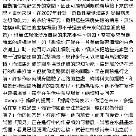
自動推估視野之外的空間，因此可能預測眼前環境接下來的樣
貌。舉例來說，在2007年針對「選擇性雙側海馬迴受損病患
之想像能力」的系統性研究，發現這些深度失憶的病患，無法
建構非時間性的虛構場景(即不帶過去或未來時間意涵的場
景)，也無法想像涉及自身的未來事件。例如，當被要求想像
簡單的虛構場景，如「想像你正躺在一片美麗熱帶海灣的白色
沙灘上」時，他們可以說出個別元素，卻無法把這些元素整合
成一個空間連貫的完整場景。規律步行可以增加海馬迴的體
積，而海馬迴或許關乎場景建構的認知功能，這是屬於仍在進
行的科學推論。但就像走路與創意的關聯，早在實驗進行之
前，許多作家就親身體驗了走路的益處。納博科夫的經驗，和
場景建構理論所描述的認知歷程，也頗為相似。他不僅在寫作
中建構場景，甚至在生活中預見場景。納博科夫回答
《Vogue》編輯的提問：「據說你曾表示，你活在未來，多過
活在當下或過去，儘管你如此專注於記憶。能說說為什麼
嗎？」他的回答是，在創作時，他向前看，而非向後看。他會
試著「預見」正在進行中的作品將如何發展，試著在水晶墨水
瓶裡，看見已經謄清完成的定稿，試著在校樣尚未印出之前，