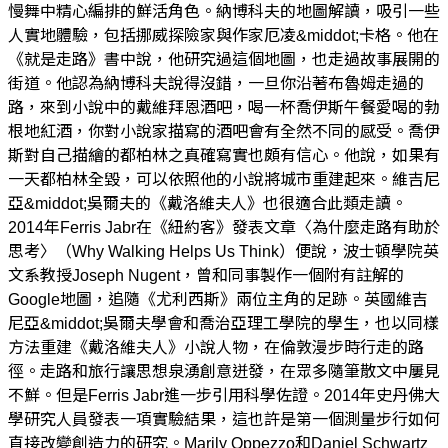
慢舞中精心編排的鮮活角色。納博科夫的地圖解讀，吸引一些
人實地體驗，包括挪威探險家與作家厄凌&middot;卡格。他在
《就是走路》書中說，他研究過這個地圖，也走過故事展開的
街道。他認為納博科夫說得沒錯，一旦你沿著布魯姆走過的
路，來到小說中的戴維拜恩酒吧，喝一杯喬伊斯午餐愛喝的勃
根地紅酒，你對小說家描寫的酒吧會有全然不同的感受。喬伊
斯對自己描繪的都柏林之真確寫實也頗有信心。他說，如果有
一天都柏林全毀，可以依照他的小說將城市重建起來。維吉尼
亞&middot;吳爾夫的《戴洛維夫人》也很適合此類走讀。
2014年Ferris Jabr在《紐約客》發表文章〈為什麼走路有助於
思考〉（Why Walking Helps Us Think）便說，波士頓學院英
文系教授Joseph Nugent，曾和同事製作一個附有註解的
Google地圖，追隨《尤利西斯》兩位主角的足跡。英國維吉
尼亞&middot;吳爾夫學會和喬治亞理工學院的學生，也以同樣
方法重建《戴洛維夫人》小說人物，在倫敦漫步時行走的路
徑。走路和旅行讓思想泉湧創意迸發，在眾多隨筆散文中屢見
不鮮。但是Ferris Jabr進一步引用科學佐證。2014年史丹佛大
學研究人員發表一項實驗結果，這也許是第一個測量步行如何
直接改變創造力的研究。Marily Oppezzo和Daniel Schwartz