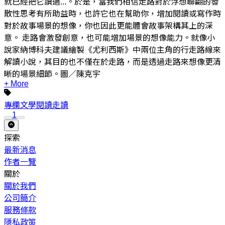
就已經把它讀過...。於是，當我們相信走路對於浮想聯翩的發
散性思考有所助益時，也許它也在幫助你，增加閱讀或寫作時
對於故事場景的想像，你也因此更能體會故事架構其上的深
意。 走路會激發創意，也可能增加場景的想像能力。就像小
說家納博科夫建議繪製《尤利西斯》中兩位主角的行走路線來
解讀小說，其目的也不僅在於走路，而是透過走路來想像更清
晰的場景細節。圖／陳克宇
+ More
專欄
文學
閱讀
走讀
1
探索
最新消息
作者一覽
關於
關於我們
公司簡介
服務條款
隱私政策