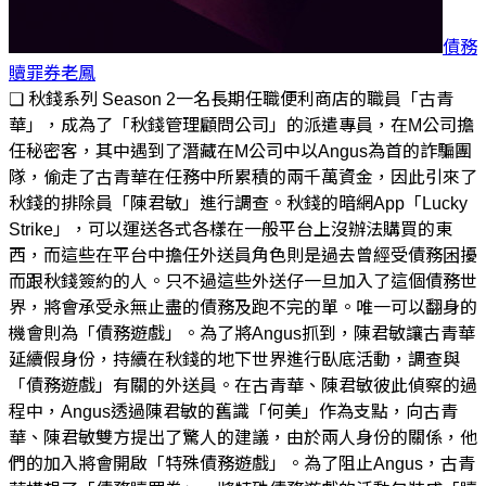
債務
贖罪券
老鳳
❏ 秋錢系列 Season 2一名長期任職便利商店的職員「古青
華」，成為了「秋錢管理顧問公司」的派遣專員，在M公司擔
任秘密客，其中遇到了潛藏在M公司中以Angus為首的詐騙團
隊，偷走了古青華在任務中所累積的兩千萬資金，因此引來了
秋錢的排除員「陳君敏」進行調查。秋錢的暗網App「Lucky
Strike」，可以運送各式各樣在一般平台上沒辦法購買的東
西，而這些在平台中擔任外送員角色則是過去曾經受債務困擾
而跟秋錢簽約的人。只不過這些外送仔一旦加入了這個債務世
界，將會承受永無止盡的債務及跑不完的單。唯一可以翻身的
機會則為「債務遊戲」。為了將Angus抓到，陳君敏讓古青華
延續假身份，持續在秋錢的地下世界進行臥底活動，調查與
「債務遊戲」有關的外送員。在古青華、陳君敏彼此偵察的過
程中，Angus透過陳君敏的舊識「何美」作為支點，向古青
華、陳君敏雙方提出了驚人的建議，由於兩人身份的關係，他
們的加入將會開啟「特殊債務遊戲」。為了阻止Angus，古青