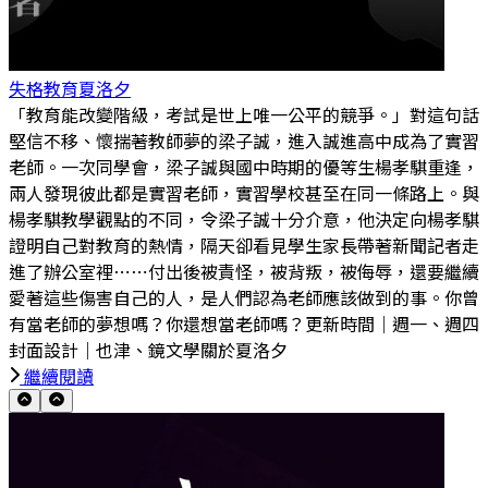
失格教育
夏洛夕
「教育能改變階級，考試是世上唯一公平的競爭。」對這句話
堅信不移、懷揣著教師夢的梁子誠，進入誠進高中成為了實習
老師。一次同學會，梁子誠與國中時期的優等生楊孝騏重逢，
兩人發現彼此都是實習老師，實習學校甚至在同一條路上。與
楊孝騏教學觀點的不同，令梁子誠十分介意，他決定向楊孝騏
證明自己對教育的熱情，隔天卻看見學生家長帶著新聞記者走
進了辦公室裡⋯⋯付出後被責怪，被背叛，被侮辱，還要繼續
愛著這些傷害自己的人，是人們認為老師應該做到的事。你曾
有當老師的夢想嗎？你還想當老師嗎？更新時間｜週一、週四
封面設計｜也津、鏡文學關於夏洛夕
繼續閱讀