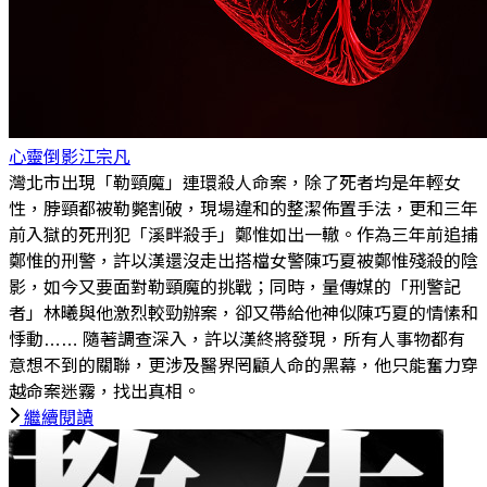
心靈倒影
江宗凡
灣北市出現「勒頸魔」連環殺人命案，除了死者均是年輕女
性，脖頸都被勒斃割破，現場違和的整潔佈置手法，更和三年
前入獄的死刑犯「溪畔殺手」鄭惟如出一轍。作為三年前追捕
鄭惟的刑警，許以漢還沒走出搭檔女警陳巧夏被鄭惟殘殺的陰
影，如今又要面對勒頸魔的挑戰；同時，量傳媒的「刑警記
者」林曦與他激烈較勁辦案，卻又帶給他神似陳巧夏的情愫和
悸動…… 隨著調查深入，許以漢終將發現，所有人事物都有
意想不到的關聯，更涉及醫界罔顧人命的黑幕，他只能奮力穿
越命案迷霧，找出真相。
繼續閱讀