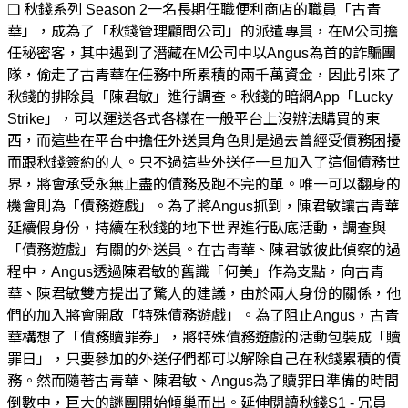
❏ 秋錢系列 Season 2一名長期任職便利商店的職員「古青
華」，成為了「秋錢管理顧問公司」的派遣專員，在M公司擔
任秘密客，其中遇到了潛藏在M公司中以Angus為首的詐騙團
隊，偷走了古青華在任務中所累積的兩千萬資金，因此引來了
秋錢的排除員「陳君敏」進行調查。秋錢的暗網App「Lucky
Strike」，可以運送各式各樣在一般平台上沒辦法購買的東
西，而這些在平台中擔任外送員角色則是過去曾經受債務困擾
而跟秋錢簽約的人。只不過這些外送仔一旦加入了這個債務世
界，將會承受永無止盡的債務及跑不完的單。唯一可以翻身的
機會則為「債務遊戲」。為了將Angus抓到，陳君敏讓古青華
延續假身份，持續在秋錢的地下世界進行臥底活動，調查與
「債務遊戲」有關的外送員。在古青華、陳君敏彼此偵察的過
程中，Angus透過陳君敏的舊識「何美」作為支點，向古青
華、陳君敏雙方提出了驚人的建議，由於兩人身份的關係，他
們的加入將會開啟「特殊債務遊戲」。為了阻止Angus，古青
華構想了「債務贖罪券」，將特殊債務遊戲的活動包裝成「贖
罪日」，只要參加的外送仔們都可以解除自己在秋錢累積的債
務。然而隨著古青華、陳君敏、Angus為了贖罪日準備的時間
倒數中，巨大的謎團開始傾巢而出。延伸閱讀秋錢S1 - 冗員