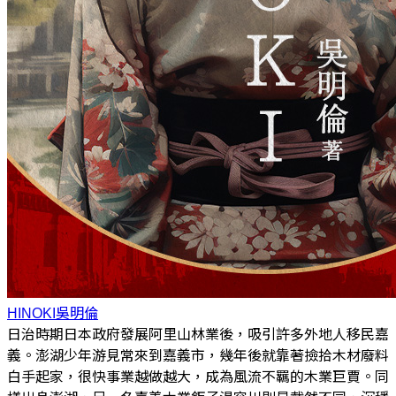
HINOKI
吳明倫
日治時期日本政府發展阿里山林業後，吸引許多外地人移民嘉
義。澎湖少年游見常來到嘉義市，幾年後就靠著撿拾木材廢料
白手起家，很快事業越做越大，成為風流不羈的木業巨賈。同