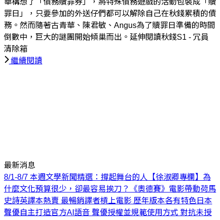
華構想了「債務贖罪券」，將特殊債務遊戲的活動包裝成「贖
罪日」，只要參加的外送仔們都可以解除自己在秋錢累積的債
務。然而隨著古青華、陳君敏、Angus為了贖罪日準備的時間
倒數中，巨大的謎團開始傾巢而出。延伸閱讀秋錢S1 - 冗員
清除箱
繼續閱讀
最新消息
8/1-8/7 本週文學新聞精選：撐起舞台的人
【徐淑卿專欄】為
什麼文化預算很少，卻最容易挨刀？
《奧德賽》電影帶動荷馬
史詩英譯本熱賣 最暢銷譯者槓上電影 歷年版本各有特色
日本
聲優自主打造官方AI語音 聲優授權並規範使用方式 對抗未授