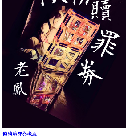
債務贖罪券
老鳳