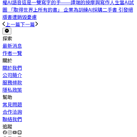
權AI語音
這是一雙寫字的手——譚端的按摩與寫作人生
當AI試
圖 「取得世界上所有的書」 企業為訓練AI採購二手書 引發絕
版書遭銷毀憂慮
上一篇
下一篇
探索
最新消息
作者一覽
關於
關於我們
公司簡介
服務條款
隱私政策
幫助
常見問題
合作洽詢
聯絡我們
追蹤