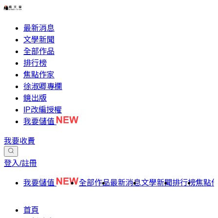
最新消息
文學新聞
全部作品
排行榜
焦點作家
徐淑卿專欄
鏡出版
IP改編授權
我要儲值
我要收費
登入/註冊
我要儲值
全部作品
最新消息
文學新聞
排行榜
焦點
首頁