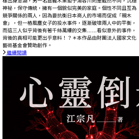
樣出身澎湖，另一名嘉義木業鉅子湯容川則是截然不同，沉穩
神祕，保守傳統，擁有一個貌似完美的家庭。個性不同且互為
競爭關係的兩人，因為要抗衡日本商人的市場而促成「親木
會」，但一樁風塵女子的投水事件，逐漸破壞兩人中的平衡，
而這三人似乎背後有著千絲萬縷的交集……看似意外的事件，
背後的真相可能更出乎意料！？＊本作品由財團法人國家文化
藝術基金會贊助創作。
繼續閱讀