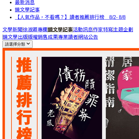
最新消息
鏡文學記事
【人氣作品，不看嗎？】讀者推薦排行榜 8/2- 8/8
文學新聞
徐淑卿專欄
鏡文學記事
活動訊息
作家特寫
主題企劃
鏡文學出版
版權銷售成果
專業讀者
網站公告
請選擇分類