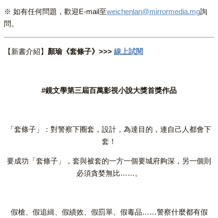
※ 如有任何問題，歡迎E-mail至
weichenlan@mirrormedia.mg
詢
問。
【新書介紹】
顏瑜《套條子》>>>
線上試閱
#鏡文學第三屆百萬影視小說大獎首獎作品
「套條子」：對警察下圈套，設計，為達目的，連自己人都會下
套！
要成功「套條子」，套與被套的一方一個要城府夠深，另一個則
必須貪婪無比……。
假槍、假追緝、假績效、假罰單、假毒品……警察什麼都有假