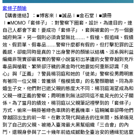
套條子
顏瑜
【購書連結】：■博客來∣■誠品∣■金石堂∣■讀冊
∣■MOMO「套條子」：對警察下圈套，設計，為達目的，連
自己人都會下套！要成功「套條子」，套與被套的一方一個要
城府夠深，另一個則必須貪婪無比……。假槍、假追緝、假績
效、假罰單、假毒品……警察什麼都有假的，但打擊犯罪的正
義感，卻能同時是真的？出身警界的顏瑜以結構、派系與利益
編織非現實卻最寫實的警察小說當初出茅廬的女警穿越到充斥
毒品與槍戰、繁榮卻汙穢的黑金時代她要如何重新認識「良
心」與「正義」？警員楊羽庭和她的「徒弟」警察役男周明憲
有著同一位父親：曾獲頒「楷模獎章」的名警顏聰敏。同為非
婚生子女，他們對已逝父親的態度大不同：楊羽庭渴望成為和
父親一樣正義的警察；周明憲則無法認同這不能見光的父子關
係。為了當月的績效，楊羽庭以父親筆記裡學到的「套條子」
方式，偷來一輛掛著綠色車牌的老舊機車，這輛贓車卻帶他們
穿越回出生的前一年。在數次現代與過去的往來間，姊弟倆見
到了自己的父親、被捲入臺灣最大黑幫組織「三合會」的內
鬥，還親身參與了二十幾年前造成撼動全臺治安的通緝犯逃竄