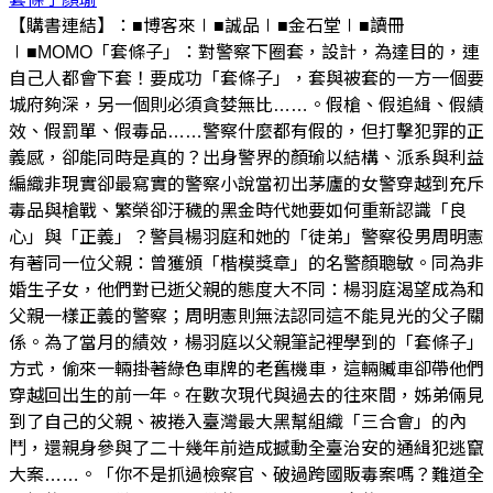
【購書連結】：■博客來∣■誠品∣■金石堂∣■讀冊
∣■MOMO「套條子」：對警察下圈套，設計，為達目的，連
自己人都會下套！要成功「套條子」，套與被套的一方一個要
城府夠深，另一個則必須貪婪無比……。假槍、假追緝、假績
效、假罰單、假毒品……警察什麼都有假的，但打擊犯罪的正
義感，卻能同時是真的？出身警界的顏瑜以結構、派系與利益
編織非現實卻最寫實的警察小說當初出茅廬的女警穿越到充斥
毒品與槍戰、繁榮卻汙穢的黑金時代她要如何重新認識「良
心」與「正義」？警員楊羽庭和她的「徒弟」警察役男周明憲
有著同一位父親：曾獲頒「楷模獎章」的名警顏聰敏。同為非
婚生子女，他們對已逝父親的態度大不同：楊羽庭渴望成為和
父親一樣正義的警察；周明憲則無法認同這不能見光的父子關
係。為了當月的績效，楊羽庭以父親筆記裡學到的「套條子」
方式，偷來一輛掛著綠色車牌的老舊機車，這輛贓車卻帶他們
穿越回出生的前一年。在數次現代與過去的往來間，姊弟倆見
到了自己的父親、被捲入臺灣最大黑幫組織「三合會」的內
鬥，還親身參與了二十幾年前造成撼動全臺治安的通緝犯逃竄
大案……。「你不是抓過檢察官、破過跨國販毒案嗎？難道全