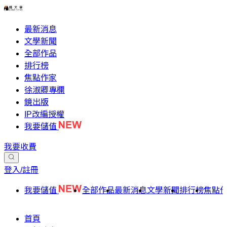
最新消息
文學新聞
全部作品
排行榜
焦點作家
徐淑卿專欄
鏡出版
IP改編授權
我要儲值
我要收費
登入/註冊
我要儲值
全部作品
最新消息
文學新聞
排行榜
焦點
首頁