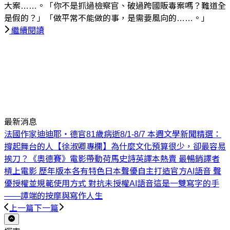
大案……。「你不是抓過檢察官、破過跨國販毒案嗎？難道全
是假的？」「做平常不能做的事，是需要風向的……。」
繼續閱讀
最新消息
法國作家迪迪耶・德官81歲病逝
8/1-8/7 本週文學新聞精選：
撐起舞台的人
【徐淑卿專欄】為什麼文化預算很少，卻最容易
挨刀？
《奧德賽》電影帶動荷馬史詩英譯本熱賣 最暢銷譯者
槓上電影 歷年版本各有特色
日本聲優自主打造官方AI語音 聲
優授權並規範使用方式 對抗未授權AI語音
這是一雙寫字的手
——譚端的按摩與寫作人生
上一篇
下一篇