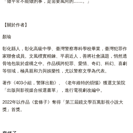
「做平常不能做的事，是需要風向的……。」
【關於作者】
顏瑜
彰化縣人，彰化高級中學、臺灣警察專科學校畢業，臺灣犯罪作
家聯會成員。文風樸實精鍊、平易近人，善將社會議題，悄然透
骨地包裝於虛構之中。作品橫跨犯罪、愛情、奇幻、科幻、喜劇
等領域，極具親和力與娛樂性，尤以警察文學為代表。
著作《403小組，警隊出動》、《老年維特的煩惱》獲選文策院
「出版與影視媒合候選書單」，進行電視劇改編中。
2022年以作品《套條子》奪得「第三屆鏡文學百萬影視小說大
獎」首獎。