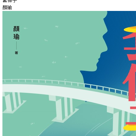
套條子
顏瑜