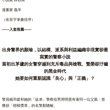
漫畫家 蠢羊
（依首字筆畫排序）
——入套推薦——
出身警界的顏瑜，以結構、派系與利益編織非現實卻最
寫實的警察小說
當初出茅廬的女警穿越到充斥毒品與槍戰、繁榮卻汙穢
的黑金時代
她要如何重新認識「良心」與「正義」？
警員楊羽庭和她的「徒弟」警察役男周明憲有著同一位父親：曾
獲頒「楷模獎章」的名警顏聰敏。