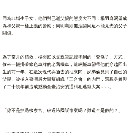
同為非婚生子女，他們對已逝父親的態度大不同：楊羽庭渴望成
為和父親一樣正義的警察；周明憲則無法認同這不能見光的父子
關係。
為了當月的績效，楊羽庭以父親筆記裡學到的「套條子」方式，
偷來一輛掛著綠色車牌的老舊機車，這輛贓車卻帶他們穿越回出
生的前一年。在數次現代與過去的往來間，姊弟倆見到了自己的
父親、被捲入臺灣最大黑幫組織「三合會」的內鬥，還親身參與
了二十幾年前造成撼動全臺治安的通緝犯逃竄大案……。
「你不是抓過檢察官、破過跨國販毒案嗎？難道全是假的？」