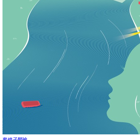
套條子
顏瑜