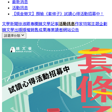
最新消息
活動訊息
【獎金徵文】顏瑜《套條子》試讀心得活動招募中！
文學新聞
徐淑卿專欄
鏡文學記事
活動訊息
作家特寫
主題企劃
鏡文學出版
版權銷售成果
專業讀者
網站公告
請選擇分類