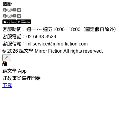
追蹤
客服時間：週一 ～ 週五10:00 - 18:00（國定假日除外）
客服電話：02-6633-3529
客服信箱：mf.service@mirrorfiction.com
© 2026 鏡文學 Mirror Fiction All rights reserved.
鏡文學 App
好故事從這裡開始
下載