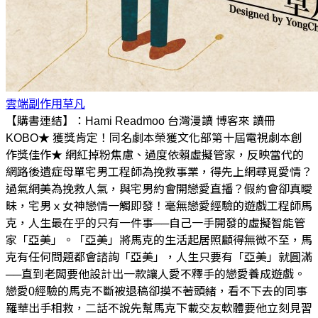
雲端副作用
草凡
【購書連結】：Hami Readmoo 台灣漫讀 博客來 讀冊
KOBO★ 獲獎肯定！同名劇本榮獲文化部第十屆電視劇本創
作獎佳作★ 網紅掉粉焦慮、過度依賴虛擬管家，反映當代的
網路後遺症母單宅男工程師為挽救事業，得先上網尋覓愛情？
過氣網美為挽救人氣，與宅男約會開戀愛直播？假約會卻真曖
昧，宅男ｘ女神戀情一觸即發！毫無戀愛經驗的遊戲工程師馬
克，人生最在乎的只有一件事──自己一手開發的虛擬智能管
家「亞美」。「亞美」將馬克的生活起居照顧得無微不至，馬
克有任何問題都會諮詢「亞美」，人生只要有「亞美」就圓滿
──直到老闆要他設計出一款讓人愛不釋手的戀愛養成遊戲。
戀愛0經驗的馬克不斷被退稿卻摸不著頭緒，看不下去的同事
羅華出手相救，二話不說先幫馬克下載交友軟體要他立刻見習