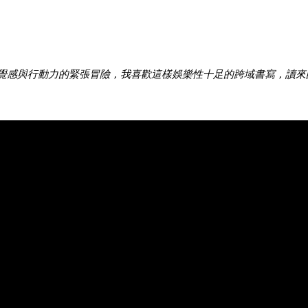
覺感與行動力的緊張冒險，我喜歡這樣娛樂性十足的跨域書寫，讀來酣