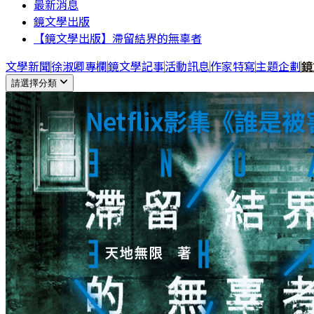
最新消息
鏡文學出版
【鏡文學出版】滯留結界的無辜者
文學新聞
徐淑卿專欄
鏡文學記事
活動訊息
作家特寫
主題企劃
鏡
請選擇分類