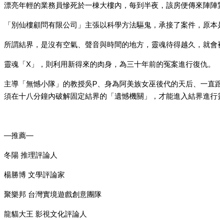
漂亮年輕的業務員慘死於一棟大樓內，每到半夜，該房便傳來陣陣
「別仙樓顧問有限公司」主張以科學方法驅鬼，承接了案件，原本
所謂結界，是沒有空氣、聲音與時間的地方，靈魂待得越久，就會
靈魂「X」，則利用新得來的肉身，為三十年前的冤案進行復仇。
主導「無憾小隊」的教授吳P、身為阿美族女巫後代的天后、一直
須在十八分鐘內破解固定結界的「遺憾機關」，才能進入結界進行
—推薦—
冬陽 推理評論人
楊勝博 文學評論家
聚樂邦 台灣實境遊戲創意團隊
龍貓大王 影視文化評論人