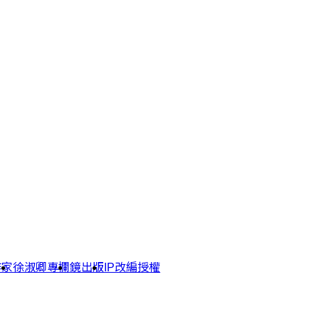
作家
徐淑卿專欄
鏡出版
IP改編授權