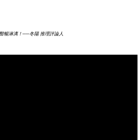
暢淋漓！──冬陽 推理評論人