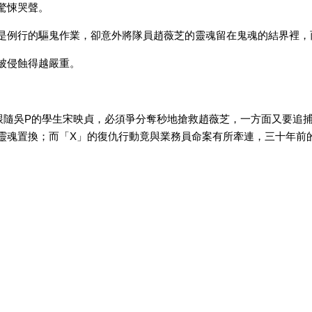
驚悚哭聲。
是例行的驅鬼作業，卻意外將隊員趙薇芝的靈魂留在鬼魂的結界裡，
被侵蝕得越嚴重。
跟隨吳P的學生宋映貞，必須爭分奪秒地搶救趙薇芝，一方面又要追
靈魂置換；而「X」的復仇行動竟與業務員命案有所牽連，三十年前