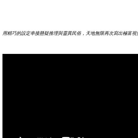
用精巧的設定串接懸疑推理與靈異民俗，天地無限再次寫出極富視