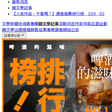
最新消息
鏡文學記事
【人氣作品，不看嗎？】讀者推薦排行榜 2/24 - 3/2
文學新聞
徐淑卿專欄
鏡文學記事
活動訊息
作家特寫
主題企劃
鏡文學出版
版權銷售成果
專業讀者
網站公告
請選擇分類