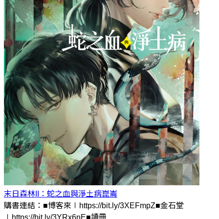
末日森林II：蛇之血與淨土病
崑崙
購書連結：■博客來∣https://bit.ly/3XEFmpZ■金石堂
∣https://bit.ly/3YRx6nE■讀冊