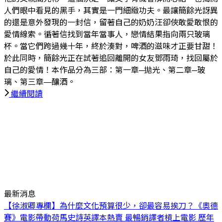
h
人們眼中看見的黑手，其實是一門細緻功夫。最讓簡餘光訝異
的還是意外發現的一封信，留著自己的奶奶汪卻俠敢愛敢恨的
愛情線索。循著信找到當年當事人，戀情結果指向兩只玻璃
杯。當它們跨過幾十年，終於湊對，啤酒的滋味才正要甘甜！
於此同時，簡餘光正在試著追回離開的女友鄧雨琦，找回屬於
自己的愛情！本作品分為三部：第一章─拋光、第二章─玻
璃、第三章—釀酒。
繼續閱讀
最新消息
【徐淑卿專欄】為什麼文化預算很少，卻最容易挨刀？
《奧德
賽》電影帶動荷馬史詩英譯本熱賣 最暢銷譯者槓上電影 歷年