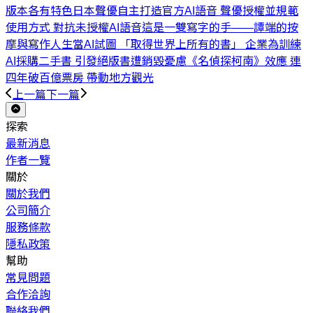
版本各有特色
日本聲優自主打造官方AI語音 聲優授權並規範
使用方式 對抗未授權AI語音
這是一雙寫字的手——譚端的按
摩與寫作人生
當AI試圖 「取得世界上所有的書」 企業為訓練
AI採購二手書 引發絕版書遭銷毀憂慮
《名偵探柯南》效應 連
四年破百億票房 帶動地方觀光
上一篇
下一篇
探索
最新消息
作者一覽
關於
關於我們
公司簡介
服務條款
隱私政策
幫助
常見問題
合作洽詢
聯絡我們