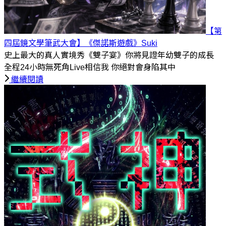
【第
四屆鏡文學筆武大會】《傑諾斯遊戲》
Suki
史上最大的真人實境秀《雙子宴》你將見證年幼雙子的成長
全程24小時無死角Live相信我 你絕對會身陷其中
繼續閱讀