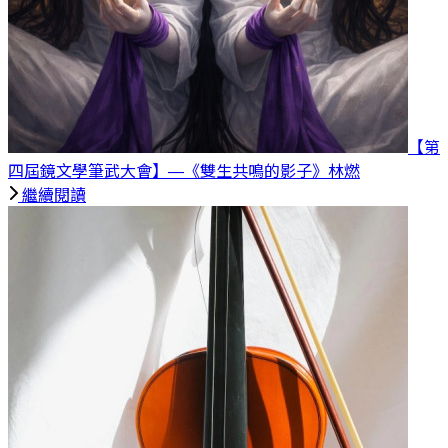
【第
四屆鏡文學筆武大會】—《雙生共鳴的影子》
林燃
繼續閱讀