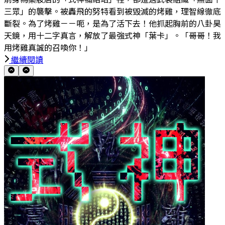
三眾」的襲擊。被轟飛的努特看到被毀滅的烤雞，理智線徹底
斷裂。為了烤雞－－呃，是為了活下去！他抓起胸前的八卦昊
天鏡，用十二字真言，解放了最強式神「葉卡」。「哥哥！我
用烤雞真誠的召喚你！」
繼續閱讀