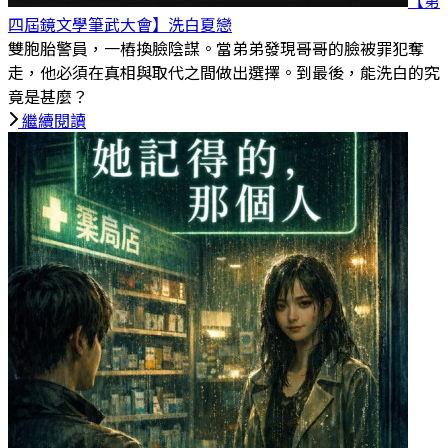
【第
四屆鏡文學筆武大會】洗白
夏戀
雙胞胎警員，一樁換臉陰謀。當弟弟發現哥哥的臉被罪犯奪
走，他必須在真相與取代之間做出選擇。到最後，能洗白的究
竟是甚麼？
繼續閱讀