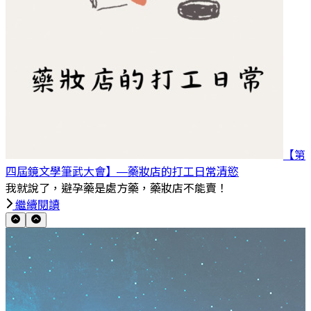
【第
四屆鏡文學筆武大會】—藥妝店的打工日常
清慾
我就說了，避孕藥是處方藥，藥妝店不能賣！
繼續閱讀