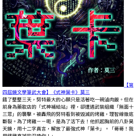
【第
四屆鏡文學筆武大會】《式神葉卡》
莫三
餓了整整三天，努特最大的心願只是活著吃一碗滷肉飯。但在
前身為藥妝店的「式神補給站」裡，卻遭遇武裝組織「無面十
三眾」的襲擊。被轟飛的努特看到被毀滅的烤雞，理智線徹底
斷裂。為了烤雞－－呃，是為了活下去！他抓起胸前的八卦昊
天鏡，用十二字真言，解放了最強式神「葉卡」。「哥哥！我