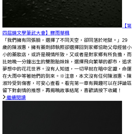
【第
四屆鏡文學筆武大會】驟雨
華楓
「我們擁有同張臉，選擇了不同天空，卻同落於地獄。」29
歲的陳淑惠，擁有藥劑師執照卻選擇回到家鄉協助父母經營小
小的藥妝店，或許是親情所致，又或者是對家鄉有所負擔，而
比她晚一分鐘出生的雙胞胎妹妹，選擇飛向繁華的都市，追求
夢想中的花花世界。沒有人知道，一切早就在暗中定讞，命運
在大雨中等著她們的到來。※注意，本文沒有任何陳淑惠、陳
淑玲受到傷害，可安心查看。看完第一章有興趣可以在評論區
留下對劇情的推想，再揭曉故事結尾，喜歡請按下收藏！
繼續閱讀