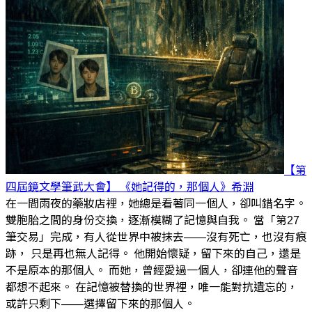
【第
四屆鏡文學筆武大會】 《她記得的，那個人》
希淵
在一間雨夜的藥妝店裡，她總是看著同一個人，卻叫錯名字。
雙胞胎之間的身份交換，逐漸模糊了記憶與自我。 當「第27
筆交易」完成，有人從世界中被抹去——沒有死亡，也沒有痕
跡， 只是再也無人記得。 他開始懷疑，留下來的自己，還是
不是原本的那個人。 而她，曾經愛過一個人，卻連他的聲音
都想不起來。 在記憶被替換的世界裡，唯一能對抗遺忘的，
或許只剩下——選擇留下來的那個人。