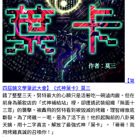
【第
四屆鏡文學筆武大會】《式神葉卡》
莫三
餓了整整三天，努特最大的心願只是活著吃一碗滷肉飯。但在
前身為藥妝店的「式神補給站」裡，卻遭遇武裝組織「無面十
三眾」的襲擊。被轟飛的努特看到被毀滅的烤雞，理智線徹底
斷裂。為了烤雞－－呃，是為了活下去！他抓起胸前的八卦昊
天鏡，用十二字真言，解放了最強式神「葉卡」。「哥哥！我
用烤雞真誠的召喚你！」