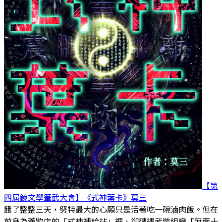
【第
四屆鏡文學筆武大會】《式神葉卡》
莫三
餓了整整三天，努特最大的心願只是活著吃一碗滷肉飯。但在
前身為藥妝店的「式神補給站」裡，卻遭遇武裝組織「無面十