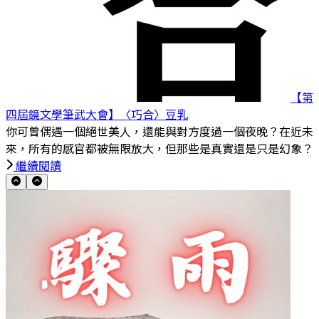
【第
四屆鏡文學筆武大會】〈巧合〉
豆乳
你可曾偶遇一個絕世美人，還能與對方度過一個夜晚？在近未
來，所有的感官都被無限放大，但那些是真實還是只是幻象？
繼續閱讀