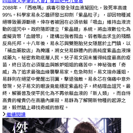
四屆鏡文學筆武大會】獵血紀元
九重葛
2088年，「西格瑪」病毒引發全球血液凝固化，致死率高達
99%。科學家易永芯雖研發出抑劑「紫晶粒子」，卻因物種滅
絕導致藥源斷絕。倖存者被困在必須依賴「吸血」維持血液流
動的詛咒中。政府隨即建立「紫晶鏈」系統，將血液數位化為
虛擬貨幣「血鏈幣」，建構出強者囤血、弱者販血求生的殘酷
反烏托邦。十八年後，易永芯與雙胞胎兒女隱居於土門鎮，以
「補血藥妝店」為掩護，將女兒易靜體內的高純度紫晶血液煉
成藥丸，祕密救助底層人民。兒子易文因未獲得純度最高的疫
苗，終日活在必須獵血與嫉妒姐姐的痛苦中。神祕強者「奇
威」為了追求最強血緣襲擊易家。危急時刻，易文捨命護姐，
易靜則在絕望中覺醒出羽翼，擊退強敵。易永芯在傷痛中意外
發現，兒子易文的眼淚竟能穩定紫晶粒子，終結噬血詛咒。最
終，解藥普及使平民化為不再依賴血液的「新人類」，而自恃
高貴的權貴仍在高牆內廝殺。易靜為了解開新物種的起源之
謎，毅然踏上尋找奇威的旅程。
繼續閱讀