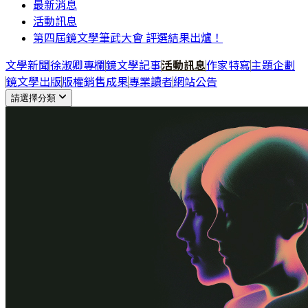
最新消息
活動訊息
第四屆鏡文學筆武大會 評選結果出爐！
文學新聞
徐淑卿專欄
鏡文學記事
活動訊息
作家特寫
主題企劃
鏡文學出版
版權銷售成果
專業讀者
網站公告
請選擇分類