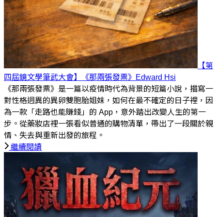
【第
四屆鏡文學筆武大會】《那兩張發票》
Edward Hsi
《那兩張發票》是一篇以疫情時代為背景的短篇小說，描寫一
對性格迥異的異卵雙胞胎姐妹，如何在最不確定的日子裡，因
為一款「走路也能賺錢」的 App，意外踏出改變人生的第一
步。從藥妝店裡一張看似普通的購物清單，帶出了一段關於親
情、失去與重新出發的旅程。
繼續閱讀