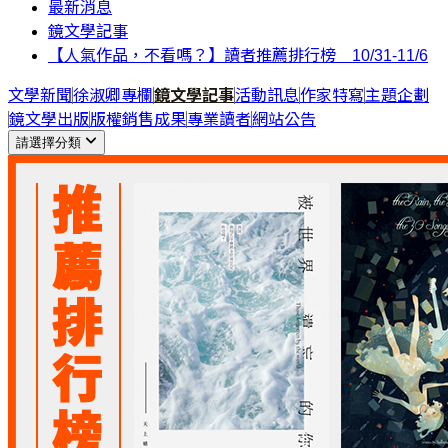
最新消息
鏡文學記事
【人氣作品，不看嗎？】讀者推薦排行榜 10/31-11/6
文學新聞
徐淑卿專欄
鏡文學記事
活動訊息
作家特寫
主題企劃
鏡文學出版
版權銷售成果
專業讀者
網站公告
請選擇分類