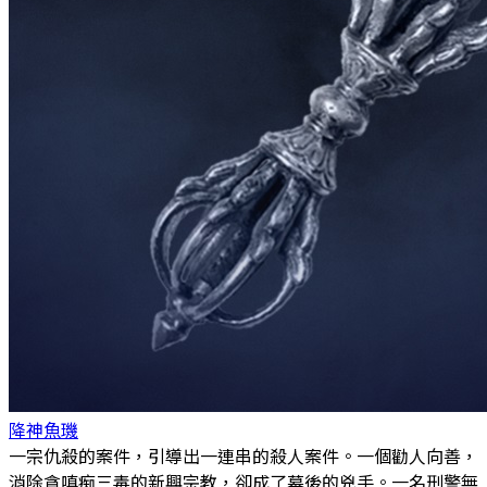
降神
魚璣
一宗仇殺的案件，引導出一連串的殺人案件。一個勸人向善，
消除貪嗔痴三毒的新興宗教，卻成了幕後的兇手。一名刑警無