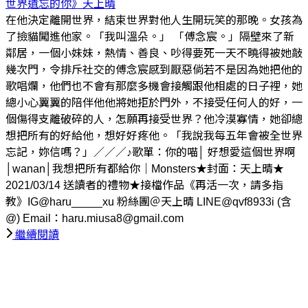
世界遺忘的你》
天上晴
在他決定離開世界，結束世界對他人生開玩笑的那晚。女孩為
了撿貓闖進他家。「我叫溫朵。」 「傅念宸。」隔壁來了新
鄰居，一個小妹妹，熱情、善良、吵得要死一天不曉得被她敲
幾次門，令排斥社交的傅念宸感到厭惡倘若不是因為她把他的
歌唱爛，他們也不會有那麼多機會接觸跟他相處的日子裡，她
總小心翼翼的陪伴他他將她拒於門外，不接受任何人的好，一
個傷得支離破碎的人，怎願再接受世界？他冷漠寡情，她卻總
想把所有的好給他，想好好疼他。「我說我每五年會被全世界
忘記，妳信嗎？」／／／♪歌單：你的喵│ 好想愛這個世界啊
│wanan│我想把所有都給你｜Monsters★封面：天上晴★
2021/03/14 送讀者的禮物★接檔作品《再活一次，請多指
教》IG@haru_____xu 粉絲團＠天上晴 LINE@qvf8933i (含
@) Email：haru.miusa8@gmail.com
繼續閱讀