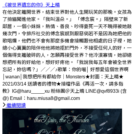
《被世界遺忘的你》
天上晴
在他決定離開世界，結束世界對他人生開玩笑的那晚。女孩為
了撿貓闖進他家。「我叫溫朵。」 「傅念宸。」隔壁來了新
鄰居，一個小妹妹，熱情、善良、吵得要死一天不曉得被她敲
幾次門，令排斥社交的傅念宸感到厭惡倘若不是因為她把他的
歌唱爛，他們也不會有那麼多機會接觸跟他相處的日子裡，她
總小心翼翼的陪伴他他將她拒於門外，不接受任何人的好，一
個傷得支離破碎的人，怎願再接受世界？他冷漠寡情，她卻總
想把所有的好給他，想好好疼他。「我說我每五年會被全世界
忘記，妳信嗎？」／／／♪歌單：你的喵│ 好想愛這個世界啊
│wanan│我想把所有都給你｜Monsters★封面：天上晴★
2021/03/14 送讀者的禮物★接檔作品《再活一次，請多指
教》IG@haru_____xu 粉絲團＠天上晴 LINE@qvf8933i (含
@) Email：haru.miusa8@gmail.com
繼續閱讀