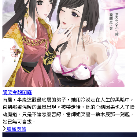
調笑令
馥閒庭
南風，半緣道觀最底層的弟子，她用冷漠走在人生的黑暗中，
直到那道溫暖的薰風出現。被帶走後，她的心結因果也入了情
劫魔道，只是不論怎麼否認，當師姐笑誓一執木辰那一刻起，
她已無可自拔。
繼續閱讀