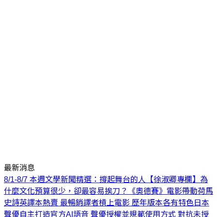
最新消息
8/1-8/7 本週文學新聞精選：撐起舞台的人
【徐淑卿專欄】為
什麼文化預算很少，卻最容易挨刀？
《奧德賽》電影帶動荷馬
史詩英譯本熱賣 最暢銷譯者槓上電影 歷年版本各有特色
日本
聲優自主打造官方AI語音 聲優授權並規範使用方式 對抗未授