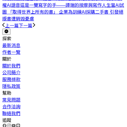
權AI語音
這是一雙寫字的手——譚端的按摩與寫作人生
當AI試
圖 「取得世界上所有的書」 企業為訓練AI採購二手書 引發絕
版書遭銷毀憂慮
上一篇
下一篇
探索
最新消息
作者一覽
關於
關於我們
公司簡介
服務條款
隱私政策
幫助
常見問題
合作洽詢
聯絡我們
追蹤