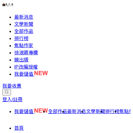
最新消息
文學新聞
全部作品
排行榜
焦點作家
徐淑卿專欄
鏡出版
IP改編授權
我要儲值
我要收費
登入/註冊
我要儲值
全部作品
最新消息
文學新聞
排行榜
焦點
首頁