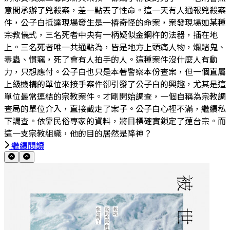
意間承辦了兇殺案，差一點丟了性命。這一天有人通報兇殺案
件，公子白抵達現場發生是一樁奇怪的命案，案發現場如某種
宗教儀式，三名死者中央有一柄疑似金鋼杵的法器，插在地
上。三名死者唯一共通點為，皆是地方上頭痛人物，爛賭鬼、
毒蟲、慣竊，死了會有人拍手的人。這種案件沒什麼人有動
力，只想應付。公子白也只是本著警察本份查案，但一個直屬
上級機構的單位來接手案件卻引發了公子白的興趣，尤其是這
單位最常連結的宗教案件。才剛開始調查，一個自稱為宗教調
查局的單位介入，直接截走了案子。公子白心裡不滿，繼續私
下調查。依靠民俗專家的資料，將目標確實鎖定了蓮台宗。而
這一支宗教組織，他的目的居然是降神？
繼續閱讀