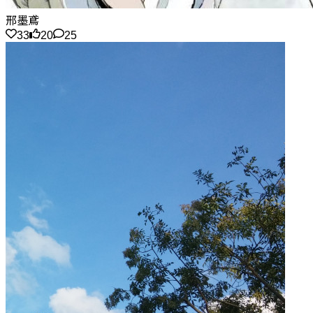
邢墨鳶
33
20
25