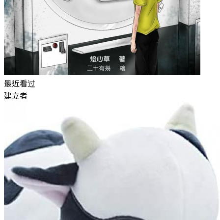
最近看过
建立者