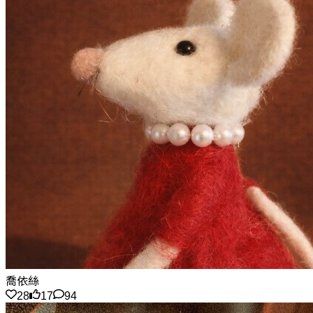
喬依絲
28
17
94