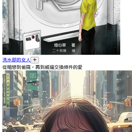
洗水部的女人
從暗戀到偷窺，再到威逼交換條件的愛