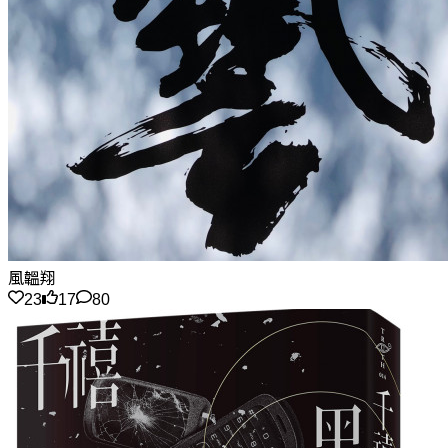
風韞翔
23
17
80