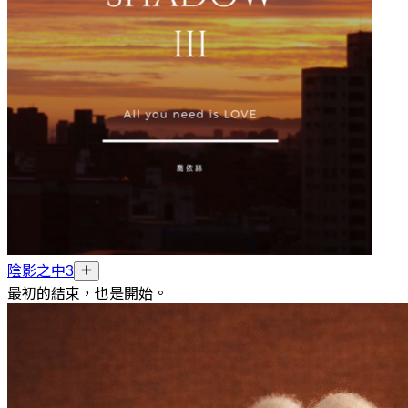
陰影之中3
最初的結束，也是開始。