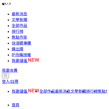
最新消息
文學新聞
全部作品
排行榜
焦點作家
徐淑卿專欄
鏡出版
IP改編授權
我要儲值
我要收費
登入/註冊
我要儲值
全部作品
最新消息
文學新聞
排行榜
焦點
首頁