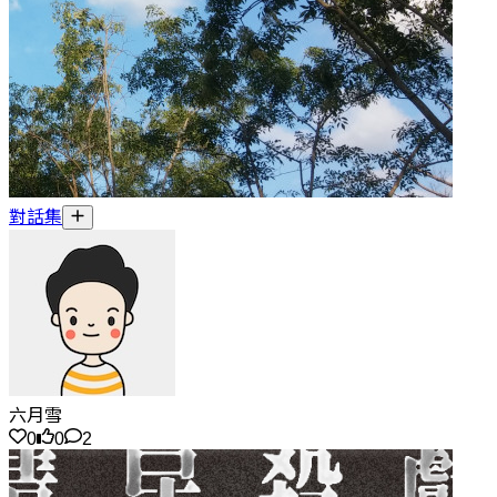
對話集
六月雪
0
0
2